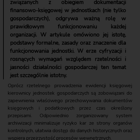
związanych z obiegiem dokumentacji
finansowo-księgowej w jednostkach (nie tylko
gospodarczych), odgrywa ważną rolę w
prawidłowym funkcjonowaniu każdej
organizacji. W artykule omówiono jej istotę,
podstawy formalne, zasady oraz znaczenie dla
funkcjonowania jednostki. W erze cyfryzacji i
rosnących wymagań względem rzetelności i
jasności działalności gospodarczej ten temat
jest szczególnie istotny.
Oprócz rzetelnego prowadzenia ewidencji księgowej
kierownicy jednostek gospodarczych są zobowiązani do
zapewnienia właściwego przechowywania dokumentów
księgowych i podatkowych przez czas określony
przepisami. Odpowiednio zorganizowany system
archiwizacji minimalizuje ryzyko kar ze strony organów
kontrolnych, ułatwia dostęp do danych historycznych oraz
wspiera przejrzystość procesów wewnętrznych.