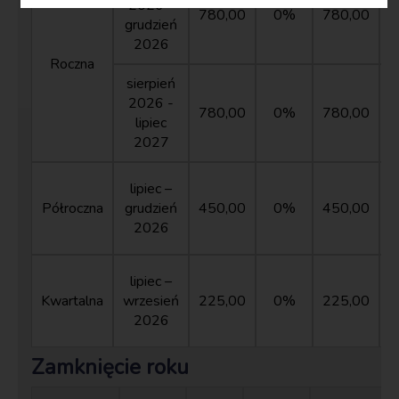
2026 -
780,00
0%
780,00
grudzień
2026
Roczna
sierpień
2026 -
780,00
0%
780,00
lipiec
2027
lipiec –
Półroczna
grudzień
450,00
0%
450,00
2026
lipiec –
Kwartalna
wrzesień
225,00
0%
225,00
2026
Zamknięcie roku