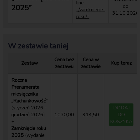
line
2025”
do
„/zamkniecie-
31.10.2026
roku/”
W zestawie taniej
Cena bez
Cena w
Zestaw
Kup teraz
zestawu
zestawie
Roczna
Prenumerata
miesięcznika
„Rachunkowość”
(styczeń 2026 -
DODAJ
grudzień 2026)
1030,00
914,50
DO
+
KOSZYKA
Zamknięcie roku
2025
(wydanie