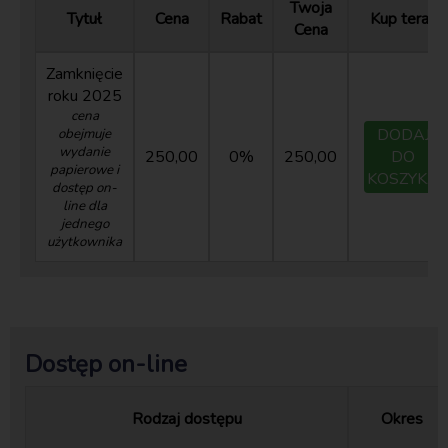
Twoja
Tytuł
Cena
Rabat
Kup teraz
Cena
Zamknięcie
roku 2025
cena
DODAJ
obejmuje
wydanie
250,00
0%
250,00
DO
papierowe i
KOSZYKA
dostęp on-
line dla
jednego
użytkownika
Dostęp on-line
Rodzaj dostępu
Okres