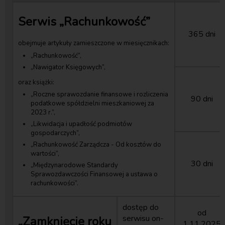
Serwis „Rachunkowość”
365 dni
obejmuje artykuły zamieszczone w miesięcznikach:
„Rachunkowość”,
„Nawigator Księgowych”,
oraz książki:
„Roczne sprawozdanie finansowe i rozliczenia
90 dni
podatkowe spółdzielni mieszkaniowej za
2023 r.”,
„Likwidacja i upadłość podmiotów
gospodarczych”,
„Rachunkowość Zarządcza - Od kosztów do
wartości”,
30 dni
„Międzynarodowe Standardy
Sprawozdawczości Finansowej a ustawa o
rachunkowości”.
dostęp do
od
serwisu on-
„Zamknięcie roku
1.11.2025