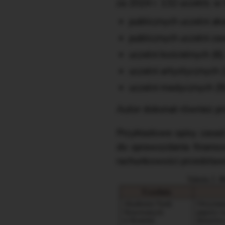
za 2024 r. 132 uczelni, w
publicznych uczelni ak
publicznych uczelni z
uczelni kościelnych (6)
uczelni artystycznych (
uczelni medycznych (9)
Autor dokonał również prz
Przykładowe opisy zasad 
do sprawozdania finansow
rachunkowości przedstawi