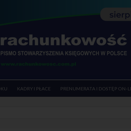
OKU
KADRY I PŁACE
PRENUMERATA I DOSTĘP ON-L