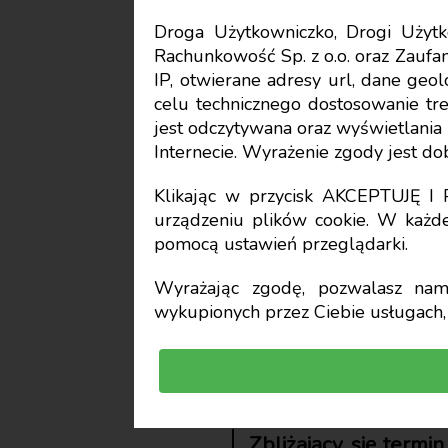
Droga Użytkowniczko, Drogi Uży
Rachunkowość Sp. z o.o. oraz Zaufan
Sprawozdawczość
IP, otwierane adresy url, dane geo
celu technicznego dostosowanie treś
Zasady (p
jest odczytywana oraz wyświetlani
Internecie. Wyrażenie zgody jest d
zakresie 
Klikając w przycisk AKCEPTUJĘ 
urządzeniu plików cookie. W każde
pomocą ustawień przeglądarki.
uczelnie 
Wyrażając zgodę, pozwalasz nam 
wykupionych przez Ciebie usługach, 
Waldemar Gos
prof. dr hab., Uniwersytet Szcze
Zbliżający się termi