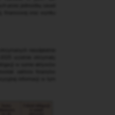
ych przez jednostkę zasad
j, finansowej oraz wyniku
 otrzymanych nieodpłatnie
–2025 uczelnie otrzymały
obligacji w sumie aktywów
dnostek sektora finansów
cyzyjnej informacji w tym