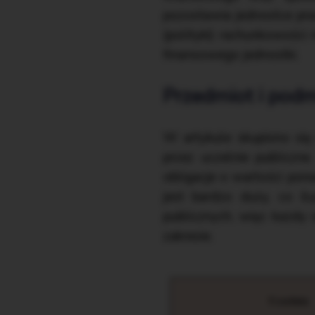
pozostawia jednostce pra
(polityki) rachunkowości
finansowego jednostki.
Przedmiot i podm
W artykule skupiono się 
przez uczelnie publiczn
obligacje o wartości pon
jest bardzo duży, co il
publicznych, więc każdy 
zakresie.