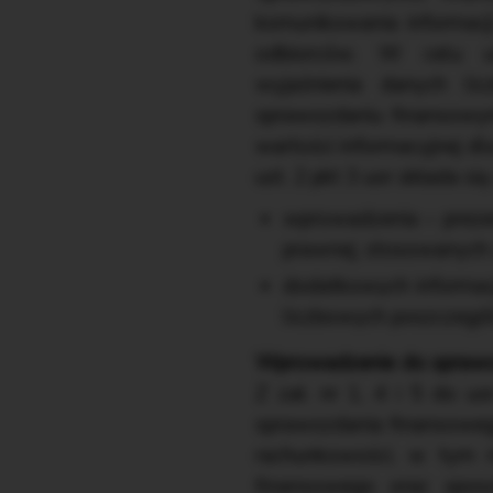
komunikowania informacj
odbiorców. W celu usz
wyjaśnienia danych l
sprawozdaniu finansowy
wartości informacyjnej dl
ust. 2 pkt 3 uor składa si
wprowadzenia – prezent
prawnej, stosowanych 
dodatkowych informacji
liczbowych poszczegól
Wprowadzenie do spraw
Z zał. nr 1, 4 i 5 do u
sprawozdania finansowego
rachunkowości, w tym 
finansowego oraz spos