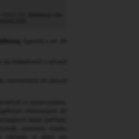
en temat zob.
Zamknięcie roku
rszawa 2025
.
datkową
. Zgodnie z art. 45
ej działalności i sytuacji
ia i komentarze do pozycji
zawartych w sprawozdaniu.
ogólnych informacjach do
zyjętych zasad (polityki)
cji), ustalania wyniku
 zakresie, w jakim uor