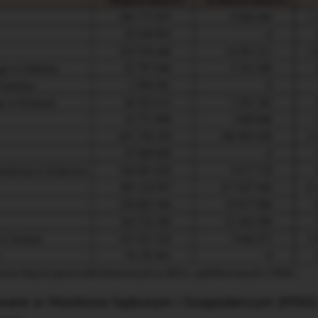
owane w Monitorze Sądowym i Gospodarczym (MSiG)