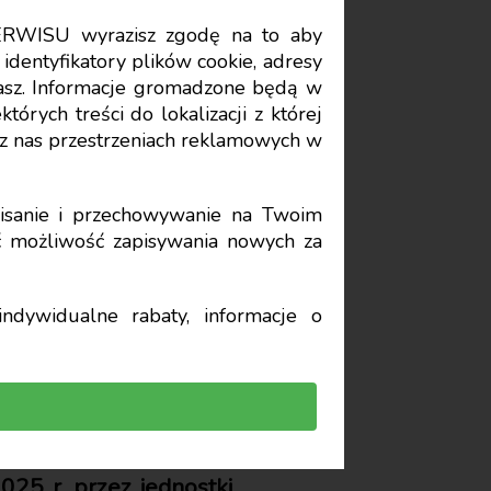
ERWISU wyrazisz zgodę na to aby
Data publikacji: 2026-03-02
identyfikatory plików cookie, adresy
stasz. Informacje gromadzone będą w
órych treści do lokalizacji z której
ści w
z nas przestrzeniach reklamowych w
h przez
sanie i przechowywanie na Twoim
yć możliwość zapisywania nowych za
ndywidualne rabaty, informacje o
25 r. przez jednostki,