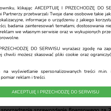
tkowniku, klikając AKCEPTUJĘ I PRZECHODZĘ DO S
i Partnerzy przetwarzali Twoje dane osobowe takie jak 
lokalizacyjne, informacje o urządzeniu z jakiego korzy
ci, badania zainteresowań tematami, dostosowania niekt
olityka) rachunkowo
a reklam we własnym serwisie oraz w wykupionych prze
obrowolne.
obligacji otrzymanyc
I PRZECHODZĘ DO SERWISU wyrażasz zgodę na zapi
j chwili możesz skasować pliki cookie oraz ogranicz
publiczne
na wyświetlanie spersonalizowanych treści m.in. i
pomiar reklam i treści.
AKCEPTUJĘ I PRZECHODZĘ DO SERWISU
ciński, Katedra Rachunkowości
n sporządzenia sprawozdania finansowego za 20