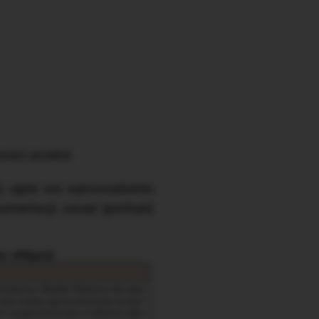
ości uczelni.
ji, ujęte we wprowadzeniu
mentacji zasad (polityki)