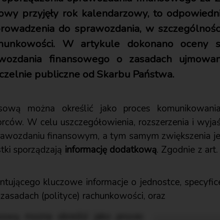
towy przyjęły rok kalendarzowy, to odpowied
rowadzenia do sprawozdania, w szczególnośc
rachunkowości. W artykule dokonano oceny 
wozdania finansowego o zasadach ujmowani
czelnie publiczne od Skarbu Państwa.
sową można określić jako proces komunikowania 
rców. W celu uszczegółowienia, rozszerzenia i wyja
awozdaniu finansowym, a tym samym zwiększenia jeg
tki sporządzają
informację dodatkową
. Zgodnie z art.
ującego kluczowe informacje o jednostce, specyfice j
zasadach (polityce) rachunkowości, oraz
ową można określić jako proces