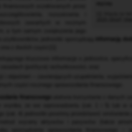
i finansowych oczekiwanych przez
czegółowienia, rozszerzenia i
[1] Więcej na t
2025, SKwP, Wa
iczbowych zawartych w rocznym
m, a tym samym zwiększenia jego
a użytkowników, jednostki sporządzają
informację do
ę ona z dwóch części:[1]
ującego kluczowe informacje o jednostce, specyfice j
zasadach (polityce) rachunkowości, oraz
 i objaśnień – zawierających uzupełnienia, wyjaśnien
nych części rocznego sprawozdania finansowego.
ozdania finansowego
ułatwia korzystanie z danych 
or wynika, że we wprowadzeniu (zał. 1 i 5) lub w 
 (zał. 4) jednostki powinny przedstawić omówienie pr
metod wyceny aktywów i pasywów (także amortyza
obu sporządzenia sprawozdania finansowego – w