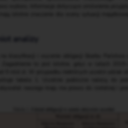
wo wyboru. Informacje dotyczące omówienia przyjęt
 mają istotne znaczenie dla oceny sytuacji majątkowe
iot analizy
na klasyfikacji i wycenie obligacji Skarbu Państwa
e. Zagadnienie to jest istotne, gdyż w latach 2019
ad 9 mld zł. W przypadku niektórych uczelni udział 
ustruje tabela 1. Uczelnie publiczne należą do je
obywatel naszego kraju ma prawo do rzetelnej i pre