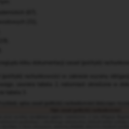
 tym:
ademickich (67),
awodowych (31),
,
19),
.
eglądu kilku dokumentacji zasad (polityki) rachunkow
(polityki) rachunkowości w zakresie wyceny obligac
ego, zawiera tabela 2, natomiast określone w doku
a tabela 3.