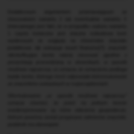
Dodatkowym argumentem przemawiającym za
stosowaniem wariantu 2 lub ewentualnie wariantu 3
(mieszanego) jest fakt, że w przypadku wyboru wariantu
1 często konieczna jest znaczna rozbudowa kont
wynikowych ze względu na różnorodne znaczniki
podatkowe. Jak wskazuje resort finansów[7]:
znaczniki
identyfikujące konta należy stosować zgodnie z
prezentacją przewidzianą w słownikach, w sposób
możliwie najszerszy, co oznacza, że oznaczeniu podlega
każde konto, którego treść odpowiada któremukolwiek
ze znaczników wskazanych w rozporządzeniach.
Sformułowanie „w sposób możliwie najszerszy”
oznacza również, że jeżeli na jednym koncie
ewidencjonowane są różne zdarzenia gospodarcze,
którym powinny zostać przypisane odmienne znaczniki,
podatnik ma obowiązek: