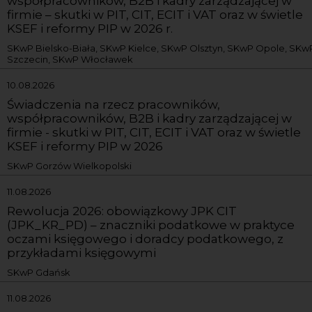
współpracowników, B2B i kadry zarządzającej w
firmie – skutki w PIT, CIT, ECIT i VAT oraz w świetle
KSEF i reformy PIP w 2026 r.
SKwP Bielsko-Biała, SKwP Kielce, SKwP Olsztyn, SKwP Opole, SKw
Szczecin, SKwP Włocławek
10.08.2026
Świadczenia na rzecz pracowników,
współpracowników, B2B i kadry zarządzającej w
firmie - skutki w PIT, CIT, ECIT i VAT oraz w świetle
KSEF i reformy PIP w 2026
SKwP Gorzów Wielkopolski
11.08.2026
Rewolucja 2026: obowiązkowy JPK CIT
(JPK_KR_PD) – znaczniki podatkowe w praktyce
oczami księgowego i doradcy podatkowego, z
przykładami księgowymi
SKwP Gdańsk
11.08.2026