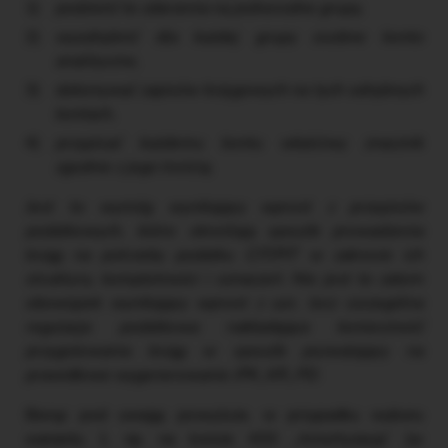
podzielić te zdarzenia na jednorodne grupy,
wyodrębnić dla każdej grupy osobne konto
analityczne,
dokonywać zapisów księgowych na tych odrębnych
kontach,
przypisać każdemu kontu właściwy znacznik
zgodnie z jego treścią.
Jest to wymóg wynikający wprost z przepisów
podatkowych, które określają sposób prowadzenia
ksiąg na potrzeby podatku CIT/PIT w zakresie ich
struktury, kompletności i oznaczeń. Nie jest to zatem
obowiązek wynikający wprost z uor, lecz szczególna
regulacja podatkowa nakładająca konieczność
przygotowania ksiąg w sposób pozwalający na
prawidłowe wygenerowanie JPK_KR_PD.
Biorąc pod uwagę powyższe, w przypadku wyboru
wariantu 1, np. na koncie 400 „Amortyzacja” (w