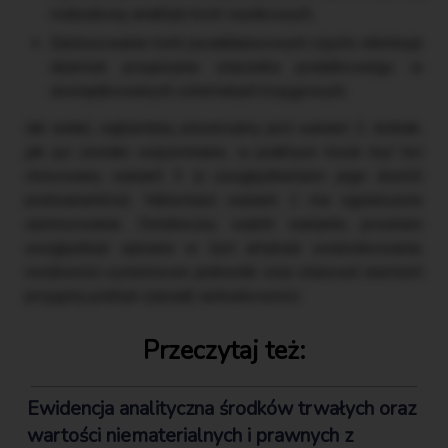
rozbudowę analityki kont wynikowych.
Zastosowanie kont pozabilansowych często eliminuje
dylemat przypisania znacznika podatkowego w
skomplikowanych schematach księgowych.
Jak widać, najbardziej uniwersalny jest wariant 2. Jednak,
jak już zostało wspomniane, w praktyce może być też
stosowany wariant 3 (z uwzględnieniem jego dwóch
podwariantów). Natomiast wariant 1 ma ograniczone
zastosowanie. Ostateczny wybór wariantu powinien
uwzględniać opisane w tym artykule uwarunkowania,
możliwości systemowe jednostki oraz stanowić element
przyjętej polityki (zasad) rachunkowości.
Przeczytaj też:
Ewidencja analityczna środków trwałych oraz
wartości niematerialnych i prawnych z