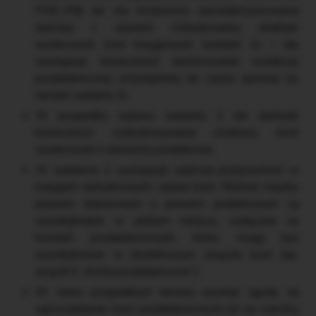
PD6_PB) nie ma możliwości zaewidencjonowania
operacji z użyciem rozbudowanej analityki
wynikowych kont księgowych (wariant 1). I tak
występuje konieczność zastosowania ewidencji
pozabilansowej, przynajmniej do części operacji (w
ramach wariantu 3).
W przypadku wyboru wariantu 2 nie zachodzi
konieczność rozbudowywania struktury kont
wynikowych o elementy podatkowe.
W wariancie 2 występuje większa przejrzystość w
księgach rachunkowych i planie kont. Różnice między
prawem bilansowym a prawem podatkowym są
wyodrębniane w jednym miejscu, wyłącznie na
kontach pozabilansowych, które mogą być
wyodrębnione w dodatkowym zespole kont (np.
zespół 9 „Konta pozabilansowe”).
W wielu przypadkach łatwiej uzyskać zgodę na
wprowadzenie kont pozabilansowych niż na szeroką