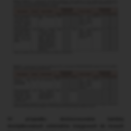
W przypadku dostosowywania bardziej
skomplikowanych schematów księgowych do nowych