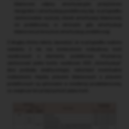
bilansowe odpisy amortyzacyjne przejściowo
niezgodne z amortyzacją podatkową (np. w przypadku
zastosowania wyższej stawki amortyzacji bilansowej
niż podatkowej, w okresach, gdy amortyzacja
bilansowa przewyższa amortyzację podatkową).
Z drugiej strony należy zauważyć, że w przypadku wyboru
wariantu 2 nie ma konieczności rozbudowy kont
wynikowych o elementy podatkowe. Wystarczy
zastosować jedno konto wynikowe 400 „Amortyzacja”
(bez podziału analitycznego), natomiast ewentualne
rozbieżności między prawem bilansowym a prawem
podatkowym są ujmowane w ewidencji pozabilansowej,
co zwiększa też przejrzystość planu kont.