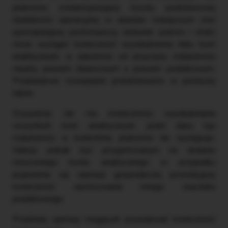
jednostce ewidencjonującej koszty podstawowej
działalności operacyjnej w układzie rodzajowym oraz
sporządzającej porównawczy rachunek zysków i strat)
może wystąpić konieczność wyodrębnienia kilku kont
analitycznych, w zależności od przyczyny rozbieżności
między prawem bilansowym a prawem podatkowym.
Przykładowe rozwiązanie przedstawiono w poniższej
tabeli.
Oczywiście nie ma konieczności wyodrębniania
wszystkich kont analitycznych, jeżeli dany typ
rozbieżności w konkretnej jednostce nie występuje.
Należy jednak być przygotowanym na dodanie
stosownego konta analitycznego w przypadku
pojawienia się operacji gospodarczej powodującej
konieczność zastosowania innego znacznika
podatkowego.
Przykłady operacji mogących powodować konieczność