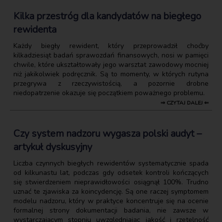
Kilka przestróg dla kandydatów na biegłego
rewidenta
Każdy biegły rewident, który przeprowadził choćby
kilkadziesiąt badań sprawozdań finansowych, nosi w pamięci
chwile, które ukształtowały jego warsztat zawodowy mocniej
niż jakikolwiek podręcznik. Są to momenty, w których rutyna
przegrywa z rzeczywistością, a pozornie drobne
niedopatrzenie okazuje się początkiem poważnego problemu.
⇒ CZYTAJ DALEJ ⇐
Czy system nadzoru wygasza polski audyt –
artykuł dyskusyjny
Liczba czynnych biegłych rewidentów systematycznie spada
od kilkunastu lat, podczas gdy odsetek kontroli kończących
się stwierdzeniem nieprawidłowości osiągnął 100%. Trudno
uznać te zjawiska za koincydencję. Są one raczej symptomem
modelu nadzoru, który w praktyce koncentruje się na ocenie
formalnej strony dokumentacji badania, nie zawsze w
wystarczającym stopniu uwzględniając jakość i rzetelność