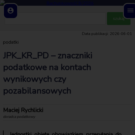
account_circle
dehaze
Data publikacji: 2026-06-01
podatki
JPK_KR_PD – znaczniki
podatkowe na kontach
wynikowych czy
pozabilansowych
Maciej Rychlicki
doradca podatkowy
Jednostki objęte obowiązkiem przesyłania do