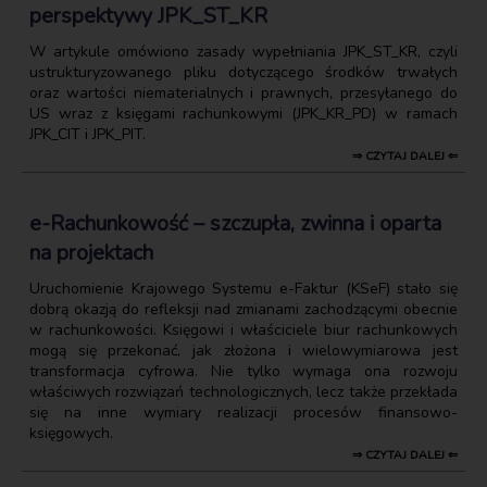
perspektywy JPK_ST_KR
W artykule omówiono zasady wypełniania JPK_ST_KR, czyli
ustrukturyzowanego pliku dotyczącego środków trwałych
oraz wartości niematerialnych i prawnych, przesyłanego do
US wraz z księgami rachunkowymi (JPK_KR_PD) w ramach
JPK_CIT i JPK_PIT.
⇒ CZYTAJ DALEJ ⇐
e-Rachunkowość – szczupła, zwinna i oparta
na projektach
Uruchomienie Krajowego Systemu e-Faktur (KSeF) stało się
dobrą okazją do refleksji nad zmianami zachodzącymi obecnie
w rachunkowości. Księgowi i właściciele biur rachunkowych
mogą się przekonać, jak złożona i wielowymiarowa jest
transformacja cyfrowa. Nie tylko wymaga ona rozwoju
właściwych rozwiązań technologicznych, lecz także przekłada
się na inne wymiary realizacji procesów finansowo-
księgowych.
⇒ CZYTAJ DALEJ ⇐