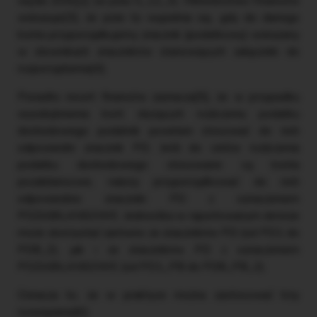
węźle ZOiS[2] (w polu S_12_3). Ministerstwo Finansów
wskazuje[3], że pole to wypełnia się, gdy do danego
konta przyporządkujemy znacznik (podatkowy) wskazany
w słownikach znaczników stanowiących załączniki do
rozporządzenia[4].
Ponadto resort finansów zaznacza[5], że w przypadku
wyodrębnienia kont służących rozliczeniu podatku
dochodowego podatnik powinien stosować do nich
odpowiedni znacznik PD. Jeśli do celów rozliczenia
podatku dochodowego stosowane są konta
pozabilansowe, należy przyporządkować do nich
odpowiednio znaczniki PD z oznaczeniem
POZABILANSOWE. Jednostka w raportowanym okresie
może skorzystać zarówno ze znaczników PD (od PD1 do
PD8_2), jak i ze znaczników PD z oznaczeniem
POZABILANSOWE (od PD1_PB do PD8_PB_2).
Oznacza to, że w praktyce można zastosować trzy
rozwiązania[6]: