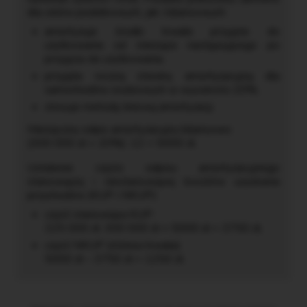
dla celów podatkowych, jak i bilansowych:
amortyzuje środki trwałe przyjęte do
użytkowania od miesiąca następującego po
przyjęciu do użytkowania,
przyjęła roczną stawkę amortyzacyjną dla
samochodów osobowych w wysokości 20%,
stosuje metodę liniową amortyzacji.
Miesięczny odpis amortyzacyjny bilansowo:
(300 000 zł × 20%): 12 = 5000 zł.
Ustalenie części odpisu amortyzacyjnego
stanowiącej i niestanowiącej kosztów uzyskania
przychodów (KUP i NKUP):
część stanowiąca KUP:
225 000 zł: 300 000 zł × 5000 zł = 3750 zł,
część NKUP (różnica trwała):
5000 zł – 3750 zł = 1250 zł.