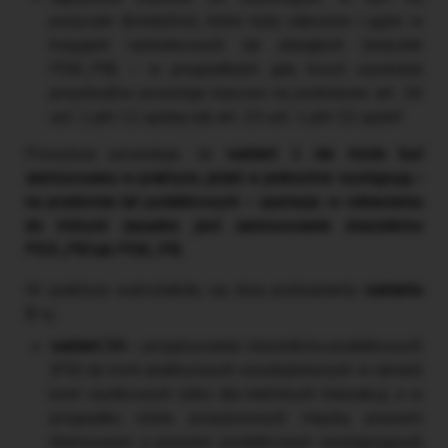
pożyczek (kredytów), które były naliczone i ujęte w
księgach rachunkowych lat ubiegłych (znacznik
PD6_PB) – w przypadkach, gdy koszt uzyskania
przychodów powstaje kasowo na podstawie art. 16
ust. 1 pkt 11 updop lub art. 23 ust. 1 pkt 32 updof.
Powyższe powoduje, że
wariant 1 nie może być
zastosowany w praktyce, jeżeli w jednostce występują –
na przełomie lat podatkowych – operacje, w odniesieniu
do których zasadne jest zastosowanie znaczników
PD3_PB lub PD6_PB.
W praktyce wykształciły się dwa podwarianty
wariantu
3
, tj.:
wariant 3A
– przypisywanie znaczników podatkowych
(PD) do kont analitycznych wyodrębnionych w ramach
kont wynikowych tylko dla niektórych transakcji, a w
przypadku różnic przejściowych między prawem
bilansowym a prawem podatkowym występujących