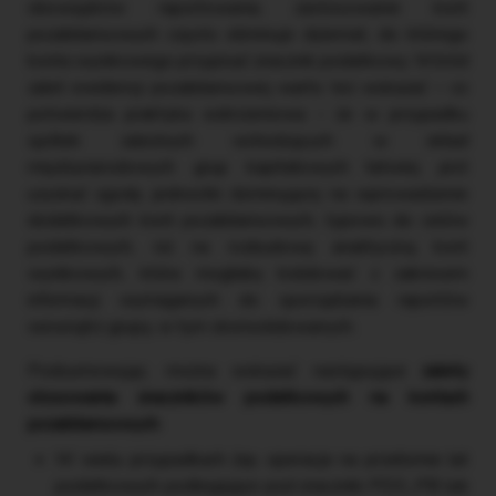
obowiązków raportowania, zastosowanie kont
pozabilansowych często eliminuje dylemat, do którego
konta wynikowego przypisać znacznik podatkowy. Wśród
zalet ewidencji pozabilansowej warto też wskazać – co
potwierdza praktyka wdrożeniowa – że w przypadku
spółek zależnych wchodzących w skład
międzynarodowych grup kapitałowych łatwiej jest
uzyskać zgodę jednostki dominującej na wprowadzenie
dodatkowych kont pozabilansowych, typowo do celów
podatkowych, niż na rozbudowę analityczną kont
wynikowych, która mogłaby kolidować z zakresem
informacji wymaganych do sporządzania raportów
wewnątrz grupy, w tym skonsolidowanych.
Podsumowując, można wskazać następujące
zalety
stosowania znaczników podatkowych na kontach
pozabilansowych
:
W wielu przypadkach (np. operacje na przełomie lat
podatkowych podlegające pod znaczniki PD3_PB lub