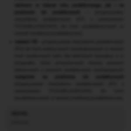
zarówno w trakcie roku podatkowego, jak i na
przełomie lat podatkowych
– przypisywanie
znaczników podatkowych (PD z oznaczeniem
POZABILANSOWE) do kont pozabilansowych w
ramach ewidencji pozabilansowej,
wariant 3B
– przypisywanie znaczników podatkowych
(PD) do kont analitycznych wyodrębnionych w ramach
kont wynikowych tylko dla niektórych transakcji, a w
przypadku różnic przejściowych między prawem
bilansowym a prawem podatkowym występujących
wyłącznie na przełomie lat podatkowych
przypisywanie znaczników podatkowych (PD z
oznaczeniem POZABILANSOWE) do kont
pozabilansowych w ramach ewidencji pozabilansowej.
[7] Tamże.