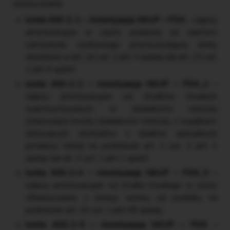
zastosowania:
konta 400-2-1 – Amortyzacja NKUP – PD4
– odpisy
amortyzacyjne w części ustalonej od wartości
samochodu osobowego przewyższającej limity
określone w art. 16 ust. 1 pkt 4 updop lub art. 23 ust.
1 pkt 4 updof,
konta 400-2-2 – Amortyzacja NKUP – PD4_1
–
odpisy amortyzacyjne od środków trwałych
wykorzystywanych w działalności rolniczej
(stanowiące koszty działalności rolniczej, z wyjątkiem
dotyczących dochodów z działów specjalnych
produkcji rolnej) na podstawie art. 2 ust. 1 pkt 1
updop lub art. 2 ust. 1 pkt 1 updof,
konta 400-2-4 – Amortyzacja NKUP – PD4_3
–
odpisy amortyzacyjne od środka trwałego w części
sfinansowanej z dotacji wolnej od podatku na
podstawie art. 16 ust. 1 pkt 48 updop,
konta 400-2-5 – Amortyzacja NKUP – PD5
–