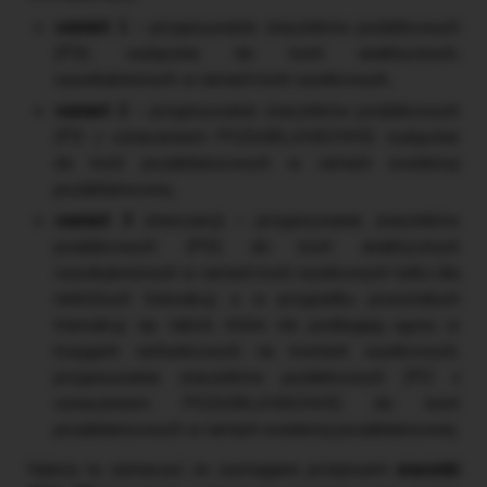
wariant 1
– przypisywanie znaczników podatkowych
(PD) wyłącznie do kont analitycznych,
wyodrębnionych w ramach kont wynikowych,
wariant 2
– przypisywanie znaczników podatkowych
(PD z oznaczeniem POZABILANSOWE) wyłącznie
do kont pozabilansowych w ramach ewidencji
pozabilansowej,
wariant 3
(mieszany) – przypisywanie znaczników
podatkowych (PD) do kont analitycznych
wyodrębnionych w ramach kont wynikowych tylko dla
niektórych transakcji, a w przypadku pozostałych
transakcji, np. takich, które nie podlegają ujęciu w
księgach rachunkowych na kontach wynikowych,
przypisywanie znaczników podatkowych (PD z
oznaczeniem POZABILANSOWE) do kont
pozabilansowych w ramach ewidencji pozabilansowej.
Należy tu zaznaczyć, że wymagane przepisami
znaczniki