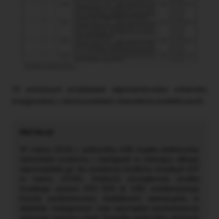
W poniższym przykładzie zaprezentowano schematy
księgowania z zastosowaniem znaczników podatkowych.
W marcu 2026 r. jednostka ABC kupiła elektryczny
samochód osobowy i następnie w miesiącu zakupu
wprowadziła go do ewidencji środków trwałych (OT
w marcu 2026). Wartość początkowa środka
trwałego wynosi 300 000 zł. ABC ewidencjonuje
koszty podstawowej działalności operacyjnej w
układzie rodzajowym oraz sporządza porównawczy
rachunek zysków i strat. Ponadto jednostka, zarówno