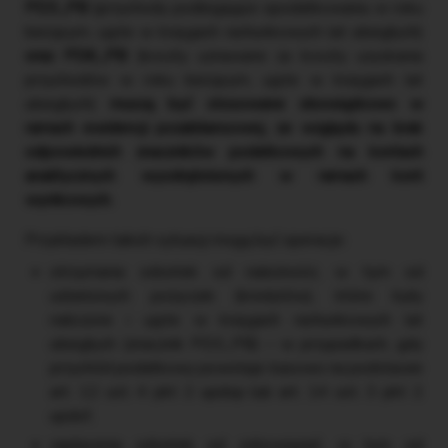
PD3_PB
(przychody podlegające opodatkowaniu w roku
bieżącym, ujęte w księgach rachunkowych lat ubiegłych)
oraz PD6_PB
(koszty uznawane za koszty uzyskania
przychodów w roku bieżącym, ujęte w księgach lat
ubiegłych)
muszą być stosowane obowiązkowo w
ramach ewidencji pozabilansowej, ze względu na brak
odpowiednich znaczników podatkowych na kontach
analitycznych wyodrębnionych w ramach kont
wynikowych.
Przykładem takich sytuacji mogą być operacje:
otrzymania odsetek od należności, w tym od
udzielonych pożyczek (kredytów), które były
naliczone i ujęte w księgach rachunkowych lat
ubiegłych (znacznik PD3_PB) – w przypadkach, gdy
przychód podatkowy powstaje kasowo na podstawie
art. 12 ust. 4 pkt 2 updop lub art. 14 ust. 3 pkt 2
updof,
zapłacenia odsetek od zobowiązań, w tym od