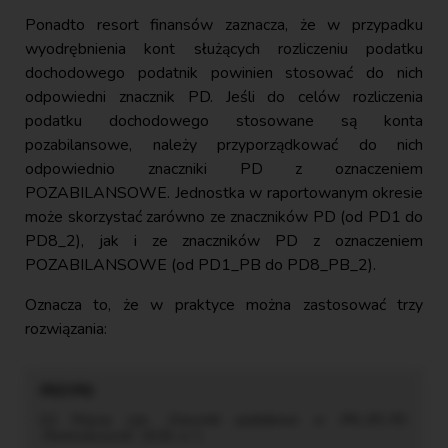
Ponadto resort finansów zaznacza, że w przypadku
wyodrębnienia kont służących rozliczeniu podatku
dochodowego podatnik powinien stosować do nich
odpowiedni znacznik PD. Jeśli do celów rozliczenia
podatku dochodowego stosowane są konta
pozabilansowe, należy przyporządkować do nich
odpowiednio znaczniki PD z oznaczeniem
POZABILANSOWE. Jednostka w raportowanym okresie
może skorzystać zarówno ze znaczników PD (od PD1 do
PD8_2), jak i ze znaczników PD z oznaczeniem
POZABILANSOWE (od PD1_PB do PD8_PB_2).
Oznacza to, że w praktyce można zastosować trzy
rozwiązania:
[1] Więcej zob.
Znaczniki podatkowe w JPK_KR_PD
,
„Rachunkowość” 2026, nr 1.