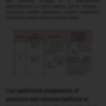
jeśli jednostka koryguje sf o zniekształcenia
zidentyfikowane w trakcie badania, jest to pożądany i
oczekiwany rezultat współpracy z biegłym rewidentem.
Omówiony problem ilustruje poniższa tabela.
Czy opóźnione podpisanie sf
powinno być odzwierciedlone w