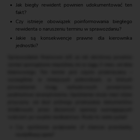
Jak biegły rewident powinien udokumentować ten
fakt?
Czy istnieje obowiązek poinformowania biegłego
rewidenta o naruszeniu terminu w sprawozdaniu?
Jakie są konsekwencje prawne dla kierownika
jednostki?
Sprawozdanie finansowe (sf) za rok obrotowy powinno
zostać sporządzone niepóźniej niż w ciągu 3 mies. od dnia
bilansowego. Ten termin jest często przekraczany –
szczególnie w mniejszych jednostkach, w których
prowadzenie ksiąg rachunkowych powierzono
podmiotowi zewnętrznemu. Opóźnienie może mieć różne
przyczyny: od zbyt późnego przekazania dokumentów
źródłowych, przez złożoność operacji wymagających
rozliczeń, po zwykłe niedbalstwo. Rodzi to wiele pytań:
Czy opóźnione podpisanie sf stanowi przesłankę
modyfikacji opinii?