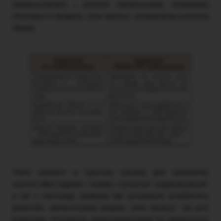
zamieszczeniem i przeciw zamieszczaniu omawianej
informacji w akapicie „Inne sprawy” przedstawia poniższa
tabela.
Moim zdaniem w typowej sytuacji, gdy opóźnienie
wynosi kilka tygodni i wynika z przyczyn organizacyjnych,
a nie z celowego działania lub poważnych problemów
jednostki, zamieszczanie akapitu „Inne sprawy” nie jest
konieczne. Wystarczy udokumentowanie tej okoliczności