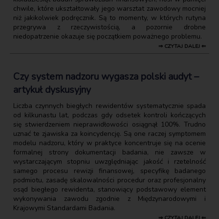
chwile, które ukształtowały jego warsztat zawodowy mocniej
niż jakikolwiek podręcznik. Są to momenty, w których rutyna
przegrywa z rzeczywistością, a pozornie drobne
niedopatrzenie okazuje się początkiem poważnego problemu.
⇒ CZYTAJ DALEJ ⇐
Czy system nadzoru wygasza polski audyt –
artykuł dyskusyjny
Liczba czynnych biegłych rewidentów systematycznie spada
od kilkunastu lat, podczas gdy odsetek kontroli kończących
się stwierdzeniem nieprawidłowości osiągnął 100%. Trudno
uznać te zjawiska za koincydencję. Są one raczej symptomem
modelu nadzoru, który w praktyce koncentruje się na ocenie
formalnej strony dokumentacji badania, nie zawsze w
wystarczającym stopniu uwzględniając jakość i rzetelność
samego procesu rewizji finansowej, specyfikę badanego
podmiotu, zasadę skalowalności procedur oraz profesjonalny
osąd biegłego rewidenta, stanowiący podstawowy element
wykonywania zawodu zgodnie z Międzynarodowymi i
Krajowymi Standardami Badania.
⇒ CZYTAJ DALEJ ⇐