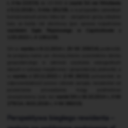
r., II Ka 223/15
) do 10 000 zł (
wyrok SA we Wrocławiu
z 5.12.2018 r., II AKa 181/18
), a w przypadku zaniedbań
kumulowanych przez kilka lat – zarządowi grożą odrębne
kary za każdy rok obrotowy (por. sprawa rozpatrzona
wyrokiem Sądu Rejonowego w Częstochowie z
1.03.2022 r., K 1361/19
).
SN w
wyroku z 6.11.2014 r. (IV KK 200/14)
podkreślił,
że przepisy karne uor chronią interes uczestników obrotu
gospodarczego w zakresie uzyskania wiarygodnych
danych o sytuacji majątkowej i gospodarczej jednostki, a
w
wyroku z 23.11.2022 r. (I KK 26/22)
potwierdził, że
odpowiedzialność ponosi członek zarządu, niezależnie od
powierzenia prowadzenia ksiąg podmiotowi
zewnętrznemu (zob. też
wyroki SN z 16.10.2014 r., II KK
279/14, i 8.01.2016 r., V KK 380/15
).
Perspektywa biegłego rewidenta –