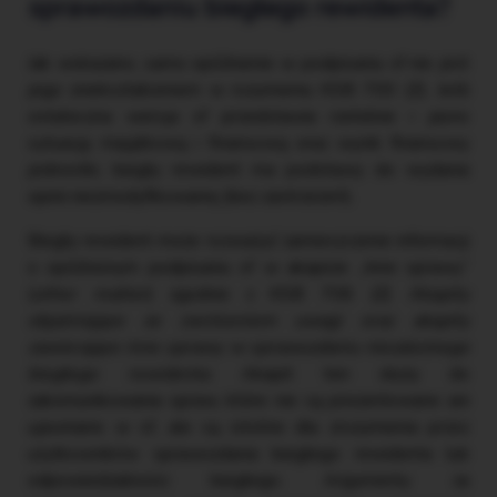
sprawozdaniu biegłego rewidenta?
Jak wskazano, samo opóźnienie w podpisaniu sf nie jest
jego zniekształceniem w rozumieniu KSB 700 (Z). Jeśli
ostateczna wersja sf przedstawia rzetelnie i jasno
sytuację majątkową i finansową oraz wynik finansowy
jednostki, biegły rewident ma podstawy do wydania
opinii niezmodyfikowanej (bez zastrzeżeń).
Biegły rewident może rozważyć zamieszczenie informacji
o opóźnionym podpisaniu sf w akapicie „Inne sprawy”
(
other matter
) zgodnie z KSB 706 (Z)
Akapity
objaśniające ze zwróceniem uwagi oraz akapity
zawierające inne sprawy w sprawozdaniu niezależnego
biegłego rewidenta
. Akapit ten służy do
zakomunikowania spraw, które nie są prezentowane ani
ujawniane w sf, ale są istotne dla zrozumienia przez
użytkowników sprawozdania biegłego rewidenta lub
odpowiedzialności biegłego. Argumenty za