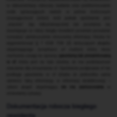
w dokumentacji roboczej badania oraz poinformowanie
osób sprawujących nadzór w piśmie końcowym
(
management letter
). Jeśli jednak opóźnienie jest
„znaczne” (np. kilkumiesięczne) lub powtarza się
(występuje co roku), biegły rewident powinien poważnie
rozważyć zamieszczenie stosownej informacji. Można to
argumentować § 7 KSB 706 (Z) dotyczącym akapitu
objaśniającego (
emphasis of matter
), który służy
zwróceniu uwagi na sprawę
ujawnioną lub prezentowaną
w sf
, która jest na tyle istotna, że ma podstawowe
znaczenie dla zrozumienia sf. Opóźnione podpisanie sf nie
podlega ujawnieniu w sf (chyba że jednostka sama
zamieści taką informację w informacji dodatkowej) –
zatem akapit objaśniający
nie ma zastosowania
w
omawianej sytuacji.
Dokumentacja robocza biegłego
rewidenta