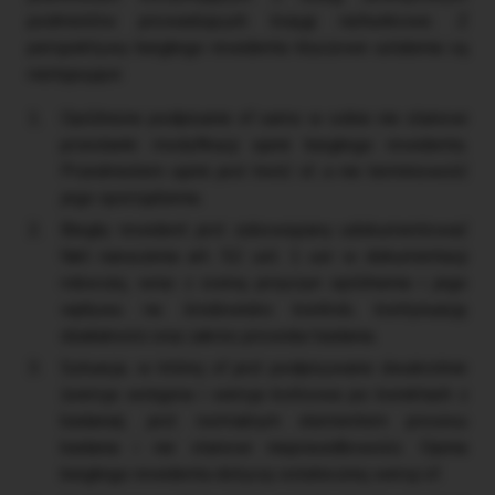
podmiotów prowadzących księgi rachunkowe. Z
perspektywy biegłego rewidenta kluczowe ustalenia są
następujące:
Opóźnione podpisanie sf samo w sobie nie stanowi
przesłanki modyfikacji opinii biegłego rewidenta.
Przedmiotem opinii jest treść sf, a nie terminowość
jego sporządzenia.
Biegły rewident jest zobowiązany udokumentować
fakt naruszenia art. 52 ust. 1 uor w dokumentacji
roboczej, wraz z oceną przyczyn opóźnienia i jego
wpływu na środowisko kontroli, kontynuację
działalności oraz zakres procedur badania.
Sytuacja, w której sf jest podpisywane dwukrotnie
(wersja wstępna i wersja końcowa po korektach z
badania), jest normalnym elementem procesu
badania i nie stanowi nieprawidłowości. Opinia
biegłego rewidenta dotyczy ostatecznej wersji sf.