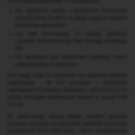
Kontynuacja działalności
). W szczególności:
Czy opóźnienie wynika z problemów finansowych
jednostki (brak środków na usługi księgowe, odejście
kluczowego personelu)?
Czy brak terminowego sf utrudnia jednostce
uzyskanie finansowania (np. bank wymaga zbadanego
sf)?
Czy opóźnienie jest symptomem ogólnego chaosu
organizacyjnego w jednostce?
Jeśli biegły ustali, że opóźnienie ma wyłącznie charakter
organizacyjny i nie jest powiązane z problemami
zagrażającymi kontynuacji działalności, okoliczność ta nie
będzie wymagała dodatkowych działań na gruncie KSB
570 (Z).
W analizowanej sytuacji biegły rewident powinien
rozważyć uzyskanie od kierownika jednostki pisemnego
oświadczenia (KSB 580), które – oprócz standardowych