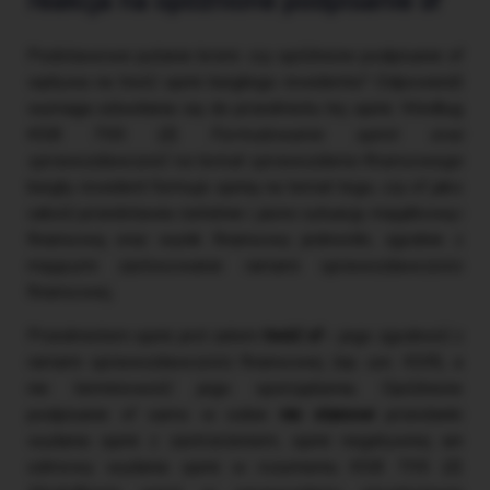
reakcja na opóźnione podpisanie sf
Podstawowe pytanie brzmi: czy opóźnione podpisanie sf
wpływa na treść opinii biegłego rewidenta? Odpowiedź
wymaga odwołania się do przedmiotu tej opinii. Według
KSB 700 (Z)
Formułowanie opinii oraz
sprawozdawczość na temat sprawozdania finansowego
biegły rewident formuje opinię na temat tego, czy sf jako
całość przedstawia rzetelnie i jasno sytuację majątkową i
finansową oraz wynik finansowy jednostki, zgodnie z
mającymi zastosowanie ramami sprawozdawczości
finansowej.
Przedmiotem opinii jest zatem
treść sf
– jego zgodność z
ramami sprawozdawczości finansowej (np. uor, KSR), a
nie terminowość jego sporządzenia. Opóźnione
podpisanie sf samo w sobie
nie stanowi
przesłanki
wydania opinii z zastrzeżeniem, opinii negatywnej ani
odmowy wydania opinii w rozumieniu KSB 705 (Z)