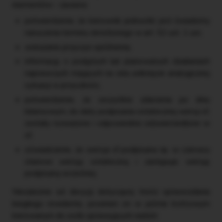
elementów – zawiera:
potwierdzenie, że kierownik jednostki jest świadomy
naruszenia terminu określonego w art. 52 ust. 1 uor,
wskazanie przyczyn opóźnienia,
informację o podjętych lub planowanych działaniach
naprawczych mających na celu uniknięcie analogicznej
sytuacji w przyszłości,
potwierdzenie, że wszystkie zdarzenia po dniu
bilansowym, do daty podpisania ostatecznej wersji sf,
zostały rozważone i odpowiednio odzwierciedlone w
sf,
oświadczenie, że wersja sf podpisana np. w czerwcu
stanowi wersję ostateczną i zastępuje wersję
podpisaną wcześniej.
Niezależnie od decyzji dotyczącej treści sprawozdania
biegłego rewidenta, powinien on w piśmie końcowym
kierowanym do osób sprawujących nadzór: