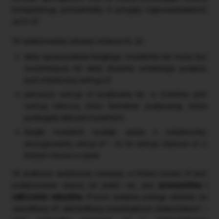
kompetencję potwierdziły, iż przyjęły odpowiedzialność
za to sf.
W analizowanej sytuacji oznacza to, że:
data sprawozdania biegłego rewidenta nie może być
wcześniejsza niż data złożenia ostatniego podpisu
pod ostateczną wersją sf,
pierwsza wersja sf podpisana np. w kwietniu jest
wersją roboczą (choć formalnie podpisaną), która
podlegała dalszym korektom,
biegły rewident wydaje opinię o ostatecznej,
skorygowanej wersji sf – to ta wersja stanowi sf, o
którym mowa w opinii.
W praktyce audytowej sytuacja, w której roczne sf jest
podpisywane więcej niż jeden raz, jest
powszechna i
całkowicie naturalna
. Proces badania polega właśnie na
weryfikacji sf i identyfikacji ewentualnych zniekształceń –