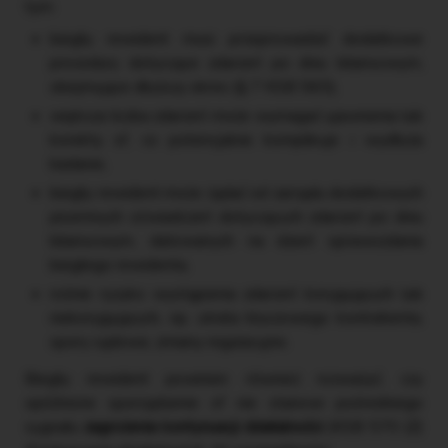
tym:
biegły rewident musi przeprowadzić dodatkowe
procedury dotyczące zdarzeń po dniu bilansowym,
obejmujące dłuższy okres (§ 7 KSB 560),
większa liczba zdarzeń może wymagać ujawnienia lub
korekty sf, co potencjalnie komplikuje i wydłuża
badanie,
biegły rewident może żądać od zarządu dodatkowych
pisemnych oświadczeń dotyczących zdarzeń po dniu
bilansowym, datowanych na dzień sprawozdania
biegłego rewidenta,
rośnie ryzyko wystąpienia zdarzeń korygujących lub
niekorygujących, np. utrata kluczowego kontrahenta,
spory sądowe, zmiany regulacyjne.
Biegły rewident powinien również rozważyć, czy
opóźnione sporządzenie sf nie stanowi pośredniego
sygnału
zagrożenia kontynuacji działalności
(KSB 570 (Z)