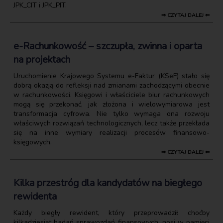
JPK_CIT i JPK_PIT.
⇒ CZYTAJ DALEJ ⇐
e-Rachunkowość – szczupła, zwinna i oparta
na projektach
Uruchomienie Krajowego Systemu e-Faktur (KSeF) stało się
dobrą okazją do refleksji nad zmianami zachodzącymi obecnie
w rachunkowości. Księgowi i właściciele biur rachunkowych
mogą się przekonać, jak złożona i wielowymiarowa jest
transformacja cyfrowa. Nie tylko wymaga ona rozwoju
właściwych rozwiązań technologicznych, lecz także przekłada
się na inne wymiary realizacji procesów finansowo-
księgowych.
⇒ CZYTAJ DALEJ ⇐
Kilka przestróg dla kandydatów na biegłego
rewidenta
Każdy biegły rewident, który przeprowadził choćby
kilkadziesiąt badań sprawozdań finansowych, nosi w pamięci