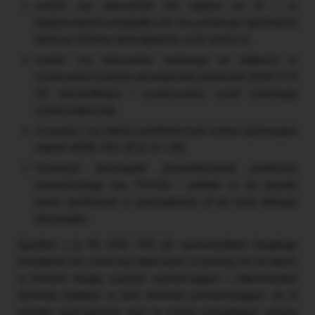
ocenić, czy naruszenie ma wpływ na sf – w
analizowanym przypadku nie ma, ponieważ opóźnienie
dotyczy terminu sporządzenia, a nie treści sf,
ocenić, czy naruszenie wskazuje na słabości w
środowisku kontroli wewnętrznej jednostki (KSB 315
(Z)
Identyfikacja i oszacowanie ryzyk istotnego
zniekształcenia
),
rozważyć, czy należy poinformować osoby sprawujące
nadzór (KSB 250 (Z) § 22–28),
rozważyć obowiązek powiadomienia podmiotu
zewnętrznego (np. PANA) – jednak co do zasady
samo opóźnienie w sporządzeniu sf nie rodzi takiego
obowiązku.
Zgodnie z § 49 KSB 700 (Z) sprawozdanie biegłego
rewidenta nie może być datowane wcześniej niż na dzień,
w którym biegły uzyskał wystarczające i odpowiednie
dowody badania, w tym dowody potwierdzające, że sf
zostało sporządzone oraz że osoby posiadające uznaną