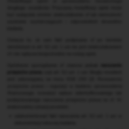
Modyfikacje opinii w sprawozdaniu niezależnego
biegłego rewidenta
. Przyczyną modyfikacji opinii może
być wyłącznie istotne zniekształcenie sf lub niemożność
uzyskania wystarczających i odpowiednich dowodów
badania.
Oznacza to, że sam fakt podpisania sf po terminie
określonym w art. 52 ust. 1 uor nie jest zniekształceniem
sf i nie wpływa bezpośrednio na rodzaj opinii.
Opóźnione sporządzenie sf stanowi jednak
naruszenie
przepisów prawa
, czyli art. 52 ust. 1 uor. Biegły rewident
jest zobowiązany, na mocy KSB 250 (Z)
Rozważenie
przepisów prawa i regulacji w badaniu sprawozdania
finansowego
, rozważyć wpływ zidentyfikowanego lub
podejrzewanego naruszenia przepisów prawa na sf. W
analizowanej sytuacji powinien:
udokumentować fakt naruszenia art. 52 ust. 1 uor w
dokumentacji roboczej badania,