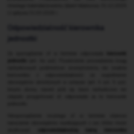
równego kalendarzowemu (dzień bilansowy 31.12.2025
r.) upływa 31.03.2026 r.
Odpowiedzialność kierownika
jednostki
Za sporządzenie sf w terminie odpowiada
kierownik
jednostki
(art. 4a uor). Powierzenie prowadzenia ksiąg
rachunkowych podmiotowi zewnętrznemu nie zwalnia
kierownika z odpowiedzialności za wypełnienie
obowiązków określonych w ustawie (art. 4 ust. 5 uor).
Innymi słowy, nawet jeśli np. biuro rachunkowe nie
zdążyło przygotować sf, odpowiada za to kierownik
jednostki.
Niesporządzenie rocznego sf w terminie stanowi
naruszenie obowiązków wynikających z uor, które może
skutkować
odpowiedzialnością karną kierownika