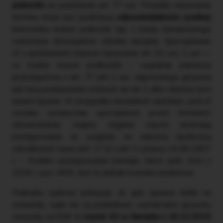
jednostki
na podstawie art. 77 uor. Ponadto naruszenie
terminu może być podstawą
odpowiedzialności cywilnej
kierownika wobec jednostki (np. z tytułu nienależytego
wykonania obowiązków członka zarządu). Sporządzenie
sf z opóźnieniem stanowi naruszenie art. 52 ust. 1 uor i –
co trzeba mocno podkreślić – wypełnia znamiona
przestępstwa z art. 77 pkt 2 uor, zagrożonego grzywną
lub karą pozbawienia wolności do lat 2 albo obiema tymi
karami łącznie. W przypadku niewielkich opóźnień, jeśli sf
zostało ostatecznie sporządzone przed terminem
zatwierdzenia, organy ścigania często umarzają
postępowanie ze względu na znikomą społeczną
szkodliwość czynu (art. 17 § 1 pkt 3 ustawy z 6.06.1997
r. – Kodeks postępowania karnego, tekst jedn. DzU z
2026 r. poz. 490). Jest to jednak kwestia uznaniowa.
Praktyka sądowa pokazuje, że gdy sprawa trafia na
wokandę, sądy nie są pobłażliwe: wymierzane grzywny
wynosiły od 500 zł (
wyrok SO w Sieradzu z 16.12.2015