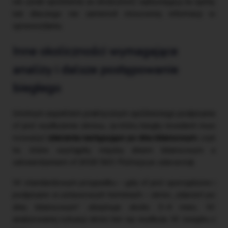
nie uznał opóźnienia za okoliczność wpływającą na opinię
lub dlaczego nie zamieścił stosownej informacji w
sprawozdaniu.
Inne okoliczności wymagające
analizy i dalsze postępowanie
biegłego
Istotnym aspektem praktycznym opóźnionego podpisania
sf jest wydłużenie okresu, za który biegły rewident musi
rozważyć
zdarzenia następujące po dniu bilansowym
, czyli
te, które wystąpiły między dniem bilansowym a
zatwierdzeniem sf (KSB 560
Późniejsze zdarzenia
).
W standardowym przypadku – gdy sf jest sporządzone i
podpisane w ustawowych terminach – okres „zdarzeń po
dniu bilansowym” obejmuje około 3–4 mies. W
analizowanej sytuacji okres ten się wydłuża. W związku z