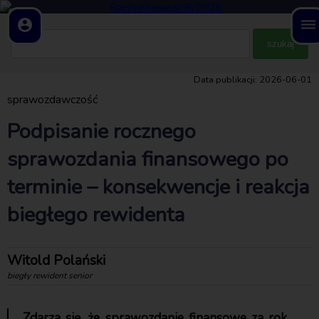
account_circle
dehaze
Data publikacji: 2026-06-01
sprawozdawczość
Podpisanie rocznego
sprawozdania finansowego po
terminie – konsekwencje i reakcja
biegłego rewidenta
Witold Polański
biegły rewident senior
Zdarza się, że sprawozdanie finansowe za rok