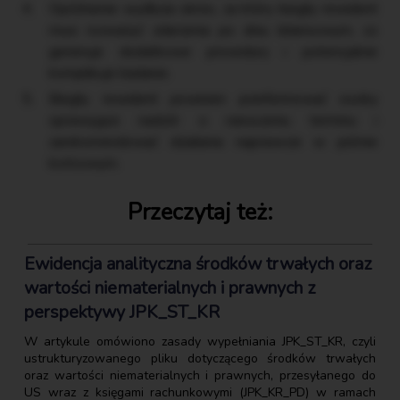
Opóźnienie wydłuża okres, za który biegły rewident
musi rozważyć zdarzenia po dniu bilansowym, co
generuje dodatkowe procedury i potencjalnie
komplikuje badanie.
Biegły rewident powinien poinformować osoby
sprawujące nadzór o naruszeniu terminu i
zarekomendować działania naprawcze w piśmie
końcowym.
Przeczytaj też:
Ewidencja analityczna środków trwałych oraz
wartości niematerialnych i prawnych z
perspektywy JPK_ST_KR
W artykule omówiono zasady wypełniania JPK_ST_KR, czyli
ustrukturyzowanego pliku dotyczącego środków trwałych
oraz wartości niematerialnych i prawnych, przesyłanego do
US wraz z księgami rachunkowymi (JPK_KR_PD) w ramach