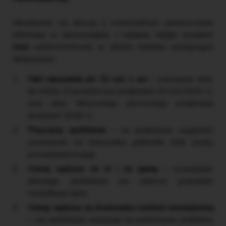
Niezależnie od decyzji o ewentualnym zamieszczeniu
informacji w sprawozdaniu z badania, biegły rewident
musi
udokumentować w aktach badania następujące
okoliczności:
Fakt naruszenia art. 52 ust. 1 uor
– wskazanie daty,
do której sf powinno być podpisane (31.03.2026 r.),
oraz daty faktycznego pierwszego podpisania
(kwiecień 2026 r.).
Przyczynę opóźnienia
– na podstawie wyjaśnień
uzyskanych od kierownika jednostki i/lub osoby
prowadzącej księgi.
Ocenę wpływu na sf i na opinię
– rozważania,
dlaczego opóźnienie nie stanowi przesłanki
modyfikacji opinii.
Ocenę wpływu na środowisko kontroli wewnętrznej
– czy opóźnienie wskazuje na systemowe problemy