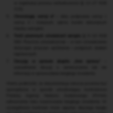
w organizacji procesu rachunkowości (§ 12–27 KSB
315).
Chronologię wersji sf
– daty podpisania wersji I,
wersji II i kolejnych, zakres korekt dokonanych
między wersjami.
Treść pisemnych oświadczeń zarządu
(§ 9–10 KSB
580
Pisemne oświadczenia
) – w tym oświadczenie
dotyczące przyczyn opóźnienia i podjętych działań
naprawczych.
Decyzję w sprawie akapitu „Inne sprawy”
–
uzasadnienie decyzji o zamieszczeniu lub nie
informacji w sprawozdaniu biegłego rewidenta.
Warto podkreślić, że dokumentacja robocza powinna być
sporządzona w sposób umożliwiający kontrolerowi
Polskiej Agencji Nadzoru Audytowego (PANA)
odtworzenie toku rozumowania biegłego rewidenta. W
szczególności kontroler może zapytać, dlaczego biegły