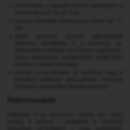
poinformować o naruszeniu terminu sporządzenia sf
określonego w art. 52 ust. 1 uor,
wskazać potencjalne konsekwencje prawne (art. 77
uor),
zalecić wdrożenie procedur zapewniających
terminowe sporządzanie sf w przyszłości (np.
harmonogram zamknięcia, wcześniejsze uzgodnienia z
biurem rachunkowym, zaangażowanie dodatkowych
zasobów w okresie zamknięcia),
wskazać, że powtarzające się opóźnienia mogą w
przyszłości skutkować zamieszczeniem stosownej
informacji w sprawozdaniu biegłego rewidenta.
Podsumowanie
Podpisanie sf po ustawowym terminie jest częstą
sytuacją w praktyce – szczególnie w mniejszych
jednostkach korzystających z usług zewnętrznych