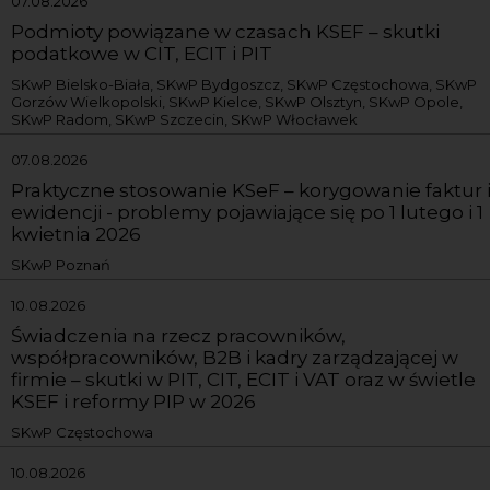
07.08.2026
Podmioty powiązane w czasach KSEF – skutki
podatkowe w CIT, ECIT i PIT
SKwP Bielsko-Biała, SKwP Bydgoszcz, SKwP Częstochowa, SKwP
Gorzów Wielkopolski, SKwP Kielce, SKwP Olsztyn, SKwP Opole,
SKwP Radom, SKwP Szczecin, SKwP Włocławek
07.08.2026
Praktyczne stosowanie KSeF – korygowanie faktur 
ewidencji - problemy pojawiające się po 1 lutego i 1
kwietnia 2026
SKwP Poznań
10.08.2026
Świadczenia na rzecz pracowników,
współpracowników, B2B i kadry zarządzającej w
firmie – skutki w PIT, CIT, ECIT i VAT oraz w świetle
KSEF i reformy PIP w 2026
SKwP Częstochowa
10.08.2026