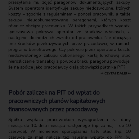
przesyłania mu zdjęć paragonów dokumentujących zakupy.
System operatora identyfikuje zakupy niedozwolone, których
koszty – zgodnie z regulaminem – ponosi pracownik, a także
zakupy nieudokumentowane paragonami, których koszt
również obciąża pracownika. W takich przypadkach wydatki
tymczasowo pokrywa operator ze środków własnych, a
następnie dochodzi ich zwrotu od pracownika. Nie obciążają
one środków przekazywanych przez pracodawcę w ramach
programu benefitowego. Czy pokrycie przez operatora kosztu
niedozwolonego zakupu dokonanego kartą lunchową albo
nierozliczenie transakcji z powodu braku paragonu powoduje,
że na spółce jako pracodawcy ciążą obowiązki płatnika PIT?
⇒ CZYTAJ DALEJ ⇐
Pobór zaliczek na PIT od wpłat do
pracowniczych planów kapitałowych
finansowanych przez pracodawcę
Spółka wypłaca pracownikom wynagrodzenia za dany
miesiąc do 10. dnia miesiąca następnego (np. za maj – do 10
czerwca). W momencie sporządzania listy płac (np. 10
czerwca za maj) nalicza też należne wpłaty do PPK (w