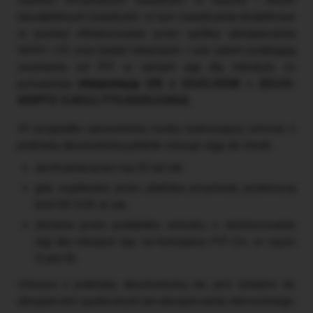
nieodpłatnych świadczeń, w tym świadczenia dodatkowe
w postaci sfinansowania przez spółkę ubezpieczenia
NNW i OC oraz badań lekarskich. I one zatem podlegają
zwolnieniu od PIT w ramach ulgi dla młodych, co
potwierdza
interpretacja KIS z 15.01.2026 r. (0113-
KDIPT2-3.4011.773.2025.3.KKA)
.
W przypadku uprawnionej osoby wykonującej umowę o
praktykę absolwencką płatnik stosuje ulgę do chwili:
ukończenia przez nią 26 lat lub
gdy wypłacane przez płatnika przychody przekroczą
limit 85 528 zł, lub
złożenia przez podatnika wniosku o niestosowanie
ulgi dla młodych (np. na formularzu PIT-2A, w części
D pkt 8).
Umowa o praktykę absolwencką nie jest tytułem do
ubezpieczeń społecznych ani ubezpieczenia zdrowotnego.