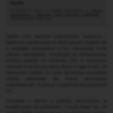
[1] Więcej nt. umów o praktykę absolwencką w:
Umowa
absolwencka – dlaczego warto zatrudnić praktykanta
,
„Rachunkowość” 2025, nr 6.
Spółka musi zapewnić praktykantom bezpieczne i
higieniczne warunki pracy, na takich samych zasadach, jak
w przypadku pracowników, w tym odpowiednie środki
ochrony indywidualnej. Przysługuje jej dofinansowanie
kosztów praktyki do wysokości 250 zł miesięcznie.
Wniosek w tej sprawie należy złożyć w ciągu 3 mies. od
zakończenia praktyki do wójta (burmistrza, prezydenta
miasta) właściwego dla miejsca zamieszkania
praktykanta (art. 7a ustawy o praktykach absolwenckich)
[1].
Przychody z umowy o praktykę absolwencką są
kwalifikowane do przychodów z innych źródeł (art. 20
updof). Płatnik pobiera od nich 12-procentową zaliczkę