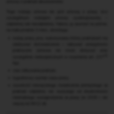
umowy o praktyki absolwenckie.
Tego rodzaju umowa nie jest umową o pracę, lecz
szczególnym rodzajem umowy cywilnoprawnej –
odpłatnej lub nieodpłatnej. Należy ją zawrzeć na piśmie,
na maksymalnie 3 mies., określając:
rodzaj pracy, przy wykonywaniu której praktykant ma
zdobywać doświadczenie i nabywać umiejętności
praktyczne (umowa nie może dotyczyć prac
15
szczególnie niebezpiecznych w rozumieniu art. 237
Kp),
czas odbywania praktyki,
tygodniowy wymiar czasu pracy,
wysokość miesięcznego świadczenia pieniężnego za
praktyki odpłatne, nie wyższego od dwukrotności
minimalnego wynagrodzenia za pracę (w 2026 r. nie
więcej niż 9612 zł).