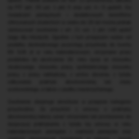
na PIT (art. 35 ust. 1 pkt 9 oraz ust. 4 i 5 updof). Do
świadczeń pieniężnych i dodatkowych benefitów
oferowanych studentom w wieku do 26 lat można jednak
zastosować zwolnienie z art. 21 ust. 1 pkt 148 updof
(ulga dla młodych). Zgodnie z tym przepisem wolne od
podatku dochodowego pozostają przychody do kwoty
85 528 zł w roku kalendarzowym, otrzymane przez
podatnika do ukończenia 26. roku życia: ze stosunku
służbowego, stosunku pracy, spółdzielczego stosunku
pracy, z pracy nakładczej, z umów zlecenia, z tytułu
odbywania praktyki absolwenckiej lub stażu
uczniowskiego, a także z zasiłku macierzyńskiego.
Zwolnienie obejmuje określone w przepisie kategorie
przychodów. Za przychód z umowy o praktykę
absolwencką należy uznać otrzymane lub postawione do
dyspozycji praktykanta z tytułu tej umowy w roku
kalendarzowym pieniądze i wartości pieniężne oraz
wartość otrzymanych świadczeń w naturze i innych