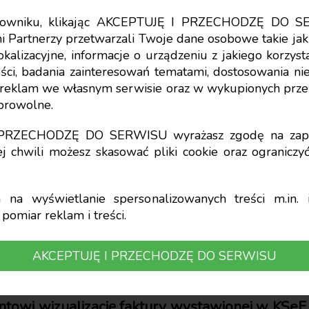
tkowniku, klikając AKCEPTUJĘ I PRZECHODZĘ DO S
i Partnerzy przetwarzali Twoje dane osobowe takie jak 
lokalizacyjne, informacje o urządzeniu z jakiego korzy
ci, badania zainteresowań tematami, dostosowania niekt
cja, która nie odwz
a reklam we własnym serwisie oraz w wykupionych prze
obrowolne.
, może być uznana z
I PRZECHODZĘ DO SERWISU wyrażasz zgodę na zapi
j chwili możesz skasować pliki cookie oraz ogranicz
na wyświetlanie spersonalizowanych treści m.in. i
pomiar reklam i treści.
AKCEPTUJĘ I PRZECHODZĘ DO SERWISU
ntowi wizualizację faktury wystawionej w KSeF