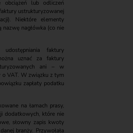
e obciążeń lub odliczeń
faktury ustrukturyzowanej
ji). Niektóre elementy
ną nazwę nagłówka (co nie
dostępniania faktury
można uznać za faktury
kturyzowanych ani – w
wy o VAT. W związku z tym
bowiązku zapłaty podatku
ikowane na łamach prasy,
ji dodatkowych, które nie
gowe, słowny zapis kwoty
 danej branży. Przywołała