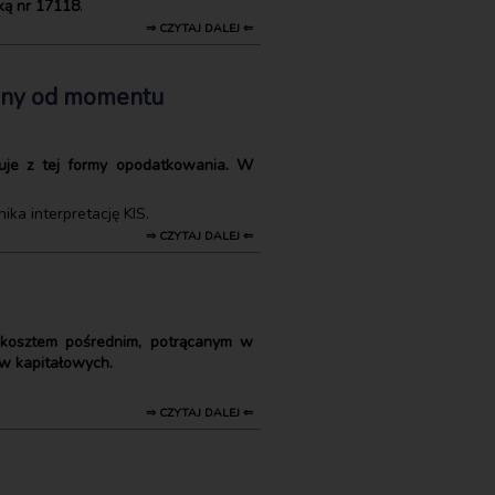
ską nr 17118
.
⇒ CZYTAJ DALEJ ⇐
czony od momentu
nuje z tej formy opodatkowania. W
nika interpretację KIS.
⇒ CZYTAJ DALEJ ⇐
t kosztem pośrednim, potrącanym w
ów kapitałowych.
⇒ CZYTAJ DALEJ ⇐