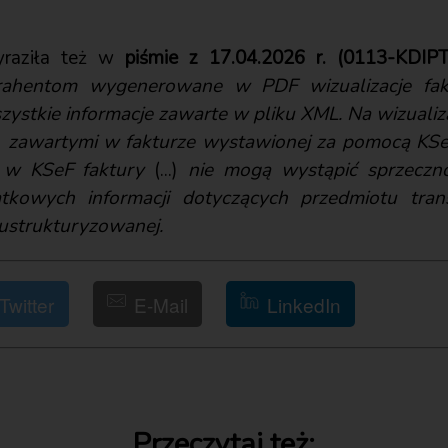
yraziła też w
piśmie z 17.04.2026 r. (0113-KDIPT
rahentom wygenerowane w PDF wizualizacje fak
ystkie informacje zawarte w pliku XML. Na wizuali
.)
zawartymi w fakturze wystawionej za pomocą KSe
 w KSeF faktury
(...)
nie mogą wystąpić sprzecznoś
kowych informacji dotyczących przedmiotu transa
 ustrukturyzowanej.
Twitter
E-Mail
LinkedIn
Przeczytaj też: