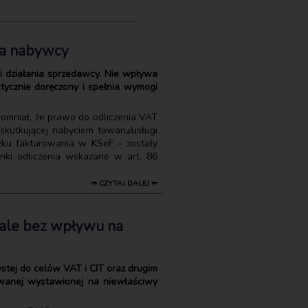
la nabywcy
i działania sprzedawcy. Nie wpływa
tycznie doręczony i spełnia wymogi
omniał, że prawo do odliczenia VAT
 skutkującej nabyciem towaru/usługi
ązku fakturowania w KSeF – zostały
nki odliczenia wskazane w art. 86
⇒ CZYTAJ DALEJ ⇐
, ale bez wpływu na
stej do celów VAT i CIT oraz drugim
zowanej wystawionej na niewłaściwy