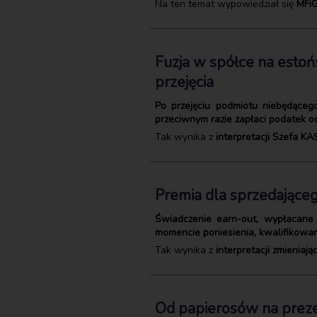
Na ten temat wypowiedział się
MFiG
Fuzja w spółce na estoń
przejęcia
Po przejęciu podmiotu niebędąceg
przeciwnym razie zapłaci podatek o
Tak wynika z
interpretacji Szefa KA
Premia dla sprzedającego
Świadczenie earn-out, wypłacane 
momencie poniesienia, kwalifikowan
Tak wynika z
interpretacji zmieniaj
Od papierosów na preze