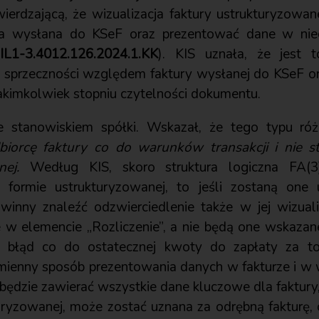
twierdzającą, że wizualizacja faktury ustrukturyzowa
ura wysłana do KSeF oraz prezentować dane w nie
IL1-3.4012.126.2024.1.KK
). KIS uznała, że jest t
ą sprzeczności względem faktury wysłanej do KSeF ora
jakimkolwiek stopniu czytelności dokumentu.
e stanowiskiem spółki. Wskazał, że tego typu róż
orcę faktury co do warunków transakcji i nie st
ej.
Według KIS, skoro struktura logiczna FA(3)
ormie ustrukturyzowanej, to jeśli zostaną one 
inny znaleźć odzwierciedlenie także w jej wizualiz
w elemencie „Rozliczenie”, a nie będą one wskazane
błąd co do ostatecznej kwoty do zapłaty za to
mienny sposób prezentowania danych w fakturze i w 
a będzie zawierać wszystkie dane kluczowe dla faktury,
turyzowanej, może zostać uznana za odrębną fakturę,