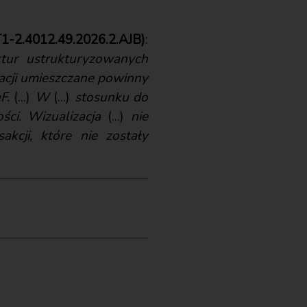
1-2.4012.49.2026.2.AJB)
:
tur ustrukturyzowanych
zacji umieszczane powinny
F.
(...)
W
(...)
stosunku do
ci. Wizualizacja
(...)
nie
kcji, które nie zostały