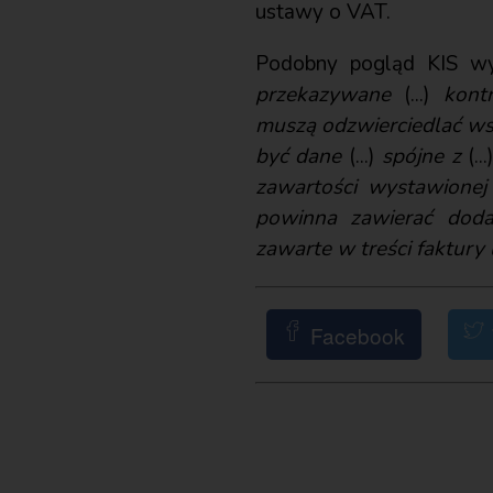
ustawy o VAT.
Podobny pogląd KIS w
przekazywane
(...)
kont
muszą odzwierciedlać wsz
być dane
(...)
spójne z
(..
zawartości wystawionej
powinna zawierać dodat
zawarte w treści faktury
Facebook