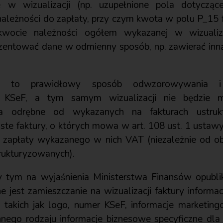
e w wizualizacji (np. uzupełnione pola dotycząc
leżności do zapłaty, przy czym kwota w polu P_15 
wocie należności ogółem wykazanej w wizualizac
ezentować dane w odmienny sposób, np. zawierać in
e to prawidłowy sposób odwzorowywania i u
a KSeF, a tym samym wizualizacji nie będzie 
nia odrębne od wykazanych na fakturach ustru
uste faktury, o których mowa w art. 108 ust. 1 usta
 zapłaty wykazanego w nich VAT (niezależnie od o
trukturyzowanych).
y tym na wyjaśnienia Ministerstwa Finansów opubl
 jest zamieszczanie na wizualizacji faktury informac
, takich jak logo, numer KSeF, informacje marketin
nego rodzaju informacje biznesowe specyficzne dla