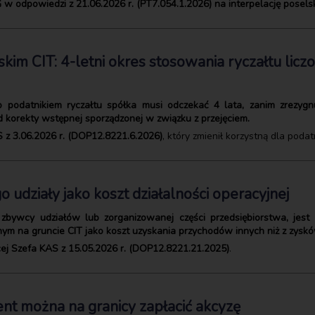
 w odpowiedzi z 21.06.2026 r. (PT7.054.1.2026) na interpelację posel
skim CIT: 4-letni okres stosowania ryczałtu li
o podatnikiem ryczałtu spółka musi odczekać 4 lata, zanim zrezyg
d korekty wstępnej sporządzonej w związku z przejęciem.
S z 3.06.2026 r. (DOP12.8221.6.2026)
, który zmienił korzystną dla podat
 udziały jako koszt działalności operacyjnej
zbywcy udziałów lub zorganizowanej części przedsiębiorstwa, jes
ym na gruncie CIT jako koszt uzyskania przychodów innych niż z zysk
ącej Szefa KAS z 15.05.2026 r. (DOP12.8221.21.2025)
.
nt można na granicy zapłacić akcyzę