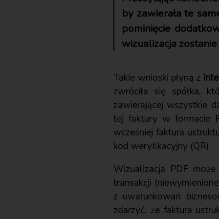
by zawierała te sam
pominięcie dodatkowy
wizualizacja zostani
Takie wnioski płyną z
int
zwróciła się spółka, k
zawierającej wszystkie 
tej faktury w formacie
wcześniej faktura ustruk
kod weryfikacyjny (QR).
Wizualizacja PDF może 
transakcji (niewymienione
z uwarunkowań biznesow
zdarzyć, że faktura ust