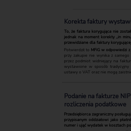
Korekta faktury wystaw
To, że faktura korygująca nie zos
jednak na moment korekty „in minu
przewidziane dla faktury korygującej
Potwierdził to
MFiG w odpowiedzi z 3
przy zakupie nie wynika z samego p
przez podmiot widniejący na faktu
wystawione w sposób tradycyjny (
ustawy o VAT oraz nie mogą zaistnie
Podanie na fakturze NIP
rozliczenia podatkowe
Przedsiębiorca zagraniczny posługu
przypisanym oddziałowi jako płatn
numer i ująć wydatek w kosztach p