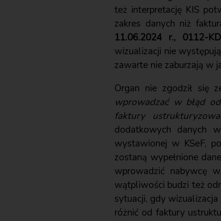
też interpretację KIS po
zakres danych niż fakt
11.06.2024 r., 0112-KD
wizualizacji nie występuj
zawarte nie zaburzają w 
Organ nie zgodził się z
wprowadzać w błąd odbi
faktury ustrukturyzowan
dodatkowych danych w f
wystawionej w KSeF, pow
zostaną wypełnione dane 
wprowadzić nabywcę w 
wątpliwości budzi też od
sytuacji, gdy wizualizacj
różnić od faktury ustruk