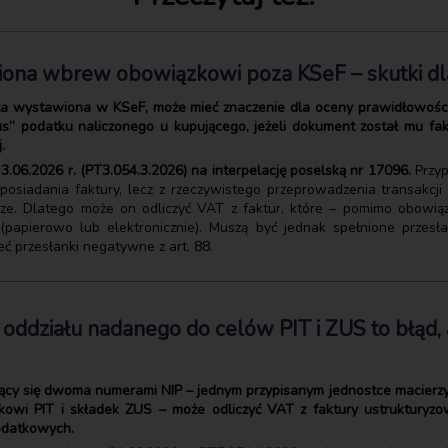
iona wbrew obowiązkowi poza KSeF – skutki d
tała wystawiona w KSeF, może mieć znaczenie dla oceny prawidłowośc
s” podatku naliczonego u kupującego, jeżeli dokument został mu fak
.
.06.2026 r. (PT3.054.3.2026) na interpelację poselską nr 17096.
Przyp
osiadania faktury, lecz z rzeczywistego przeprowadzenia transakcji
rze. Dlatego może on odliczyć VAT z faktur, które – pomimo obowi
papierowo lub elektronicznie). Muszą być jednak spełnione przesła
ć przesłanki negatywne z art. 88.
 oddziału nadanego do celów PIT i ZUS to błąd
jący się dwoma numerami NIP – jednym przypisanym jednostce macierzy
ikowi PIT i składek ZUS – może odliczyć VAT z faktury ustruktury
odatkowych.