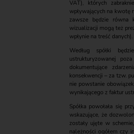
VAT), których zabrakni
wpływających na kwotę na
zawsze będzie równa k
wizualizacji mogą też pr
wpłynie na treść danych).
Według spółki będzi
ustrukturyzowanej poz
dokumentujące zdarze
konsekwencji – za tzw. p
nie powstanie obowiązek
wynikającego z faktur us
Spółka powołała się prz
wskazujące, że dozwolone
zostały ujęte w schemie
należności ogółem czy in