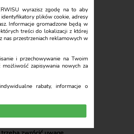
ERWISU wyrazisz zgodę na to aby
Data publikacji: 2026-05-21
identyfikatory plików cookie, adresy
stasz. Informacje gromadzone będą w
órych treści do lokalizacji z której
orowuje
z nas przestrzeniach reklamowych w
a pustą
sanie i przechowywanie na Twoim
yć możliwość zapisywania nowych za
ndywidualne rabaty, informacje o
, trzeba zwrócić uwagę,