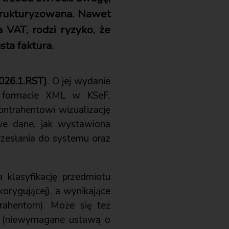
strukturyzowana. Nawet
a VAT, rodzi ryzyko, że
ta faktura.
2026.1.RST)
. O jej wydanie
 w formacie XML w KSeF,
ntrahentowi wizualizację
we dane, jak wystawiona
rzesłania do systemu oraz
klasyfikację przedmiotu
korygującej), a wynikające
rahentom). Może się też
we (niewymagane ustawą o