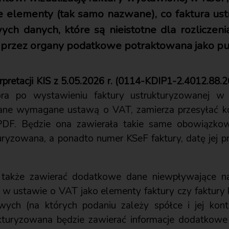
e elementy (tak samo nazwane), co faktura u
ch danych, które są nieistotne dla rozliczeni
e przez organy podatkowe potraktowana jako pus
erpretacji KIS z 5.05.2026 r. (0114-KDIP1-2.4012.88.
tóra po wystawieniu faktury ustrukturyzowanej
dane wymagane ustawą o VAT, zamierza przesyłać ko
 PDF. Będzie ona zawierała takie same obowiązko
turyzowana, a ponadto numer KSeF faktury, datę jej p
także zawierać dodatkowe dane niewpływające na 
 w ustawie o VAT jako elementy faktury czy faktury 
ych (na których podaniu zależy spółce i jej kont
rukturyzowana będzie zawierać informacje dodatko