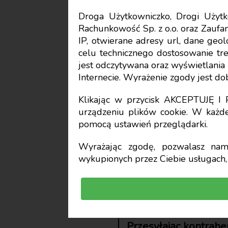
Droga Użytkowniczko, Drogi Uży
Rachunkowość Sp. z o.o. oraz Zaufan
Aktualności
IP, otwierane adresy url, dane geo
celu technicznego dostosowanie treś
Wizualiza
jest odczytywana oraz wyświetlani
Internecie. Wyrażenie zgody jest d
oryginału
Klikając w przycisk AKCEPTUJĘ 
urządzeniu plików cookie. W każde
pomocą ustawień przeglądarki.
fakturę
Wyrażając zgodę, pozwalasz nam 
wykupionych przez Ciebie usługach, 
Krzysztof Hałub
Przesyłając kontrahe