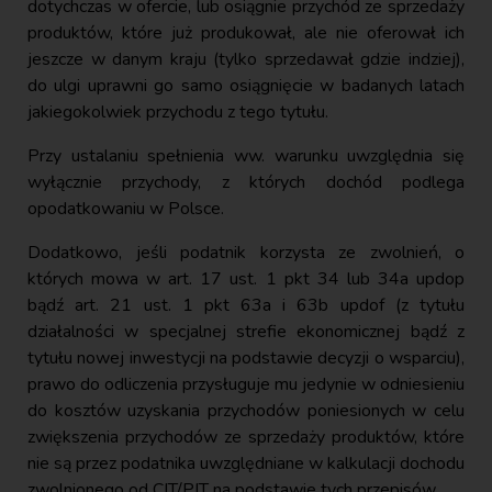
dotychczas w ofercie, lub osiągnie przychód ze sprzedaży
produktów, które już produkował, ale nie oferował ich
jeszcze w danym kraju (tylko sprzedawał gdzie indziej),
do ulgi uprawni go samo osiągnięcie w badanych latach
jakiegokolwiek przychodu z tego tytułu.
Przy ustalaniu spełnienia ww. warunku uwzględnia się
wyłącznie przychody, z których dochód podlega
opodatkowaniu w Polsce.
Dodatkowo, jeśli podatnik korzysta ze zwolnień, o
których mowa w art. 17 ust. 1 pkt 34 lub 34a updop
bądź art. 21 ust. 1 pkt 63a i 63b updof (z tytułu
działalności w specjalnej strefie ekonomicznej bądź z
tytułu nowej inwestycji na podstawie decyzji o wsparciu),
prawo do odliczenia przysługuje mu jedynie w odniesieniu
do kosztów uzyskania przychodów poniesionych w celu
zwiększenia przychodów ze sprzedaży produktów, które
nie są przez podatnika uwzględniane w kalkulacji dochodu
zwolnionego od CIT/PIT na podstawie tych przepisów.