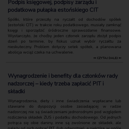
Podpis księgowej, podpisy zarządu i
podatkowa pułapka estońskiego CIT
Spółki, które przeszły na ryczałt od dochodów spółek
(estoński CIT) w trakcie roku podatkowego, musiały zamknąć
księgi i sporządzić śródroczne sprawozdanie finansowe.
Wystarczyło, że choćby jeden członek zarządu złożył podpis
dzień po terminie, by fiskus uznał wybór ryczałtu za
nieskuteczny. Problem dotyczy setek spółek, a planowana
abolicja wciąż czeka na uchwalenie.
⇒ CZYTAJ DALEJ ⇐
Wynagrodzenie i benefity dla członków rady
nadzorczej – kiedy trzeba zapłacić PIT i
składki
Wynagrodzenia, diety i inne świadczenia wypłacane lub
stawiane do dyspozycji osobie zasiadającej w radzie
nadzorczej nie są świadczeniami jednorodnymi pod względem
rozliczenia składek ZUS i podatku dochodowego. Od jednych
potrąca się obie daniny, inne są zwolnione ze składek, ale
należy od nich pobrać PIT (lub odwrotnie), a niektóre w ogóle