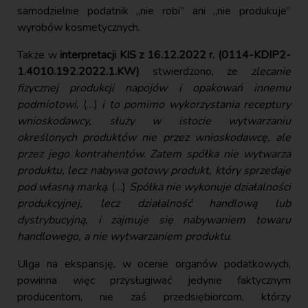
samodzielnie podatnik „nie robi” ani „nie produkuje”
wyrobów kosmetycznych.
Także w
interpretacji KIS z 16.12.2022 r. (0114-KDIP2-
1.4010.192.2022.1.KW)
stwierdzono, że
zlecanie
fizycznej produkcji napojów i opakowań innemu
podmiotowi
, (…)
i to pomimo wykorzystania receptury
wnioskodawcy, służy w istocie wytwarzaniu
określonych produktów nie przez wnioskodawcę, ale
przez jego kontrahentów. Zatem spółka nie wytwarza
produktu, lecz nabywa gotowy produkt, który sprzedaje
pod własną marką
. (…)
Spółka nie wykonuje działalności
produkcyjnej, lecz działalność handlową lub
dystrybucyjną, i zajmuje się nabywaniem towaru
handlowego, a nie wytwarzaniem produktu
.
Ulga na ekspansję, w ocenie organów podatkowych,
powinna więc przysługiwać jedynie faktycznym
producentom, nie zaś przedsiębiorcom, którzy