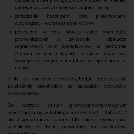
(osobami, które promują produkty spółki w mediach
społecznościowych na rynkach zagranicznych),
zarządzania hostingiem oraz projektowania,
optymalizacji i wdrażania stron WWW,
poniesione w celu nabycia usług podmiotów
pośredniczących w zakładaniu i obsłudze
zagranicznych kont sprzedawców na platformie
Amazon w innych krajach, a także rozpoczęcia
współpracy z innymi marketplace’ami operującymi za
granicą,
o ile ich poniesienie prowadzi/będzie prowadzić do
zwiększenia przychodów ze sprzedaży produktów
wnioskodawcy.
Do kosztów działań promocyjno-informacyjnych
mieszczących się w katalogu kosztów z art. 18eb ust. 7
pkt 2 updop można zdaniem KIS zaliczyć również (pod
warunkiem że będą prowadziły do zwiększenia
przychodów):