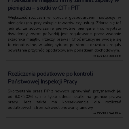
Przekazanie majątku firmy zamiast zapłaty w
pieniądzu – skutki w CIT i PIT
Większość rozliczeń w obrocie gospodarczym następuje w
pieniądzu (np. przy zakupie towarów czy usług). Zdarza się też
jednak, że zobowiązanie pierwotnie pieniężne (np. wypłata
dywidendy, zwrot pożyczki) jest regulowane przez wydanie
składnika majątku (rzeczy, prawa). Choć intuicyjnie wydaje się
to nienaturalne, w takiej sytuacji po stronie dłużnika z reguły
powstanie przychód opodatkowany podatkiem dochodowym.
⇒ CZYTAJ DALEJ ⇐
Rozliczenia podatkowe po kontroli
Państwowej Inspekcji Pracy
Skorzystanie przez PIP z nowych uprawnień, przyznanych jej
od 8.07.2026 r., nie tylko odnosi skutki na gruncie prawa
pracy, lecz także ma konsekwencje dla rozliczeń
podatkowych stron zakwestionowanej umowy.
⇒ CZYTAJ DALEJ ⇐