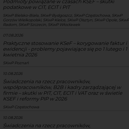
Podmioty powiązane w czasach KSEF – skutki
podatkowe w CIT, ECIT i PIT
SKwP Bielsko-Biała, SKwP Bydgoszcz, SKwP Częstochowa, SKwP
Gorzów Wielkopolski, SKwP Kielce, SKwP Olsztyn, SKwP Opole, SKw
Radom, SKwP Szczecin, SKwP Włocławek
07.08.2026
Praktyczne stosowanie KSeF – korygowanie faktur i
ewidencji - problemy pojawiające się po 1 lutego i 1
kwietnia 2026
SKwP Poznań
10.08.2026
Świadczenia na rzecz pracowników,
współpracowników, B2B i kadry zarządzającej w
firmie – skutki w PIT, CIT, ECIT i VAT oraz w świetle
KSEF i reformy PIP w 2026
SKwP Częstochowa
10.08.2026
Świadczenia na rzecz pracowników,