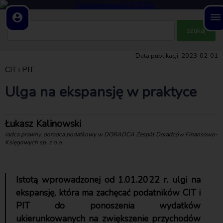
account_circle
dehaze
Data publikacji: 2023-02-01
CIT i PIT
Ulga na ekspansję w praktyce
Łukasz Kalinowski
radca prawny, doradca podatkowy w DORADCA Zespół Doradców Finansowo-
Księgowych sp. z o.o.
Istotą wprowadzonej od 1.01.2022 r. ulgi na
ekspansję, która ma zachęcać podatników CIT i
PIT do ponoszenia wydatków
ukierunkowanych na zwiększenie przychodów