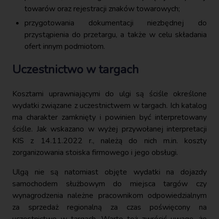
towarów oraz rejestracji znaków towarowych;
przygotowania dokumentacji niezbędnej do
przystąpienia do przetargu, a także w celu składania
ofert innym podmiotom.
Uczestnictwo w targach
Kosztami uprawniającymi do ulgi są ściśle określone
wydatki związane z uczestnictwem w targach. Ich katalog
ma charakter zamknięty i powinien być interpretowany
ściśle. Jak wskazano w wyżej przywołanej interpretacji
KIS z 14.11.2022 r., należą do nich m.in. koszty
zorganizowania stoiska firmowego i jego obsługi.
Ulgą nie są natomiast objęte wydatki na dojazdy
samochodem służbowym do miejsca targów czy
wynagrodzenia należne pracownikom odpowiedzialnym
za sprzedaż regionalną za czas poświęcony na
uczestnictwo w targach. Warto też zwrócić uwagę, że