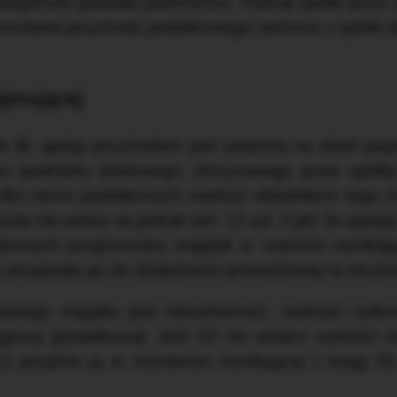
tępstwie podziału podmiotów. Podział spółki przez
wstania przychodu podatkowego zarówno u spółki dziel
ejmującej
kt 8c updop przychodem jest ustalona na dzień popr
u podmiotu dzielonego, otrzymanego przez spółkę
ą dla celów podatkowych wartość składników tego ma
du nie ustala się jednak (art. 12 ust. 4 pkt 3e updop)
atkowych przejmowany majątek w wartości wynikają
 przypisała go do działalności prowadzonej na teryto
lanego majątku jest nieruchomość, wartość rynk
gową (podatkową). Jeśli S2 nie urealni wartości 
z przyjmie ją w wysokości wynikającej z ksiąg S