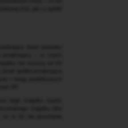
 wydzielenie może – co do
onej (S1), jak i u spółki
zedzający dzień podziału
 przejmującą – w części
jątku, nie wyższą od ich
, jeżeli spółka przejmująca
cej z ksiąg podatkowych
rium RP.
owa tego majątku często
otrzymanego majątku (dla
1, to w S2 nie powstanie