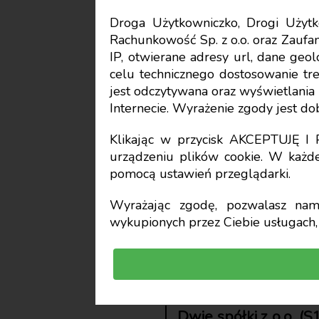
Droga Użytkowniczko, Drogi Uży
Rachunkowość Sp. z o.o. oraz Zaufan
Podatki i prawo gospodar
IP, otwierane adresy url, dane geo
celu technicznego dostosowanie treś
Przeniesi
jest odczytywana oraz wyświetlani
Internecie. Wyrażenie zgody jest d
ramach po
Klikając w przycisk AKCEPTUJĘ 
urządzeniu plików cookie. W każde
pomocą ustawień przeglądarki.
skutki w 
Wyrażając zgodę, pozwalasz nam 
wykupionych przez Ciebie usługach, 
Mateusz Kaczmarek
doradca podatkowy
Dwie spółki z o.o. (