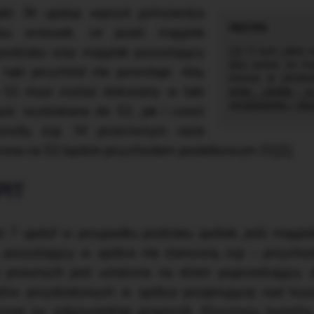
 pkt 3h updop wprost potwierdza
su wniosek, że jeżeli majątek
odziału oraz majątek pozostający
[1] O tym, jakie
aby uznać, że ma
 taki przychód nie powstaje. Aby
mowa w artyk
ł S1 musi zostać dokonany w taki
innej spółki 
wydzielenie – sk
ść wydzielana do S2, jak i cześć
owiły zcp. W przeciwnym razie
zona na S2 będzie przychodem podatkowym S1[1].
PIT
t 7 updof w przypadku podziału spółek, jeśli mają
k pozostający w spółce nie stanowią zcp – przych
 prawnych jest ustalona na dzień poprzedzający 
ałów przydzielonych w spółce przejmującej nad kosz
onej (w odpowiedniej proporcji). Kluczową kwestią