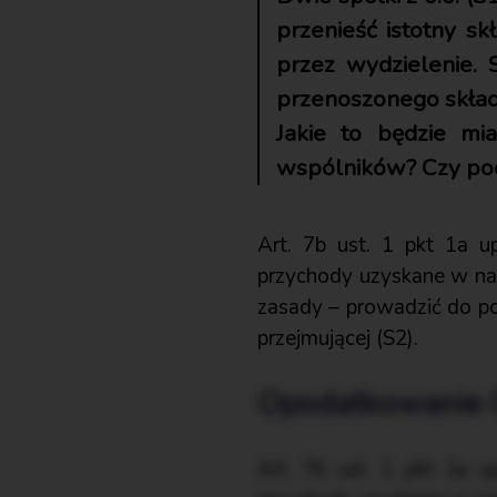
przenieść istotny s
przez wydzielenie. 
przenoszonego składn
Jakie to będzie m
wspólników? Czy pod
Art. 7b ust. 1 pkt 1a 
przychody uzyskane w nas
zasady – prowadzić do po
przejmującej (S2).
Opodatkowanie 
Art. 7b ust. 1 pkt 1a 