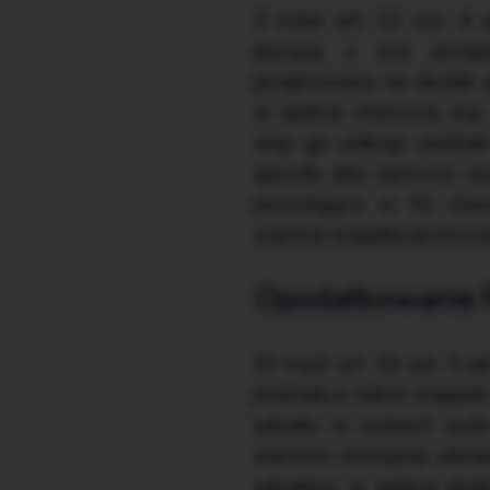
Z kolei art. 12 ust. 4
płynący z ww. przepi
przejmowany na skutek p
w spółce stanowią zcp,
więc go uniknąć, podzia
sposób, aby zarówno czę
pozostająca w S1 stan
wartość majątku przenos
Opodatkowanie 
W myśl art. 24 ust. 5 pk
podziału,a także mająte
udziału w zyskach osób
wartości emisyjnej udzi
udziałów w spółce dziel