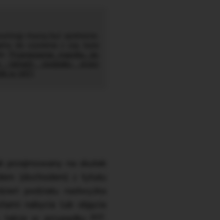
 wymogi muszą być spełnione,
my do czynienia z zcp, była
ule
Przeniesienie majątku do
w ramach podziału przez
utki w VAT
).
tek przejmowany na skutek
odem (dochodem) z tytułu
dzień podziału nadwyżka
tami nabycia lub objęcia
, także w przypadku PIT,