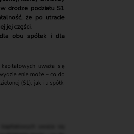
2 w drodze podziału S1
łalność, że po utracie
 jej części.
dla obu spółek i dla
 kapitałowych uważa się
 wydzielenie może – co do
onej (S1), jak i u spółki
 kapitałowych uważa się