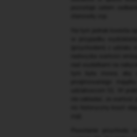
pozostaje zatem zadban
stanowiły zcp.
Na tym jednak kwestia opo
w przypadku wydzielenia
(przychodem) z udziału w
nadwyżka wartości emisyjn
nad wydatkami na nabycie 
tym była mowa, aby n
przejmowanego majątku
udziałowcom S1. W prakt
nie zakładać, że wartość
niż historyczny koszt ob
zcp).
Powstanie przychodu w