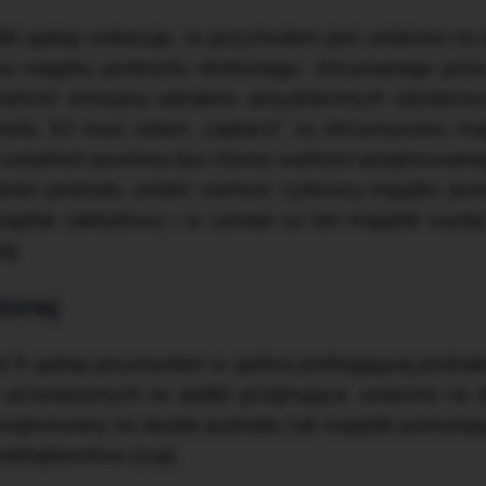
t 8d updop wskazuje, że przychodem jest ustalona na
a majątku podmiotu dzielonego, otrzymanego prze
wartość emisyjną udziałów przydzielonych udziałowc
hodu, S2 musi zatem „zapłacić” za otrzymywany maj
 ostatnich powinna być równa wartości przejmowaneg
dzień podziału ustalić wartość rynkową majątku prz
apitał zakładowy i w zamian za ten majątek wydać 
ej.
lonej
 pkt 9 updop przychodem w spółce podlegającej podzia
rzeniesionych na spółki przejmujące, ustalona na 
 przejmowany na skutek podziału lub majątek pozostaj
edsiębiorstwa (zcp).