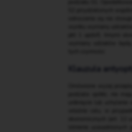
podziału S1. Opodatkowa
S2 przydzielonych wspóln
odroczenia się nie stosuj
wyniku wymiany udziałów 
pkt 1 updof). Innymi słow
wymiany udziałów będą
tych czynności.
Klauzula antyop
Omówione wyżej przepisy
podziale spółki, nie ma
uniknięcie lub uchyleni
właśnie celu, w przypad
ekonomicznych (art. 12 u
istnienie uzasadnionych