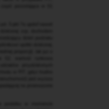
 część pozostająca w S1
 ust. 5 pkt 7a updof nawet
 dzielonej zcp, dochodem
rzedzający dzień podziału
ólnikowi spółki dzielonej,
niej proporcji). Jak już o
e S2, wartość rynkowa
działów przydzielonych
chodu w PIT, gdyż trudno
nieruchomość) jest wyższa
ypadającej na przenoszone
nia podatku w momencie