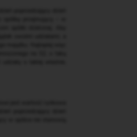
 dzień poprzedzający dzień
z spółkę przejmującą – w
om spółki dzielonej. Aby
ątek swoimi udziałami, a
o majątku. Najlepiej więc
enoszonego na S2, o taką
udziały o takiej właśnie,
łowi jest wartość rynkowa
dzień poprzedzający dzień
ący w spółce nie stanowią