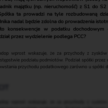
kładnik majątku (np. nieruchomość) z S1 do S
Spółka ta prowadzi na tyle rozbudowaną dzia
ika nadal będzie zdolna do prowadzenia istotnej
iało konsekwencje w podatku dochodowym 
ział przez wydzielenie podlega PCC?
updop wprost wskazuje, że za przychody z zysków
tępstwie podziału podmiotów. Podział spółki przez
wstania przychodu podatkowego zarówno u spółki dziel
CIT
updop wprost wskazuje, że za przychody z zysków