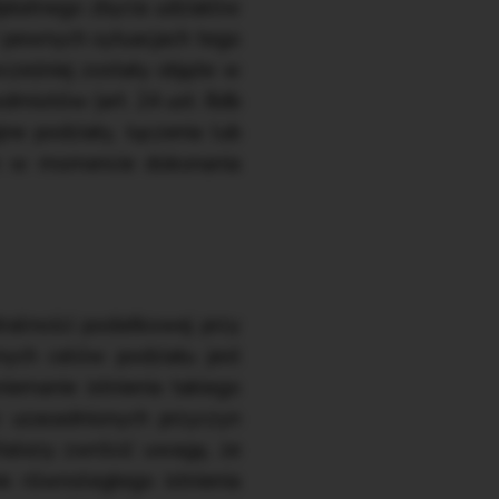
płatnego zbycia udziałów
W pewnych sytuacjach tego
wcześniej zostały objęte w
dmiotów (art. 24 ust. 8db
jne podziały, łączenia lub
m w momencie dokonania
ralności podatkowej przy
nych celów podziału jest
emanie istnienia takiego
z uzasadnionych przyczyn
 Należy zwrócić uwagę, że
e równoległego istnienia