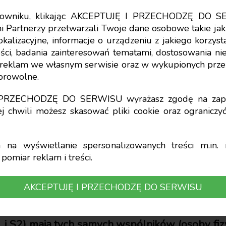
tkowniku, klikając AKCEPTUJĘ I PRZECHODZĘ DO S
i Partnerzy przetwarzali Twoje dane osobowe takie jak 
cze
lokalizacyjne, informacje o urządzeniu z jakiego korzy
ci, badania zainteresowań tematami, dostosowania niekt
enie majątku do inne
a reklam we własnym serwisie oraz w wykupionych prze
obrowolne.
działu przez wydzie
I PRZECHODZĘ DO SERWISU wyrażasz zgodę na zapi
j chwili możesz skasować pliki cookie oraz ogranicz
CIT, PIT i PCC
na wyświetlanie spersonalizowanych treści m.in. i
pomiar reklam i treści.
AKCEPTUJĘ I PRZECHODZĘ DO SERWISU
S1 i S2) mają tych samych wspólników (osoby fizy