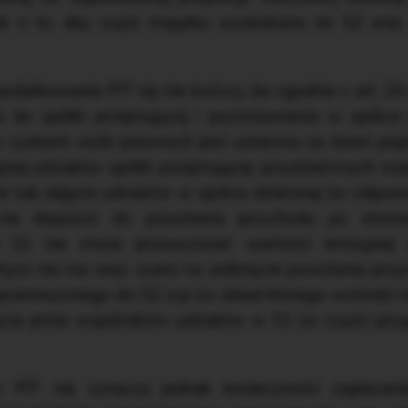
ie o to, aby część majątku wydzielana do S2 oraz
datkowania PIT się nie kończy, bo zgodnie z art. 24
 do spółki przejmującej i pozostawienia w spółce
 zyskach osób prawnych jest ustalona na dzień pop
ej udziałów spółki przejmującej, przydzielonych wsp
lub objęcie udziałów w spółce dzielonej (w odpowied
ie dopuścić do powstania przychodu po stroni
 S1 nie może przewyższać wartości emisyjnej u
yce nie ma więc szans na uniknięcie powstania przy
 przenoszonego do S2 zcp (w skład którego wchodzi 
jęcia przez wspólników udziałów w S1 (w części prz
 PIT nie oznacza jednak konieczności zapłace