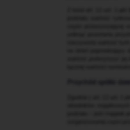
Z kolei art. 12 ust. 1 pk
podziału wartość rynkow
części przewyższającej 
uniknąć powstania przyc
rzeczywista wartość tych
na dzień poprzedzający 
wartość podwyższyć jej k
łącznej wartości nominaln
Przychód spółki dzie
Zgodnie z art. 12 ust. 1
składników majątkowych p
podziału – jeśli majątek
zorganizowanej części prz