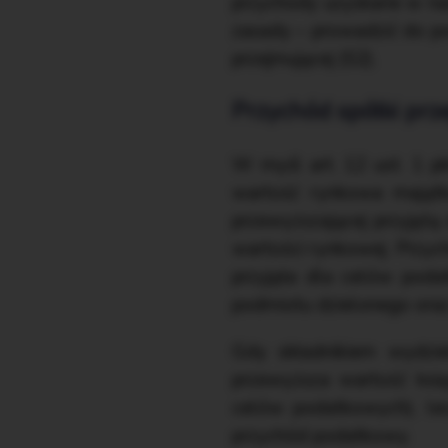
przychody uzyskane w nas
zasady – prowadzić do po
przejmującej (S2).
Przychód spółki prz
W myśl art. 12 ust. 1 p
wartość rynkowa majątk
przewyższającej przyjęt
wartości rynkowej. Przycho
przyjęła dla celów pod
podmiotu dzielonego oraz
Gdy składnikiem wydzie
przewyższa wartość księ
celów podatkowych), lec
przychód podatkowy.