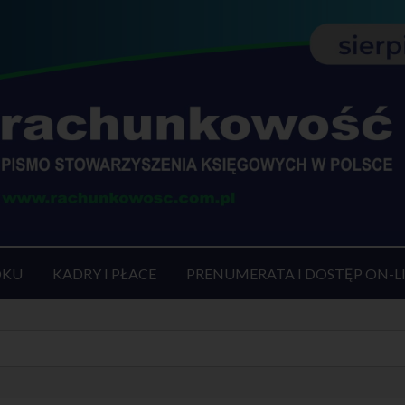
OKU
KADRY I PŁACE
PRENUMERATA I DOSTĘP ON-L