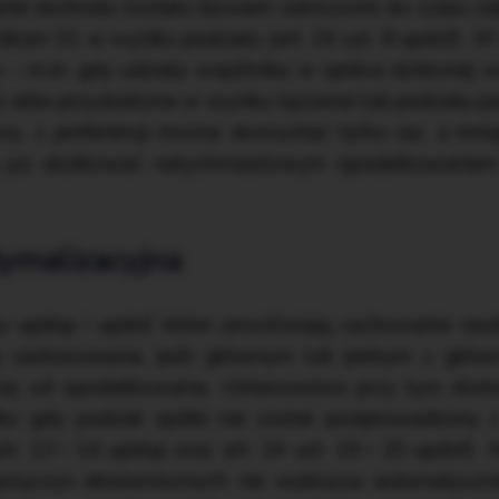
nie dochodu zostało bowiem odroczone do czasu od
ikom S1 w wyniku podziału (art. 24 ust. 8 updof). 
e – m.in. gdy udziały wspólnika w spółce dzielonej 
albo przydzielone w wyniku łączenia lub podziału po
y, z preferencji można skorzystać tylko raz, a kole
 już skutkować natychmiastowym opodatkowanie
tymalizacyjna
 updop i updof, które umożliwiają zachowanie neut
ją zastosowania, jeśli głównym lub jednym z głów
e się od opodatkowania. Ustanowiono przy tym domni
ku gdy podział spółki nie został przeprowadzony 
st. 13 i 14 updop oraz art. 24 ust. 19 i 20 updof).
 przyczyn ekonomicznych nie wyklucza automatyczni