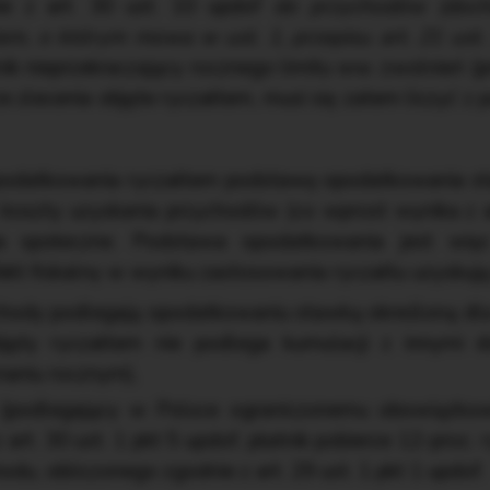
ie z art. 30 ust. 10 updof
do przychodów (doc
m, o którym mowa w ust. 1, przepisu art. 21 ust.
k nieprzekraczający rocznego limitu ww. zwolnień (
ze zlecenia objęte ryczałtem, musi się zatem liczyć z
odatkowania ryczałtem podstawę opodatkowania sta
koszty uzyskania przychodów (co wprost wynika z ar
ia społeczne. Podstawa opodatkowania jest wię
kt fiskalny w wyniku zastosowania ryczałtu uzyskują 
chody podlegają opodatkowaniu stawką określoną dla 
jęty ryczałtem nie podlega kumulacji z innymi d
naniu rocznym),
y (podlegający w Polsce ograniczonemu obowiązkow
art. 30 ust. 1 pkt 5 updof, płatnik pobierze 12-proc.
u, obliczonego zgodnie z art. 29 ust. 1 pkt 1 updof.