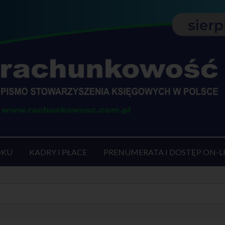
OKU
KADRY I PŁACE
PRENUMERATA I DOSTĘP ON-L