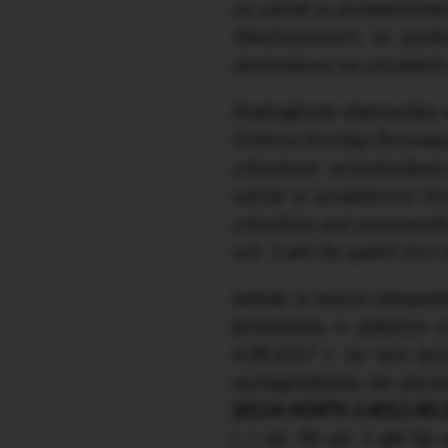
za udział w posiedzeni
Alkoholowych, to podmi
dochodowy na zasadach ok
Analogiczne stanowisko
Gminna Komisja Rozwiąz
członkami wnioskodawc
udział w posiedzeniu Ko
członków jest pracownik
ust. 1 pkt 5a updof, lecz a
Jednak w innych interpre
przeszkody w poborze z
4.08.2017 r. (w tym prz
wynagrodzenia nie pozw
(0114-KDIP3-2.4011.90.
(…) art. 30 ust. 1 pkt 5