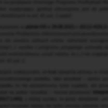
ach na podstawie Gminnego Programu Profilaktyki 
ot wypłacający (gmina) obowiązany jest do pob
reślonych w art. 41 ust. 1 updof.
 wyrażono w
piśmie KIS z 29.06.2021 r. (0112-KDIL
ywania Problemów Alkoholowych jest powoływana za
a nie zawiera żadnych umów, natomiast wynagro
misji
(…)
wynika z programu przyjętego uchwałą ra
ami wnioskodawcy, uznać należy, że (…) nie znajduj
rt. 41 ust. 1
.
tacjach wskazywano, że brak zawarcia umowy w ścis
ryczałtowanego podatku. Jako przykład – oprócz p
ypadku to nie pozaumowny tytuł wypłaty, ale prow
alał na pobór ryczałtu) – można przytoczyć
interpr
2017.1.MG)
, z której wynika, że przez określenie 
a updof rozumieć należy nie tylko umowę zlecenia, um