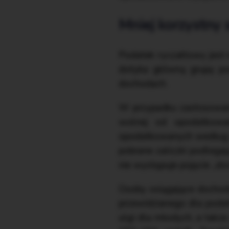
Mniej korzystny 
Podatek ryczałtowy jest 
dotyka główną grupę po
dochodach.
W przypadku zastosowan
wolnej od opodatkowan
opodatkowanych według sk
pobrane zaliczki podleg
nie występuje pojęcie „
Osoby osiągające dochod
przewidzianego dla podatn
ulgi dla młodych, a także 