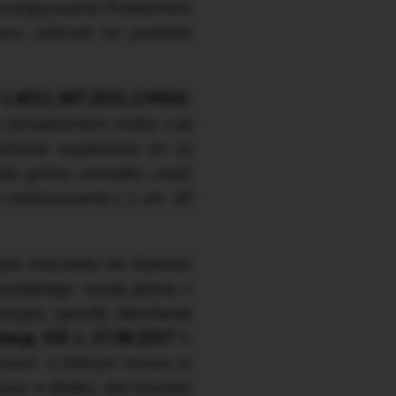
Rozwiązywania Problemów
oru zaliczek na podatek
2-1.4011.367.2021.2.MKA)
:
rządzeniem wójta, z jej
dzenie wypłacane im za
dy gminy, ponadto część
e zastosowania
(…)
art. 30
łym znaczeniu nie stanowi
owołanego wyżej pisma z
izyjny sposób określenia
etację KIS z 27.06.2017 r.
„umowa”, o którym mowa w
owy o dzieło, ale również