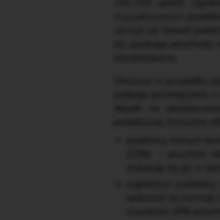
152–154 updof). Zgodn
zryczałtowanym podatkie
stosuje się.
Nawet podatni
zł), uzyskując przychody 
zleceniodawcę.
Wreszcie w przypadku op
podlega pomniejszeniu o 
składki na ubezpieczen
podatkowej. Korzystny efe
podatnicy, których do
(32%) – przychód ob
wykazuje się go w zez
zagraniczni podatnic
spełnione są wymogi z 
wysokości 20% przychod