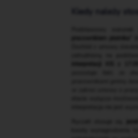
Kiedy należy sto
Podstawowy warunek 
pracownikiem płatnika”
(k
Dochód z umowy zlecenia
zatrudnioną na podsta
interpretacji KIS z 17.
pozostaje fakt, że d
pracownikami gminy, bow
w zakres umowy o prac
etacie wyłącza możliwoś
interpretacja nie jest wy
Ryczałt stosuje się,
jeże
kwoty wynagrodzenia, ty