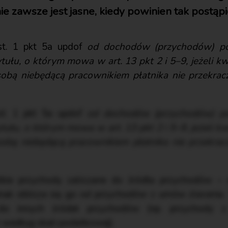
nie zawsze jest jasne, kiedy powinien tak postąpi
st. 1 pkt 5a updof
od dochodów (przychodów) pob
ułu, o którym mowa w art. 13 pkt 2 i 5–9, jeżeli k
obą niebędącą pracownikiem płatnika nie przekrac
st. 1 pkt 5a updof
od dochodów (przychodów) pob
ułu, o którym mowa w art. 13 pkt 2 i 5–9, jeżeli k
obą niebędącą pracownikiem płatnika nie przekrac
tkie przychody zaliczane do źródła przychodów –
ednak oblicza się go od przychodów z umów zleceni
do innych źródeł przychodów (np. przychody 
według skali podatkowej).