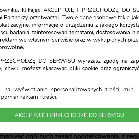
tkowniku, klikając AKCEPTUJĘ I PRZECHODZĘ DO S
i Partnerzy przetwarzali Twoje dane osobowe takie jak 
lokalizacyjne, informacje o urządzeniu z jakiego korzy
ci, badania zainteresowań tematami, dostosowania niekt
ryczałtowy od umów
a reklam we własnym serwisie oraz w wykupionych prze
obrowolne.
zęstsze wątpliwości
I PRZECHODZĘ DO SERWISU wyrażasz zgodę na zapi
j chwili możesz skasować pliki cookie oraz ogranicz
na wyświetlanie spersonalizowanych treści m.in. i
pomiar reklam i treści.
adcy Podatkowi sp. z o.o.
AKCEPTUJĘ I PRZECHODZĘ DO SERWISU
nia w kwocie nieprzekraczającej 200 zł są o
 Po spełnieniu określonych warunków płatni
stosować ogólnych zasad opodatkowania, z regu