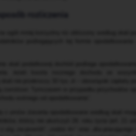
sposób rozliczenia
na ogół mniej korzystny niż obliczony według skali p
datników podlegających tej formie opodatkowania 
ia skali podatkowej dochód podlega opodatkowaniu
ia. Jeżeli kwota rocznego dochodu ze wszyst
ali nie przekroczy 30 tys. zł – obowiązek zapłaty po
ają zwrotowi. Tymczasem w przypadku przychodów 
dochodu wolnego od opodatkowania”.
y z umów zlecenia opodatkowane według skali mogą
ików, którzy nie ukończyli 26. roku życia (art. 21 us
z ulg „na powrót”, „rodzic 4+” oraz „dla pracującego s