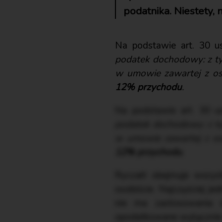
podatnika. Niestety, 
Na podstawie art. 30 u
podatek dochodowy: z tyt
w umowie zawartej z os
12% przychodu
.
Na podstawie art. 30 u
podatek dochodowy: z tyt
w umowie zawartej z os
12% przychodu
.
Ryczałt obejmuje wszys
osobiście. Najczęściej j
nie ma zastosowania 
opodatkowane wyłącznie 