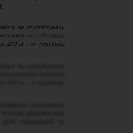
ć.
iera się zryczałtowany
wota należności określona
za 200 zł – w wysokości
iera się zryczałtowany
wota należności określona
za 200 zł – w wysokości
 działalność wykonywana
a. Ta forma opodatkowania
z praw majątkowych są