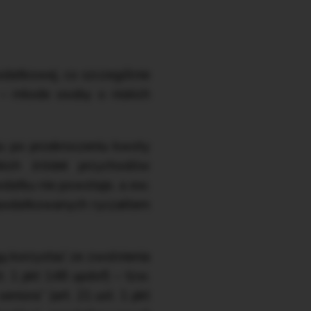
odatkowej, co szczególnie
– młode osoby o niskich
 po przekroczeniu kwoty
kich źródeł przychodów
datku nie powstaje, a ew.
opodatkowanych ryczałtem
 korzystać ze zwolnienia
t. 1 pkt 148 updof) – tzw.
eniora” (art. 21 ust. 1 pkt