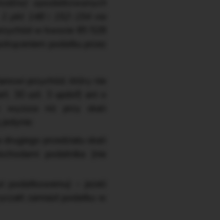
hodów) opodatkowanych
 1 pkt 148 i 152–154 nie
przychód w kwocie 85 528
 potrąceniem podatku przez
nowi przychód, który nie
t. 30 ust. 3 updof) ani o
c wyższa niż przy skali
jedynie:
drugiego przedziału skali
ochodami podatnika (nie
i podatkowemu) – jeżeli
 ryczałt zamiast podatku w