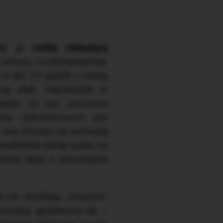
y „z osobą niebędącą
a umowy cywilnoprawnej).
w art. 13 updof) z osobą
ług skali. Wprawdzie w
zano, że
bez znaczenia
mów Alkoholowych jest
 ww. Komisji nie wchodzą
atrudnienia danej osoby na
wisty błąd, a przywołana
 nie określają „sztywno”
izyjny, godzinowy itp. –