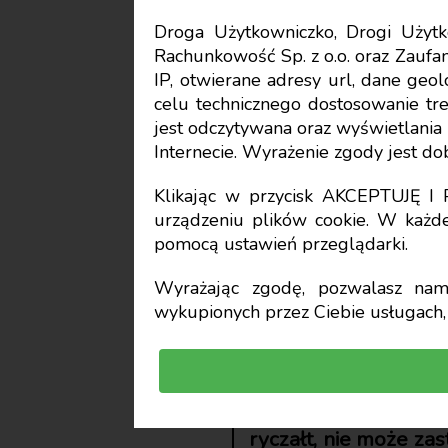
Droga Użytkowniczko, Drogi Uży
Rachunkowość Sp. z o.o. oraz Zaufan
PIT
IP, otwierane adresy url, dane geo
celu technicznego dostosowanie treś
Podatek 
jest odczytywana oraz wyświetlani
Internecie. Wyrażenie zgody jest d
zł – najc
Klikając w przycisk AKCEPTUJĘ 
urządzeniu plików cookie. W każde
pomocą ustawień przeglądarki.
Jarosław Sekita
Wyrażając zgodę, pozwalasz nam 
wykupionych przez Ciebie usługach, 
doradca podatkowy w Meritum Dor
Niektóre wynagrodze
opodatkowania PIT.
ryczałt, nie może za