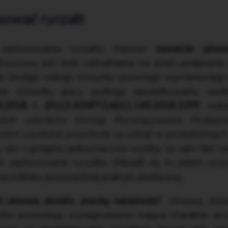
sować ryczałt
zastosowania ryczałtu stanowi
zawarcie umow
luczowy jest brak zatrudnienia na dzień podpisani
 (innego rodzaju stosunku prawnego wymienionego 
wie stosunku pracy podlega opodatkowaniu wed
05.2018 r. (0113-KDIPT3.4011.140.2018.3.PP)
wska
wóch członków Komisji Rozwiązywania Proble
iem uzyskane przychody za udział w posiedzeniach
ę
, ale z przepisu jednoznacznie wynika, że sam fakt z
ć zastosowania ryczałtu. Wkradł się tu zatem oczy
znacznikiem powszechnej praktyki skarbowej.
li umowa określa „kwotę należności”
. Umowy, które
lko przewidują wynagrodzenie mające charakter prow