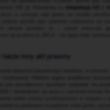
one od opodatkowania ryczałtem (nawet jeśli ost
limicie 200 zł). Potwierdza to
interpretacja KIS z 
skoro w uchwale rady gminy nie została określ
z jedynie sposób jego ustalania uzależniony od 
ym okresie podatku, to – nawet wówczas, g
o nie przekroczy 200 zł – nie będą miały zastosowa
 także inny akt prawny
kwota należności powinna być określona „w umowie”, 
kontrowersji. Niektóre organy podatkowe stosowały
em jest prawidłowym sposobem wykładni). Na przy
2018 r. stwierdzono, że
skoro z członkami Komisji 
warte żadne umowy cywilnoprawne w związku z u
zostali na podstawie zarządzenia wójta gminy i prz