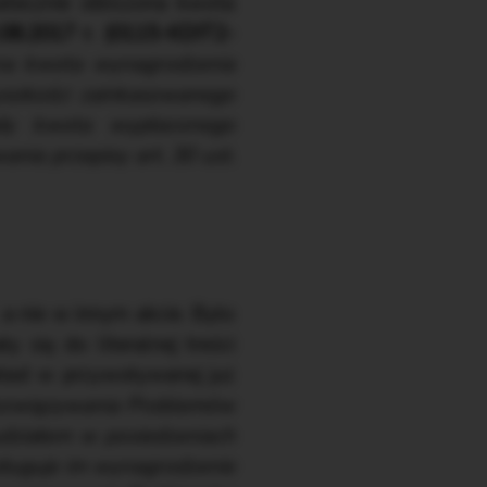
atecznie obliczona kwota
4.08.2017 r. (0115-KDIT2-
ona kwota wynagrodzenia
wysokości zainkasowanego
dy kwota wypłaconego
nia przepisy art. 30 ust.
a nie w innym akcie. Było
 się do literalnej treści
kład w przywoływanej już
Rozwiązywania Problemów
działem w posiedzeniach
ysługuje im wynagrodzenie