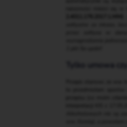
automatycznie są wyłącz
należności mieści się w 
2.4011.176.2017.1.MM)
:
sołtysów za inkaso, lec
przez sołtysa w dan
wynagrodzenia jednorazow
1 pkt 5a updof
.
Tylko umowa czy
Przepis stanowi, że ww. 
to przedmiotem sporów i 
przepisu (co moim zdani
interpretacji KIS z 17.05.
Alkoholowych nie są za
ww. Komisji, a powołani 