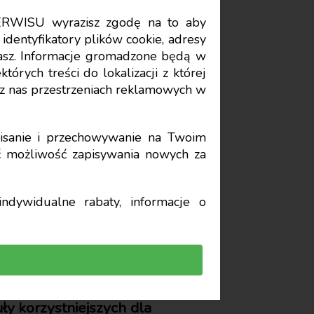
ERWISU wyrazisz zgodę na to aby
Data publikacji: 2025-04-01
identyfikatory plików cookie, adresy
stasz. Informacje gromadzone będą w
órych treści do lokalizacji z której
 do 200
z nas przestrzeniach reklamowych w
sanie i przechowywanie na Twoim
yć możliwość zapisywania nowych za
ndywidualne rabaty, informacje o
bjęte ryczałtową formą
k ma obowiązek pobrać
ły korzystniejszych dla