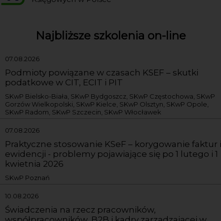
Najbliższe szkolenia on-line
07.08.2026
Podmioty powiązane w czasach KSEF – skutki
podatkowe w CIT, ECIT i PIT
SKwP Bielsko-Biała, SKwP Bydgoszcz, SKwP Częstochowa, SKwP
Gorzów Wielkopolski, SKwP Kielce, SKwP Olsztyn, SKwP Opole,
SKwP Radom, SKwP Szczecin, SKwP Włocławek
07.08.2026
Praktyczne stosowanie KSeF – korygowanie faktur 
ewidencji - problemy pojawiające się po 1 lutego i 1
kwietnia 2026
SKwP Poznań
10.08.2026
Świadczenia na rzecz pracowników,
współpracowników, B2B i kadry zarządzającej w