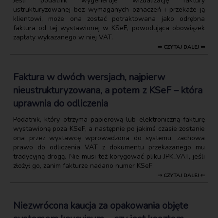
Jeśli podatnik wygeneruje wizualizację faktury
ustrukturyzowanej bez wymaganych oznaczeń i przekaże ją
klientowi, może ona zostać potraktowana jako odrębna
faktura od tej wystawionej w KSeF, powodująca obowiązek
zapłaty wykazanego w niej VAT.
⇒ CZYTAJ DALEJ ⇐
Faktura w dwóch wersjach, najpierw
nieustrukturyzowana, a potem z KSeF – która
uprawnia do odliczenia
Podatnik, który otrzyma papierową lub elektroniczną fakturę
wystawioną poza KSeF, a następnie po jakimś czasie zostanie
ona przez wystawcę wprowadzona do systemu, zachowa
prawo do odliczenia VAT z dokumentu przekazanego mu
tradycyjną drogą. Nie musi też korygować pliku JPK_VAT, jeśli
złożył go, zanim fakturze nadano numer KSeF.
⇒ CZYTAJ DALEJ ⇐
Niezwrócona kaucja za opakowania objęte