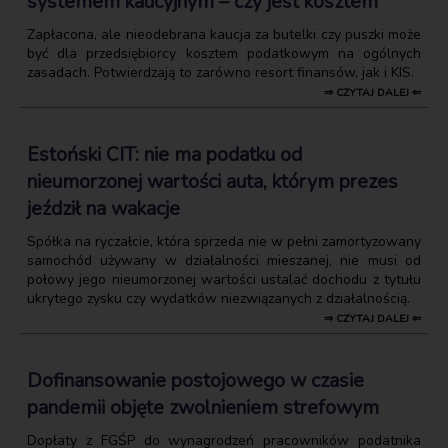
systemem kaucyjnym – czy jest kosztem
Zapłacona, ale nieodebrana kaucja za butelki czy puszki może
być dla przedsiębiorcy kosztem podatkowym na ogólnych
zasadach. Potwierdzają to zarówno resort finansów, jak i KIS.
⇒ CZYTAJ DALEJ ⇐
Estoński CIT: nie ma podatku od
nieumorzonej wartości auta, którym prezes
jeździł na wakacje
Spółka na ryczałcie, która sprzeda nie w pełni zamortyzowany
samochód używany w działalności mieszanej, nie musi od
połowy jego nieumorzonej wartości ustalać dochodu z tytułu
ukrytego zysku czy wydatków niezwiązanych z działalnością.
⇒ CZYTAJ DALEJ ⇐
Dofinansowanie postojowego w czasie
pandemii objęte zwolnieniem strefowym
Dopłaty z FGŚP do wynagrodzeń pracowników podatnika