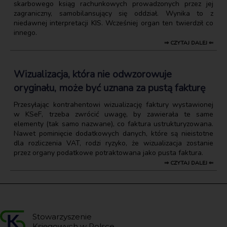
skarbowego ksiąg rachunkowych prowadzonych przez jej
zagraniczny, samobilansujący się oddział. Wynika to z
niedawnej interpretacji KIS. Wcześniej organ ten twierdził co
innego.
⇒ CZYTAJ DALEJ ⇐
Wizualizacja, która nie odwzorowuje
oryginału, może być uznana za pustą fakturę
Przesyłając kontrahentowi wizualizację faktury wystawionej
w KSeF, trzeba zwrócić uwagę, by zawierała te same
elementy (tak samo nazwane), co faktura ustrukturyzowana.
Nawet pominięcie dodatkowych danych, które są nieistotne
dla rozliczenia VAT, rodzi ryzyko, że wizualizacja zostanie
przez organy podatkowe potraktowana jako pusta faktura.
⇒ CZYTAJ DALEJ ⇐
Stowarzyszenie
Księgowych w Polsce