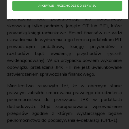
prawidłowe wypełnianie powinności.
AKCEPTUJĘ I PRZECHODZĘ DO SERWISU
Z wydłużenia terminu do końca 7. miesiąca po
zakończeniu roku podatkowego lub obrotowego
skorzystają tylko podmioty (objęte CIT lub PIT), które
prowadzą księgi rachunkowe. Resort finansów nie widzi
uzasadnienia do wydłużenia tego terminu podatnikom PIT
prowadzącym podatkową księgę przychodów i
rozchodów bądź ewidencję przychodów (ryczałt
ewidencjonowany). W ich przypadku bowiem wykonanie
obowiązku przekazania JPK_PIT nie jest uwarunkowane
zatwierdzeniem sprawozdania finansowego.
Ministerstwo zauważyło też, że w obecnym stanie
prawnym zabrakło umocowania prawnego do udzielenia
pełnomocnictwa do przesyłania JPK w podatkach
dochodowych. Stąd zaproponowano wprowadzenie
przepisów, zgodnie z którymi wystarczające będzie
pełnomocnictwo do podpisywania e-deklaracji (UPL-1).