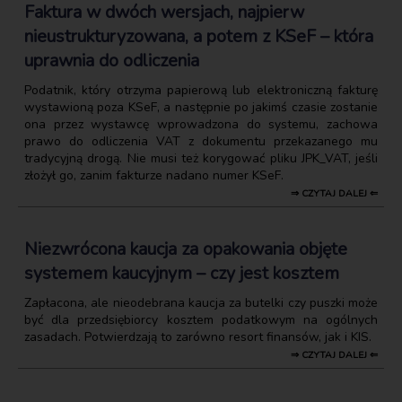
Faktura w dwóch wersjach, najpierw
nieustrukturyzowana, a potem z KSeF – która
uprawnia do odliczenia
Podatnik, który otrzyma papierową lub elektroniczną fakturę
wystawioną poza KSeF, a następnie po jakimś czasie zostanie
ona przez wystawcę wprowadzona do systemu, zachowa
prawo do odliczenia VAT z dokumentu przekazanego mu
tradycyjną drogą. Nie musi też korygować pliku JPK_VAT, jeśli
złożył go, zanim fakturze nadano numer KSeF.
⇒ CZYTAJ DALEJ ⇐
Niezwrócona kaucja za opakowania objęte
systemem kaucyjnym – czy jest kosztem
Zapłacona, ale nieodebrana kaucja za butelki czy puszki może
być dla przedsiębiorcy kosztem podatkowym na ogólnych
zasadach. Potwierdzają to zarówno resort finansów, jak i KIS.
⇒ CZYTAJ DALEJ ⇐