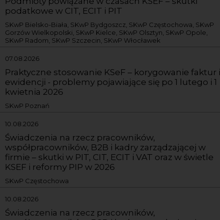
Podmioty powiązane w czasach KSEF – skutki
podatkowe w CIT, ECIT i PIT
SKwP Bielsko-Biała, SKwP Bydgoszcz, SKwP Częstochowa, SKwP
Gorzów Wielkopolski, SKwP Kielce, SKwP Olsztyn, SKwP Opole,
SKwP Radom, SKwP Szczecin, SKwP Włocławek
07.08.2026
Praktyczne stosowanie KSeF – korygowanie faktur 
ewidencji - problemy pojawiające się po 1 lutego i 1
kwietnia 2026
SKwP Poznań
10.08.2026
Świadczenia na rzecz pracowników,
współpracowników, B2B i kadry zarządzającej w
firmie – skutki w PIT, CIT, ECIT i VAT oraz w świetle
KSEF i reformy PIP w 2026
SKwP Częstochowa
10.08.2026
Świadczenia na rzecz pracowników,