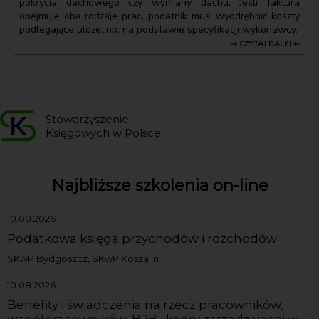
pokrycia dachowego czy wymiany dachu. Jeśli faktura
obejmuje oba rodzaje prac, podatnik musi wyodrębnić koszty
podlegające uldze, np. na podstawie specyfikacji wykonawcy.
⇒ CZYTAJ DALEJ ⇐
Stowarzyszenie
Księgowych w Polsce
Najbliższe szkolenia on-line
10.08.2026
Podatkowa księga przychodów i rozchodów
SKwP Bydgoszcz, SKwP Koszalin
10.08.2026
Benefity i świadczenia na rzecz pracowników,
współpracowników, B2B i kadry zarządzającej w