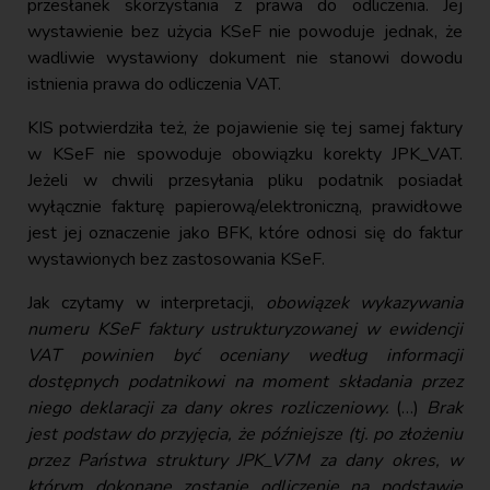
przesłanek skorzystania z prawa do odliczenia. Jej
wystawienie bez użycia KSeF nie powoduje jednak, że
wadliwie wystawiony dokument nie stanowi dowodu
istnienia prawa do odliczenia VAT.
KIS potwierdziła też, że pojawienie się tej samej faktury
w KSeF nie spowoduje obowiązku korekty JPK_VAT.
Jeżeli w chwili przesyłania pliku podatnik posiadał
wyłącznie fakturę papierową/elektroniczną, prawidłowe
jest jej oznaczenie jako BFK, które odnosi się do faktur
wystawionych bez zastosowania KSeF.
Jak czytamy w interpretacji,
obowiązek wykazywania
numeru KSeF faktury ustrukturyzowanej w ewidencji
VAT powinien być oceniany według informacji
dostępnych podatnikowi na moment składania przez
niego deklaracji za dany okres rozliczeniowy.
(…)
Brak
jest podstaw do przyjęcia, że późniejsze (tj. po złożeniu
przez Państwa struktury JPK_V7M za dany okres, w
którym dokonane zostanie odliczenie na podstawie