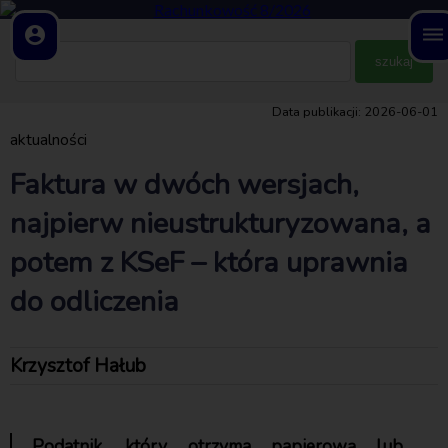
account_circle
dehaze
Data publikacji: 2026-06-01
aktualności
Faktura w dwóch wersjach,
najpierw nieustrukturyzowana, a
potem z KSeF – która uprawnia
do odliczenia
Krzysztof Hałub
Podatnik, który otrzyma papierową lub