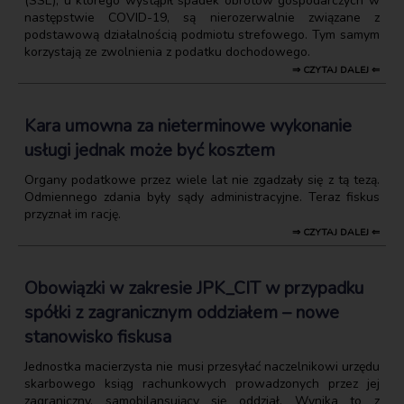
(SSE), u którego wystąpił spadek obrotów gospodarczych w
następstwie COVID-19, są nierozerwalnie związane z
podstawową działalnością podmiotu strefowego. Tym samym
korzystają ze zwolnienia z podatku dochodowego.
⇒ CZYTAJ DALEJ ⇐
Kara umowna za nieterminowe wykonanie
usługi jednak może być kosztem
Organy podatkowe przez wiele lat nie zgadzały się z tą tezą.
Odmiennego zdania były sądy administracyjne. Teraz fiskus
przyznał im rację.
⇒ CZYTAJ DALEJ ⇐
Obowiązki w zakresie JPK_CIT w przypadku
spółki z zagranicznym oddziałem – nowe
stanowisko fiskusa
Jednostka macierzysta nie musi przesyłać naczelnikowi urzędu
skarbowego ksiąg rachunkowych prowadzonych przez jej
zagraniczny, samobilansujący się oddział. Wynika to z