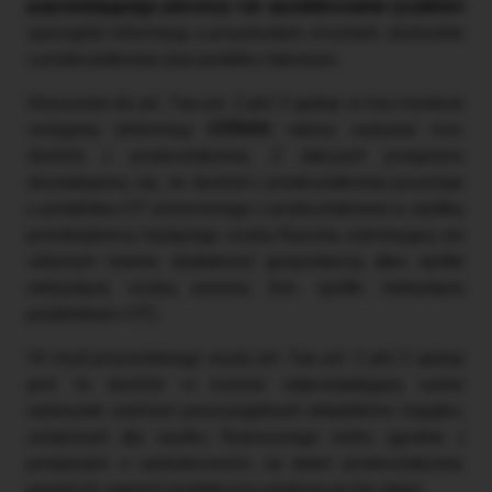
poprzedzającego pierwszy rok opodatkowania ryczałtem
sporządzić informację o przychodach, kosztach, dochodzie
z przekształcenia oraz podatku należnym.
Stosownie do art. 7aa ust. 2 pkt 3 updop w tzw. korekcie
wstępnej (informacji
CIT/KW
) należy wykazać m.in.
dochód z przekształcenia. Z dalszych przepisów
dowiadujemy się, że dochód z przekształcenia powstaje
u podatnika CIT utworzonego z przekształcenia w spółkę
przedsiębiorcy będącego osobą fizyczną wykonującą we
własnym imieniu działalność gospodarczą albo spółki
niebędącej osobą prawną (tzn. spółki niebędącej
podatnikiem CIT).
W myśl przywołanego wyżej art. 7aa ust. 2 pkt 3 updop
jest to dochód w kwocie odpowiadającej sumie
nadwyżek wartości poszczególnych składników majątku,
ustalonych dla wyniku finansowego netto zgodnie z
przepisami o rachunkowości, na dzień przekształcenia,
ponad ich wartość podatkową ustaloną na ten dzień.