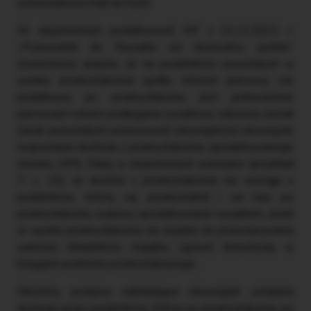
ustawodawca miał na myśli.
W objaśnieniach podatkowych MF z 23.12.2021 r.
„Przewodnik do Ryczałtu od dochodów spółek”
stwierdzono jedynie, że na podatników powstałych w
wyniku przekształcenia spółki, których pierwszy rok
podatkowy po przekształceniu jest jednocześnie
pierwszym rokiem podlegania ryczałtowi, nałożony został
(obok pozostałych ustawowych obowiązków) obowiązek
rozpoznania dochodu z przekształcenia, opodatkowanego
stawką 19%. Dalej w objaśnieniach wskazano (przykład
7, s. 15), że dochód z przekształcenia nie wystąpi u
podatników, którzy się przekształcili i od razu po
przekształceniu wybiorą opodatkowanie ryczałtem, jeżeli
w wyniku przekształcenia nie dojdzie do przeszacowania
wartości składników majątku, ujętych dotychczas w
księgach podmiotu przekształcanego.
Niestety, przepisy nakładające obowiązek ustalania
dochodu przez podatników, którzy po przekształceniu już