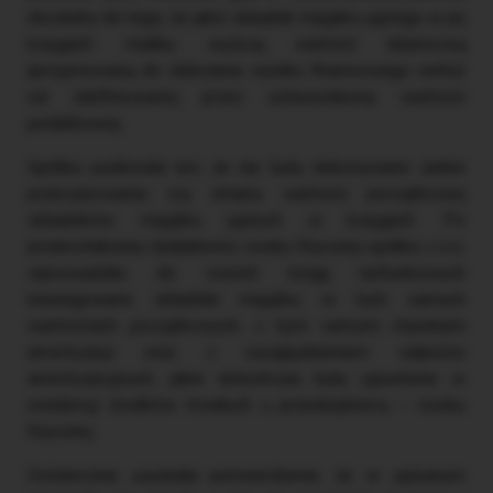
doszłoby do tego, że jakiś składnik majątku ujętego w jej
księgach miałby wyższą wartość bilansową
(przyjmowaną do obliczania wyniku finansowego netto)
od zdefiniowanej przez ustawodawcę wartości
podatkowej.
Spółka podnosiła też, że nie były dokonywane żadne
przeszacowania czy zmiany wartości początkowej
składników majątku ujętych w księgach. Po
przekształceniu działalności osoby fizycznej spółka z o.o.
wprowadziła do swoich ksiąg rachunkowych
leasingowane składniki majątku w tych samych
wartościach początkowych, z tymi samymi stawkami
amortyzacji oraz z uwzględnieniem odpisów
amortyzacyjnych, jakie dotychczas były ujawnione w
ewidencji środków trwałych u przedsiębiorcy – osoby
fizycznej.
Ostatecznie uzyskała potwierdzenie, że w opisanym