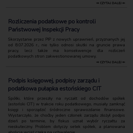
⇒ CZYTAJ DALEJ ⇐
Rozliczenia podatkowe po kontroli
Państwowej Inspekcji Pracy
Skorzystanie przez PIP z nowych uprawnień, przyznanych jej
od 8.07.2026 r., nie tylko odnosi skutki na gruncie prawa
pracy, lecz także ma konsekwencje dla rozliczeń
podatkowych stron zakwestionowanej umowy.
⇒ CZYTAJ DALEJ ⇐
Podpis księgowej, podpisy zarządu i
podatkowa pułapka estońskiego CIT
Spółki, które przeszły na ryczałt od dochodów spółek
(estoński CIT) w trakcie roku podatkowego, musiały zamknąć
księgi i sporządzić śródroczne sprawozdanie finansowe.
Wystarczyło, że choćby jeden członek zarządu złożył podpis
dzień po terminie, by fiskus uznał wybór ryczałtu za
nieskuteczny. Problem dotyczy setek spółek, a planowana
abolicja wciąż czeka na uchwalenie.