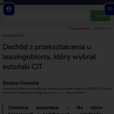
account_circle
dehaze
Data publikacji: 2024-01-02
Estoński CIT
Dochód z przekształcenia u
leasingobiorcy, który wybrał
estoński CIT
Bożena Nowicka
doradca podatkowy, dyrektor ds. doradztwa podatkowego w DORADCA Zespół
Doradców Finansowo-Księgowych sp. z o.o., ekspert SKwP
Odmienna prezentacja – dla celów