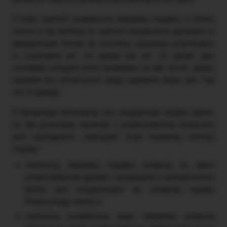
Z kolei wartość podatkowa składnika majątku, o której
mowa w tej definicji, to wartość niezaliczona uprzednio w
jakiejkolwiek formie do kosztów uzyskania przychodów
w rozumieniu art. 15 updop lub art. 22 updof, jaka
zostałaby przyjęta przez podatnika za taki koszt, gdyby
składnik ten został przez niego odpłatnie zbyty (art. 7aa
ust. 6 updop).
Z literalnego brzemienia ww. uregulowań wynika zatem,
że dla powstania dochodu z przekształcenia konieczne
jest wystąpienie „nadwyżki” (czyli dodatniej różnicy)
między:
wartością składnika majątku ustaloną na dzień
przekształcenia zgodnie z przepisami o rachunkowości
(która jest przyjmowana do ustalenia wyniku
finansowego netto) a
wartością podatkową tego składnika ustaloną