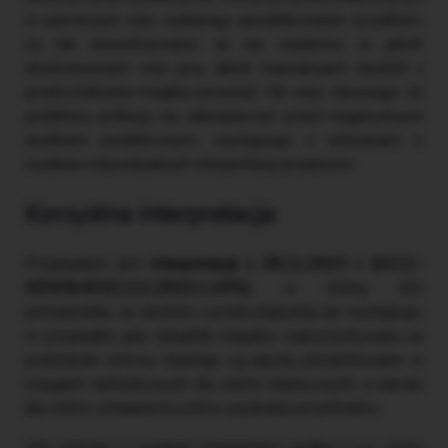
w pierwszym roku wybierają opodatkowanie ryczałtem,
są tak skonstruowane, że nie wiadomo, w jakich
okolicznościach oraz przy jakich transakcjach dochód z
przekształcenia mógłby powstać. Nic więc dziwnego, że
podatnicy próbują się zabezpieczyć przed negatywnymi
skutkami podatkowymi, występując z wnioskami o
wydanie indywidualnych interpretacji przepisów.
Korzystna interpretacja
Przykładem jest
interpretacja z 28.11.2023 r. (0111-
KDWB.4010.111.2023.1.APA)
, w której KIS
potwierdziła, że dochód z przekształcenia nie występuje,
w przypadku gdy składniki majątku wykorzystywane na
podstawie umowy leasingu są inaczej prezentowane w
księgach rachunkowych dla celów bilansowych, a inaczej
dla celów ustalania kosztów uzyskania przychodów.
We wniosku o wydanie interpretacji spółka z o.o., która