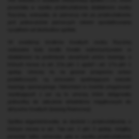
powstała w wyniku przekształcenia działalności osoby
fizycznej, wskazała, że pierwszy rok po przekształceniu
jest jednocześnie pierwszym rokiem opodatkowania
ryczałtem od dochodów spółek.
W ewidencji środków trwałych osoby fizycznej
wykazane były środki trwałe wykorzystywane w
działalności na podstawie zawartych umów leasingu, o
których mowa w art. 23a pkt 1 updof i art. 17a pkt 1
updop. Umowy te, na gruncie przepisów ustaw
podatkowych, są umowami spełniającymi warunki
leasingu operacyjnego. Natomiast w świetle uregulowań
wynikających z uor są to umowy, które obligowały
jednostkę do zaliczenia składników majątkowych do
aktywów trwałych (leasing finansowy).
Spółka argumentowała, że dochód z przekształcenia, o
którym mowa w art. 7aa ust. 2 pkt 3 updop, mógłby
powstać tylko wówczas, gdy w wyniku przekształcenia