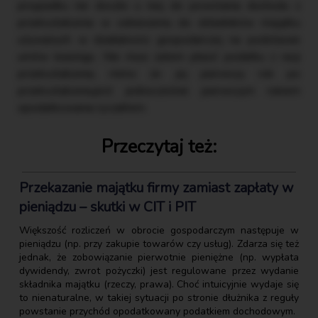
przypadku nie doszło u niej do powstania dochodu z
przekształcenia w odniesieniu do składników majątku
używanych w działalności gospodarczej na podstawie
umów leasingu. Nie musi zatem płacić podatku z racji
przekształcenia, mimo że jej pierwszy rok po
przekształceniujest jednocześnie pierwszym rokiem
opodatkowania ryczałtem.
Przeczytaj też:
Przekazanie majątku firmy zamiast zapłaty w
pieniądzu – skutki w CIT i PIT
Większość rozliczeń w obrocie gospodarczym następuje w
pieniądzu (np. przy zakupie towarów czy usług). Zdarza się też
jednak, że zobowiązanie pierwotnie pieniężne (np. wypłata
dywidendy, zwrot pożyczki) jest regulowane przez wydanie
składnika majątku (rzeczy, prawa). Choć intuicyjnie wydaje się
to nienaturalne, w takiej sytuacji po stronie dłużnika z reguły
powstanie przychód opodatkowany podatkiem dochodowym.