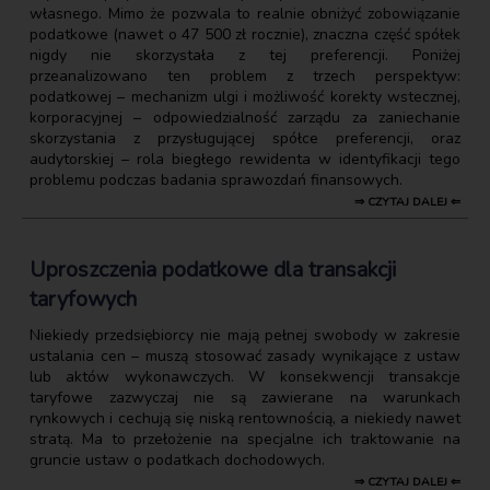
własnego. Mimo że pozwala to realnie obniżyć zobowiązanie
podatkowe (nawet o 47 500 zł rocznie), znaczna część spółek
nigdy nie skorzystała z tej preferencji. Poniżej
przeanalizowano ten problem z trzech perspektyw:
podatkowej – mechanizm ulgi i możliwość korekty wstecznej,
korporacyjnej – odpowiedzialność zarządu za zaniechanie
skorzystania z przysługującej spółce preferencji, oraz
audytorskiej – rola biegłego rewidenta w identyfikacji tego
problemu podczas badania sprawozdań finansowych.
⇒ CZYTAJ DALEJ ⇐
Uproszczenia podatkowe dla transakcji
taryfowych
Niekiedy przedsiębiorcy nie mają pełnej swobody w zakresie
ustalania cen – muszą stosować zasady wynikające z ustaw
lub aktów wykonawczych. W konsekwencji transakcje
taryfowe zazwyczaj nie są zawierane na warunkach
rynkowych i cechują się niską rentownością, a niekiedy nawet
stratą. Ma to przełożenie na specjalne ich traktowanie na
gruncie ustaw o podatkach dochodowych.
⇒ CZYTAJ DALEJ ⇐