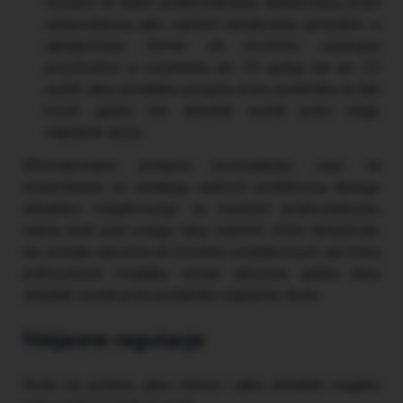
również na dzień przekształcenia, definiowaną przez
ustawodawcę jako wartość niezaliczona uprzednio w
jakiejkolwiek formie do kosztów uzyskania
przychodów w rozumieniu art. 15 updop lub art. 22
updof, jaka zostałaby przyjęta przez podatnika za taki
koszt, gdyby ten składnik został przez niego
odpłatnie zbyty.
Sformułowanie przepisu pozwalałoby więc na
stwierdzenie, że ustalając wartość podatkową danego
składnika majątkowego na moment przekształcenia,
należy brać pod uwagę taką wartość, która dotychczas
nie została zaliczona do kosztów podatkowych, ale która
jednocześnie mogłaby zostać zaliczona, gdyby dany
składnik został przez podatnika odpłatnie zbyty.
Niejasne regulacje
Rodzi się pytanie, jakie różnice i jakie składniki majątku