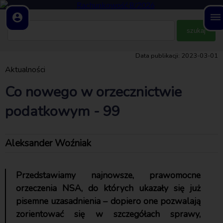
account_circle
dehaze
Data publikacji: 2023-03-01
Aktualności
Co nowego w orzecznictwie
podatkowym - 99
Aleksander Woźniak
Przedstawiamy najnowsze, prawomocne
orzeczenia NSA, do których ukazały się już
pisemne uzasadnienia – dopiero one pozwalają
zorientować się w szczegółach sprawy,