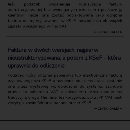
Jeśli podatnik wygeneruje wizualizację faktury
ustrukturyzowanej bez wymaganych oznaczeń i przekaże ją
klientowi, może ona zostać potraktowana jako odrębna
faktura od tej wystawionej w KSeF, powodująca obowiązek
zapłaty wykazanego w niej VAT.
⇒ CZYTAJ DALEJ ⇐
Faktura w dwóch wersjach, najpierw
nieustrukturyzowana, a potem z KSeF – która
uprawnia do odliczenia
Podatnik, który otrzyma papierową lub elektroniczną fakturę
wystawioną poza KSeF, a następnie po jakimś czasie zostanie
ona przez wystawcę wprowadzona do systemu, zachowa
prawo do odliczenia VAT z dokumentu przekazanego mu
tradycyjną drogą. Nie musi też korygować pliku JPK_VAT, jeśli
złożył go, zanim fakturze nadano numer KSeF.
⇒ CZYTAJ DALEJ ⇐