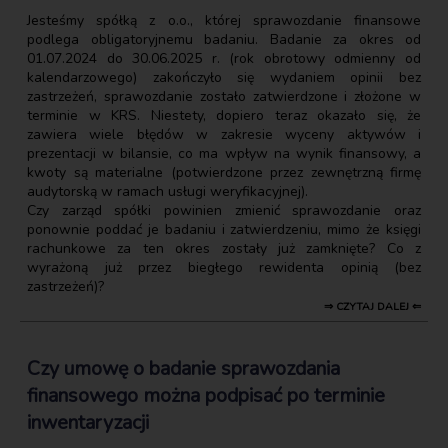
Jesteśmy spółką z o.o., której sprawozdanie finansowe
podlega obligatoryjnemu badaniu. Badanie za okres od
01.07.2024 do 30.06.2025 r. (rok obrotowy odmienny od
kalendarzowego) zakończyło się wydaniem opinii bez
zastrzeżeń, sprawozdanie zostało zatwierdzone i złożone w
terminie w KRS. Niestety, dopiero teraz okazało się, że
zawiera wiele błędów w zakresie wyceny aktywów i
prezentacji w bilansie, co ma wpływ na wynik finansowy, a
kwoty są materialne (potwierdzone przez zewnętrzną firmę
audytorską w ramach usługi weryfikacyjnej).
Czy zarząd spółki powinien zmienić sprawozdanie oraz
ponownie poddać je badaniu i zatwierdzeniu, mimo że księgi
rachunkowe za ten okres zostały już zamknięte? Co z
wyrażoną już przez biegłego rewidenta opinią (bez
zastrzeżeń)?
⇒ CZYTAJ DALEJ ⇐
Czy umowę o badanie sprawozdania
finansowego można podpisać po terminie
inwentaryzacji