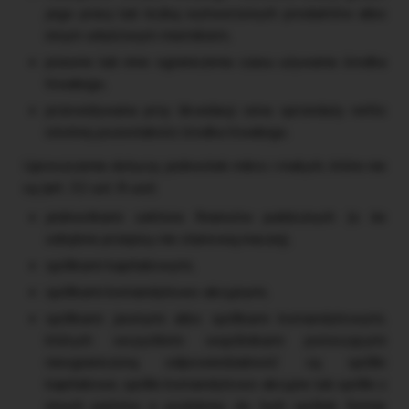
jego pracy lub liczbą wytworzonych produktów albo
innym właściwym miernikiem,
prawne lub inne ograniczenia czasu używania środka
trwałego,
przewidywana przy likwidacji cena sprzedaży netto
istotnej pozostałości środka trwałego.
Uproszczenie dotyczy jednostek mikro i małych, które nie
są (art. 32 ust. 8 uor):
jednostkami sektora finansów publicznych (o ile
odrębne przepisy nie stanowią inaczej),
spółkami kapitałowymi,
spółkami komandytowo-akcyjnymi,
spółkami jawnymi albo spółkami komandytowymi,
których wszystkimi wspólnikami ponoszącymi
nieograniczoną odpowiedzialność są spółki
kapitałowe, spółki komandytowo-akcyjne lub spółki z
innych państw o podobnej do tych spółek formie