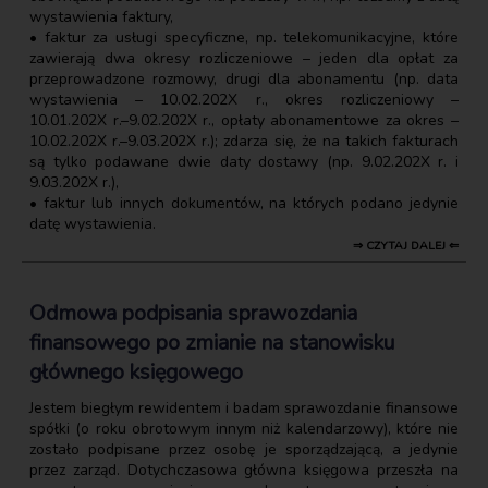
wystawienia faktury,
• faktur za usługi specyficzne, np. telekomunikacyjne, które
zawierają dwa okresy rozliczeniowe – jeden dla opłat za
przeprowadzone rozmowy, drugi dla abonamentu (np. data
wystawienia – 10.02.202X r., okres rozliczeniowy –
10.01.202X r.–9.02.202X r., opłaty abonamentowe za okres –
10.02.202X r.–9.03.202X r.); zdarza się, że na takich fakturach
są tylko podawane dwie daty dostawy (np. 9.02.202X r. i
9.03.202X r.),
• faktur lub innych dokumentów, na których podano jedynie
datę wystawienia.
⇒ CZYTAJ DALEJ ⇐
Odmowa podpisania sprawozdania
finansowego po zmianie na stanowisku
głównego księgowego
Jestem biegłym rewidentem i badam sprawozdanie finansowe
spółki (o roku obrotowym innym niż kalendarzowy), które nie
zostało podpisane przez osobę je sporządzającą, a jedynie
przez zarząd. Dotychczasowa główna księgowa przeszła na