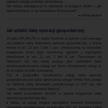
zapłacić zaległy podatek dochodowy.
Jak należy zaksięgować to zdarzenie w księgach 2026 r. i jak
zaprezentować w sprawozdaniu finansowym?
⇒ CZYTAJ DALEJ ⇐
Jak ustalić datę operacji gospodarczej
W pliku JPK_KR_PD w węźle Dziennik w jednym z pól wymaga
się podania daty dokonania operacji gospodarczej, o której
mowa w art. 23 ust. 2 pkt 1 uor, umieszczonej na dowodzie
księgowym przez jego wystawcę, zgodnie z wymogiem
określonym w art. 21 ust. 1 pkt 4 uor. Tymczasem na
fakturach nie ma takiej pozycji, jest natomiast data
dostawy/zakończenia usługi lub okres świadczenia usługi (o
ile w ogóle zostały wskazane).
Czy w przypadku świadczenia usług datą operacji
gospodarczej jest data zakończenia usługi? Wiele firm podaje
na fakturze datę obowiązku podatkowego w VAT (np. dla
najmu – datę wystawienia faktury).
Jak zatem prawidłowo określić w zapisie księgowym datę
operacji gospodarczej dla:
• faktur za usługi mające szczególny moment powstania
obowiązku podatkowego na potrzeby VAT, np. tożsamy z datą