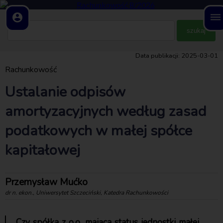
account_circle
dehaze
Data publikacji: 2025-03-01
Rachunkowość
Ustalanie odpisów
amortyzacyjnych według zasad
podatkowych w małej spółce
kapitałowej
Przemysław Mućko
dr n. ekon., Uniwersytet Szczeciński, Katedra Rachunkowości
Czy spółka z o.o. mająca status jednostki małej,