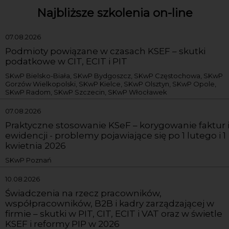
Najbliższe szkolenia on-line
07.08.2026
Podmioty powiązane w czasach KSEF – skutki
podatkowe w CIT, ECIT i PIT
SKwP Bielsko-Biała, SKwP Bydgoszcz, SKwP Częstochowa, SKwP
Gorzów Wielkopolski, SKwP Kielce, SKwP Olsztyn, SKwP Opole,
SKwP Radom, SKwP Szczecin, SKwP Włocławek
07.08.2026
Praktyczne stosowanie KSeF – korygowanie faktur 
ewidencji - problemy pojawiające się po 1 lutego i 1
kwietnia 2026
SKwP Poznań
10.08.2026
Świadczenia na rzecz pracowników,
współpracowników, B2B i kadry zarządzającej w
firmie – skutki w PIT, CIT, ECIT i VAT oraz w świetle
KSEF i reformy PIP w 2026