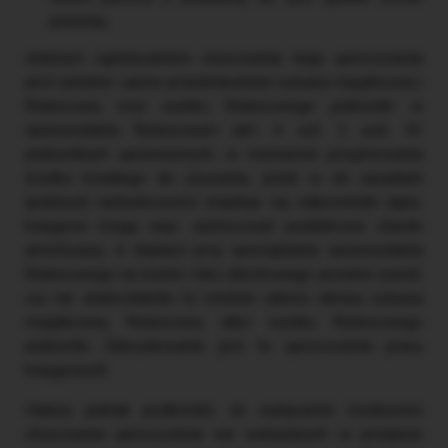
prawnej.
Jedynym ograniczaniem stosowania tego uproszczenia
jest rzetelne i jasne przedstawienie sytuacji majątkowej i
finansowej oraz wyniku finansowego jednostki w
sprawozdaniu finansowym (art. 4 ust. 1 uor). W
jednostkach uprawnionych, w momencie przyjmowania
środka trwałego do używania, jeżeli w ich zasadach
(polityce) rachunkowości znajduje się odpowiedni zapis,
księgowi mogą więc zastosować podatkowe stawki
amortyzacji. A dopiero przy sporządzaniu sprawozdania
finansowego na koniec roku obrotowego powinni ocenić,
czy nie zniekształciło to istotnie całości obrazu sytuacji
majątkowej, finansowej albo wyniku finansowego
jednostki. Zdecydowanie jest to uproszczenie pracy
księgowych.
Należy jednak podkreślić, że wyłączenie możliwości
stosowania uproszczenia we wskazanych w przepisie