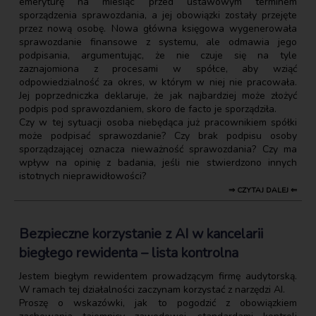
emeryturę na miesiąc przed ustawowym terminem
sporządzenia sprawozdania, a jej obowiązki zostały przejęte
przez nową osobę. Nowa główna księgowa wygenerowała
sprawozdanie finansowe z systemu, ale odmawia jego
podpisania, argumentując, że nie czuje się na tyle
zaznajomiona z procesami w spółce, aby wziąć
odpowiedzialność za okres, w którym w niej nie pracowała.
Jej poprzedniczka deklaruje, że jak najbardziej może złożyć
podpis pod sprawozdaniem, skoro de facto je sporządziła.
Czy w tej sytuacji osoba niebędąca już pracownikiem spółki
może podpisać sprawozdanie? Czy brak podpisu osoby
sporządzającej oznacza nieważność sprawozdania? Czy ma
wpływ na opinię z badania, jeśli nie stwierdzono innych
istotnych nieprawidłowości?
⇒ CZYTAJ DALEJ ⇐
Bezpieczne korzystanie z AI w kancelarii
biegłego rewidenta – lista kontrolna
Jestem biegłym rewidentem prowadzącym firmę audytorską.
W ramach tej działalności zaczynam korzystać z narzędzi AI.
Proszę o wskazówki, jak to pogodzić z obowiązkiem