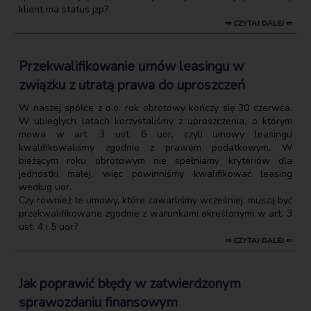
klient ma status jzp?
⇒ CZYTAJ DALEJ ⇐
Przekwalifikowanie umów leasingu w
związku z utratą prawa do uproszczeń
W naszej spółce z o.o. rok obrotowy kończy się 30 czerwca.
W ubiegłych latach korzystaliśmy z uproszczenia, o którym
mowa w art. 3 ust. 6 uor, czyli umowy leasingu
kwalifikowaliśmy zgodnie z prawem podatkowym. W
bieżącym roku obrotowym nie spełniamy kryteriów dla
jednostki małej, więc powinniśmy kwalifikować leasing
według uor.
Czy również te umowy, które zawarliśmy wcześniej, muszą być
przekwalifikowane zgodnie z warunkami określonymi w art. 3
ust. 4 i 5 uor?
⇒ CZYTAJ DALEJ ⇐
Jak poprawić błędy w zatwierdzonym
sprawozdaniu finansowym