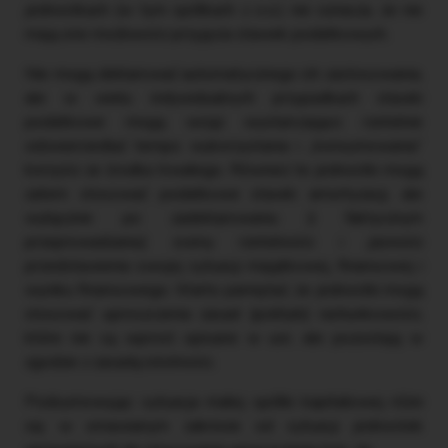
jednostkach (w tym spółkach z o.o.) nie oznacza, że nie
mają one możliwości przyjęcia stawek podatkowych.
Nie mogą deklarować automatycznego ich zastosowania,
ale w wielu indywidualnych przypadkach stawki
podatkowe mogą wciąż wystarczająco rzetelnie
odzwierciedlać tempo wykorzystania i „konsumowania”
korzyści ze środka trwałego. Również te jednostki mogą
zatem stosować podatkowe stawki amortyzacji, ale
wyłącznie po zadeklarowaniu (i faktycznym
przeprowadzaniu) oceny rzetelności i jasności
przedstawienia swojej sytuacji majątkowej, finansowej i
wyniku finansowego. Warto pamiętać, że jednostki mogą
stosować uproszczenia zasad (polityki) rachunkowości,
które nie są wprost opisane w uor, ale pozostają w
zgodzie z zasadą istotności.
Podsumowując: sytuacja małej spółki kapitałowej różni
się w omawianym zakresie od sytuacji jednostek