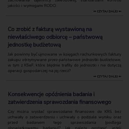
zachowania tajemnicy zawodowej, standardami kontroli
jakości i wymogami RODO.
⇒ CZYTAJ DALEJ ⇐
Co zrobić z fakturą wystawioną na
niewłaściwego odbiorcę – państwową
jednostkę budżetową
Jak powinny być ujmowane w księgach rachunkowych faktury
zakupu otrzymywane przez państwowe jednostki budżetowe,
w tym z KSeF, które błędnie trafiły do jednostki i nie dotyczą
operacji gospodarczej na jej rzecz?
⇒ CZYTAJ DALEJ ⇐
Konsekwencje opóźnienia badania i
zatwierdzenia sprawozdania finansowego
Czy można wysłać sprawozdanie finansowe do KRS bez
uchwały o zatwierdzeniu i uchwały o podziale wyniku oraz
przed badaniem tego sprawozdania (podlega
obowiązkowemu badaniu)? Jak należy postąpić, jeżeli