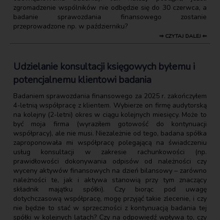
zgromadzenie wspólników nie odbędzie się do 30 czerwca, a
badanie sprawozdania finansowego zostanie
przeprowadzone np. w październiku?
⇒ CZYTAJ DALEJ ⇐
Udzielanie konsultacji księgowych byłemu i
potencjalnemu klientowi badania
Badaniem sprawozdania finansowego za 2025 r. zakończyłem
4-letnią współpracę z klientem. Wybierze on firmę audytorską
na kolejny (2-letni) okres w ciągu kolejnych miesięcy. Może to
być moja firma (wyraziłem gotowość do kontynuacji
współpracy), ale nie musi. Niezależnie od tego, badana spółka
zaproponowała mi współpracę polegającą na świadczeniu
usług konsultacji w zakresie rachunkowości (np.
prawidłowości dokonywania odpisów od należności czy
wyceny aktywów finansowych na dzień bilansowy – zarówno
należności te, jak i aktywa stanowią przy tym znaczący
składnik majątku spółki). Czy biorąc pod uwagę
dotychczasową współpracę, mogę przyjąć takie zlecenie, i czy
nie będzie to stać w sprzeczności z kontynuacją badania tej
spółki w kolejnych latach? Czy na odpowiedź wpływa to, czy