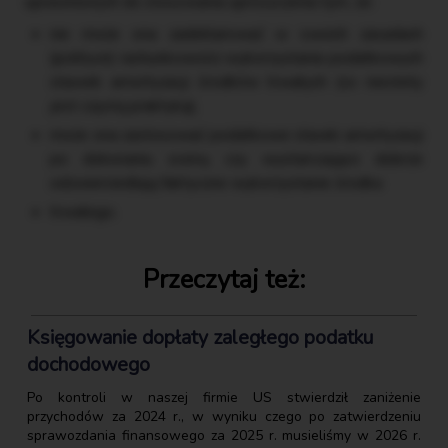
uprawnionych do stosowania uproszczenia tym, że:
nie może ona zadeklarować w swoich zasadach
(polityce) rachunkowości wykorzystania podatkowych
stawek amortyzacji środków trwałych (co niestety
jest częstą praktyką),
może ona zastosować podatkowe stawki amortyzacji
po dokonaniu oceny, czy wystarczająco dobrze
odzwierciedlają faktyczne wykorzystanie środka
trwałego.
Przeczytaj też:
Księgowanie dopłaty zaległego podatku
dochodowego
Po kontroli w naszej firmie US stwierdził zaniżenie
przychodów za 2024 r., w wyniku czego po zatwierdzeniu
sprawozdania finansowego za 2025 r. musieliśmy w 2026 r.