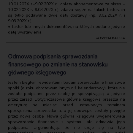
10.01.202X r.–9.02.202X r., opłaty abonamentowe za okres –
10.02.202X r.–9.03.202X r.); zdarza się, że na takich fakturach
są tylko podawane dwie daty dostawy (np. 9.02.202X r. i
9.03.202X r.),
• faktur lub innych dokumentów, na których podano jedynie
datę wystawienia.
⇒ CZYTAJ DALEJ ⇐
Odmowa podpisania sprawozdania
finansowego po zmianie na stanowisku
głównego księgowego
Jestem biegłym rewidentem i badam sprawozdanie finansowe
spółki (o roku obrotowym innym niż kalendarzowy), które nie
zostało podpisane przez osobę je sporządzającą, a jedynie
przez zarząd. Dotychczasowa główna księgowa przeszła na
emeryturę na miesiąc przed ustawowym terminem
sporządzenia sprawozdania, a jej obowiązki zostały przejęte
przez nową osobę. Nowa główna księgowa wygenerowała
sprawozdanie finansowe z systemu, ale odmawia jego
podpisania, argumentując, że nie czuje się na tyle