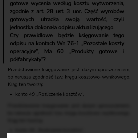
gotowe wycenia według kosztu wytworzenia,
zgodnie z art. 28 ust. 3 uor. Część wyrobów
gotowych utraciła swoją wartość, czyli
jednostka dokonała odpisu aktualizującego.
Czy prawidłowe będzie księgowanie tego
odpisu na kontach Wn 76-1 „Pozostałe koszty
operacyjne”, Ma 60 „Produkty gotowe i
półfabrykaty”?
Przedstawione księgowanie jest dużym uproszczeniem,
bo narusza zgodność tzw. kręgu kosztowo-wynikowego.
Krąg ten tworzą:
konto 49 „Rozliczenie kosztów”,
Przedstawione księgowanie jest dużym uproszczeniem,
bo narusza zgodność tzw. kręgu kosztowo-wynikowego.
Krąg ten tworzą:
konto 49 „Rozliczenie kosztów”,