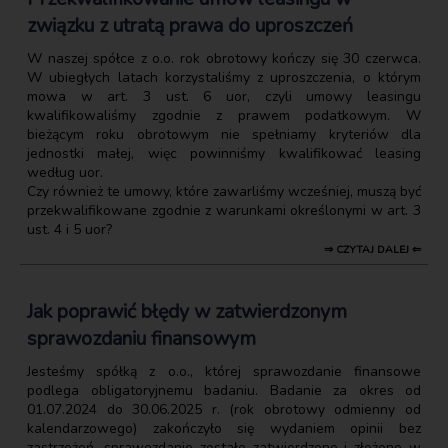
związku z utratą prawa do uproszczeń
W naszej spółce z o.o. rok obrotowy kończy się 30 czerwca.
W ubiegłych latach korzystaliśmy z uproszczenia, o którym
mowa w art. 3 ust. 6 uor, czyli umowy leasingu
kwalifikowaliśmy zgodnie z prawem podatkowym. W
bieżącym roku obrotowym nie spełniamy kryteriów dla
jednostki małej, więc powinniśmy kwalifikować leasing
według uor.
Czy również te umowy, które zawarliśmy wcześniej, muszą być
przekwalifikowane zgodnie z warunkami określonymi w art. 3
ust. 4 i 5 uor?
⇒ CZYTAJ DALEJ ⇐
Jak poprawić błędy w zatwierdzonym
sprawozdaniu finansowym
Jesteśmy spółką z o.o., której sprawozdanie finansowe
podlega obligatoryjnemu badaniu. Badanie za okres od
01.07.2024 do 30.06.2025 r. (rok obrotowy odmienny od
kalendarzowego) zakończyło się wydaniem opinii bez
zastrzeżeń, sprawozdanie zostało zatwierdzone i złożone w