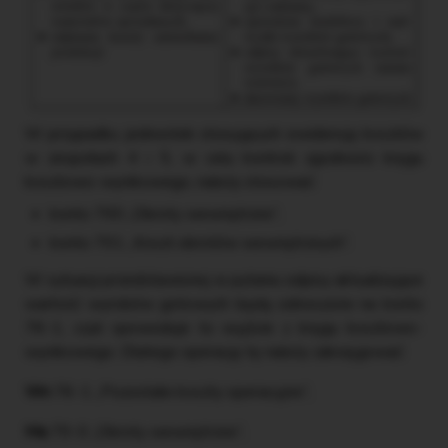
W przypadku jednostek stosujących ewidencję kosztów
w zespołach 4 i 5, w celu kontroli zgodności kręgu
kosztowo-wynikowego, należy stosować:
konto 790 „Obroty wewnętrzne”,
konto 791 „Koszt obrotów wewnętrznych”.
W sytuacji przedstawionej w pytaniu odpisy aktualizujące
wartość wyrobów gotowych będą odnoszone na konto
76-1, czyli spowoduje to wyjście z kręgu kosztowo-
wynikowego. Dlatego operację tę należy zaksięgować:
Wn
76-1 „Pozostałe koszty operacyjne”,
Ma
79-0 „Obroty wewnętrzne”,