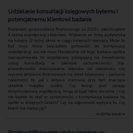
Udzielanie konsultacji księgowych byłemu i
potencjalnemu klientowi badania
Badaniem sprawozdania finansowego za 2025 r. zakończyłem
4-letnią współpracę z klientem. Wybierze on firmę audytorską
na kolejny (2-letni) okres w ciągu kolejnych miesięcy. Może to
być moja firma (wyraziłem gotowość do kontynuacji
współpracy), ale nie musi. Niezależnie od tego, badana spółka
zaproponowała mi współpracę polegającą na świadczeniu
usług konsultacji w zakresie rachunkowości (np.
prawidłowości dokonywania odpisów od należności czy
wyceny aktywów finansowych na dzień bilansowy – zarówno
należności te, jak i aktywa stanowią przy tym znaczący
składnik majątku spółki). Czy biorąc pod uwagę
dotychczasową współpracę, mogę przyjąć takie zlecenie, i czy
nie będzie to stać w sprzeczności z kontynuacją badania tej
spółki w kolejnych latach? Czy na odpowiedź wpływa to, czy
klient ma status jzp?
⇒ CZYTAJ DALEJ ⇐
Przekwalifikowanie umów leasingu w