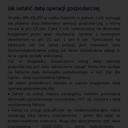
Jak ustalić datę operacji gospodarczej
W pliku JPK_KR_PD w węźle Dziennik w jednym z pól wymaga
się podania daty dokonania operacji gospodarczej, o której
mowa w art. 23 ust. 2 pkt 1 uor, umieszczonej na dowodzie
księgowym przez jego wystawcę, zgodnie z wymogiem
określonym w art. 21 ust. 1 pkt 4 uor. Tymczasem na
fakturach nie ma takiej pozycji, jest natomiast data
dostawy/zakończenia usługi lub okres świadczenia usługi (o
ile w ogóle zostały wskazane).
Czy w przypadku świadczenia usług datą operacji
gospodarczej jest data zakończenia usługi? Wiele firm podaje
na fakturze datę obowiązku podatkowego w VAT (np. dla
najmu – datę wystawienia faktury).
Jak zatem prawidłowo określić w zapisie księgowym datę
operacji gospodarczej dla:
• faktur za usługi mające szczególny moment powstania
obowiązku podatkowego na potrzeby VAT, np. tożsamy z datą
wystawienia faktury,
• faktur za usługi specyficzne, np. telekomunikacyjne, które
zawierają dwa okresy rozliczeniowe – jeden dla opłat za
przeprowadzone rozmowy, drugi dla abonamentu (np. data
wystawienia – 10.02.202X r., okres rozliczeniowy –