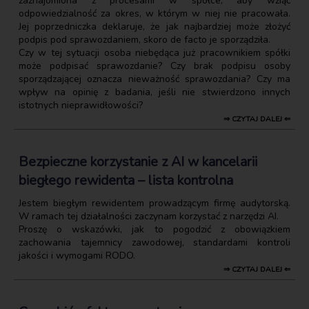
zaznajomiona z procesami w spółce, aby wziąć
odpowiedzialność za okres, w którym w niej nie pracowała.
Jej poprzedniczka deklaruje, że jak najbardziej może złożyć
podpis pod sprawozdaniem, skoro de facto je sporządziła.
Czy w tej sytuacji osoba niebędąca już pracownikiem spółki
może podpisać sprawozdanie? Czy brak podpisu osoby
sporządzającej oznacza nieważność sprawozdania? Czy ma
wpływ na opinię z badania, jeśli nie stwierdzono innych
istotnych nieprawidłowości?
⇒ CZYTAJ DALEJ ⇐
Bezpieczne korzystanie z AI w kancelarii
biegłego rewidenta – lista kontrolna
Jestem biegłym rewidentem prowadzącym firmę audytorską.
W ramach tej działalności zaczynam korzystać z narzędzi AI.
Proszę o wskazówki, jak to pogodzić z obowiązkiem
zachowania tajemnicy zawodowej, standardami kontroli
jakości i wymogami RODO.
⇒ CZYTAJ DALEJ ⇐