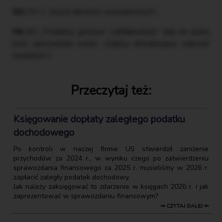
Wn
79-1 „Koszt obrotów wewnętrznych”,
Ma
60 „Produkty gotowe i półfabrykaty” (lub do planu
kont wprowadzić konto „Odpisy aktualizujące wartość
wyrobów”).
Przeczytaj też:
Księgowanie dopłaty zaległego podatku
dochodowego
Po kontroli w naszej firmie US stwierdził zaniżenie
przychodów za 2024 r., w wyniku czego po zatwierdzeniu
sprawozdania finansowego za 2025 r. musieliśmy w 2026 r.
zapłacić zaległy podatek dochodowy.
Jak należy zaksięgować to zdarzenie w księgach 2026 r. i jak
zaprezentować w sprawozdaniu finansowym?
⇒ CZYTAJ DALEJ ⇐