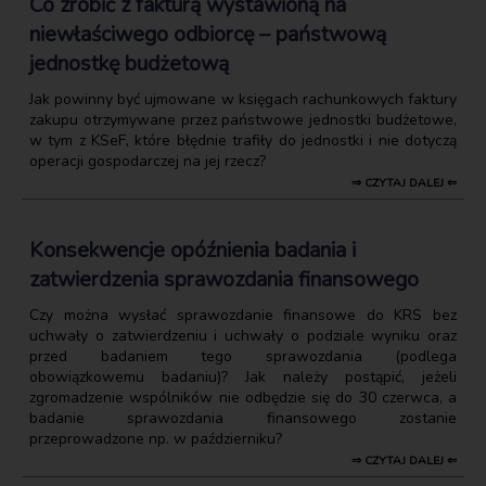
Co zrobić z fakturą wystawioną na
niewłaściwego odbiorcę – państwową
jednostkę budżetową
Jak powinny być ujmowane w księgach rachunkowych faktury
zakupu otrzymywane przez państwowe jednostki budżetowe,
w tym z KSeF, które błędnie trafiły do jednostki i nie dotyczą
operacji gospodarczej na jej rzecz?
⇒ CZYTAJ DALEJ ⇐
Konsekwencje opóźnienia badania i
zatwierdzenia sprawozdania finansowego
Czy można wysłać sprawozdanie finansowe do KRS bez
uchwały o zatwierdzeniu i uchwały o podziale wyniku oraz
przed badaniem tego sprawozdania (podlega
obowiązkowemu badaniu)? Jak należy postąpić, jeżeli
zgromadzenie wspólników nie odbędzie się do 30 czerwca, a
badanie sprawozdania finansowego zostanie
przeprowadzone np. w październiku?
⇒ CZYTAJ DALEJ ⇐