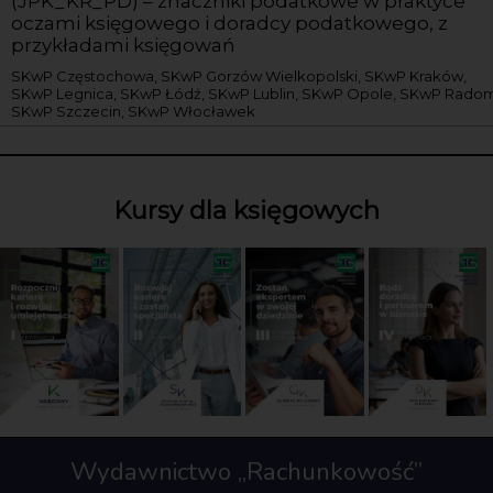
(JPK_KR_PD) – znaczniki podatkowe w praktyce
oczami księgowego i doradcy podatkowego, z
przykładami księgowań
SKwP Częstochowa, SKwP Gorzów Wielkopolski, SKwP Kraków,
SKwP Legnica, SKwP Łódź, SKwP Lublin, SKwP Opole, SKwP Radom
SKwP Szczecin, SKwP Włocławek
Kursy dla księgowych
Wydawnictwo „Rachunkowość”