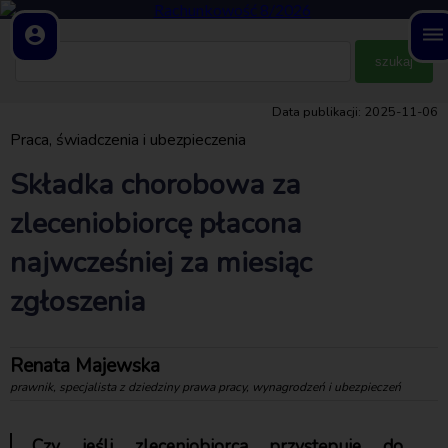
account_circle
dehaze
Data publikacji: 2025-11-06
Praca, świadczenia i ubezpieczenia
Składka chorobowa za
zleceniobiorcę płacona
najwcześniej za miesiąc
zgłoszenia
Renata Majewska
prawnik, specjalista z dziedziny prawa pracy, wynagrodzeń i ubezpieczeń
Czy jeśli zleceniobiorca przystępuje do