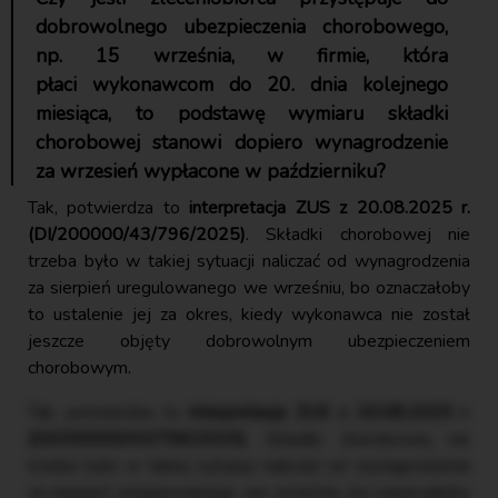
dobrowolnego ubezpieczenia chorobowego,
np. 15 września, w firmie, która
płaci wykonawcom do 20. dnia kolejnego
miesiąca, to podstawę wymiaru składki
chorobowej stanowi dopiero wynagrodzenie
za wrzesień wypłacone w październiku?
Tak, potwierdza to
interpretacja ZUS z 20.08.2025 r.
(DI/200000/43/796/2025)
. Składki chorobowej nie
trzeba było w takiej sytuacji naliczać od wynagrodzenia
za sierpień uregulowanego we wrześniu, bo oznaczałoby
to ustalenie jej za okres, kiedy wykonawca nie został
jeszcze objęty dobrowolnym ubezpieczeniem
chorobowym.
Tak, potwierdza to
interpretacja ZUS z 20.08.2025 r.
(DI/200000/43/796/2025)
. Składki chorobowej nie
trzeba było w takiej sytuacji naliczać od wynagrodzenia
za sierpień uregulowanego we wrześniu, bo oznaczałoby