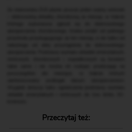
Ze stanowiska ZUS płynie jeszcze jeden ważny wniosek
– dobrowolną składkę chorobową za miesiąc, w trakcie
którego wykonawca zgłosił się do dobrowolnego
ubezpieczenia chorobowego, trzeba ustalić od pełnego
przychodu przysługującego za ten miesiąc, a nie tylko od
należnego od daty przystąpienia do dobrowolnego
ubezpieczenia. Podstawy wymiaru składek emerytalnych,
rentowych, chorobowych i wypadkowych są bowiem
takie same i nie można ich rozbijać, przeliczając na
poszczególne dni miesiąca, w trakcie których
zainteresowany podlegał danym ubezpieczeniom.
Wyjątek dotyczy tylko ograniczenia podstawy wymiaru
składek emerytalnych i rentowych do tzw. limitu 30-
krotności.
Przeczytaj też: