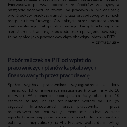
tymczasowo pokrywa operator ze środków własnych, a
następnie dochodzi ich zwrotu od pracownika. Nie obciążają
one środków przekazywanych przez pracodawcę w ramach
programu benefitowego. Czy pokrycie przez operatora kosztu
niedozwolonego zakupu dokonanego kartą lunchową albo
nierozliczenie transakcji z powodu braku paragonu powoduje,
że na spółce jako pracodawcy ciążą obowiązki płatnika PIT?
⇒ CZYTAJ DALEJ ⇐
Pobór zaliczek na PIT od wpłat do
pracowniczych planów kapitałowych
finansowanych przez pracodawcę
Spółka wypłaca pracownikom wynagrodzenia za dany
miesiąc do 10. dnia miesiąca następnego (np. za maj – do 10
czerwca). W momencie sporządzania listy płac (np. 10
czerwca za maj) nalicza też należne wpłaty do PPK (w
częściach finansowanych przez pracownika i przez
pracodawcę). W tym samym momencie dolicza wartość
wpłaty finansowej przez siebie do przychodu pracownika i
pobiera od niej zaliczkę na PIT. Przelew wpłat do instytucji