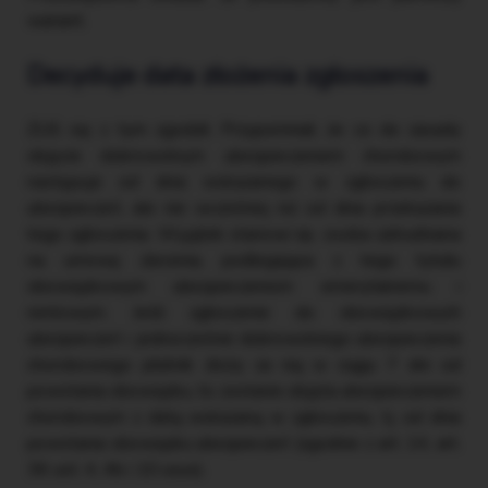
wariant.
Decyduje data złożenia zgłoszenia
ZUS się z tym zgodził. Przypomniał, że co do zasady
objęcie dobrowolnym ubezpieczeniem chorobowym
następuje od dnia wskazanego w zgłoszeniu do
ubezpieczeń, ale nie wcześniej niż od dnia przekazania
tego zgłoszenia. Wyjątek stanowi np. osoba zatrudniana
na umowę zlecenia, podlegająca z tego tytułu
obowiązkowym ubezpieczeniom emerytalnemu i
rentowym. Jeśli zgłoszenie do obowiązkowych
ubezpieczeń i jednocześnie dobrowolnego ubezpieczenia
chorobowego płatnik złoży za nią w ciągu 7 dni od
powstania obowiązku, to zostanie objęta ubezpieczeniem
chorobowym z datą wskazaną w zgłoszeniu, tj. od dnia
powstania obowiązku ubezpieczeń (zgodnie z art. 14, art.
36 ust. 4, 4b i 10 usus).