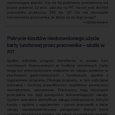
wychowująca dziecko. Czy na tej podstawie pracodawca ma
prawo pobierać 12-proc. zaliczkę na PIT, nawet jeśli dochód
pracownika przekroczy 240 tys. zł? Czy ma obowiązek
informowania pracownika, że zbliża się do tego progu?
⇒ CZYTAJ DALEJ ⇐
Pokrycie kosztów niedozwolonego użycia
karty lunchowej przez pracownika – skutki w
PIT
Spółka wdrożyła program benefitowy w postaci kart
lunchowych finansowanych ze środków obrotowych. Karty
mogą być wykorzystywane wyłącznie do zakupu posiłków w
placówkach gastronomicznych i handlowych, zgodnie z
regulaminem programu. Obsługę programu, w tym rozliczanie
transakcji i kontrolę prawidłowości wydatków, powierzono
zewnętrznemu operatorowi. Pracownicy mają obowiązek
przesyłania mu zdjęć paragonów dokumentujących zakupy.
System operatora identyfikuje zakupy niedozwolone, których
koszty – zgodnie z regulaminem – ponosi pracownik, a także
zakupy nieudokumentowane paragonami, których koszt
również obciąża pracownika. W takich przypadkach wydatki