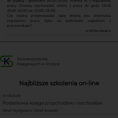
do piątku) i godzinach (8.00–16.00). Wynika to z regulaminu
pracy. Chcemy wprowadzić wtorki z pracą do godz. 18.00
(8.00–16.00 lub 10.00–18.00).
Czy można przeprowadzić taką zmianę bez zmieniania
regulaminu pracy, tylko na podstawie uzgodnień z
pracownikami?
⇒ CZYTAJ DALEJ ⇐
Stowarzyszenie
Księgowych w Polsce
Najbliższe szkolenia on-line
10.08.2026
Podatkowa księga przychodów i rozchodów
SKwP Bydgoszcz, SKwP Koszalin