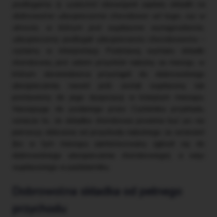
podlegania, tj. uzależnić obowiązek zapłaty składki na
dobrowolne ubezpieczenie chorobowe od tego, czy w
okresie, w którym jest wypłacone wynagrodzenie,
ubezpieczony podlegał ubezpieczeniu chorobowemu
–
czytamy w interpretacji. Podstawą wymiaru składki
chorobowej jest zatem przychód należny za miesiąc, w
którym zleceniobiorca przystąpił do dobrowolnego
ubezpieczenia, nawet jeśli został wypłacony lub
postawiony do jego dyspozycji w kolejnym miesiącu.
Nawiązując do podanego przez Czytelnika przykładu,
oznacza to, że składka chorobowa powinna być po raz
pierwszy obliczona od przychodu należnego za wrzesień
(bo w tym miesiącu zainteresowany zgłosił się do
dobrowolnego ubezpieczenia chorobowego), a więc
wypłaconego w październiku.
Dobrowolna składka od pełnego
przychodu