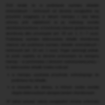
ZUS dodał, że w podstawie wymiaru składek
emerytalnych i rentowych od zlecenia uwzględnia się
przychód osiągnięty w danym miesiącu z racji takiej
umowy, jeśli odpłatność za jej realizację została
określona kwotowo, w kwotowej stawce godzinowej lub
akordowej albo prowizyjnie (art. 18 ust. 1, 3 i 7 usus).
Podstawę wymiaru dobrowolnej składki chorobowej
stanowi zaś podstawa wymiaru składek emerytalnych i
rentowych (art. 20 ust. 1 usus). Organ zastrzegł jednak,
że jeżeli wypłaty za zlecenie przesunięto na następny
miesiąc – w porównaniu z okresem wykonywanej pracy –
to dobrowolne składki trzeba rozliczać:
w miesiącu uzyskania przychodu wchodzącego do
podstawy tej składki,
w stosunku do okresu, w którym osoba została
objęta dobrowolnym ubezpieczeniem chorobowym.
W takiej sytuacji należy uwzględnić zmianę schematu