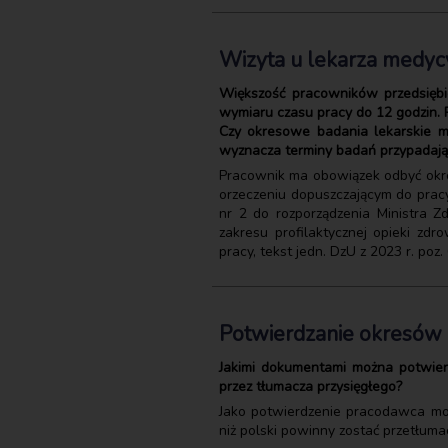
Wizyta u lekarza medyc
Większość pracowników przedsięb
wymiaru czasu pracy do 12 godzin. 
Czy okresowe badania lekarskie m
wyznacza terminy badań przypadając
Pracownik ma obowiązek odbyć okre
orzeczeniu dopuszczającym do prac
nr 2 do rozporządzenia Ministra Z
zakresu profilaktycznej opieki z
pracy, tekst jedn. DzU z 2023 r. poz. 
Potwierdzanie okresów z
Jakimi dokumentami można potwier
przez tłumacza przysięgłego?
Jako potwierdzenie pracodawca moż
niż polski powinny zostać przetłum