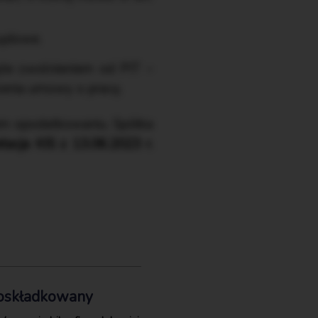
sądowe.
jęte zwolnieniem od PIT –
zenia umowy o pracę.
em opodatkowaniu. Spółka
etacja KIS z 13.06.2023 r.
i oskładkowany