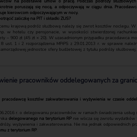
owców na podstawie umów o pracę. Podczas podróży służbowych (
okrotnie poruszają się nocą, a odpoczywają w ciągu dnia. Pracodaw
sługuje kierowcom odpoczywającym w nocy.
trącić zaliczkę na PIT i składki ZUS?
emu krajową podróż służbową należy się zwrot kosztów noclegu. W p
p. w hotelu czy pensjonacie, w wysokości stwierdzonej rachunki
ety – 900 zł (45 zł × 20). W uzasadnionym przypadku pracodawca moż
 ust. 1 i 2 rozporządzenia MPiPS z 29.01.2013 r. w sprawie należ
orządowej jednostce sfery budżetowej z tytułu podróży służbowej; t
wienie pracowników oddelegowanych za granic
 pracodawcę kosztów zakwaterowania i wyżywienia w czasie oddel
0.06.2016 r. o delegowaniu pracowników w ramach świadczenia usług (t
nika
delegowanego na terytorium RP
nie wlicza się zwrotu wydatków 
odróży, wyżywienia i zakwaterowania. Nie ma jednak odpowiednich pr
u z terytorium RP
.