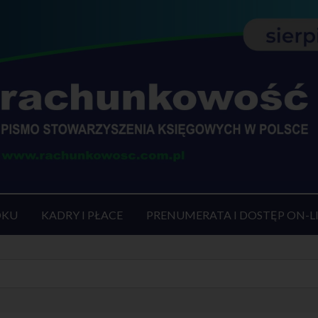
OKU
KADRY I PŁACE
PRENUMERATA I DOSTĘP ON-L