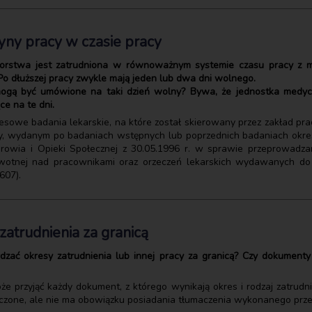
yny pracy w czasie pracy
iorstwa jest zatrudniona w równoważnym systemie czasu pracy z m
Po dłuższej pracy zwykle mają jeden lub dwa dni wolnego.
ogą być umówione na taki dzień wolny? Bywa, że jednostka medycy
e na te dni.
sowe badania lekarskie, na które został skierowany przez zakład pr
y, wydanym po badaniach wstępnych lub poprzednich badaniach okreso
drowia i Opieki Społecznej z 30.05.1996 r. w sprawie przeprowadz
drowotnej nad pracownikami oraz orzeczeń lekarskich wydawanych d
607).
atrudnienia za granicą
dzać okresy zatrudnienia lub innej pracy za granicą? Czy dokument
e przyjąć każdy dokument, z którego wynikają okres i rodzaj zatrudn
aczone, ale nie ma obowiązku posiadania tłumaczenia wykonanego prze