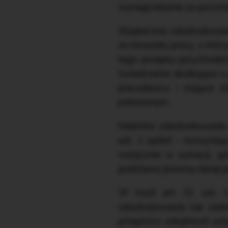
wynagrodzenia za pozost
Wypłacone odszkodowanie
ze stosunku pracy, o któ
tego przepisu przychode
świadczenia skutkujące 
pracodawcy i mające ź
pokrewnym.
Niektóre odszkodowania
ust. 1 updof – korzystaj
wyłącznie w sytuacji, g
podstawę prawną danej pr
W myśl art. 21 ust. 
odszkodowania lub zadoś
przepisów odrębnych us