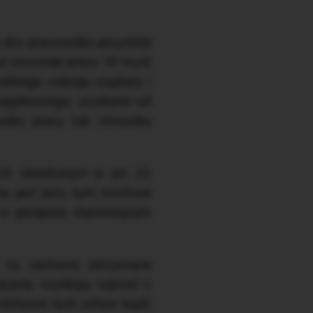
 dla pracownika przychód
ył stosunek pracy. W myśl
lkiego rodzaju wypłaty i
majątkowego, uzyskane od
nku pracy lub stosunku
h, określonym w art. 21
nia jest przy tym możliwe
 w przepisie stanowiącym
 są zarówno otrzymane
alania wynikają wprost z
dstawie tych ustaw bądź