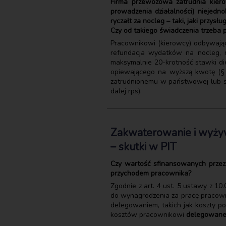
Firma przewozowa zatrudnia kier
prowadzenia działalności) niejedn
ryczałt za nocleg – taki, jaki przy
Czy od takiego świadczenia trzeba po
Pracownikowi (kierowcy) odbywając
refundacja wydatków na nocleg, n
maksymalnie 20-krotność stawki di
opiewającego na wyższą kwotę (§ 8
zatrudnionemu w państwowej lub sam
dalej rps).
Zakwaterowanie i wyży
– skutki w PIT
Czy wartość sfinansowanych przez
przychodem pracownika?
Zgodnie z art. 4 ust. 5 ustawy z 1
do wynagrodzenia za pracę pracow
delegowaniem, takich jak koszty p
kosztów pracownikowi
delegowanem