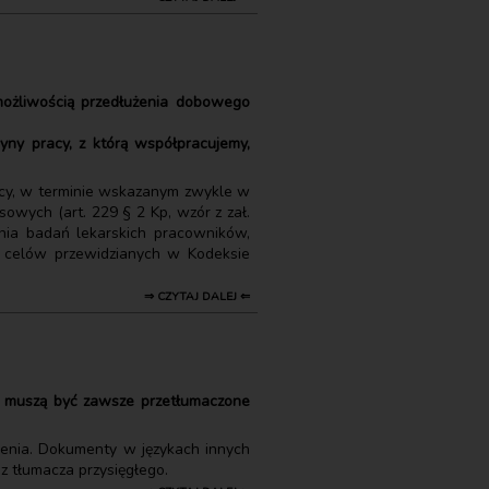
ożliwością przedłużenia dobowego
ny pracy, z którą współpracujemy,
acy, w terminie wskazanym zwykle w
wych (art. 229 § 2 Kp, wzór z zał.
ania badań lekarskich pracowników,
o celów przewidzianych w Kodeksie
⇒ CZYTAJ DALEJ ⇐
y muszą być zawsze przetłumaczone
ienia. Dokumenty w językach innych
z tłumacza przysięgłego.