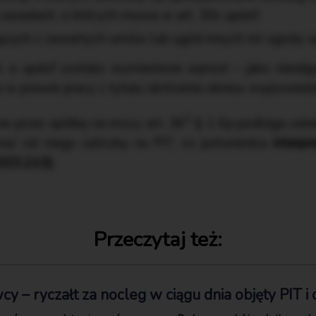
a zasadach, o których mowa w art. 30c updof,
cych z zawartych umów lub ugód innych niż ugody 
it. a updof zostało wymienione wprost – jako nieob
w prawie pracy z tytułu skrócenia okresu wypowied
1
 przez spółkę na mocy art. 36
§ 1 Kp podlega zat
rać od niego zaliczkę na PIT, co potwierdza
interpr
23.2.ŁS)
.
Przeczytaj też:
y – ryczałt za nocleg w ciągu dnia objęty PIT 