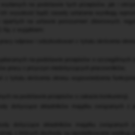
 wydanych na podstawie tych przepisów, jak i otr
i ich wysokość bądź zasady ustalania wynikają wpr
h opartych na ustawie porozumień zbiorowych, reg
 Kp, z wyjątkiem:
 pracy odpraw i odszkodowań z tytułu skrócenia ok
ypłacanych na podstawie przepisów o szczególnych 
w pracy z przyczyn niedotyczących pracowników,
 z tytułu skrócenia okresu wypowiedzenia funkcjo
ch na podstawie przepisów o zakazie konkurencji,
dy dotyczące składników majątku związanych z p
ody dotyczące składników majątku związanych 
 rolnej, z których dochody są opodatkowane według sk