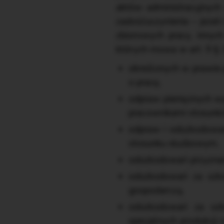
aktów administracyjnych
zadośćuczynienia – jeżel
zbiorowych pracy, innyc
których mowa w art. 9 § 1
określonych w prawie
o pracę,
odpraw pieniężnych w
pracownikami stosunkó
odpraw i odszkodowań
stosunku służbowym,
odszkodowań przyznany
odszkodowań za szko
gospodarczą,
odszkodowań za szk
specjalnych produkcji