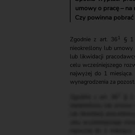
umowy o pracę – na m
Czy powinna pobrać o
1
Zgodnie z art. 36
§ 1 
nieokreślony lub umowy 
lub likwidacji pracodaw
celu wcześniejszego roz
najwyżej do 1 miesiąca
wynagrodzenia za pozost
1
Zgodnie z art. 36
§ 1 
nieokreślony lub umowy 
lub likwidacji pracodaw
celu wcześniejszego roz
najwyżej do 1 miesiąca