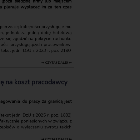
poza siedzibą firmy lub miejscem
ca planuje wypłacać im za ten czas
ierwszej kolejności przysługuje mu
em, jednak za jedną dobę hotelową
e się zgodzić na pokrycie rachunku
ności przysługujących pracownikowi
ekst jedn. DzU z 2023 r. poz. 2190;
⇒ CZYTAJ DALEJ ⇐
ę na koszt pracodawcy
egowania do pracy za granicą jest
ekst jedn. DzU z 2025 r. poz. 1682)
faktycznie poniesionych w związku z
zepisów o wyłączeniu zwrotu takich
⇒ CZYTAJ DALEJ ⇐