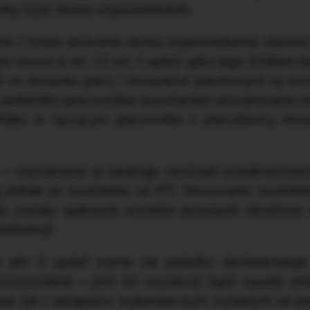
ałą część okresu wypowiedzenia.
 z tytułu skrócenia okresu wypowiedzenia stanowi
rym mowa w art. 12 ust. 1 updof, gdyż jego źródłem b
m ze stosunku pracy i stosunków pokrewnych są wsze
u podatnika (pracownika) powstaniem przysporzenia 
ródło w łączącym pracownika z pracodawcą stosu
 – wymienione w katalogu zwolnień przedmiotowyc
ą jednak ze zwolnienia od PIT. Stosowanie zwolnie
dy zostały spełnione wszelkie przesłanki określone
eferencji.
1 pkt 3 updof wolne od podatku dochodowego
ćuczynienia – jeśli ich wysokość bądź zasady ust
taw lub z przepisów wykonawczych wydanych na po