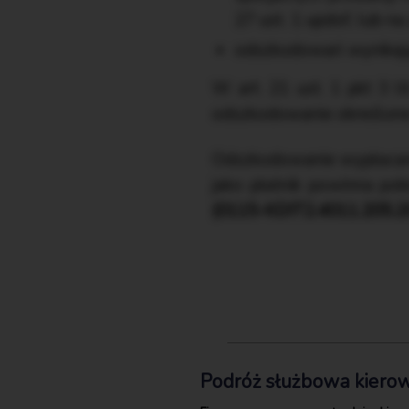
27 ust. 1 updof, lub n
odszkodowań wynikają
W art. 21 ust. 1 pkt 3 l
odszkodowanie określone 
Odszkodowanie wypłacane
jako płatnik powinna pob
(0115-KDIT2.4011.205.20
Podróż służbowa kierowc