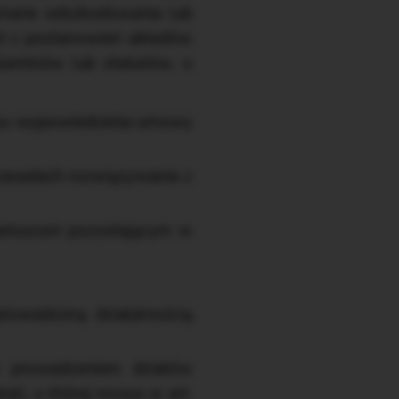
zymane odszkodowania lub
ost z postanowień układów
ulaminów lub statutów, o
resu wypowiedzenia umowy
zasadach rozwiązywania z
nariuszom pozostającym w
rowadzoną działalnością
z prowadzeniem działów
ali, o której mowa w art.