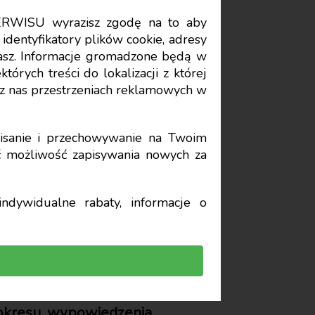
ERWISU wyrazisz zgodę na to aby
Data publikacji: 2024-02-02
identyfikatory plików cookie, adresy
stasz. Informacje gromadzone będą w
órych treści do lokalizacji z której
enia
z nas przestrzeniach reklamowych w
iązki
sanie i przechowywanie na Twoim
yć możliwość zapisywania nowych za
ndywidualne rabaty, informacje o
 okresu wypowiedzenia