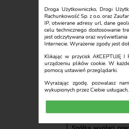
Droga Użytkowniczko, Drogi Uży
Rachunkowość Sp. z o.o. oraz Zaufan
Praca, świadczenia i ubez
IP, otwierane adresy url, dane geo
celu technicznego dostosowanie treś
Odszkodow
jest odczytywana oraz wyświetlani
Internecie. Wyrażenie zgody jest d
okresu w
Klikając w przycisk AKCEPTUJĘ 
urządzeniu plików cookie. W każde
pomocą ustawień przeglądarki.
płatnika 
Wyrażając zgodę, pozwalasz nam 
wykupionych przez Ciebie usługach, 
Marcin Szymankiewi
doradca podatkowy
Spółka wypłaci pra