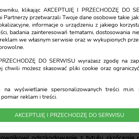
tkowniku, klikając AKCEPTUJĘ I PRZECHODZĘ DO S
i Partnerzy przetwarzali Twoje dane osobowe takie jak 
pieczenia
lokalizacyjne, informacje o urządzeniu z jakiego korzy
ci, badania zainteresowań tematami, dostosowania niekt
anie z tytułu skróc
a reklam we własnym serwisie oraz w wykupionych prze
obrowolne.
ypowiedzenia – obow
I PRZECHODZĘ DO SERWISU wyrażasz zgodę na zapi
j chwili możesz skasować pliki cookie oraz ogranicz
PIT
na wyświetlanie spersonalizowanych treści m.in. i
pomiar reklam i treści.
cz
AKCEPTUJĘ I PRZECHODZĘ DO SERWISU
cownikowi odszkodowanie z tytułu skrócenia