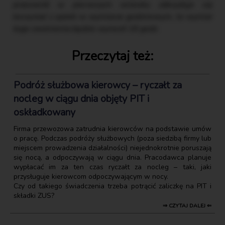
pracownik w pierwszym wniosku zdecyduje się
korzystać z opieki w wymiarze godzinowym, to wymiar
tego zwolnienia będzie wynosił 16 godz.
Przeczytaj też:
Podróż służbowa kierowcy – ryczałt za
nocleg w ciągu dnia objęty PIT i
oskładkowany
Firma przewozowa zatrudnia kierowców na podstawie umów
o pracę. Podczas podróży służbowych (poza siedzibą firmy lub
miejscem prowadzenia działalności) niejednokrotnie poruszają
się nocą, a odpoczywają w ciągu dnia. Pracodawca planuje
wypłacać im za ten czas ryczałt za nocleg – taki, jaki
przysługuje kierowcom odpoczywającym w nocy.
Czy od takiego świadczenia trzeba potrącić zaliczkę na PIT i
składki ZUS?
⇒ CZYTAJ DALEJ ⇐