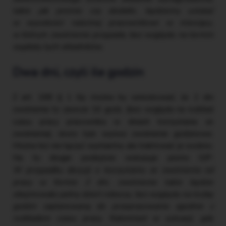
takie jak premie czy dodatki, będziemy ustalać
w wysokości należnej pracownikowi w miesiącu,
w którym zwolnienie przypada, bez względu na termin
wypłaty tych składników.
Dwa dni, czyli ile godzin
Z art. 188 § 1 Kp można by wnioskować, że 2 dni
zwolnienia to zawsze 16 godz. (bez względu na rozkład
czasu pracy pracownika w dniach korzystania ze
zwolnienia), skoro tyle wynosi zwolnienie godzinowe.
Można też nie łączyć wymiarów, ale traktować je osobno.
Na to drugie podejście wskazuje pismo GIP:
W przypadku decyzji o korzystaniu ze zwolnienia od
pracy w formie 2 dni, zwolnienie takie będzie
obejmowało pełny dzień roboczy, bez względu na liczbę
godzin zaplanowaną do przepracowania zgodnie z
rozkładem czasu pracy. Natomiast w sytuacji, gdy