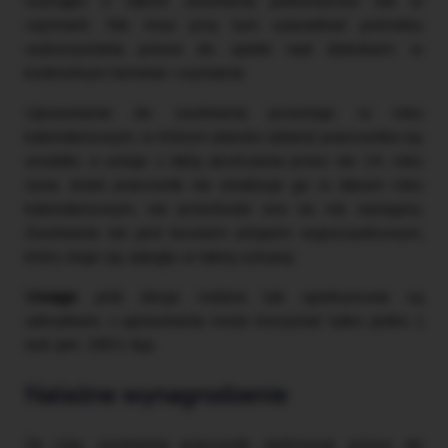
wystąpić o całość zwolnienia jednorazowo lub w
częściach. Nie musi przy tym uzasadniać potrzeby
wykorzystania prawa do opieki nad dzieckiem w
konkretnym terminie i wymiarze.
Uprawnienie do zwolnienia powstaje w roku
kalendarzowym, w którym dziecko (dzieci) pracownika się
urodziło, a ustaje z datą ukończenia przez nie 14. roku
życia. Jeżeli pracownik nie zrealizuje go w danym roku
kalendarzowym, nie przechodzi ono na rok następny.
Zwolnienie nie jest bowiem urlopem wypoczynkowym,
który staje się zaległy w takiej sytuacji.
Uwaga:
jeśli oboje rodzice lub opiekunowie są
zatrudnieni, z uprawnienia może korzystać tylko jedno z
nich (art. 1891 Kp).
Należne wynagrodzenie
Za czas zwolnienia pracownik zachowuje prawo do