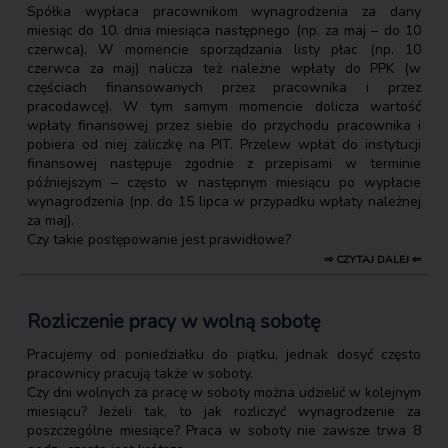
Spółka wypłaca pracownikom wynagrodzenia za dany
miesiąc do 10. dnia miesiąca następnego (np. za maj – do 10
czerwca). W momencie sporządzania listy płac (np. 10
czerwca za maj) nalicza też należne wpłaty do PPK (w
częściach finansowanych przez pracownika i przez
pracodawcę). W tym samym momencie dolicza wartość
wpłaty finansowej przez siebie do przychodu pracownika i
pobiera od niej zaliczkę na PIT. Przelew wpłat do instytucji
finansowej następuje zgodnie z przepisami w terminie
późniejszym – często w następnym miesiącu po wypłacie
wynagrodzenia (np. do 15 lipca w przypadku wpłaty należnej
za maj).
Czy takie postępowanie jest prawidłowe?
⇒ CZYTAJ DALEJ ⇐
Rozliczenie pracy w wolną sobotę
Pracujemy od poniedziałku do piątku, jednak dosyć często
pracownicy pracują także w soboty.
Czy dni wolnych za pracę w soboty można udzielić w kolejnym
miesiącu? Jeżeli tak, to jak rozliczyć wynagrodzenie za
poszczególne miesiące? Praca w soboty nie zawsze trwa 8