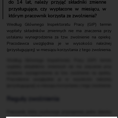
do 14 lat, należy przyjąć składniki zmienne
przysługujące, czy wypłacone w miesiącu, w
którym pracownik korzysta ze zwolnienia?
Według Głównego Inspektoratu Pracy (GIP) termin
wypłaty składników zmiennych nie ma znaczenia przy
ustalaniu wynagrodzenia za tzw. zwolnienie na opiekę.
Pracodawca uwzględnia je w wysokości należnej
(przysługującej) w miesiącu korzystania z tego zwolnienia.
Według Głównego Inspektoratu Pracy (GIP) termin
wypłaty składników zmiennych nie ma znaczenia przy
ustalaniu wynagrodzenia za tzw. zwolnienie na opiekę.
Pracodawca uwzględnia je w wysokości należnej
(przysługującej) w miesiącu korzystania z tego zwolnienia.
Reguły zwolnienia
Pracownik, który wychowuje przynajmniej jedno dziecko