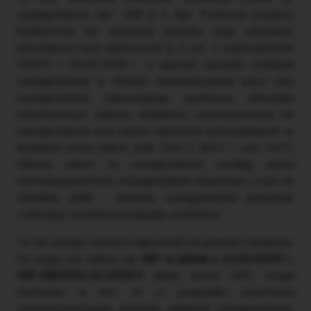
wynagrodzenia (art. 188 § 1 Kp). Ponieważ przepisy
kodeksowe nie wskazują sposobu jego obliczania,
pracodawca musi zastosować § 5 ust. 1 rozporządzenia
MPiPS z 29.05.1996 r. w sprawie sposobu ustalania
wynagrodzenia w okresie niewykonywania pracy oraz
wynagrodzenia stanowiącego podstawę obliczania
odszkodowań, odpraw, dodatków wyrównawczych do
wynagrodzenia oraz innych należności przewidzianych w
Kodeksie pracy (tekst jedn. DzU z 2017 r. poz. 927).
Oblicza zatem to wynagrodzenie według zasad
obowiązujących przy wynagrodzeniu urlopowym, z tym że
składniki stałe i zmienne wynagrodzenia przyjmuje
z miesiąca, w którym przypadło zwolnienie.
To ten przepis zawiera odpowiedź na pytanie Czytelnika.
Do niego też odnosi się
GIP w piśmie z 21.02.2025 r.,
GIP-GBI.0701.22.2025.3
(dalej pismo GIP). Urząd
stwierdza w nim, że
w przypadku zwolnienia
okolicznościowego zmienne składniki wynagrodzenia,