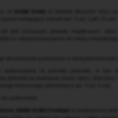
my, że
środek trwały
to składnik aktywów, który na 
ącznie następujące warunki (art. 3 ust. 1 pkt 15 uor):
lub jest rzeczowym prawem majątkowym, takim 
dzielcze własnościowe prawo do lokalu mieszkalneg
o ekonomicznej użyteczności w danej jednostce jest dł
do wykorzystania na potrzeby jednostki, w tym 
nne jednostki na podstawie umów najmu, dzierżawy l
leasingu finansowego (określonej w art. 3 ust. 4 uor),
y do użytkowania.
arzowy (obiekt środka trwałego)
to podstawowa jedno
órej ustala się wartość początkową i odpisy amort