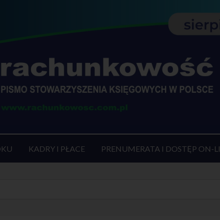
OKU
KADRY I PŁACE
PRENUMERATA I DOSTĘP ON-L