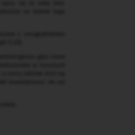
łączy się ze sobą sieci:
położone na terenie tego
rzone z uwzględnieniem
kt 5.19).
technologiczny, gdyż nowe
 konstruowane w nowszych
t, a nowy odcinek różni się
iekt inwentarzowy, nie zaś
yteria.