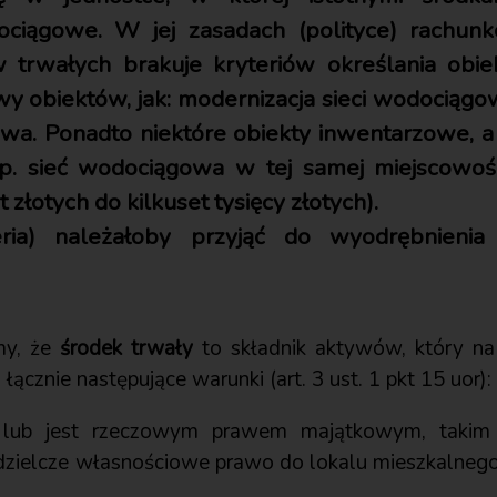
ociągowe. W jej zasadach (polityce) rachunk
w trwałych brakuje kryteriów określania obi
y obiektów, jak: modernizacja sieci wodociągowej
a. Ponadto niektóre obiekty inwentarzowe, a s
. sieć wodociągowa w tej samej miejscowości
 złotych do kilkuset tysięcy złotych).
eria) należałoby przyjąć do wyodrębnienia
my, że
środek trwały
to składnik aktywów, który na 
ącznie następujące warunki (art. 3 ust. 1 pkt 15 uor):
lub jest rzeczowym prawem majątkowym, takim 
dzielcze własnościowe prawo do lokalu mieszkalneg