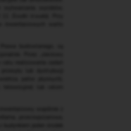
ch wytwarzania wyrobów,
SR 11
Środki trwałe
). Przy
tów inwentarzowych warto
u Prawa budowlanego, są
onalnie. Przez „sieciowy
 celu realizowania zadań
przesyłu lub dystrybucji
wietrza, paliw płynnych),
, telewizyjne) lub celom
t inwentarzowy wspólnie z
nitarna, przeciwpożarowa,
 z budynkiem jeden środek