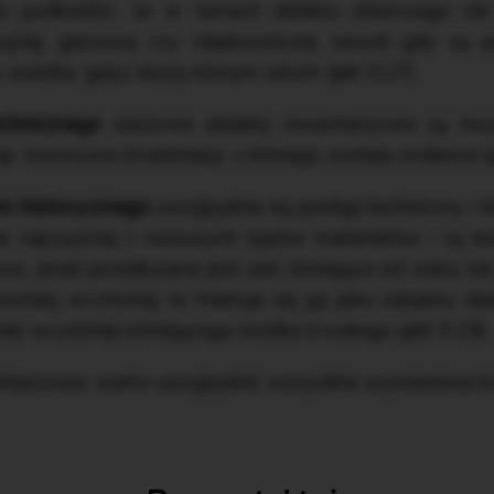
to podkreślić, że w ramach obiektu zbiorczego nie 
yjnej, gazowej czy ciepłowniczej, nawet gdy są 
 osiedla, gdyż służą różnym celom (pkt 5.17).
echnicznego
sieciowe obiekty inwentarzowe są two
p. tworzywa (materiału), z którego zostały zrobione (p
um historycznego
uwzględnia się postęp techniczny i 
ne najczęściej z nowszych typów materiałów i są
, jeżeli przedłużana jest sieć istniejąca od wielu la
owstały wcześniej, to traktuje się go jako odrębny ob
e) wcześniej istniejącego środka trwałego (pkt 5.19).
ntarzowe, warto uwzględnić wszystkie wymienione kr