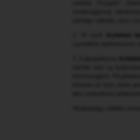
osiedla „Przyjaźń”. War
wodociągowej, kanalizac
samego zakładu, ulicy czy
2. W myśl
kryterium t
czynników technicznych, n
3. Z perspektywy
kryteri
odcinki sieci są budowa
technologiach. Przykładowo
istotnie od tych, które p
jako rozbudowę (ulepszeni
Wydzielając obiekty inwe