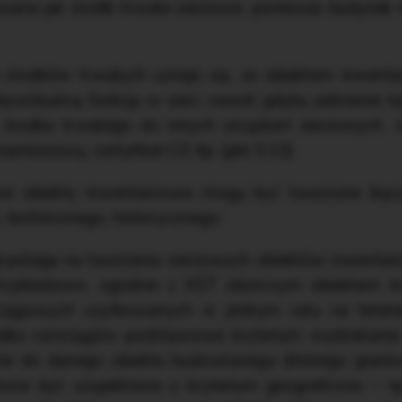
owane jak środki trwałe sieciowe, ponieważ budynek 
 środków trwałych uznaje się, że obiektem inwen
ndywidualną funkcję w sieci, nawet gdyby pełnienie te
środka trwałego do innych urządzeń sieciowych. 
namionową, certyfikat CE itp. (pkt 5.13).
 obiekty inwentarzowe mogą być tworzone (łącz
 technicznego, historycznego:
e
polega na tworzeniu sieciowych obiektów inwentar
. Przykładowo, zgodnie z KŚT zbiorczym obiektem
iągowych użytkowanych w jednym celu na terenie z
dku rurociągów podstawowe kryterium wydzielania
nie do danego obiektu budowlanego (którego granic
oże być uzupełnione o kryterium geograficzne – n