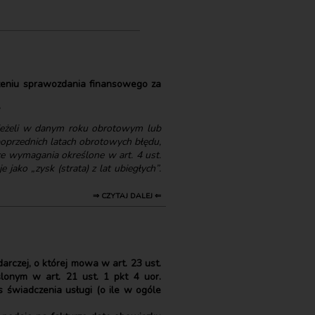
dzeniu sprawozdania finansowego za
jeżeli w danym roku obrotowym lub
oprzednich latach obrotowych błędu,
e wymagania określone w art. 4 ust.
ako „zysk (strata) z lat ubiegłych”.
⇒ CZYTAJ DALEJ ⇐
rczej, o której mowa w art. 23 ust.
onym w art. 21 ust. 1 pkt 4 uor.
s świadczenia usługi (o ile w ogóle