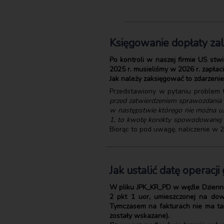
Księgowanie dopłaty z
Po kontroli w naszej firmie US st
2025 r. musieliśmy w 2026 r. zapła
Jak należy zaksięgować to zdarzeni
Przedstawiony w pytaniu problem tr
przed zatwierdzeniem sprawozdania 
w następstwie którego nie można uz
1, to kwotę korekty spowodowanej us
Biorąc to pod uwagę, naliczenie w 2
Jak ustalić datę operacj
W pliku JPK_KR_PD w węźle Dziennik
2 pkt 1 uor, umieszczonej na do
Tymczasem na fakturach nie ma taki
zostały wskazane).