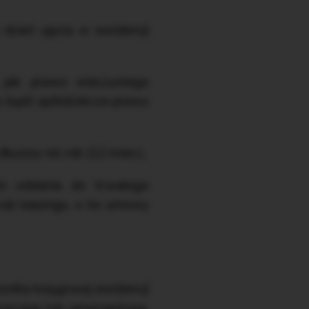
dzień ujęcia w ewidencji
jak: prawo wieczystego
o bądź spółdzielcze prawo
uższy niż rok (12 mies.),
do oddania do trwałego
ub leasingu, o ile umowy
stka księgowej ewidencji
yzacyjne lub umorzeniowe.