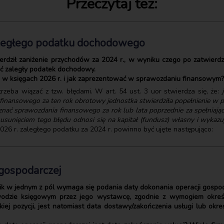
Przeczytaj też:
aległego podatku dochodowego
wierdził zaniżenie przychodów za 2024 r., w wyniku czego po zatwier
cić zaległy podatek dochodowy.
e w księgach 2026 r. i jak zaprezentować w sprawozdaniu finansowym?
zeba wiązać z tzw. błędami. W art. 54 ust. 3 uor stwierdza się, że:
finansowego za ten rok obrotowy jednostka stwierdziła popełnienie w p
nać sprawozdania finansowego za rok lub lata poprzednie za spełniając
unięciem tego błędu odnosi się na kapitał (fundusz) własny i wykazuje j
026 r. zaległego podatku za 2024 r. powinno być ujęte następująco:
i gospodarczej
 w jednym z pól wymaga się podania daty dokonania operacji gospoda
wodzie księgowym przez jego wystawcę, zgodnie z wymogiem określ
ej pozycji, jest natomiast data dostawy/zakończenia usługi lub okre