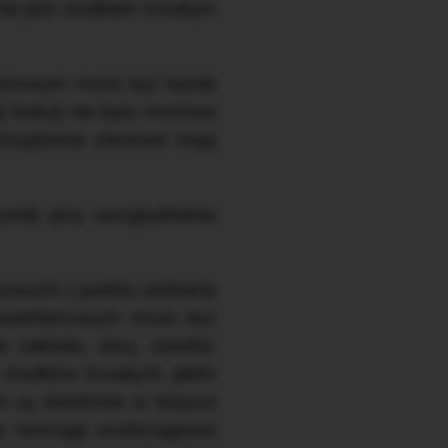
nie jest środkiem trwałym
tarzowym może być każde
j funkcji nie było możliwe
Urządzenia sieciowe mają
one) przy uwzględnieniu
zowych z punktu widzenia
 inwentarzowym może być
akładu, ulicy, osiedla.
 środków trwałych, jakim
e są określone w książce
p. rurociągi wodociągowe