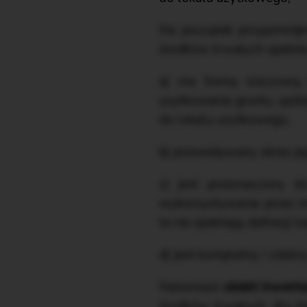
Na początek przypomnij
środków trwałych spełnia ł
a) ma formę rzeczową 
użytkowania gruntu, spół
do lokalu użytkowego,
b) przewidywany okres jeg
c) jest przeznaczony 
wykorzystywania przez i
te nie spełniają definicji 
d) jest kompletny i zdatn
Natomiast
obiekt inwent
środków trwałych, dla kt