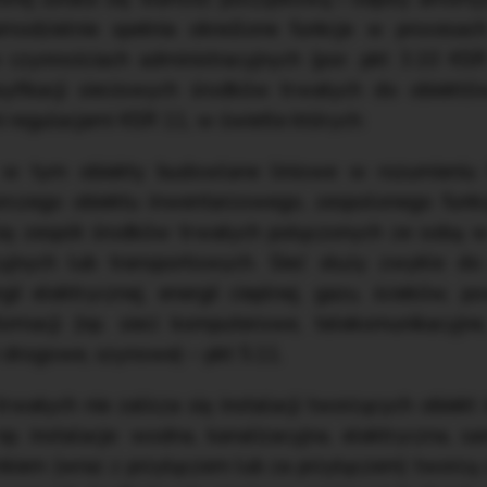
modzielnie spełnia określone funkcje w procesa
 czynnościach administracyjnych (por. pkt 3.10 K
asyfikacji sieciowych środków trwałych do obiek
 regulacjami KSR 11, w świetle których:
, w tym obiekty budowlane liniowe w rozumieni
rczego obiektu inwentarzowego, zespolonego funkcj
się zespół środków trwałych połączonych ze sobą w
yjnych lub transportowych. Sieć służy zwykle do 
i elektrycznej, energii cieplnej, gazu, ścieków, po
ormacji (np. sieci komputerowe, telekomunikacyjne
i drogowe, szynowe) – pkt 5.11.
wałych nie zalicza się instalacji tworzących obiek
p. instalacje: wodna, kanalizacyjna, elektryczna, sa
kiem (wraz z przyłączem lub za przyłączem) tworzą