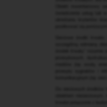
Obiekt inwentarzowy sa
świadczenia usług lub w
określaniu kryteriów kl
posiłkować się poniższymi
Sieciowe środki trwałe
szczególną odmianą zbio
środek trwały” rozumie 
przesyłowych, dystrybuc
mediów (np. wody, energi
przesyłu sygnałów i inf
komunikacyjnym (np. siec
Do sieciowych środków tr
obiektem niesieciowym, n
trwale połączone z budyn