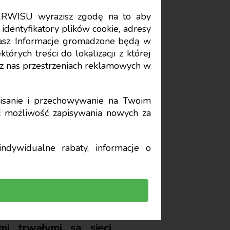
ERWISU wyrazisz zgodę na to aby
Data publikacji: 2026-01-12
identyfikatory plików cookie, adresy
stasz. Informacje gromadzone będą w
órych treści do lokalizacji z której
biekty
z nas przestrzeniach reklamowych w
sanie i przechowywanie na Twoim
yć możliwość zapisywania nowych za
ndywidualne rabaty, informacje o
mi trwałymi są sieci