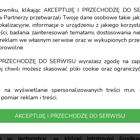
tkowniku, klikając AKCEPTUJĘ I PRZECHODZĘ DO S
i Partnerzy przetwarzali Twoje dane osobowe takie jak 
lokalizacyjne, informacje o urządzeniu z jakiego korzy
ci, badania zainteresowań tematami, dostosowania niekt
środki trwałe jako o
a reklam we własnym serwisie oraz w wykupionych prze
obrowolne.
owe – kryteria
I PRZECHODZĘ DO SERWISU wyrażasz zgodę na zapi
j chwili możesz skasować pliki cookie oraz ogranicz
ienia
na wyświetlanie spersonalizowanych treści m.in. i
pomiar reklam i treści.
AKCEPTUJĘ I PRZECHODZĘ DO SERWISU
ciński, Katedra Rachunkowości
 w jednostce, w której istotnymi środka