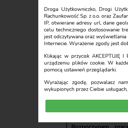
Droga Użytkowniczko, Drogi Uży
Rachunkowość Sp. z o.o. oraz Zaufan
Rachunkowość
IP, otwierane adresy url, dane geo
celu technicznego dostosowanie treś
Sieciowe 
jest odczytywana oraz wyświetlani
Internecie. Wyrażenie zgody jest d
inwentarz
Klikając w przycisk AKCEPTUJĘ 
urządzeniu plików cookie. W każde
pomocą ustawień przeglądarki.
wyodrębn
Wyrażając zgodę, pozwalasz nam 
wykupionych przez Ciebie usługach, 
Waldemar Gos
prof. dr hab., Uniwersytet Szcze
Rozpoczynam pracę