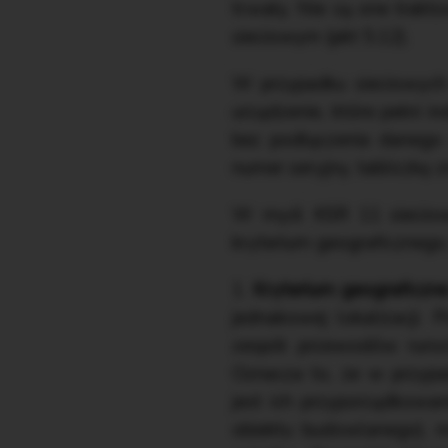
trwały. Nie są one trakt
sieciowym (pkt 5.12).
W przypadku sieciowych
urządzenie, które pełni i
bez podłączenia danego 
numer seryjny, tabliczkę z
W myśl KSR 11 sieciowe
kryterium geograficznego,
1.
Kryterium geograficzn
jednakowej lokalizacji
zespół przewodów ruroc
Oznacza to, że w przypa
jest ich przyporządkowa
obiektu budowlanego), m