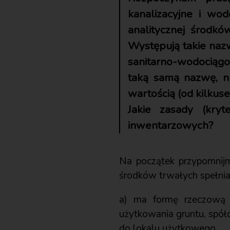
kanalizacyjne i wod
analitycznej środkó
Występują takie nazw
sanitarno-wodociągow
taką samą nazwę, np
wartością (od kilkuset
Jakie zasady (kryt
inwentarzowych?
Na początek przypomnij
środków trwałych spełnia ł
a) ma formę rzeczową 
użytkowania gruntu, spół
do lokalu użytkowego,