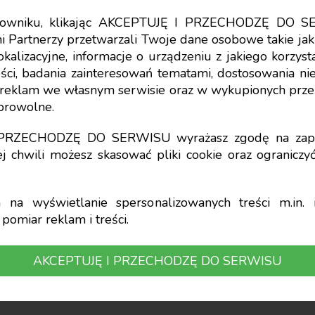
tkowniku, klikając AKCEPTUJĘ I PRZECHODZĘ DO S
i Partnerzy przetwarzali Twoje dane osobowe takie jak 
cze
lokalizacyjne, informacje o urządzeniu z jakiego korzy
ci, badania zainteresowań tematami, dostosowania niekt
ie akcyzy przez jedno
a reklam we własnym serwisie oraz w wykupionych prze
obrowolne.
 terytorialnego
I PRZECHODZĘ DO SERWISU wyrażasz zgodę na zapi
j chwili możesz skasować pliki cookie oraz ogranicz
ki
na wyświetlanie spersonalizowanych treści m.in. i
pomiar reklam i treści.
ozliczeń VAT przez jednostki samorządu teryto
AKCEPTUJĘ I PRZECHODZĘ DO SERWISU