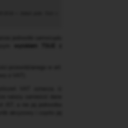
9.2016 r. (tekst jedn. DzU z
rzez jednostki samorządu
ejszym
wyrokiem TSUE z
ości przewidzianego w art.
awy o VAT).
zliczeń VAT oznacza, iż
urze należy zamieścić dane
JST, a nie jej jednostka
rób akcyzowy i często jej