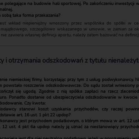
ne polegające na budowie hali sportowej. Po zakończeniu inwestycji 
nalnej.
 sobą taka forma przekazania?
est wkład niepieniężny wnoszony przez wspólnika do spółki w cel
a majątkowego, szczegółowo wskazanego w umowie, w zamian za okre
ie zawiera własnej definicji aportu, należy zatem bazować na definicj
y i otrzymania odszkodowań z tytułu nienależy
nie niemieckiej firmy, korzystając przy tym z usług podwykonawcy. N
zym powstało roszczenie odszkodowawcze. Do sądu został wniesiony
kończył się ugodą. Zgodnie z nią spółka zapłaci na rzecz zlecenio
ro. Ponadto dostanie od ubezpieczyciela odszkodowanie w kwocie 
zkodowanie. Czy kwota:
niodawcy stanowi koszt uzyskania przychodów, czy raczej powi
stawie art. 16 ust. 1 pkt 22 updop?
konawcy jest przychodem podatkowym, o którym mowa w art. 12 ust. 
 12 ust. 4 pkt 6a updop należy ją uznać za niestanowiący przycho
czyciela jest dla niej neutralna podatkowo, jeżeli w porozumieniu ws