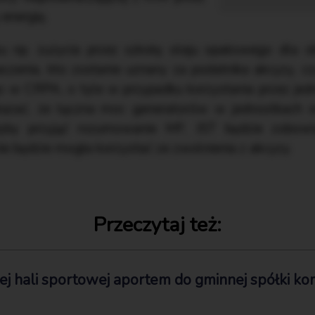
energię.
u np. zużycia przez szkołę oleju opałowego dla o
czenia, kto zostanie uznany za podatnika akcyzy, c
go w CRPA, o tyle w przypadku korzystania przez jedn
kazać, że łączna moc generatorów w jednostkach o
by przyjąć rozumowanie MF, JST będzie zobowią
nie będzie mogła korzystać ze zwolnienia z akcyzy.
Przeczytaj też:
 hali sportowej aportem do gminnej spółki kom