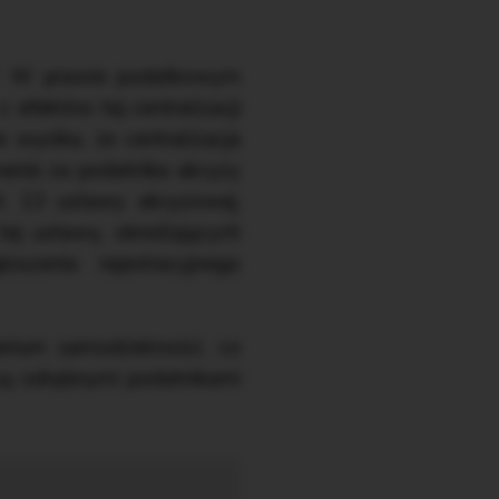
AT. W prawie podatkowym
z efektów tej centralizacji
 wynika, że centralizacja
nania za podatnika akcyzy
rt. 13 ustawy akcyzowej,
tej ustawy, określających
szenia rejestracyjnego
erium samodzielności, co
 są odrębnymi podatnikami