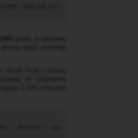
10.1995 r. (tekst jedn. DzU z
1.MK)
uznała, że jednostka
 akcyzą, nadal pozostaje
. 16 ust. 7a pkt 1 ustawy
tosowania do podmiotów
czającej 1 MW, która jest
nie z 28.06.2021 r. (poz.