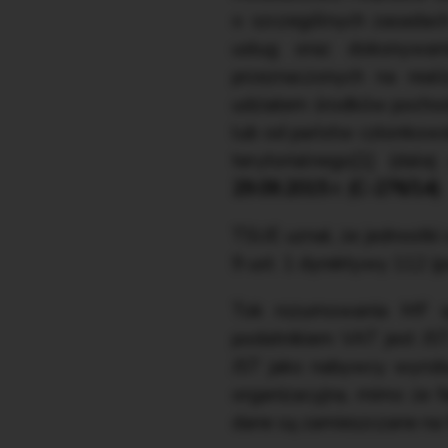
o szczególnych zasadac
usług oraz dokonywan
przeznaczonych na real
udziałem środków pochodz
lub od państw członkows
terytorialnego[1] (dale
29.09.2015 r. (C-276/14)
.
TSUE uznał, że jednostki 
9 ust. 1 dyrektywy 112 (
Tok rozumowania MF spr
podatnikiem VAT jest JST,
JST jako nabywcy wyrobu
organizacyjna, mimo że f
dane są zamieszczane na 