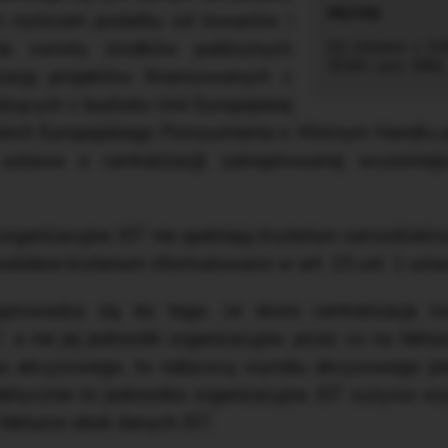
h rozliczeń podatku od towarów i
ia zwrotu środków publicznych
[1] Ustawa z 5.0
2018 r. poz. 280).
izację projektów finansowanych z
ących z budżetu Unii Europejskiej
kich Europejskiego Porozumienia o Wolnym Handlu p
j ustawa o centralizacji) zainspirowanej wcześni
organizacyjne JST nie spełniają kryterium samodzieln
podobne kryterium sformułowano w art. 15 ust. 1 ust
owadza się do tego, że skoro centralizacja ro
 a nie jej jednostki organizacyjne, przez co na fakt
 akcyzowego, to nabywcą wyrobu akcyzowego jest 
aktycznie to jednostka organizacyjna JST zużywa wy
fakturze obok danych JST.