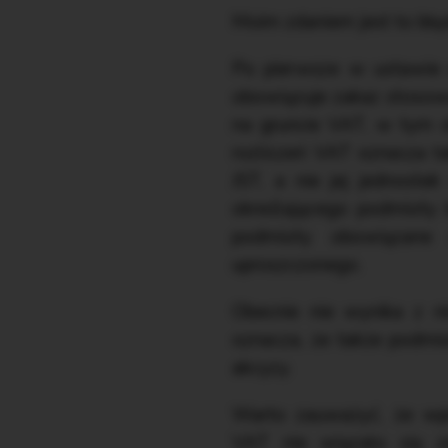
Moim zdaniem jest to bł
Po pierwsze w ustawie 
obowiązuje zakaz stosowani
na gruncie VAT, w tym ob
rozliczeń VAT oznacza ta
JST, a nie jej jednoste
określającego podmioty b
podmioty obowiązane d
uproszczonego.
Obecnie nie wynika z ni
oznacza, że także podmio
akcyzy.
Warto zauważyć, że wpro
VAT nie wiązało się 