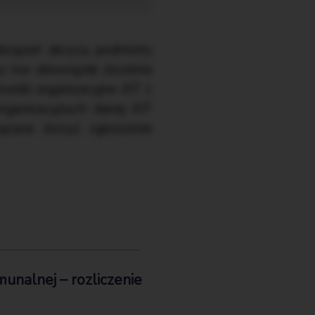
bciążeń akcyzą podmiotu
zy ma obowiązek złożenia
ostki organizacyjne JST z
rganizacyjnych danej JST
zana złożyć zgłoszenie
unalnej – rozliczenie