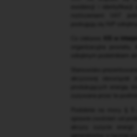
ewidencji i identyfikacj
rozliczeniami VAT jed
posługują się NIP odrębn
Co ciekawe,
KIS w interp
organizacyjna powiatu, 
odrębnym podatnikiem akc
Stanowisko prezentowane 
akcyzowej obowiązek z
produkujących energię el
zużywana przez te podmio
Podobnie na mocy § 5 
sprawie zwolnień od pod
akcyzy zużycie energii
generatorów o łącznej m