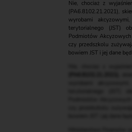
Nie, chociaż z wyjaśnie
(PA6.8102.21.2021), skie
wyrobami akcyzowymi,
terytorialnego (JST) o
Podmiotów Akcyzowych (CR
czy przedszkolu zużywa
bowiem JST i jej dane będ
Nie, chociaż z wyjaśni
(PA6.8102.21.2021),
ski
wyrobami akcyzowymi,
terytorialnego (JST) o
Podmiotów Akcyzowych (CR
czy przedszkolu zużywa
bowiem JST i jej dane będ
Ministerstwo Finansów 