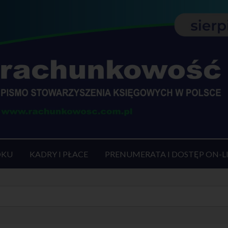
OKU
KADRY I PŁACE
PRENUMERATA I DOSTĘP ON-L