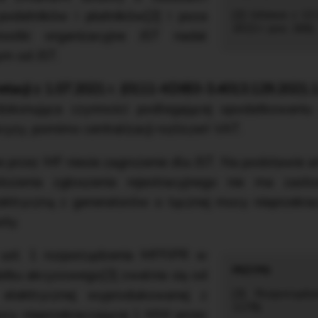
i podatników i płatników[2] i poza
[2] Ustawa z 13.
2022 r. poz. 166).
nostki organizacyjne JST nadal
ym od JST.
retacji z 1.07.2021 r. (0111-KDIB3-3.4013.129.2021.
dokonująca czynności podlegającej opodatkowaniu
yzy, pomimo centralizacji rozliczeń VAT.
przez MF niesie zagrożenie dla JST. Na podstawie art
łożenia zgłoszenia rejestracyjnego nie ma zas
ektryczną z generatorów o łącznej mocy nieprzekra
ty.
ust. 1 rozporządzenia MFFiPR w
atku akcyzowego[3] zwalnia się od
 elektrycznej wyprodukowanej z
[3] Rozporządze
1178).
ocy nieprzekraczającej 1 MW przez