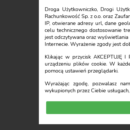
Droga Użytkowniczko, Drogi Uży
Rachunkowość Sp. z o.o. oraz Zaufan
Podatki i prawo gospodar
IP, otwierane adresy url, dane geo
celu technicznego dostosowanie treś
Rozliczan
jest odczytywana oraz wyświetlani
Internecie. Wyrażenie zgody jest d
samorządu
Klikając w przycisk AKCEPTUJĘ 
urządzeniu plików cookie. W każde
pomocą ustawień przeglądarki.
Aleksander Kliszews
Wyrażając zgodę, pozwalasz nam 
wykupionych przez Ciebie usługach, 
Czy centralizacja r
akcyzy?