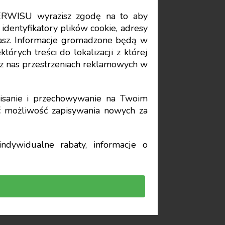
ERWISU wyrazisz zgodę na to aby
Data publikacji: 2022-03-31
identyfikatory plików cookie, adresy
stasz. Informacje gromadzone będą w
órych treści do lokalizacji z której
stki
z nas przestrzeniach reklamowych w
sanie i przechowywanie na Twoim
yć możliwość zapisywania nowych za
ndywidualne rabaty, informacje o
rialnego dotyczy także