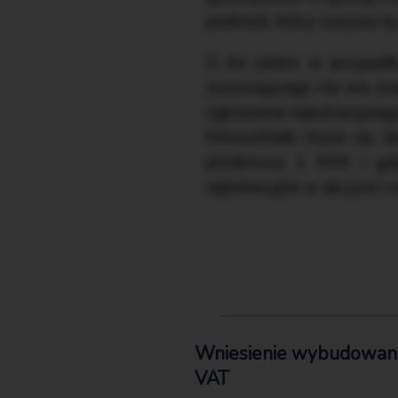
podmiot, który zużywa tę 
O ile zatem w przypadk
zużywającego nie ma zna
zgłoszenia rejestracyjne
fotowoltaiki może się o
przekroczy 1 MW i gdy
rejestracyjne w akcyzie i 
Wniesienie wybudowanej
VAT