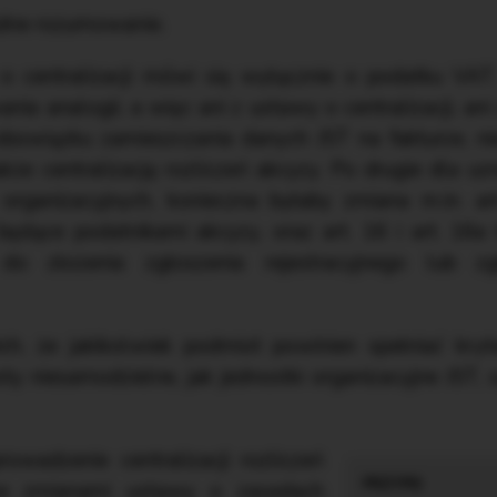
ędne rozumowanie.
o centralizacji mówi się wyłącznie o podatku V
a analogii, a więc ani z ustawy o centralizacji, ani 
owiązku zamieszczania danych JST na fakturze, nie
kże centralizację rozliczeń akcyzy. Po drugie dla uz
k organizacyjnych, konieczna byłaby zmiana m.in. a
ędące podatnikami akcyzy, oraz art. 16 i art. 16a 
o złożenia zgłoszenia rejestracyjnego lub zgło
ch, że jakikolwiek podmiot powinien spełniać kryt
ty niesamodzielne, jak jednostki organizacyjne JST,
wadzenie centralizacji rozliczeń
ze zmianami ustawy o zasadach