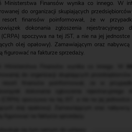
ń Ministerstwa Finansów wynika co innego. W inte
rowanej do organizacji skupiających przedsiębiorcó
 resort finansów poinformował, że w przypadk
bowiązek dokonania zgłoszenia rejestracyjnego 
PA) spoczywa na tej JST, a nie na jej jednostce o
jących olej opałowy). Zamawiającym oraz nabywcą
ą figurować na fakturze sprzedaży.
eń Ministerstwa Finansów wynika co innego. W
in
erowanej do organizacji skupiających przedsiębiorcó
 resort finansów poinformował, że w przypadk
bowiązek dokonania zgłoszenia rejestracyjnego 
PA) spoczywa na tej JST, a nie na jej jednostce o
jących olej opałowy). Zamawiającym oraz nabywcą
ą figurować na fakturze sprzedaży.
odwołuje się tym samym do ustawy