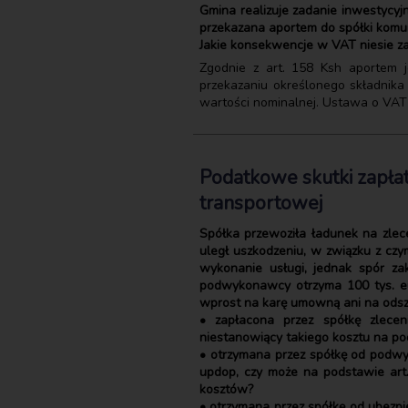
Gmina realizuje zadanie inwestycyj
przekazana aportem do spółki komu
Jakie konsekwencje w VAT niesie za
Zgodnie z art. 158 Ksh aportem j
przekazaniu określonego składnik
wartości nominalnej. Ustawa o VAT n
Podatkowe skutki zapłat
transportowej
Spółka przewoziła ładunek na zlece
uległ uszkodzeniu, w związku z c
wykonanie usługi, jednak spór za
podwykonawcy otrzyma 100 tys. eu
wprost na karę umowną ani na ods
• zapłacona przez spółkę zlece
niestanowiący takiego kosztu na pod
• otrzymana przez spółkę od podwy
updop, czy może na podstawie art.
kosztów?
• otrzymana przez spółkę od ubezpie