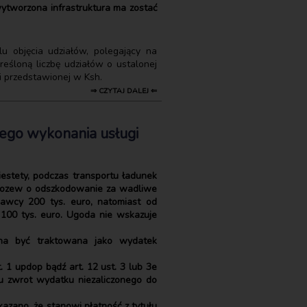
wytworzona infrastruktura ma zostać
u objęcia udziałów, polegający na
śloną liczbę udziałów o ustalonej
i przedstawionej w Ksh.
⇒ CZYTAJ DALEJ ⇐
tego wykonania usługi
iestety, podczas transportu ładunek
 pozew o odszkodowanie za wadliwe
dawcy 200 tys. euro, natomiast od
100 tys. euro. Ugoda nie wskazuje
nna być traktowana jako wydatek
1 updop bądź art. 12 ust. 3 lub 3e
du zwrot wydatku niezaliczonego do
kazano, że stanowi płatność z tytułu