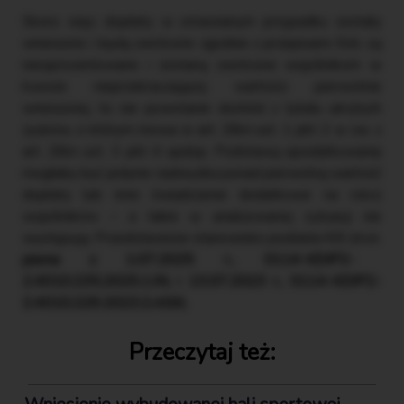
Skoro więc dopłaty w omawianym przypadku zostały
wniesione i będą zwrócone zgodnie z przepisami Ksh, są
nieoprocentowane i zostaną zwrócone wspólnikom w
kwocie nieprzekraczającej wartości pierwotnie
wniesionej, to nie powstanie dochód z tytułu ukrytych
zysków, o którym mowa w art. 28m ust. 1 pkt 2 w zw. z
art. 28m ust. 3 pkt 4 updop. Podstawą opodatkowania
mogłaby być jedynie nadwyżka ponad pierwotną wartość
dopłaty lub inne świadczenie dodatkowe na rzecz
wspólników – a takie w analizowanej sytuacji nie
występują. Przedstawione stanowisko podziela KIS (m.in.
pisma z 1.07.2025 r., 0114-KDIP2-
2.4010.235.2025.1.IN, i 13.07.2023 r., 0114-KDIP2-
2.4010.229.2023.2.ASK
).
Przeczytaj też: