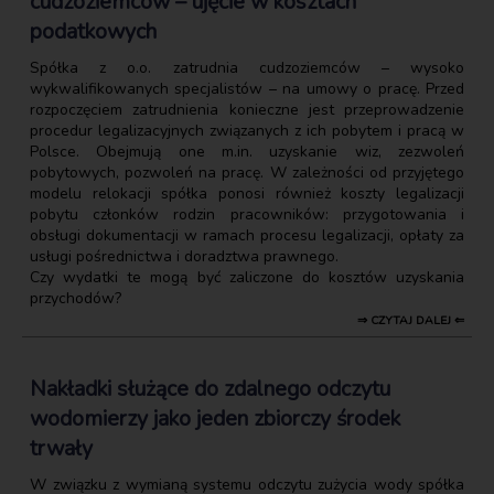
cudzoziemców – ujęcie w kosztach
podatkowych
Spółka z o.o. zatrudnia cudzoziemców – wysoko
wykwalifikowanych specjalistów – na umowy o pracę. Przed
rozpoczęciem zatrudnienia konieczne jest przeprowadzenie
procedur legalizacyjnych związanych z ich pobytem i pracą w
Polsce. Obejmują one m.in. uzyskanie wiz, zezwoleń
pobytowych, pozwoleń na pracę. W zależności od przyjętego
modelu relokacji spółka ponosi również koszty legalizacji
pobytu członków rodzin pracowników: przygotowania i
obsługi dokumentacji w ramach procesu legalizacji, opłaty za
usługi pośrednictwa i doradztwa prawnego.
Czy wydatki te mogą być zaliczone do kosztów uzyskania
przychodów?
⇒ CZYTAJ DALEJ ⇐
Nakładki służące do zdalnego odczytu
wodomierzy jako jeden zbiorczy środek
trwały
W związku z wymianą systemu odczytu zużycia wody spółka