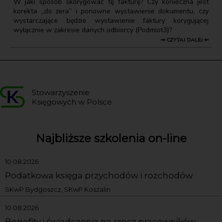
W jaki sposób skorygować tę fakturę? Czy konieczna jest
korekta „do zera” i ponowne wystawienie dokumentu, czy
wystarczające będzie wystawienie faktury korygującej
wyłącznie w zakresie danych odbiorcy (Podmiot3)?
⇒ CZYTAJ DALEJ ⇐
Stowarzyszenie
Księgowych w Polsce
Najbliższe szkolenia on-line
10.08.2026
Podatkowa księga przychodów i rozchodów
SKwP Bydgoszcz, SKwP Koszalin
10.08.2026
Benefity i świadczenia na rzecz pracowników,