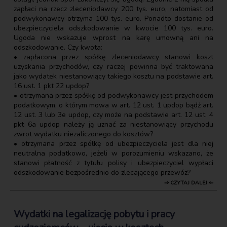
zapłaci na rzecz zleceniodawcy 200 tys. euro, natomiast od
podwykonawcy otrzyma 100 tys. euro. Ponadto dostanie od
ubezpieczyciela odszkodowanie w kwocie 100 tys. euro.
Ugoda nie wskazuje wprost na karę umowną ani na
odszkodowanie. Czy kwota:
• zapłacona przez spółkę zleceniodawcy stanowi koszt
uzyskania przychodów, czy raczej powinna być traktowana
jako wydatek niestanowiący takiego kosztu na podstawie art.
16 ust. 1 pkt 22 updop?
• otrzymana przez spółkę od podwykonawcy jest przychodem
podatkowym, o którym mowa w art. 12 ust. 1 updop bądź art.
12 ust. 3 lub 3e updop, czy może na podstawie art. 12 ust. 4
pkt 6a updop należy ją uznać za niestanowiący przychodu
zwrot wydatku niezaliczonego do kosztów?
• otrzymana przez spółkę od ubezpieczyciela jest dla niej
neutralna podatkowo, jeżeli w porozumieniu wskazano, że
stanowi płatność z tytułu polisy i ubezpieczyciel wypłaci
odszkodowanie bezpośrednio do zlecającego przewóz?
⇒ CZYTAJ DALEJ ⇐
Wydatki na legalizację pobytu i pracy