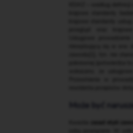
KSWZ – według definicji w
krajowe standardy badan
krajowe standardy usług 
przegląd oraz krajow
Usługowe prowadzenie 
niewpisującą się w ww. 
zawodu[1], tzn. nie stano
pokrewnej (potwierdza to
wskazano, że usługowe 
Przewinienie w prowadz
rewidenta przepisów do
Może być narusz
Kwestie
zasad etyki zaw
sobą powiązane. W uobr 