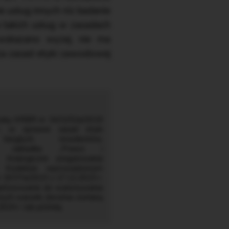
e usług innych niż badanie
 takich usług w zasadach
 wskazano wyżej, nie ma
za zasad etyki zawodowej
hwałą KRBR nr 3431/52a/2019
r. w sprawie zasad etyki
iegłych rewidentów,
.pl, zakładka „Prawo i
”. Analogiczne uregulowania
w Kodeksie wprowadzonym
207/7a/2023 z 17.12.2023 r.
zastosowanie do wykonywania
órych warunki zlecenia zostaną
024 r. lub później.