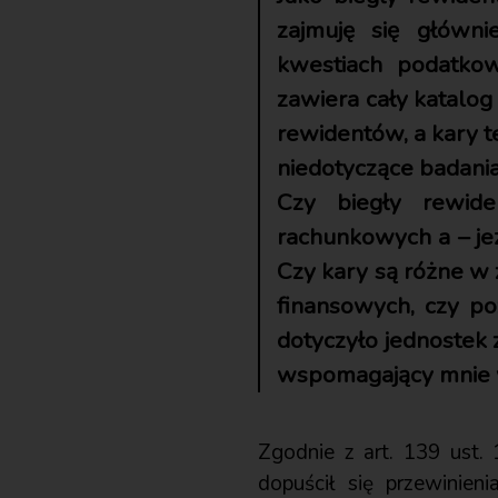
zajmuję się główn
kwestiach podatko
zawiera cały katalog
rewidentów, a kary t
niedotyczące badani
Czy biegły rewid
rachunkowych a – je
Czy kary są różne w 
finansowych, czy po
dotyczyło jednostek 
wspomagający mnie 
Zgodnie z art. 139 ust.
dopuścił się przewinien