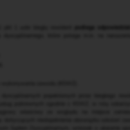
,
 1 pkt 1 uobr biegły rewident
podlega odpowiedzialn
ia dyscyplinarnego, które polega m.in. na naruszen
,
j,
w wykonywania zawodu (KSWZ).
dyscyplinarnych popełnionych przez biegłego rew
 usług pokrewnych zgodnie z KSWZ, w rolę oskarży
ęgowy właściwy ze względu na miejsce zamies
p. dotyczących niedopełnienia obowiązku szkoleń 
wym Sądem Dyscyplinarnym, wniosek o ukaranie spo