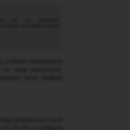
śnie nie ma standardu
czącego prowadzenia ksiąg
], w którym jednoznacznie
ę do usług pokrewnych).
ruszeniu przez biegłego
ksiąg rachunkowych są ze
 art. 74–75 w kontekście