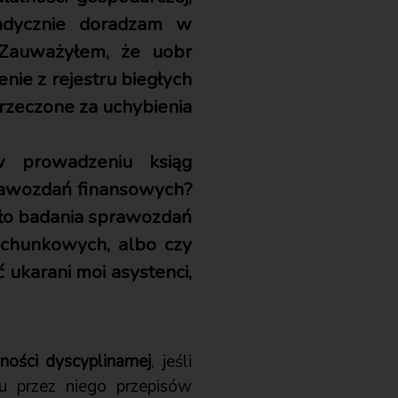
radycznie doradzam w
 Zauważyłem, że uobr
nie z rejestru biegłych
orzeczone za uchybienia
w prowadzeniu ksiąg
prawozdań finansowych?
zyło badania sprawozdań
rachunkowych, albo czy
 ukarani moi asystenci,
ości dyscyplinarnej
, jeśli
iu przez niego przepisów