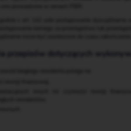
st ono prowadzone w ramach PIBR.
godnie z art. 142 uobr postępowanie dyscyplinarne
 postępowania karnego za przestępstwo lub przestę
yplinarne może być zawieszone do czasu zakończenia
ia przepisów dotyczących wykony
r zawód biegłego rewidenta polega na:
 rewizji finansowej,
estacyjnych innych niż czynności rewizji finanso
egłych rewidentów,
krewnych