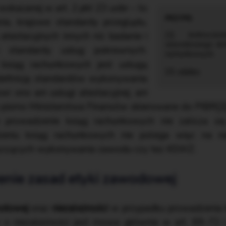
skazanej w art. 2 pkt 23 uobr – to
ia, krajowe standardy przeglądu,
atestacyjnych innych niż badanie i
[1] Jednocze
zawodowego doty
e standardy usług pokrewnych.
rachunkowych.
ksiąg rachunkowych jest usługą
[2]
⇒link⇐
definicję standardów wykonywania
wi ono ani usługi atestacyjnej, ani
 pismo Ministerstwa Finansów skierowane do PIBR[2
prowadzenie ksiąg rachunkowych nie zalicza si
eniu ksiąg rachunkowych nie polega więc na na
tyczących wykonywania zawodu czy też KSWZ.
enie zasad etyki zawodowej
odowej
oraz
niezależności
w przypadku prowadzenia 
o niezależności jest mowa głównie w art. 69–72 i