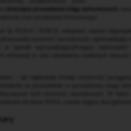
okrewnej, podejmowane przez
tym
dotyczące prowadzenia ksiąg rachunkowych
, rew
ządzania oraz zarządzania finansowego
.
ki
(§ R220.4 i R240.3) wskazano wprost niepożąd
ykonywania czynności zawodowych, wprowadzając np
cji w sposób wprowadzający/mogący wprowadzi
 informacji w celu odniesienia osobistych korzyści
m – jak najbardziej istnieje możliwość pociągnię
 rewidenta za przewinienie w prowadzeniu ksiąg rac
 dotyczących tych czynności zawodowych. W takim
wadzone nie przez PANA, a przez organy dyscyplinar
kary