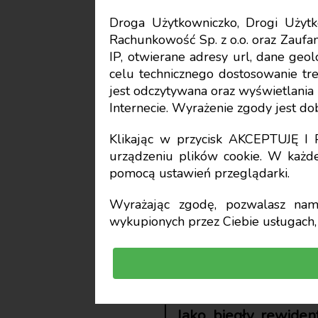
Droga Użytkowniczko, Drogi Uży
Rachunkowość Sp. z o.o. oraz Zaufan
Rachunkowość
IP, otwierane adresy url, dane geo
celu technicznego dostosowanie treś
Odpowied
jest odczytywana oraz wyświetlani
Internecie. Wyrażenie zgody jest d
biegłego 
Klikając w przycisk AKCEPTUJĘ 
urządzeniu plików cookie. W każde
pomocą ustawień przeglądarki.
prowadze
Wyrażając zgodę, pozwalasz nam 
wykupionych przez Ciebie usługach, 
Maciej Chorostkowsk
biegły rewident
Jako biegły rewiden