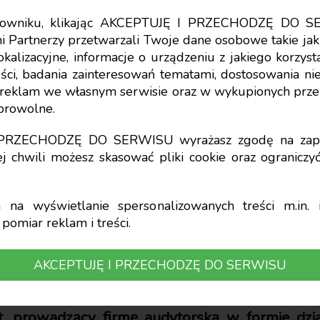
tkowniku, klikając AKCEPTUJĘ I PRZECHODZĘ DO S
i Partnerzy przetwarzali Twoje dane osobowe takie jak 
lokalizacyjne, informacje o urządzeniu z jakiego korzy
ci, badania zainteresowań tematami, dostosowania niekt
zialność dyscyplina
a reklam we własnym serwisie oraz w wykupionych prze
obrowolne.
rewidenta za przewi
I PRZECHODZĘ DO SERWISU wyrażasz zgodę na zapi
j chwili możesz skasować pliki cookie oraz ogranicz
niu ksiąg rachunko
na wyświetlanie spersonalizowanych treści m.in. i
pomiar reklam i treści.
i
AKCEPTUJĘ I PRZECHODZĘ DO SERWISU
t, prowadzący firmę audytorską w formie dzia