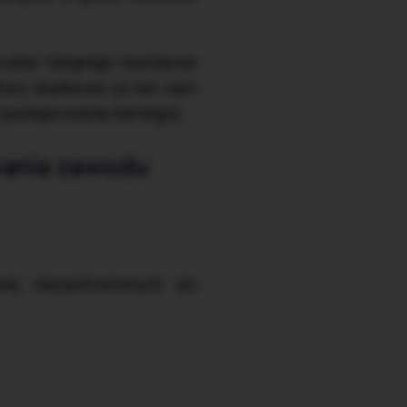
 wobec biegłego rewidenta
pstwo skarbowe za ten sam
 postępowania karnego).
wania zawodu
wej, niezastrzeżonych do