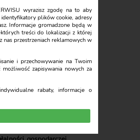
ERWISU wyrazisz zgodę na to aby
Data publikacji: 2024-06-03
identyfikatory plików cookie, adresy
stasz. Informacje gromadzone będą w
órych treści do lokalizacji z której
rna
z nas przestrzeniach reklamowych w
nienie w
sanie i przechowywanie na Twoim
yć możliwość zapisywania nowych za
wych
ndywidualne rabaty, informacje o
łalności gospodarczej,