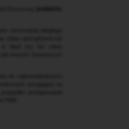
izji finansowej,
podatków
,
ane zachowania biegłego
. zakaz sporządzania lub
ć w błąd czy też zakaz
 lub korzyści finansowych
cia do odpowiedzialności
hunkowych, polegające na
 przypadku postępowanie
ne PIBR.