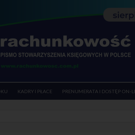
OKU
KADRY I PŁACE
PRENUMERATA I DOSTĘP ON-L