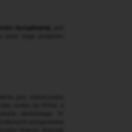
ości dyscyplinarnej
, jeśli
iu przez niego przepisów
identa przy wykonywaniu
ciela wciela się PANA, a
zkania obwinionego. W
zawodowych) postępowanie
rządza Krajowy Rzecznik