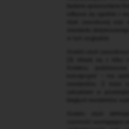
badania sprawozdania fina
odbywa się zgodnie z wy
etyki zawodowej oraz s
standardu dedykowanego 
w tym względzie.
Kodeks etyki zawodowy
[3] składa się z kilku 
Kodeksu, podstawowe
koncepcyjne” – ma zast
rewidentów. Z kolei 
zatrudnieni w przedsięb
biegłych rewidentów wyk
Kodeks etyki
definiuj
czynności wymagające po