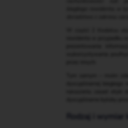
rachunkowości lub p
biegłego rewidenta, w 
doradztwa z zakresu zar
W części 2
Kodeksu ety
rewidenta w przypadku w
prezentowania informa
wykorzystywania poufnych
przez innych.
Tym samym – moim zdanie
dyscyplinarnej biegłego
naruszeniu zasad etyki
dyscyplinarne byłoby pro
Rodzaj i wymiar 