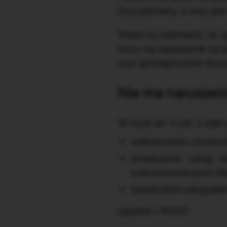
Dyscyplinarny, a więc je
Warto tu nadmienić, że z
toczy się niezależnie od
czyn (postępowanie dysc
Nie ma naruszen
W myśl art. 3 ust. 1 uob
wykonywaniu czynności
świadczeniu usług at
wykonywania przez bi
świadczeniu usług po
zgodnie z KSWZ.