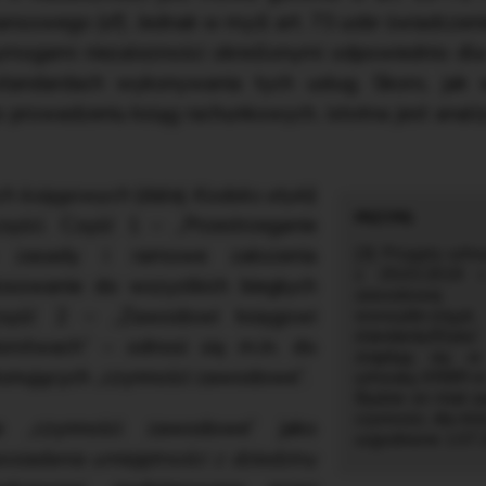
nsowego (sf). Jednak w myśl art. 73 uobr świadczeni
mogami niezależności określonymi odpowiednio dla
tandardach wykonywania tych usług. Skoro, jak
prowadzeniu ksiąg rachunkowych, istotna jest anali
ch księgowych
(dalej
Kodeks etyki
)
części. Część 1 – „Przestrzeganie
 zasady i ramowe założenia
[3] Przyjęty uc
z 25.03.2019 
osowanie do wszystkich biegłych
zawodowej b
część 2 – „Zawodowi księgowi
www.pibr.org
standardy/Etyka
iorstwach” – odnosi się m.in. do
znajdują się 
onujących „czynności zawodowe”.
uchwałą KRBR nr 
Będzie on miał 
czynności, dla kt
e „czynności zawodowe” jako
uzgodnione 1.07.2
siadania umiejętności z dziedziny