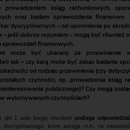
ie prowadzeniem ksiąg rachunkowych, spo
wych oraz badam sprawozdania finansowe.
 kar dyscyplinarnych – od upomnienia po skreśle
e – jeśli dobrze rozumiem – mogą być również 
a sprawozdań finansowych.
ent może być ukarany za przewinienie 
żeli tak – czy karą może być zakaz badania s
zależności od rodzaju przewinienia (czy dotyc
zostałych czynności, np. prowadzenia ksiąg 
zainteresowania publicznego)? Czy mogą zostać
w wykonywanych czynnościach?
 1 pkt 1 uobr biegły rewident
podlega odpowiedzialn
ia dyscyplinarnego, które polega m.in. na naruszen