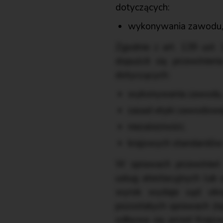
dotyczących:
wykonywania zawodu
Zgodnie z art. 139 ust.
dopuścił się przewinien
dotyczących:
wykonywania zawodu
zasad etyki zawodowe
niezależności,
krajowych standardó
W sprawach przewinień 
usług atestacyjnych lub
wyrok wydaje sąd okr
pozostałych sprawach (n
odbywa się przed Krajo