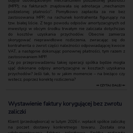
objęte obowiązkowym mechanizmem podzielonej płatności
(MPP); na fakturach znajdowała się adnotacja „mechanizm
podzielonej płatności”. Pomyłkowo zapłaciła za nie bez
zastosowania MPP, na rachunek kontrahenta figurujący na
tzw. białej liście. Z tego powodu odpisów amortyzacyjnych od
inwestycji w obcym środku trwałym nie zaliczała dotychczas
do kosztów uzyskania przychodów. Obecnie zamierza
skorygować nieprawidłowe rozliczenia, zwracając się do
kontrahenta o zwrot części należności odpowiadającej kwocie
VAT, a następnie dokonując ponownej płatności, tym razem z
zastosowaniem MPP.
Czy po przeprowadzeniu takiej operacji spółka będzie mogła
ująć dokonane odpisy amortyzacyjne w kosztach uzyskania
przychodów? Jeśli tak, to w jakim momencie – na bieżąco czy
wstecz, poprzez korektę rozliczenia?
⇒ CZYTAJ DALEJ ⇐
Wystawienie faktury korygującej bez zwrotu
zaliczki
Klient (przedsiębiorca) w lutym 2026 r. wpłacił spółce zaliczkę
na poczet dostawy konkretnego towaru. Została ona
udokumentowana fakturą zaliczkową. Spółka rozliczyła