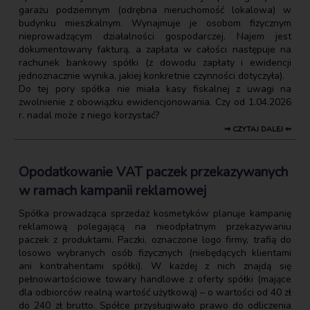
garażu podziemnym (odrębna nieruchomość lokalowa) w
budynku mieszkalnym. Wynajmuje je osobom fizycznym
nieprowadzącym działalności gospodarczej. Najem jest
dokumentowany fakturą, a zapłata w całości następuje na
rachunek bankowy spółki (z dowodu zapłaty i ewidencji
jednoznacznie wynika, jakiej konkretnie czynności dotyczyła).
Do tej pory spółka nie miała kasy fiskalnej z uwagi na
zwolnienie z obowiązku ewidencjonowania. Czy od 1.04.2026
r. nadal może z niego korzystać?
⇒ CZYTAJ DALEJ ⇐
Opodatkowanie VAT paczek przekazywanych
w ramach kampanii reklamowej
Spółka prowadząca sprzedaż kosmetyków planuje kampanię
reklamową polegającą na nieodpłatnym przekazywaniu
paczek z produktami. Paczki, oznaczone logo firmy, trafią do
losowo wybranych osób fizycznych (niebędących klientami
ani kontrahentami spółki). W każdej z nich znajdą się
pełnowartościowe towary handlowe z oferty spółki (mające
dla odbiorców realną wartość użytkową) – o wartości od 40 zł
do 240 zł brutto. Spółce przysługiwało prawo do odliczenia