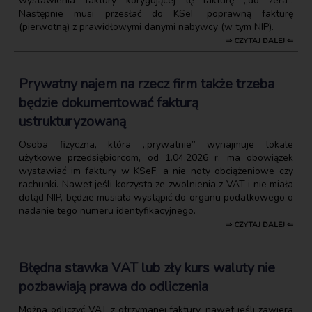
wystawienia faktury korygującej tę fakturę „do zera”.
Następnie musi przesłać do KSeF poprawną fakturę
(pierwotną) z prawidłowymi danymi nabywcy (w tym NIP).
⇒ CZYTAJ DALEJ ⇐
Prywatny najem na rzecz firm także trzeba
będzie dokumentować fakturą
ustrukturyzowaną
Osoba fizyczna, która „prywatnie” wynajmuje lokale
użytkowe przedsiębiorcom, od 1.04.2026 r. ma obowiązek
wystawiać im faktury w KSeF, a nie noty obciążeniowe czy
rachunki. Nawet jeśli korzysta ze zwolnienia z VAT i nie miała
dotąd NIP, będzie musiała wystąpić do organu podatkowego o
nadanie tego numeru identyfikacyjnego.
⇒ CZYTAJ DALEJ ⇐
Błędna stawka VAT lub zły kurs waluty nie
pozbawiają prawa do odliczenia
Można odliczyć VAT z otrzymanej faktury, nawet jeśli zawiera