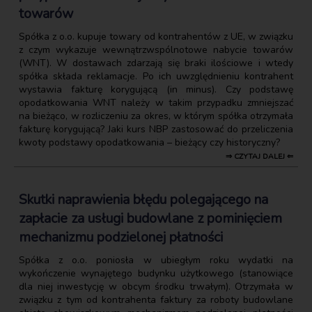
towarów
Spółka z o.o. kupuje towary od kontrahentów z UE, w związku
z czym wykazuje wewnątrzwspólnotowe nabycie towarów
(WNT). W dostawach zdarzają się braki ilościowe i wtedy
spółka składa reklamacje. Po ich uwzględnieniu kontrahent
wystawia fakturę korygującą (in minus). Czy podstawę
opodatkowania WNT należy w takim przypadku zmniejszać
na bieżąco, w rozliczeniu za okres, w którym spółka otrzymała
fakturę korygującą? Jaki kurs NBP zastosować do przeliczenia
kwoty podstawy opodatkowania – bieżący czy historyczny?
⇒ CZYTAJ DALEJ ⇐
Skutki naprawienia błędu polegającego na
zapłacie za usługi budowlane z pominięciem
mechanizmu podzielonej płatności
Spółka z o.o. poniosła w ubiegłym roku wydatki na
wykończenie wynajętego budynku użytkowego (stanowiące
dla niej inwestycję w obcym środku trwałym). Otrzymała w
związku z tym od kontrahenta faktury za roboty budowlane