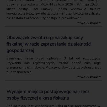
otrzymaną zaliczkę w JPK_V7M za luty 2026 r. W maju 2026 r.
klient odstąpił od umowy. Spółka wystawiła fakturę
korygującą z tytułu zwrotu zaliczki, mimo że faktycznie zaliczka
nie została zwrócona. Czy postąpiła prawidłowo?
⇒ CZYTAJ DALEJ ⇐
Obowiązek zwrotu ulgi na zakup kasy
fiskalnej w razie zaprzestania działalności
gospodarczej
Zamykając firmę przed upływem 3 lat od rozpoczęcia
używania kas rejestrujących, trzeba oddać całą ulgę
przyznaną na ich nabycie. Przyczyna likwidacji działalności jest
tu bez znaczenia.
⇒ CZYTAJ DALEJ ⇐
Wynajem miejsca postojowego na rzecz
osoby fizycznej a kasa fiskalna
Spółka z o.o. jest właścicielem kilku miejsc parkingowych w