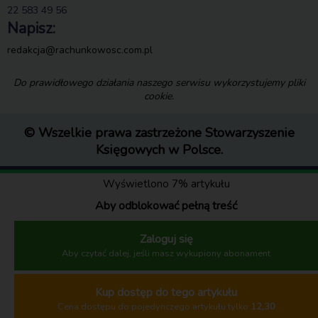
22 583 49 56
Napisz:
redakcja@rachunkowosc.com.pl
Do prawidłowego działania naszego serwisu wykorzystujemy pliki
cookie.
© Wszelkie prawa zastrzeżone Stowarzyszenie
Księgowych w Polsce.
Wyświetlono 7% artykułu
Aby odblokować pełną treść
Zaloguj się
Aby czytać dalej, jeśli masz wykupiony abonament
Kup dostęp do tego artykułu
Cena dostępu do pojedynczego artykułu tylko
12,30