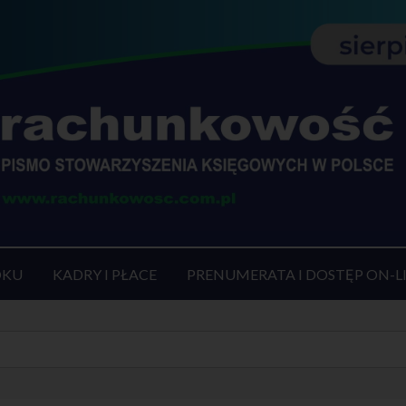
OKU
KADRY I PŁACE
PRENUMERATA I DOSTĘP ON-L