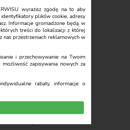
ERWISU wyrazisz zgodę na to aby
Data publikacji: 2025-02-10
identyfikatory plików cookie, adresy
stasz. Informacje gromadzone będą w
órych treści do lokalizacji z której
lony po
z nas przestrzeniach reklamowych w
sanie i przechowywanie na Twoim
yć możliwość zapisywania nowych za
ndywidualne rabaty, informacje o
ad–styczeń). W umowie
mies. Bezpośrednio po
s określony – 6 mies.