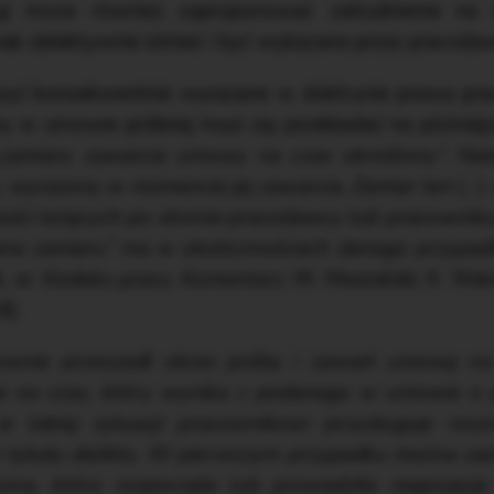
) może również zaproponować zatrudnienie na i
nak obiektywnie istnieć i być wykazane przez pracoda
syć konsekwentnie wyrażane w doktrynie prawa prac
ny w umowie próbnej musi się przekładać na późniejs
„zamiaru zawarcia umowy na czas określony”. Nal
 wyrażony w momencie jej zawarcia. Zamiar ten
(…)
ości leżących po stronie pracodawcy lub pracownik
ana zamiaru” ma w okolicznościach danego przypad
, w:
Kodeks pracy.
Komentarz
, W. Muszalski, K. Wa
4).
ywnie przeszedł okres próby i zawarł umowę na
nie na czas, który wynika z podanego w umowie o 
w takiej sytuacji pracownikowi przysługuje ros
z tytułu deliktu. W pierwszym przypadku można zas
rona, która rozpoczęła lub prowadziła negocjacj