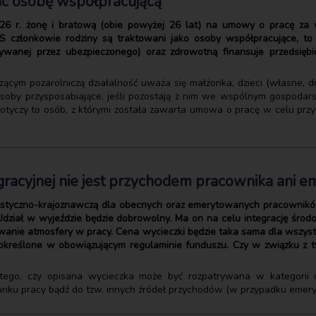
płac osobę współpracującą
.2026 r. żonę i bratową (obie powyżej 26 lat) na umowy o pracę za
S członkowie rodziny są traktowani jako osoby współpracujące, to
ywanej przez ubezpieczonego) oraz zdrowotną finansuje przedsięb
cym pozarolniczą działalność uważa się małżonka, dzieci (własne, d
osoby przysposabiające, jeśli pozostają z nim we wspólnym gospoda
dotyczy to osób, z którymi została zawarta umowa o pracę w celu pr
gracyjnej nie jest przychodem pracownika ani e
ystyczno-krajoznawczą dla obecnych oraz emerytowanych pracowników
y. Udział w wyjeździe będzie dobrowolny. Ma on na celu integrację śr
owanie atmosfery w pracy. Cena wycieczki będzie taka sama dla wszys
, określone w obowiązującym regulaminie funduszu. Czy w związku z t
tego, czy opisana wycieczka może być rozpatrywana w kategorii 
unku pracy bądź do tzw. innych źródeł przychodów (w przypadku eme