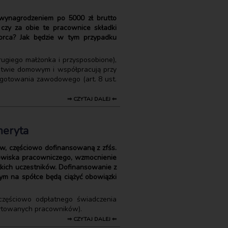
 wynagrodzeniem po 5000 zł brutto
 czy za obie te pracownice składki
iorca? Jak będzie w tym przypadku
rugiego małżonka i przysposobione),
rstwie domowym i współpracują przy
zygotowania zawodowego (art. 8 ust.
⇒ CZYTAJ DALEJ ⇐
meryta
, częściowo dofinansowaną z zfśs.
odowiska pracowniczego, wzmocnienie
tkich uczestników. Dofinansowanie z
ym na spółce będą ciążyć obowiązki
częściowo odpłatnego świadczenia
rytowanych pracowników).
⇒ CZYTAJ DALEJ ⇐