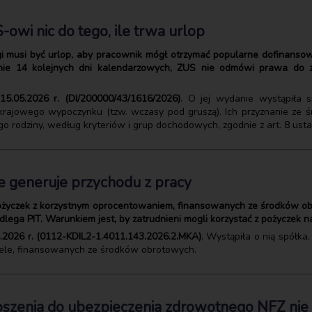
owi nic do tego, ile trwa urlop
 musi być urlop, aby pracownik mógł otrzymać popularne dofinansowan
nie 14 kolejnych dni kalendarzowych, ZUS nie odmówi prawa do
 15.05.2026 r. (DI/200000/43/1616/2026)
. O jej wydanie wystąpiła 
krajowego wypoczynku (tzw. wczasy pod gruszą). Ich przyznanie ze 
ego rodziny, według kryteriów i grup dochodowych, zgodnie z art. 8 usta
e generuje przychodu z pracy
pożyczek z korzystnym oprocentowaniem, finansowanych ze środków ob
lega PIT. Warunkiem jest, by zatrudnieni mogli korzystać z pożyczek n
04.2026 r. (0112-KDIL2-1.4011.143.2026.2.MKA)
. Wystąpiła o nią spółka
ele, finansowanych ze środków obrotowych.
łoszenia do ubezpieczenia zdrowotnego NFZ nie