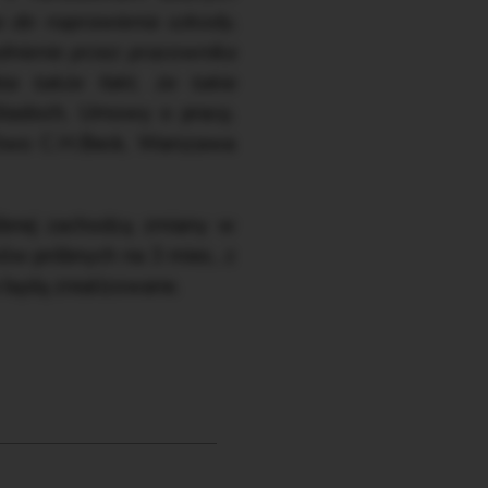
 do naprawienia szkody,
dnienie przez pracownika
ia także fakt, że takie
ładoch, Umowy o pracę.
two C.H.Beck, Warszawa
róbnej zachodzą zmiany w
mów próbnych na 3 mies., z
 będą zrealizowane.