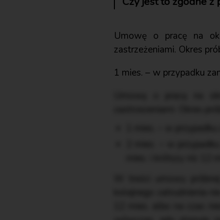
Czy jest to zgodne z
Umowę o pracę na okr
zastrzeżeniami. Okres pr
1 mies. – w przypadku zam
Umowę o pracę na okr
zastrzeżeniami. Okres pr
1 mies. – w przypadku 
2 mies. – w przypadk
mies. i krótszy niż 12 m
W treści umowy próbnej
kolejnego zatrudnienia n
12 mies. albo na czas ni