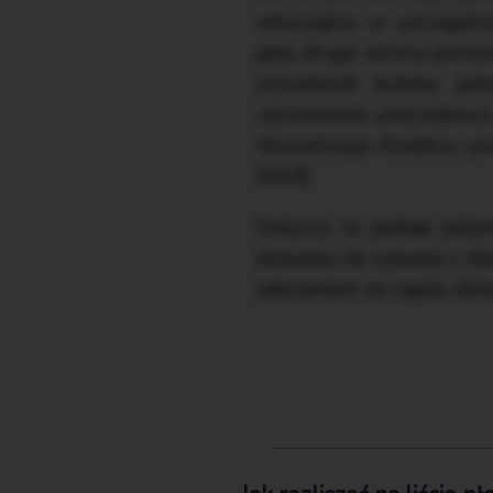
obyczajów, w szczególn
jaką druga strona ponio
przesłanek byłoby jedn
zachowanie pracodawcy 
Nowelizacja Kodeksu pr
2024).
Dotyczy to jednak jedyn
stosunku do sytuacji z dn
założeniem że zapisy dot