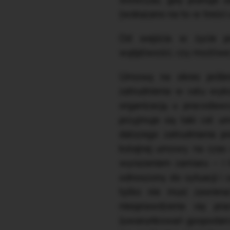
wówczas, gdy planuje si
(wskazano na to w treści 
Od wejścia w życie pr
wątpliwości, czy możliwe
Umowę na okres próbny 
zatrudnienia w celu wyko
organizacją u pracodawc
przyjmuje się taki cel 
dalszego zatrudniania p
kolejnej umowy na czas o
wyrażeniem zamiaru – i 
odnoszony do sytuacji i
tylko nie musi zawier
niesprawdzenia się pr
(uwarunkowań gospodarczy