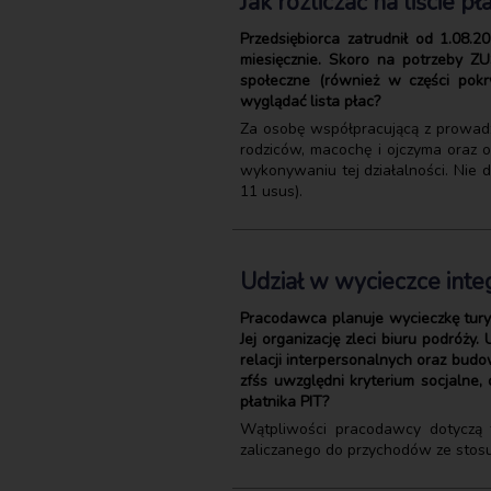
Jak rozliczać na liście 
Przedsiębiorca zatrudnił od 1.08
miesięcznie. Skoro na potrzeby ZU
społeczne (również w części pokr
wyglądać lista płac?
Za osobę współpracującą z prowadzą
rodziców, macochę i ojczyma oraz 
wykonywaniu tej działalności. Nie 
11 usus).
Udział w wycieczce inte
Pracodawca planuje wycieczkę tur
Jej organizację zleci biuru podróż
relacji interpersonalnych oraz bud
zfśs uwzględni kryterium socjalne
płatnika PIT?
Wątpliwości pracodawcy dotyczą 
zaliczanego do przychodów ze stos