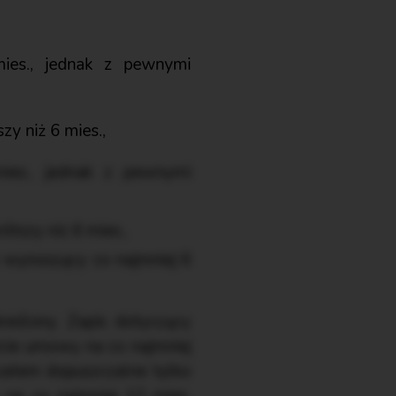
es., jednak z pewnymi
y niż 6 mies.,
es., jednak z pewnymi
tszy niż 6 mies.,
 wynoszący co najmniej 6
eślony. Zapis dotyczący
rcie umowy na co najmniej
 zatem dopuszczalne tylko