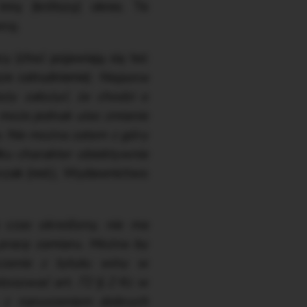
nny (krótszy) okres. Te
wcę.
y (choć pojawiają się też
ze zatrudnienie):
Niejasna
eży założyć, że chodzi o
może jednak ulec zmianie
a. Nie można zatem z góry
ku charakter obiektywnie
lczak (red.), Wydawnictwo
 czas określony, nie ma
pracę zamiaru. Można by
zczenie z tytułu winy w
tosować art. 72 § 2 Kc w
e z naruszeniem dobrych