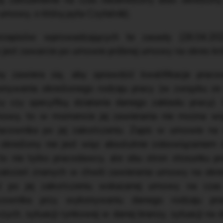
ę zatrudnienie na czas nieokreślony albo określony
umowy, o którą pyta Czytelnik).
zepisów wprowadzających te zasady (26.04.20
 jest zawarcie po umowie próbnej umowy na okres kró
zawiera się, aby sprawdzić kwalifikacje praco
nywania określonego rodzaju pracy (w związku ze s
y czy specyfiką działania danego zakładu pracy). 
umowy, to w momencie jej zawierania nie można w
racownika po jej zakończeniu. Zapis w umowie na
kreślony nie jest więc absolutnie zobowiązaniem d
to nie tylko pracodawcy, ale obu stron stosunku pr
 założeń znanych w chwili zawierania umowy na okre
ać po jej zakończeniu wskazanej umowy na czas 
acownika przy wykonywaniu danego rodzaju prac
ch, sytuacji rynkowej w danej branży, sytuacji na