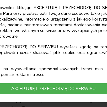
tkowniku, klikając AKCEPTUJĘ I PRZECHODZĘ DO S
i Partnerzy przetwarzali Twoje dane osobowe takie jak 
lokalizacyjne, informacje o urządzeniu z jakiego korzy
ci, badania zainteresowań tematami, dostosowania niekt
umowy na czas okreś
a reklam we własnym serwisie oraz w wykupionych prze
obrowolne.
a okres próbny
I PRZECHODZĘ DO SERWISU wyrażasz zgodę na zapi
j chwili możesz skasować pliki cookie oraz ogranicz
na wyświetlanie spersonalizowanych treści m.in. i
pomiar reklam i treści.
ownika na 3-miesięczny okres próbny (listop
AKCEPTUJĘ I PRZECHODZĘ DO SERWISU
o zamiarze zawarcia kolejnej umowy na 12 
arliśmy jednak z pracownikiem umowę na cza