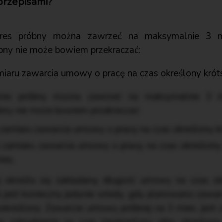
 przepisami?
es próbny można zawrzeć na maksymalnie 3 mi
óbny nie może bowiem przekraczać:
iaru zawarcia umowy o pracę na czas określony krótsz
es próbny można zawrzeć na maksymalnie 3 mi
óbny nie może bowiem przekraczać:
zamiaru zawarcia umowy o pracę na czas określony kró
u zamiaru zawarcia umowy o pracę na czas określony
ies.
 określa się zakładaną długość umowy na czas okr
ie jest konieczny jedynie wtedy, gdy planowano zawa
eokreślony. Zawarcie umowy próbnej na 3 mies. jest