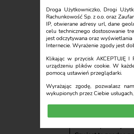
Droga Użytkowniczko, Drogi Uży
Rachunkowość Sp. z o.o. oraz Zaufan
Pracownicy
IP, otwierane adresy url, dane geo
celu technicznego dostosowanie treś
Długość 
jest odczytywana oraz wyświetlani
Internecie. Wyrażenie zgody jest d
umowie n
Klikając w przycisk AKCEPTUJĘ 
urządzeniu plików cookie. W każde
pomocą ustawień przeglądarki.
Marek Rotkiewicz
Wyrażając zgodę, pozwalasz nam 
wykupionych przez Ciebie usługach, 
Zatrudniliśmy prac
próbnej był zapis 
umowie próbnej zaw