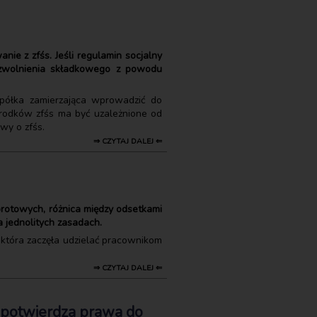
ie z zfśs. Jeśli regulamin socjalny
 zwolnienia składkowego z powodu
spółka zamierzająca wprowadzić do
środków zfśs ma być uzależnione od
wy o zfśs.
⇒ CZYTAJ DALEJ ⇐
rotowych, różnica między odsetkami
a jednolitych zasadach.
, która zaczęła udzielać pracownikom
⇒ CZYTAJ DALEJ ⇐
 potwierdza prawa do