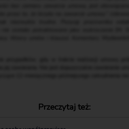
ości bez zamiaru zawarcia umowy, jest obowiązana
sła przez to, że liczyła na zawarcie umowy”. Udowo
ak niezwykle trudne. Pozycję pracownika osłab
nie zostało potraktowane jako wykroczenie
(M. G
acy. Wzory umów i klauzul. Komentarz
, Wydawnic
ie przypadków, gdy w trakcie realizacji umowy p
ia jej zawierania. Nie jest dopuszczalne zawieranie u
yczące 12-miesięcznego późniejszego zatrudnienia nie
Przeczytaj też: