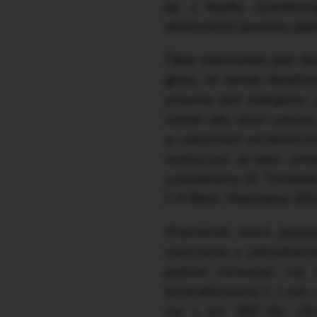
np. z klęską żywiołową
okoliczności powinny jed
Takie stanowisko jest do
głosy, że zamiar określo
prawnie jest kategoria 
zamiar obu stron umowy,
w zależności od okoliczn
wykluczyć, że taka „zmi
uzasadniony
(A. Tomanek
C.H.Beck, Warszawa 202
Pracownik, który pozyt
roszczenia o zatrudnie
jedynie rozważać, czy 
kontraktowaniu
(…)
lub 
zw. z art. 300 Kp: „St