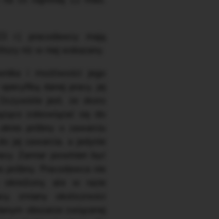
 na co najmniej 12 mies.
23 r.) pracodawcy mają
tszy niż w niej wskazany.
wnika i możliwości jego
pecyfiką danej pracy, jej
Oczywiste jest, że skoro
iążąco zobowiązać się do
 okres próbny o zawarciu
o jej zawarcia, a jedynie
acy. Zamiar powinien być
s próbny. Pracodawca nie
określony, ale w razie
y, zmiany okoliczności
 danym obszarze związanej