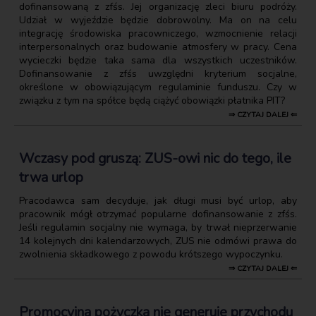
dofinansowaną z zfśs. Jej organizację zleci biuru podróży.
Udział w wyjeździe będzie dobrowolny. Ma on na celu
integrację środowiska pracowniczego, wzmocnienie relacji
interpersonalnych oraz budowanie atmosfery w pracy. Cena
wycieczki będzie taka sama dla wszystkich uczestników.
Dofinansowanie z zfśs uwzględni kryterium socjalne,
określone w obowiązującym regulaminie funduszu. Czy w
związku z tym na spółce będą ciążyć obowiązki płatnika PIT?
⇒ CZYTAJ DALEJ ⇐
Wczasy pod gruszą: ZUS-owi nic do tego, ile
trwa urlop
Pracodawca sam decyduje, jak długi musi być urlop, aby
pracownik mógł otrzymać popularne dofinansowanie z zfśs.
Jeśli regulamin socjalny nie wymaga, by trwał nieprzerwanie
14 kolejnych dni kalendarzowych, ZUS nie odmówi prawa do
zwolnienia składkowego z powodu krótszego wypoczynku.
⇒ CZYTAJ DALEJ ⇐
Promocyjna pożyczka nie generuje przychodu