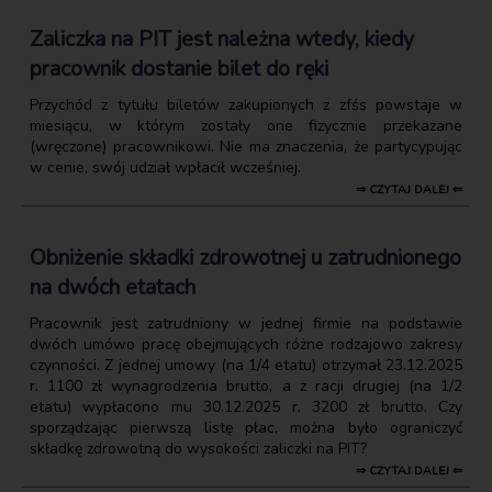
Zaliczka na PIT jest należna wtedy, kiedy
pracownik dostanie bilet do ręki
Przychód z tytułu biletów zakupionych z zfśs powstaje w
miesiącu, w którym zostały one fizycznie przekazane
(wręczone) pracownikowi. Nie ma znaczenia, że partycypując
w cenie, swój udział wpłacił wcześniej.
⇒ CZYTAJ DALEJ ⇐
Obniżenie składki zdrowotnej u zatrudnionego
na dwóch etatach
Pracownik jest zatrudniony w jednej firmie na podstawie
dwóch umówo pracę obejmujących różne rodzajowo zakresy
czynności. Z jednej umowy (na 1/4 etatu) otrzymał 23.12.2025
r. 1100 zł wynagrodzenia brutto, a z racji drugiej (na 1/2
etatu) wypłacono mu 30.12.2025 r. 3200 zł brutto. Czy
sporządzając pierwszą listę płac, można było ograniczyć
składkę zdrowotną do wysokości zaliczki na PIT?
⇒ CZYTAJ DALEJ ⇐