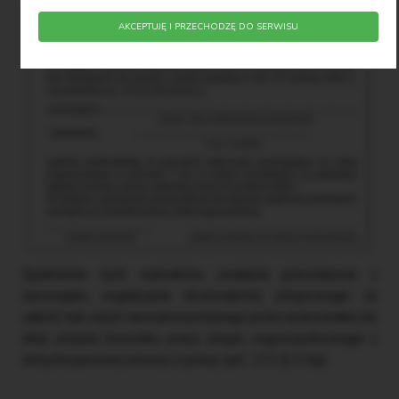
AKCEPTUJĘ I PRZECHODZĘ DO SERWISU
Spełnienie tych warunków zwalania pracodawcę z
obowiązku wypłacania ekwiwalentu urlopowego za
całość lub część niewykorzystanego przez pracownika do
dnia ustania stosunku pracy urlopu wypoczynkowego z
dotychczasowej umowy o pracę (art. 171 § 3 Kp).