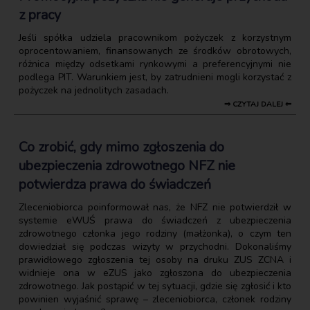
z pracy
Jeśli spółka udziela pracownikom pożyczek z korzystnym
oprocentowaniem, finansowanych ze środków obrotowych,
różnica między odsetkami rynkowymi a preferencyjnymi nie
podlega PIT. Warunkiem jest, by zatrudnieni mogli korzystać z
pożyczek na jednolitych zasadach.
⇒ CZYTAJ DALEJ ⇐
Co zrobić, gdy mimo zgłoszenia do
ubezpieczenia zdrowotnego NFZ nie
potwierdza prawa do świadczeń
Zleceniobiorca poinformował nas, że NFZ nie potwierdził w
systemie eWUŚ prawa do świadczeń z ubezpieczenia
zdrowotnego członka jego rodziny (małżonka), o czym ten
dowiedział się podczas wizyty w przychodni. Dokonaliśmy
prawidłowego zgłoszenia tej osoby na druku ZUS ZCNA i
widnieje ona w eZUS jako zgłoszona do ubezpieczenia
zdrowotnego. Jak postąpić w tej sytuacji, gdzie się zgłosić i kto
powinien wyjaśnić sprawę – zleceniobiorca, członek rodziny