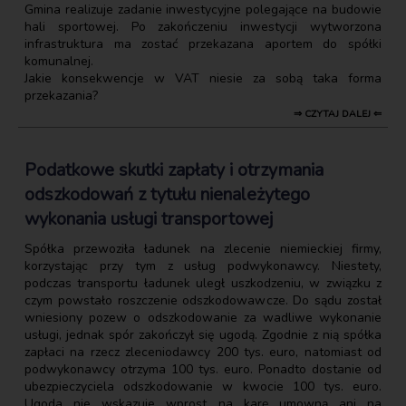
Gmina realizuje zadanie inwestycyjne polegające na budowie
hali sportowej. Po zakończeniu inwestycji wytworzona
infrastruktura ma zostać przekazana aportem do spółki
komunalnej.
Jakie konsekwencje w VAT niesie za sobą taka forma
przekazania?
⇒ CZYTAJ DALEJ ⇐
Podatkowe skutki zapłaty i otrzymania
odszkodowań z tytułu nienależytego
wykonania usługi transportowej
Spółka przewoziła ładunek na zlecenie niemieckiej firmy,
korzystając przy tym z usług podwykonawcy. Niestety,
podczas transportu ładunek uległ uszkodzeniu, w związku z
czym powstało roszczenie odszkodowawcze. Do sądu został
wniesiony pozew o odszkodowanie za wadliwe wykonanie
usługi, jednak spór zakończył się ugodą. Zgodnie z nią spółka
zapłaci na rzecz zleceniodawcy 200 tys. euro, natomiast od
podwykonawcy otrzyma 100 tys. euro. Ponadto dostanie od
ubezpieczyciela odszkodowanie w kwocie 100 tys. euro.
Ugoda nie wskazuje wprost na karę umowną ani na