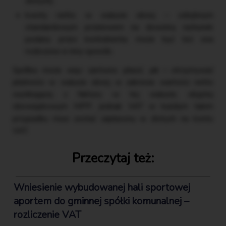
złotych),
kwoty netto w walucie obcej – odrębnym
standardowym przelewem na dowolny rachunek
podany przez kontrahenta; może być też ona
rozliczona w inny sposób.
Spółka może więc zarówno płacić, jak i otrzymywać
płatności w walucie obcej w zakresie wartości netto
wynikającej z faktury w tej walucie, objętej
obowiązkowym MPP, jednak VAT w każdym takim
przypadku musi zostać zapłacony w złotych na konto
VAT.
Przeczytaj też:
Wniesienie wybudowanej hali sportowej
aportem do gminnej spółki komunalnej –
rozliczenie VAT