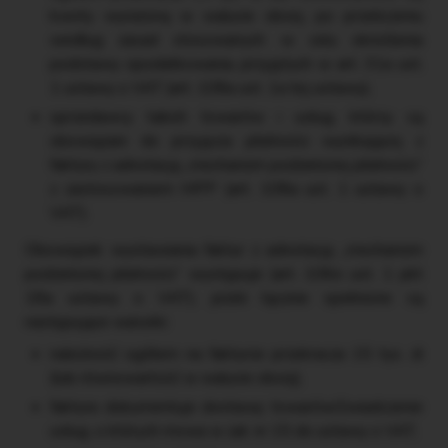
kwoty wyrażoną w walucie obcej, po przeliczeniu
według zasad stosowanych w celu określenia
podstawy opodatkowania, przyjętych w art. 31a ust.
1 ustawy o VAT (art. 108a ust. 1a tej ustawy),
sprzedawcy takich towarów i usług, którzy są
obowiązani do przyjęcia płatności wynikającej z
faktury z adnotacją „mechanizm podzielonej płatności”
z zastosowaniem MPP (art. 108a ust. 1 ustawy o
VAT).
Obowiązek wystawiania faktur z adnotacją „mechanizm
podzielonej płatności” występuje (art. 106e ust. 1 pkt
18a ustawy o VAT), jeżeli łącznie spełnione są
następujące warunki:
należność ogółem na fakturze przekracza 15 tys. zł
(lub równowartość w walucie obcej),
faktura dokumentuje dostawę towarów/świadczenie
usług, o których mowa w zał. nr 15 do ustawy o VAT,