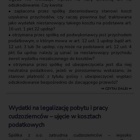
odszkodowanie. Czy kwota:
• zapłacona przez spółkę zleceniodawcy stanowi koszt
uzyskania przychodów, czy raczej powinna być traktowana
jako wydatek niestanowiący takiego kosztu na podstawie art.
16 ust. 1 pkt 22 updop?
• otrzymana przez spółkę od podwykonawcy jest przychodem
podatkowym, o którym mowa w art. 12 ust. 1 updop bądź art.
12 ust. 3 lub 3e updop, czy może na podstawie art. 12 ust. 4
pkt 6a updop należy ją uznać za niestanowiący przychodu
zwrot wydatku niezaliczonego do kosztów?
• otrzymana przez spółkę od ubezpieczyciela jest dla niej
neutralna podatkowo, jeżeli w porozumieniu wskazano, że
stanowi płatność z tytułu polisy i ubezpieczyciel wypłaci
odszkodowanie bezpośrednio do zlecającego przewóz?
⇒ CZYTAJ DALEJ ⇐
Wydatki na legalizację pobytu i pracy
cudzoziemców – ujęcie w kosztach
podatkowych
Spółka z o.o. zatrudnia cudzoziemców – wysoko