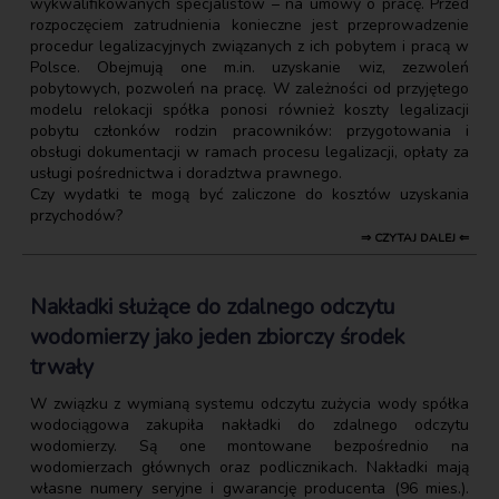
wykwalifikowanych specjalistów – na umowy o pracę. Przed
rozpoczęciem zatrudnienia konieczne jest przeprowadzenie
procedur legalizacyjnych związanych z ich pobytem i pracą w
Polsce. Obejmują one m.in. uzyskanie wiz, zezwoleń
pobytowych, pozwoleń na pracę. W zależności od przyjętego
modelu relokacji spółka ponosi również koszty legalizacji
pobytu członków rodzin pracowników: przygotowania i
obsługi dokumentacji w ramach procesu legalizacji, opłaty za
usługi pośrednictwa i doradztwa prawnego.
Czy wydatki te mogą być zaliczone do kosztów uzyskania
przychodów?
⇒ CZYTAJ DALEJ ⇐
Nakładki służące do zdalnego odczytu
wodomierzy jako jeden zbiorczy środek
trwały
W związku z wymianą systemu odczytu zużycia wody spółka
wodociągowa zakupiła nakładki do zdalnego odczytu
wodomierzy. Są one montowane bezpośrednio na
wodomierzach głównych oraz podlicznikach. Nakładki mają
własne numery seryjne i gwarancję producenta (96 mies.).