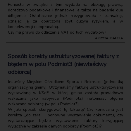
Poniosła w związku z tym wydatki na obsługę prawną,
doradztwo podatkowe i finansowe, a także na badanie due
dilligence. Ostatecznie jednak zrezygnowała z transakcji,
uznając ją za obarczoną zbyt dużym ryzykiem, a w
konsekwencji nieopłacalną.
Czy ma prawo do odliczenia VAT od tych wydatków?
⇒ CZYTAJ DALEJ ⇐
Sposób korekty ustrukturyzowanej faktury z
błędem w polu Podmiot3 (niewłaściwy
odbiorca)
Jesteśmy Miejskim Ośrodkiem Sportu i Rekreacji (jednostką
organizacyjną gminy). Otrzymaliśmy fakturę ustrukturyzowaną
wystawioną w KSeF, w której gmina została prawidłowo
wskazana jako nabywca (Podmiot2), natomiast błędnie
wskazano odbiorcę (w polu Podmiot3).
W jaki sposób skorygować tę fakturę? Czy konieczna jest
korekta „do zera” i ponowne wystawienie dokumentu, czy
wystarczające będzie wystawienie faktury korygującej
wyłącznie w zakresie danych odbiorcy (Podmiot3)?