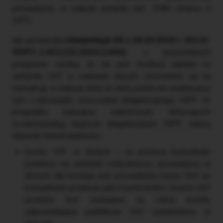
prowadzony w walucie polskiej (art. 108e ustawy o
VAT).
Jak potwierdza
interpretacja KIS z 26.03.2024 r. (0114-
KDIP1-1.4012.51.2024.2.AKA)
, z przywołanych
przepisów wynika, że nie jest możliwa zapłata na
rachunek VAT w walutach obcych. Umówienie się na
transakcję w walucie innej niż złoty polski nie zwalnia przy
tym z obowiązku stosowania obligatoryjnego MPP. W
przypadku transakcji walutowych, dotyczących
towarów/usług objętych obligatoryjnym MPP, należy
dokonać dwóch płatności:
kwoty VAT w złotych – za pomocą komunikatu
przelewu na rachunek rozliczeniowy prowadzony w
złotych, dla którego jest prowadzone konto VAT (w
komunikacie przelewu jako kwota brutto i kwota VAT
powinna być wskazana ta sama kwota,
odpowiadająca podatkowi VAT wyrażonemu w