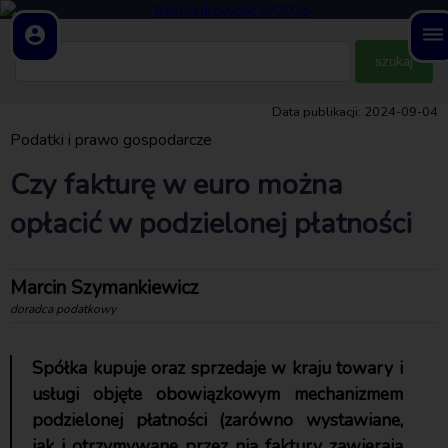
account_circle
dehaze
Data publikacji: 2024-09-04
Podatki i prawo gospodarcze
Czy fakturę w euro można
opłacić w podzielonej płatności
Marcin Szymankiewicz
doradca podatkowy
Spółka kupuje oraz sprzedaje w kraju towary i
usługi objęte obowiązkowym mechanizmem
podzielonej płatności (zarówno wystawiane,
jak i otrzymywane przez nią faktury zawierają