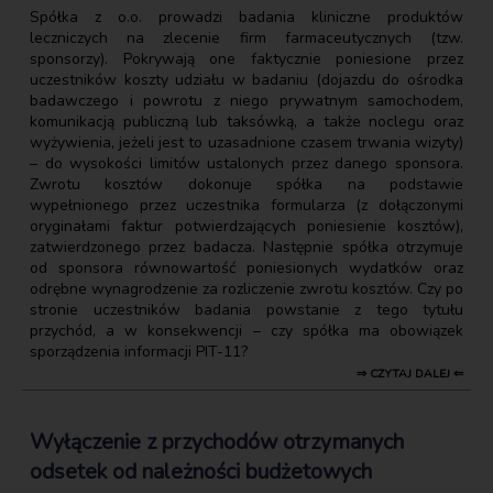
Spółka z o.o. prowadzi badania kliniczne produktów
leczniczych na zlecenie firm farmaceutycznych (tzw.
sponsorzy). Pokrywają one faktycznie poniesione przez
uczestników koszty udziału w badaniu (dojazdu do ośrodka
badawczego i powrotu z niego prywatnym samochodem,
komunikacją publiczną lub taksówką, a także noclegu oraz
wyżywienia, jeżeli jest to uzasadnione czasem trwania wizyty)
– do wysokości limitów ustalonych przez danego sponsora.
Zwrotu kosztów dokonuje spółka na podstawie
wypełnionego przez uczestnika formularza (z dołączonymi
oryginałami faktur potwierdzających poniesienie kosztów),
zatwierdzonego przez badacza. Następnie spółka otrzymuje
od sponsora równowartość poniesionych wydatków oraz
odrębne wynagrodzenie za rozliczenie zwrotu kosztów. Czy po
stronie uczestników badania powstanie z tego tytułu
przychód, a w konsekwencji – czy spółka ma obowiązek
sporządzenia informacji PIT-11?
⇒ CZYTAJ DALEJ ⇐
Wyłączenie z przychodów otrzymanych
odsetek od należności budżetowych