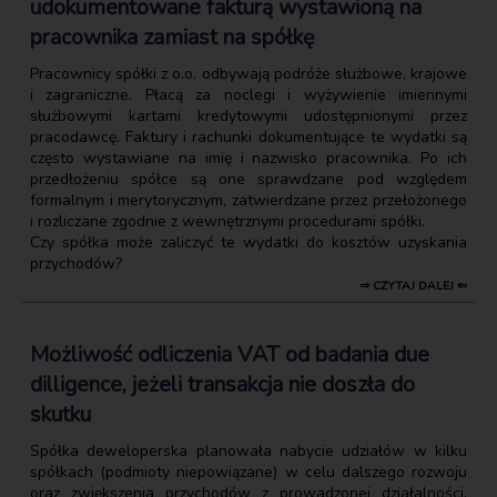
udokumentowane fakturą wystawioną na
pracownika zamiast na spółkę
Pracownicy spółki z o.o. odbywają podróże służbowe, krajowe
i zagraniczne. Płacą za noclegi i wyżywienie imiennymi
służbowymi kartami kredytowymi udostępnionymi przez
pracodawcę. Faktury i rachunki dokumentujące te wydatki są
często wystawiane na imię i nazwisko pracownika. Po ich
przedłożeniu spółce są one sprawdzane pod względem
formalnym i merytorycznym, zatwierdzane przez przełożonego
i rozliczane zgodnie z wewnętrznymi procedurami spółki.
Czy spółka może zaliczyć te wydatki do kosztów uzyskania
przychodów?
⇒ CZYTAJ DALEJ ⇐
Możliwość odliczenia VAT od badania due
dilligence, jeżeli transakcja nie doszła do
skutku
Spółka deweloperska planowała nabycie udziałów w kilku
spółkach (podmioty niepowiązane) w celu dalszego rozwoju
oraz zwiększenia przychodów z prowadzonej działalności.