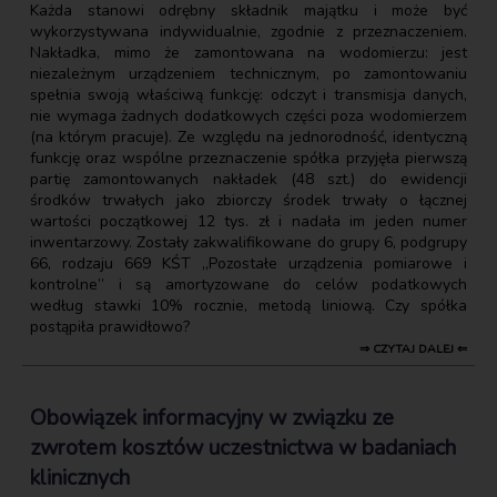
Każda stanowi odrębny składnik majątku i może być
wykorzystywana indywidualnie, zgodnie z przeznaczeniem.
Nakładka, mimo że zamontowana na wodomierzu: jest
niezależnym urządzeniem technicznym, po zamontowaniu
spełnia swoją właściwą funkcję: odczyt i transmisja danych,
nie wymaga żadnych dodatkowych części poza wodomierzem
(na którym pracuje). Ze względu na jednorodność, identyczną
funkcję oraz wspólne przeznaczenie spółka przyjęła pierwszą
partię zamontowanych nakładek (48 szt.) do ewidencji
środków trwałych jako zbiorczy środek trwały o łącznej
wartości początkowej 12 tys. zł i nadała im jeden numer
inwentarzowy. Zostały zakwalifikowane do grupy 6, podgrupy
66, rodzaju 669 KŚT „Pozostałe urządzenia pomiarowe i
kontrolne” i są amortyzowane do celów podatkowych
według stawki 10% rocznie, metodą liniową. Czy spółka
postąpiła prawidłowo?
⇒ CZYTAJ DALEJ ⇐
Obowiązek informacyjny w związku ze
zwrotem kosztów uczestnictwa w badaniach
klinicznych