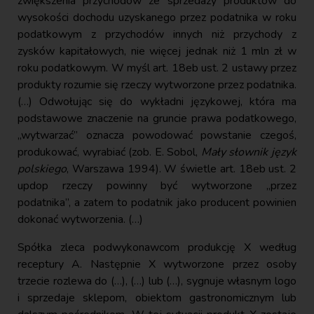
zwiększenia przychodów ze sprzedaży produktów do
wysokości dochodu uzyskanego przez podatnika w roku
podatkowym z przychodów innych niż przychody z
zysków kapitałowych, nie więcej jednak niż 1 mln zł w
roku podatkowym. W myśl art. 18eb ust. 2 ustawy przez
produkty rozumie się rzeczy wytworzone przez podatnika.
(…) Odwołując się do wykładni językowej, która ma
podstawowe znaczenie na gruncie prawa podatkowego,
„wytwarzać” oznacza powodować powstanie czegoś,
produkować, wyrabiać (zob. E. Sobol,
Mały słownik język
polskiego
, Warszawa 1994). W świetle art. 18eb ust. 2
updop rzeczy powinny być wytworzone „przez
podatnika”, a zatem to podatnik jako producent powinien
dokonać wytworzenia. (…)
Spółka zleca podwykonawcom produkcję X według
receptury A. Następnie X wytworzone przez osoby
trzecie rozlewa do (…), (…) lub (…), sygnuje własnym logo
i sprzedaje sklepom, obiektom gastronomicznym lub