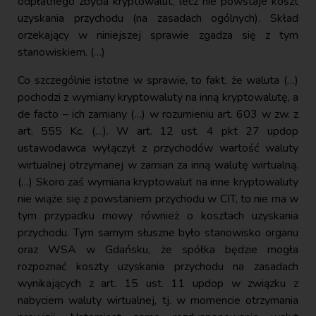
odpłatnego zbycia kryptowalut, lecz nie powstaje koszt
uzyskania przychodu (na zasadach ogólnych). Skład
orzekający w niniejszej sprawie zgadza się z tym
stanowiskiem. (…)
Co szczególnie istotne w sprawie, to fakt, że waluta (…)
pochodzi z wymiany kryptowaluty na inną kryptowalutę, a
de facto – ich zamiany (…) w rozumieniu art. 603 w zw. z
art. 555 Kc. (…). W art. 12 ust. 4 pkt 27 updop
ustawodawca wyłączył z przychodów wartość waluty
wirtualnej otrzymanej w zamian za inną walutę wirtualną.
(…) Skoro zaś wymiana kryptowalut na inne kryptowaluty
nie wiąże się z powstaniem przychodu w CIT, to nie ma w
tym przypadku mowy również o kosztach uzyskania
przychodu. Tym samym słuszne było stanowisko organu
oraz WSA w Gdańsku, że spółka będzie mogła
rozpoznać koszty uzyskania przychodu na zasadach
wynikających z art. 15 ust. 11 updop w związku z
nabyciem waluty wirtualnej, tj. w momencie otrzymania