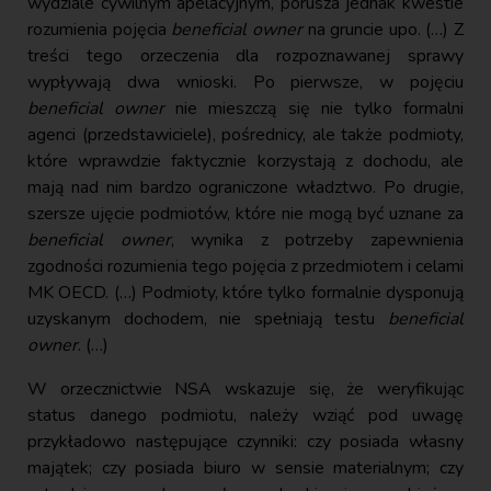
wydziale cywilnym apelacyjnym, porusza jednak kwestie
rozumienia pojęcia
beneficial owner
na gruncie upo. (…) Z
treści tego orzeczenia dla rozpoznawanej sprawy
wypływają dwa wnioski. Po pierwsze, w pojęciu
beneficial owner
nie mieszczą się nie tylko formalni
agenci (przedstawiciele), pośrednicy, ale także podmioty,
które wprawdzie faktycznie korzystają z dochodu, ale
mają nad nim bardzo ograniczone władztwo. Po drugie,
szersze ujęcie podmiotów, które nie mogą być uznane za
beneficial owner
, wynika z potrzeby zapewnienia
zgodności rozumienia tego pojęcia z przedmiotem i celami
MK OECD. (…) Podmioty, które tylko formalnie dysponują
uzyskanym dochodem, nie spełniają testu
beneficial
owner
. (…)
W orzecznictwie NSA wskazuje się, że weryfikując
status danego podmiotu, należy wziąć pod uwagę
przykładowo następujące czynniki: czy posiada własny
majątek; czy posiada biuro w sensie materialnym; czy