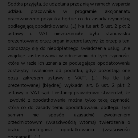
Spółka przyjęła, że udzielana przez nią w ramach wsparcia
udziału pracownika w programie akcjonariatu
pracowniczego pożyczka będzie co do zasady czynnością
podlegającą opodatkowaniu. (…) Na tle art. 8 ust. 2 pkt 2
ustawy o VAT niezrozumiałe było stanowisko
prezentowane przez organ interpretacyjny, że przepis ten,
odnoszący się do nieodpłatnego świadczenia usług, „nie
znajduje zastosowania w odniesieniu do tych czynności,
które w razie ich uznania za podlegające opodatkowaniu
zostałyby zwolnione od podatku, gdyż pozostają one
poza zakresem ustawy o VAT”. (…) Na tle tak
prezentowanej (błędnej) wykładni art. 8 ust. 2 pkt 2
ustawy o VAT sąd I instancji prawidłowo stwierdził, że
„zwolnić z opodatkowania można tylko taką czynność,
która co do zasady temu opodatkowaniu podlega. Tym
samym nie sposób uzasadnić zwolnieniem
przedmiotowym (właściwością wtórną) twierdzenia o
braku podlegania opodatkowaniu (właściwości
prymarnej)”. (…)