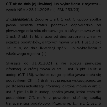
CIT aż do dnia jej likwidacji lub wykreślenia z rejestru
–
wyrok NSA z 28.11.2025 r. (II FSK 253/23).
Z uzasadnienia:
Zgodnie z art. 1 ust. 5 updop spółka
jawna posiada status podatnika odpowiednio od
pierwszego dnia roku obrotowego, o którym mowa w art.
1 ust. 3 pkt 1a lit. a, albo od dnia zaistnienia zmian w
składzie podatników, o których mowa w art. 1 ust. 3 pkt
1a lit. b, do dnia likwidacji spółki lub wykreślenia z
właściwego rejestru. (…)
Skarżąca do 31.01.2021 r. nie złożyła pierwszej
informacji, o której mowa w art. 1 ust. 3 pkt 1a lit. a
updop (CIT-15J), wskutek czego spółka jawna stała się
podatnikiem CIT. (…) Brak jest przepisu wskazującego, że
po złożeniu aktualizacji informacji, o której mowa w art. 1
ust. 3 pkt 1a lit. b updop, spółka jawna, która stała się
podatnikiem CIT, może z powrotem stać się spółką
transparentną podatkowo. Przeciwnie, (…) art. 1 ust. 5