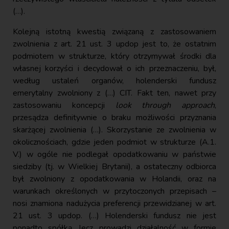
(…).
Kolejną istotną kwestią związaną z zastosowaniem
zwolnienia z art. 21 ust. 3 updop jest to, że ostatnim
podmiotem w strukturze, który otrzymywał środki dla
własnej korzyści i decydował o ich przeznaczeniu, był,
według ustaleń organów, holenderski fundusz
emerytalny zwolniony z (…) CIT. Fakt ten, nawet przy
zastosowaniu koncepcji
look through approach
,
przesądza definitywnie o braku możliwości przyznania
skarżącej zwolnienia (…). Skorzystanie ze zwolnienia w
okolicznościach, gdzie jeden podmiot w strukturze (A.1.
V.) w ogóle nie podlegał opodatkowaniu w państwie
siedziby (tj. w Wielkiej Brytanii), a ostateczny odbiorca
był zwolniony z opodatkowania w Holandii, oraz na
warunkach określonych w przytoczonych przepisach –
nosi znamiona nadużycia preferencji przewidzianej w art.
21 ust. 3 updop. (…) Holenderski fundusz nie jest
ponadto spółką, lecz prowadzi działalność w formie