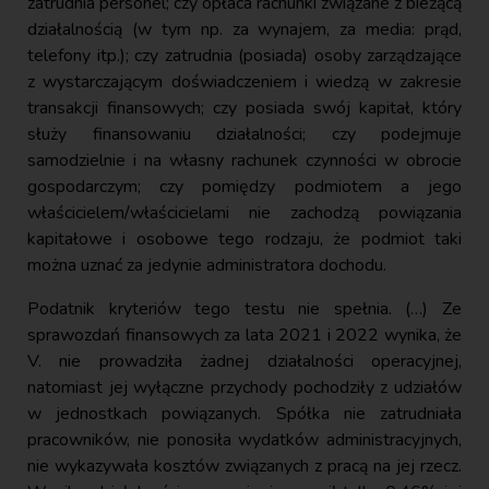
zatrudnia personel; czy opłaca rachunki związane z bieżącą
działalnością (w tym np. za wynajem, za media: prąd,
telefony itp.); czy zatrudnia (posiada) osoby zarządzające
z wystarczającym doświadczeniem i wiedzą w zakresie
transakcji finansowych; czy posiada swój kapitał, który
służy finansowaniu działalności; czy podejmuje
samodzielnie i na własny rachunek czynności w obrocie
gospodarczym; czy pomiędzy podmiotem a jego
właścicielem/właścicielami nie zachodzą powiązania
kapitałowe i osobowe tego rodzaju, że podmiot taki
można uznać za jedynie administratora dochodu.
Podatnik kryteriów tego testu nie spełnia. (…) Ze
sprawozdań finansowych za lata 2021 i 2022 wynika, że
V. nie prowadziła żadnej działalności operacyjnej,
natomiast jej wyłączne przychody pochodziły z udziałów
w jednostkach powiązanych. Spółka nie zatrudniała
pracowników, nie ponosiła wydatków administracyjnych,
nie wykazywała kosztów związanych z pracą na jej rzecz.