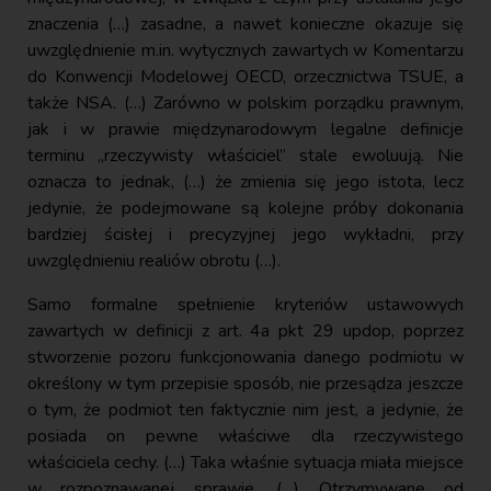
znaczenia (…) zasadne, a nawet konieczne okazuje się
uwzględnienie m.in. wytycznych zawartych w Komentarzu
do Konwencji Modelowej OECD, orzecznictwa TSUE, a
także NSA. (…) Zarówno w polskim porządku prawnym,
jak i w prawie międzynarodowym legalne definicje
terminu „rzeczywisty właściciel” stale ewoluują. Nie
oznacza to jednak, (…) że zmienia się jego istota, lecz
jedynie, że podejmowane są kolejne próby dokonania
bardziej ścisłej i precyzyjnej jego wykładni, przy
uwzględnieniu realiów obrotu (…).
Samo formalne spełnienie kryteriów ustawowych
zawartych w definicji z art. 4a pkt 29 updop, poprzez
stworzenie pozoru funkcjonowania danego podmiotu w
określony w tym przepisie sposób, nie przesądza jeszcze
o tym, że podmiot ten faktycznie nim jest, a jedynie, że
posiada on pewne właściwe dla rzeczywistego
właściciela cechy. (…) Taka właśnie sytuacja miała miejsce
w rozpoznawanej sprawie. (…) Otrzymywane od