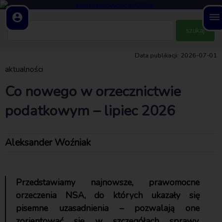
account_circle
dehaze
Data publikacji: 2026-07-01
aktualności
Co nowego w orzecznictwie
podatkowym – lipiec 2026
Aleksander Woźniak
Przedstawiamy najnowsze, prawomocne
orzeczenia NSA, do których ukazały się
pisemne uzasadnienia – pozwalają one
zorientować się w szczegółach sprawy,