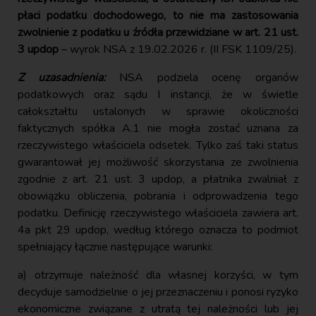
płaci podatku dochodowego, to nie ma zastosowania
zwolnienie z podatku u źródła przewidziane w art. 21 ust.
3 updop
– wyrok NSA z 19.02.2026 r. (II FSK 1109/25).
Z uzasadnienia:
NSA podziela ocenę organów
podatkowych oraz sądu I instancji, że w świetle
całokształtu ustalonych w sprawie okoliczności
faktycznych spółka A.1 nie mogła zostać uznana za
rzeczywistego właściciela odsetek. Tylko zaś taki status
gwarantował jej możliwość skorzystania ze zwolnienia
zgodnie z art. 21 ust. 3 updop, a płatnika zwalniał z
obowiązku obliczenia, pobrania i odprowadzenia tego
podatku. Definicję rzeczywistego właściciela zawiera art.
4a pkt 29 updop, według którego oznacza to podmiot
spełniający łącznie następujące warunki:
a) otrzymuje należność dla własnej korzyści, w tym
decyduje samodzielnie o jej przeznaczeniu i ponosi ryzyko
ekonomiczne związane z utratą tej należności lub jej