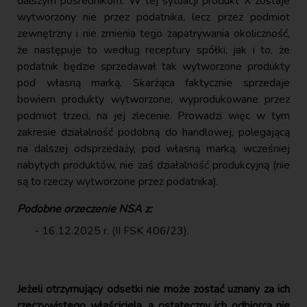
dalszym pośrednikom. W tej sytuacji produkt X zostaje
wytworzony nie przez podatnika, lecz przez podmiot
zewnętrzny i nie zmienia tego zapatrywania okoliczność,
że następuje to według receptury spółki, jak i to, że
podatnik będzie sprzedawał tak wytworzone produkty
pod własną marką. Skarżąca faktycznie sprzedaje
bowiem produkty wytworzone, wyprodukowane przez
podmiot trzeci, na jej zlecenie. Prowadzi więc w tym
zakresie działalność podobną do handlowej, polegającą
na dalszej odsprzedaży, pod własną marką, wcześniej
nabytych produktów, nie zaś działalność produkcyjną (nie
są to rzeczy wytworzone przez podatnika).
Podobne orzeczenie NSA z:
16.12.2025 r. (II FSK 406/23).
Jeżeli otrzymujący odsetki nie może zostać uznany za ich
rzeczywistego właściciela, a ostateczny ich odbiorca nie