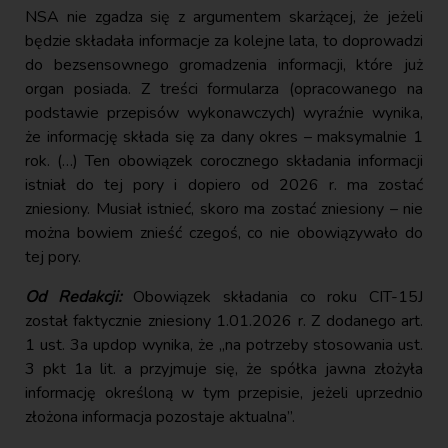
NSA nie zgadza się z argumentem skarżącej, że jeżeli
będzie składała informacje za kolejne lata, to doprowadzi
do bezsensownego gromadzenia informacji, które już
organ posiada. Z treści formularza (opracowanego na
podstawie przepisów wykonawczych) wyraźnie wynika,
że informację składa się za dany okres – maksymalnie 1
rok. (…) Ten obowiązek corocznego składania informacji
istniał do tej pory i dopiero od 2026 r. ma zostać
zniesiony. Musiał istnieć, skoro ma zostać zniesiony – nie
można bowiem znieść czegoś, co nie obowiązywało do
tej pory.
Od Redakcji:
Obowiązek składania co roku CIT-15J
został faktycznie zniesiony 1.01.2026 r. Z dodanego art.
1 ust. 3a updop wynika, że „na potrzeby stosowania ust.
3 pkt 1a lit. a przyjmuje się, że spółka jawna złożyła
informację określoną w tym przepisie, jeżeli uprzednio
złożona informacja pozostaje aktualna”.