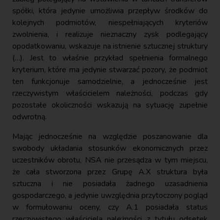
spółki, która jedynie umożliwia przepływ środków do
kolejnych podmiotów, niespełniających kryteriów
zwolnienia, i realizuje nieznaczny zysk podlegający
opodatkowaniu, wskazuje na istnienie sztucznej struktury
(…). Jest to właśnie przykład spełnienia formalnego
kryterium, które ma jedynie stwarzać pozory, że podmiot
ten funkcjonuje samodzielnie, a jednocześnie jest
rzeczywistym właścicielem należności, podczas gdy
pozostałe okoliczności wskazują na sytuację zupełnie
odwrotną.
Mając jednocześnie na względzie poszanowanie dla
swobody układania stosunków ekonomicznych przez
uczestników obrotu, NSA nie przesądza w tym miejscu,
że cała stworzona przez Grupę A.X struktura była
sztuczna i nie posiadała żadnego uzasadnienia
gospodarczego, a jedynie uwzględnia przytoczony pogląd
w formułowaniu oceny, czy A.1 posiadała status
rzeczywistego właściciela należności z tytułu odsetek