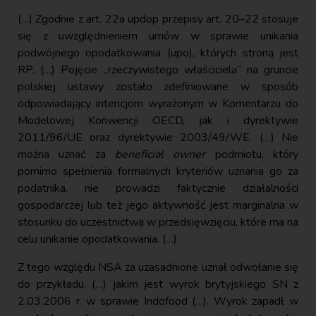
(…) Zgodnie z art. 22a updop przepisy art. 20–22 stosuje
się z uwzględnieniem umów w sprawie unikania
podwójnego opodatkowania (upo), których stroną jest
RP. (…) Pojęcie „rzeczywistego właściciela” na gruncie
polskiej ustawy zostało zdefiniowane w sposób
odpowiadający intencjom wyrażonym w Komentarzu do
Modelowej Konwencji OECD, jak i dyrektywie
2011/96/UE oraz dyrektywie 2003/49/WE. (…) Nie
można uznać za
beneficial owner
podmiotu, który
pomimo spełnienia formalnych kryteriów uznania go za
podatnika, nie prowadzi faktycznie działalności
gospodarczej lub też jego aktywność jest marginalna w
stosunku do uczestnictwa w przedsięwzięciu, które ma na
celu unikanie opodatkowania. (…)
Z tego względu NSA za uzasadnione uznał odwołanie się
do przykładu, (…) jakim jest wyrok brytyjskiego SN z
2.03.2006 r. w sprawie Indofood (…). Wyrok zapadł w