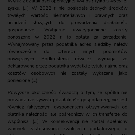
Wynik z działalności operacyjnej wynosił tylko 0,46% jej
zysku. (…) W 2022 r. nie posiadała żadnych środków
trwałych, wartości niematerialnych i prawnych oraz
urządzeń służących do prowadzenia działalności
gospodarczej. Wyłączne uwiarygodnione koszty
ponoszone w 2022 r. to opłata za zarządzanie.
Wynajmowany przez podatnika adres siedziby należy
równocześnie do czterech innych podmiotów
powiązanych. Podkreślenia również wymaga, że
deklarowane przez podatnika wydatki z tytułu najmu oraz
kosztów osobowych nie zostały wykazane jako
poniesione (…).
Powyższe okoliczności świadczą o tym, że spółka nie
prowadzi rzeczywistej działalności gospodarczej, nie jest
również faktycznym dysponentem otrzymywanych od
płatnika należności, ale pośredniczy w ich transferze do
wspólnika. (…) W konsekwencji nie został spełniony
warunek zastosowania zwolnienia podatkowego, o