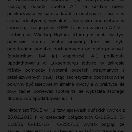
skarżącej odsetki spółka A.1 za każdym razem
przekazywała w bardzo krótkich odstępach czasu i w
niemal identycznej wysokości kolejnym podmiotom w
łańcuchu, z czego prawie 89% transferowano do A.1 V. z
siedzibą w Wielkiej Brytanii, która posiadała w tym
państwie status osoby prawnej, lecz nie była
podatnikiem podatku dochodowego od osób prawnych
(podatnikami byli jej wspólnicy). A.1 podlegała
opodatkowaniu w Luksemburgu jedynie w zakresie
różnicy pomiędzy kwotami odsetek otrzymanych a
przekazywanych dalej, stąd teoretycznie opodatkowane
powinny być zaledwie minimalne kwoty, a w praktyce nie
były żadne, ponieważ spółka ta nie wykazała żadnego
dochodu do opodatkowania. (…)
Natomiast TSUE w (…) tzw. sprawach duńskich (wyrok z
26.02.2019 r. w sprawach połączonych C-115/16, C-
118/16, C-119/16 i C-299/16) wyraził pogląd, że
zabieg polegający na wstawieniu w łańcuch transferów