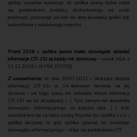
updop wyraźnie wskazuje, że spółka jawna, która stała
się podatnikiem podatku dochodowego od osób
prawnych, pozostaje już nim do dnia likwidacji spółki lub
wykreślenia z właściwego rejestru.
Przed 2026 r. spółka jawna miała obowiązek składać
informacje CIT-15J za każdy rok obrotowy
– wyrok NSA z
13.11.2025 r. (II FSK 327/25).
Z uzasadnienia:
W dniu 30.07.2021 r. skarżąca złożyła
informację CIT-15J w 14-dniowym terminie na jej
złożenie i od tego czasu nie składała innych informacji
CIT-15J ani ich aktualizacji (…). Tym samym nie dopełniła
obowiązku informacyjnego za kolejne lata. (…) Jeśli
wspólnikami nie są tylko osoby fizyczne (tu: spółka z o.o. i
spółka akcyjna), to gdy spółka (jawna) nie zrealizuje
obowiązku informacyjnego – staje się podatnikiem CIT.