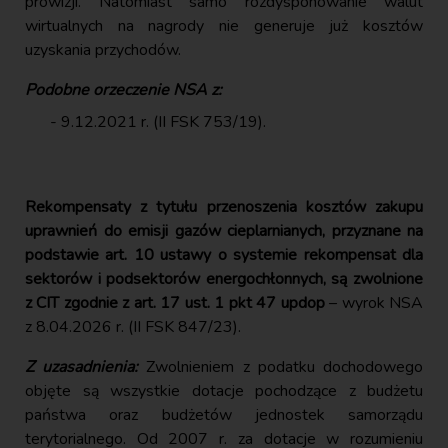
prowizji. Natomiast samo rozdysponowanie walut
wirtualnych na nagrody nie generuje już kosztów
uzyskania przychodów.
Podobne orzeczenie NSA z:
9.12.2021 r. (II FSK 753/19).
Rekompensaty z tytułu przenoszenia kosztów zakupu
uprawnień do emisji gazów cieplarnianych, przyznane na
podstawie art. 10 ustawy o systemie rekompensat dla
sektorów i podsektorów energochłonnych, są zwolnione
z CIT zgodnie z art. 17 ust. 1 pkt 47 updop
– wyrok NSA
z 8.04.2026 r. (II FSK 847/23).
Z uzasadnienia:
Zwolnieniem z podatku dochodowego
objęte są wszystkie dotacje pochodzące z budżetu
państwa oraz budżetów jednostek samorządu
terytorialnego. Od 2007 r. za dotacje w rozumieniu