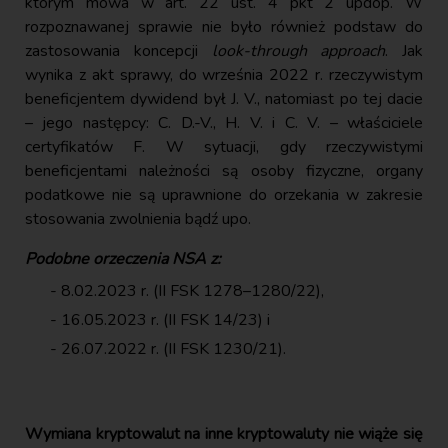
którym mowa w art. 22 ust. 4 pkt 2 updop. W
rozpoznawanej sprawie nie było również podstaw do
zastosowania koncepcji
look-through approach
. Jak
wynika z akt sprawy, do września 2022 r. rzeczywistym
beneficjentem dywidend był J. V., natomiast po tej dacie
– jego następcy: C. D.-V., H. V. i C. V. – właściciele
certyfikatów F. W sytuacji, gdy rzeczywistymi
beneficjentami należności są osoby fizyczne, organy
podatkowe nie są uprawnione do orzekania w zakresie
stosowania zwolnienia bądź upo.
Podobne orzeczenia NSA z:
8.02.2023 r. (II FSK 1278–1280/22),
16.05.2023 r. (II FSK 14/23) i
26.07.2022 r. (II FSK 1230/21).
Wymiana kryptowalut na inne kryptowaluty nie wiąże się