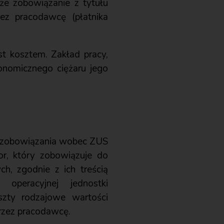
 że zobowiązanie z tytułu
zez pracodawcę (płatnika
t kosztem. Zakład pracy,
konomicznego ciężaru jego
e zobowiązania wobec ZUS
or, który zobowiązuje do
h, zgodnie z ich treścią
operacyjnej jednostki
szty rodzajowe wartości
rzez pracodawcę.