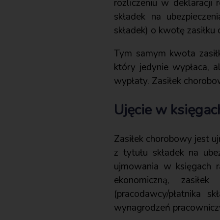
rozliczeniu w deklaracji
składek na ubezpieczeni
składek) o kwotę zasiłku
Tym samym kwota zasiłku
który jedynie wypłaca, a
wypłaty. Zasiłek chorobo
Ujęcie w księga
Zasiłek chorobowy jest 
z tytułu składek na ube
ujmowania w księgach ra
ekonomiczną, zasiłek
(pracodawcy/płatnika s
wynagrodzeń pracowniczy