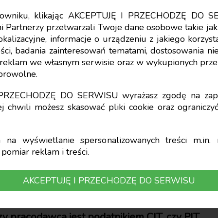
tkowniku, klikając AKCEPTUJĘ I PRZECHODZĘ DO S
i Partnerzy przetwarzali Twoje dane osobowe takie jak 
lokalizacyjne, informacje o urządzeniu z jakiego korzy
ci, badania zainteresowań tematami, dostosowania niekt
chorobowy wypłacony
a reklam we własnym serwisie oraz w wykupionych prze
obrowolne.
acy – ujęcie podatko
I PRZECHODZĘ DO SERWISU wyrażasz zgodę na zapi
j chwili możesz skasować pliki cookie oraz ogranicz
na wyświetlanie spersonalizowanych treści m.in. i
pomiar reklam i treści.
AKCEPTUJĘ I PRZECHODZĘ DO SERWISU
zmiących przepisów updof i updop organy pod
nych zasiłków przy ich kwalifikacji jako ko
zy pracodawca jest podatnikiem CIT, czy PIT.