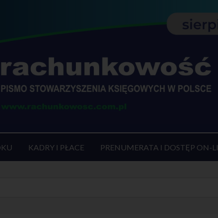
OKU
KADRY I PŁACE
PRENUMERATA I DOSTĘP ON-L