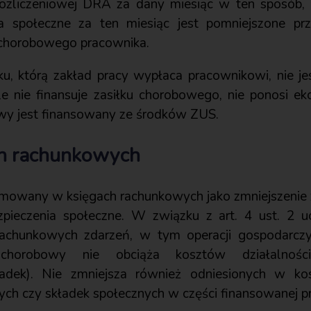
 rozliczeniowej DRA za dany miesiąc w ten sposób,
a społeczne za ten miesiąc jest pomniejszone pr
 chorobowego pracownika.
, którą zakład pracy wypłaca pracownikowi, nie jes
le nie finansuje zasiłku chorobowego, nie ponosi e
wy jest finansowany ze środków ZUS.
ch rachunkowych
ujmowany w księgach rachunkowych jako zmniejszeni
zpieczenia społeczne. W związku z art. 4 ust. 2 u
chunkowych zdarzeń, w tym operacji gospodarczyc
 chorobowy nie obciąża kosztów działalności 
kładek). Nie zmniejsza również odniesionych w ko
ch czy składek społecznych w części finansowanej p