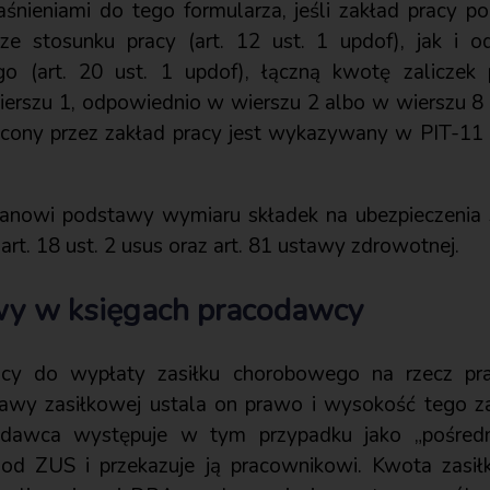
śnieniami do tego formularza, jeśli zakład pracy pob
e stosunku pracy (art. 12 ust. 1 updof), jak i o
go (art. 20 ust. 1 updof), łączną kwotę zaliczek
ierszu 1, odpowiednio w wierszu 2 albo w wierszu 8 
cony przez zakład pracy jest wykazywany w PIT-11 
tanowi podstawy wymiaru składek na ubezpieczenia 
rt. 18 ust. 2 usus oraz art. 81 ustawy zdrowotnej.
wy w księgach pracodawcy
acy do wypłaty zasiłku chorobowego na rzecz pr
wy zasiłkowej ustala on prawo i wysokość tego zas
dawca występuje w tym przypadku jako „pośredni
od ZUS i przekazuje ją pracownikowi. Kwota zasi