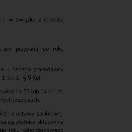
nia w związku z chorobą
racy przypada po roku
ące u danego pracodawcy
 pkt 1 i § 5 Kp).
owiednio 33 lub 14 dni, to
nych przepisach.
iczo z ustawy zasiłkowej.
płacają płatnicy składek na
go roku kalendarzowego