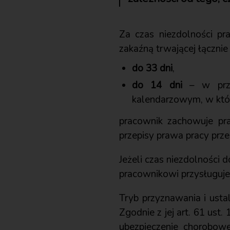
Za czas niezdolności p
zakaźną trwającej łączni
do 33 dni
,
do 14 dni
– w przy
kalendarzowym, w któr
pracownik zachowuje p
przepisy prawa pracy prze
Jeżeli czas niezdolności 
pracownikowi przysługuj
Tryb przyznawania i usta
Zgodnie z jej art. 61 ust.
ubezpieczenie chorobow