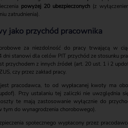
ieczenia
powyżej 20 ubezpieczonych
(z wyłączenie
iu zatrudnienia).
wy jako przychód pracownika
orobowe za niezdolność do pracy trwającą w ci
dni stanowi dla celów PIT przychód ze stosunku pracy
t przychodem z innych źródeł (art. 20 ust. 1 i 2 updof
ZUS, czy przez zakład pracy.
ku jest pracodawca, to od wypłacanej kwoty ma obo
 updof). Przy ustalaniu tej zaliczki nie uwzględnia 
koszty te mają zastosowanie wyłącznie do przycho
w tym do wynagrodzenia chorobowego).
zpieczenia społecznego wypłacony przez pracodaw