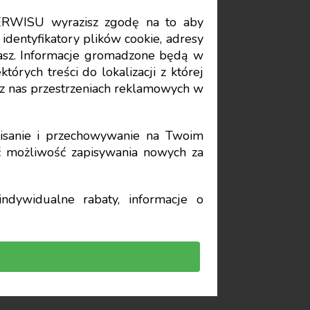
ERWISU wyrazisz zgodę na to aby
Data publikacji: 2021-03-05
identyfikatory plików cookie, adresy
stasz. Informacje gromadzone będą w
órych treści do lokalizacji z której
 przez
z nas przestrzeniach reklamowych w
we i
sanie i przechowywanie na Twoim
yć możliwość zapisywania nowych za
ndywidualne rabaty, informacje o
atkowe nakazują różne
sztów podatkowych – w