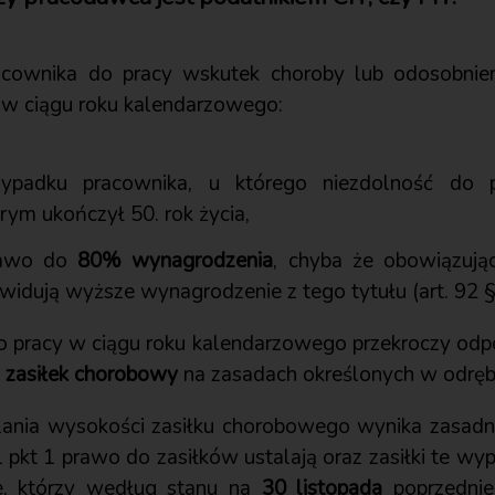
racownika do pracy wskutek choroby lub odosobnie
e w ciągu roku kalendarzowego:
padku pracownika, u którego niezdolność do p
ym ukończył 50. rok życia,
rawo do
80% wynagrodzenia
, chyba że obowiązuj
widują wyższe wynagrodzenie z tego tytułu (art. 92 § 1
do pracy w ciągu roku kalendarzowego przekroczy odp
e
zasiłek chorobowy
na zasadach określonych w odręb
lania wysokości zasiłku chorobowego wynika zasadn
 1 pkt 1 prawo do zasiłków ustalają oraz zasiłki te wy
e, którzy według stanu na
30 listopada
poprzednie