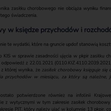
nika zasiłku chorobowego nie obciąża wyniku finans
tego świadczenia.
wy w księdze przychodów i rozcho
nie te wydatki, które na gruncie updof stanowią kosz
o KIS w sprawie zasadności ujęcia w pkpir zasiłku
 odpowiedź z 22.01.2021 (0110.KIZ.4110.2039.2021)
, z której wynika, że
zasiłek chorobowy księguje się 
ia przychodów w miesiącu, za który są należne, j
stało potwierdzone również na infolinii Krajowej
ie z wytycznymi w tym zakresie zasiłek chorobowy
resie PIT, który należy ująć w kolumnie 13 pkpir, co