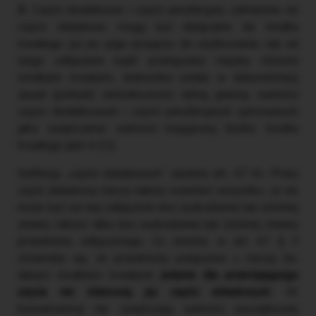
3.
Części dodatkowe i części peryferyjne, odmiennie niż
części składowe, mogą być dołączane do środka
trwałego już po jego przyjęciu do użytkowania, lub od
niego odłączane bądź przełączane między różnymi
środkami trwałymi. Jednostka ustala w dokumentacji
zasad (polityki) rachunkowości dolną granicę wartości
części dodatkowych i części peryferyjnych ujmowanych
jako zwiększenie wartości księgowej brutto środka
trwałego (pkt 4.21).
Definicję „części składowych” zawiera art. 47 Kc. Przez
część składową rzeczy należy rozumieć wszystko, co nie
może być od niej odłączone bez uszkodzenia lub istotnej
zmiany całości albo bez uszkodzenia lub istotnej zmiany
przedmiotu odłączonego. Co istotne, w art. 47 § 3
stwierdza się, że przedmioty połączone z rzeczą (tu:
danym środkiem trwałym)
jedynie dla przemijającego
użycia nie stanowią jej części składowych
. W
konsekwencji nie zwiększają wartości początkowej