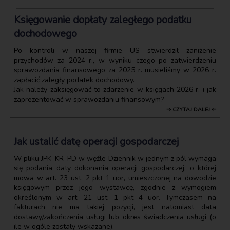
Księgowanie dopłaty zaległego podatku
dochodowego
Po kontroli w naszej firmie US stwierdził zaniżenie
przychodów za 2024 r., w wyniku czego po zatwierdzeniu
sprawozdania finansowego za 2025 r. musieliśmy w 2026 r.
zapłacić zaległy podatek dochodowy.
Jak należy zaksięgować to zdarzenie w księgach 2026 r. i jak
zaprezentować w sprawozdaniu finansowym?
⇒ CZYTAJ DALEJ ⇐
Jak ustalić datę operacji gospodarczej
W pliku JPK_KR_PD w węźle Dziennik w jednym z pól wymaga
się podania daty dokonania operacji gospodarczej, o której
mowa w art. 23 ust. 2 pkt 1 uor, umieszczonej na dowodzie
księgowym przez jego wystawcę, zgodnie z wymogiem
określonym w art. 21 ust. 1 pkt 4 uor. Tymczasem na
fakturach nie ma takiej pozycji, jest natomiast data
dostawy/zakończenia usługi lub okres świadczenia usługi (o
ile w ogóle zostały wskazane).