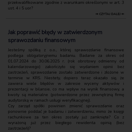
przekwalifikowane zgodnie z warunkami określonymi w art. 3
ust. 4 i 5 uor?
⇒ CZYTAJ DALEJ ⇐
Jak poprawić błędy w zatwierdzonym
sprawozdaniu finansowym
Jesteśmy spółką z o.o., której sprawozdanie finansowe
podlega obligatoryjnemu badaniu. Badanie za okres od
01.07.2024 do 30.06.2025 r. (rok obrotowy odmienny od
kalendarzowego) zakończyło się wydaniem opinii bez
zastrzeżeń, sprawozdanie zostało zatwierdzone i złożone w
terminie w KRS. Niestety, dopiero teraz okazało się, że
zawiera wiele błędów w zakresie wyceny aktywów i
prezentacji w bilansie, co ma wpływ na wynik finansowy, a
kwoty są materialne (potwierdzone przez zewnętrzną firmę
audytorską w ramach usługi weryfikacyjnej).
Czy zarząd spółki powinien zmienić sprawozdanie oraz
ponownie poddać je badaniu i zatwierdzeniu, mimo że księgi
rachunkowe za ten okres zostały już zamknięte? Co z
wyrażoną już przez biegłego rewidenta opinią (bez
zastrzeżeń)?