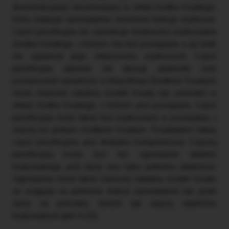
(konstrukcyjnie) niewchodzący w skład środka trwałego,
który realizuje samodzielnie określone funkcje użytkowe.
Część peryferyjna nie warunkuje możliwości użytkowania
środka trwałego, z którym ma być powiązana, a jej brak
nie ogranicza jego właściwości użytkowych. Część
peryferyjna zależnie od decyzji jednostki oraz
postanowień zawartych w Klasyfikacji Środków Trwałych
może stanowić odrębny środek trwały lub wchodzić w
skład środka trwałego, z którym jest powiązana. Część
peryferyjna może także być użytkowana w powiązaniu z
więcej niż jednym środkiem trwałym. Przykładem takiej
część peryferyjnej jest drukarka komputerowa. Częścią
peryferyjną może być też ogrodzenie obiektu
budowlanego, jeśli służy ono tylko jednemu obiektowi.
Ogrodzenie może także stanowić odrębny środek trwały
ze względu na pełnienie funkcji samodzielnie lub jeżeli
służy na potrzeby dwóch lub więcej obiektów
budowlanych (pkt 4.20).