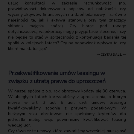
usług konsultacji w zakresie rachunkowości (np.
prawidłowości dokonywania odpisów od należności czy
wyceny aktywów finansowych na dzień bilansowy – zarówno
należności te, jak i aktywa stanowią przy tym znaczący
składnik majątku spółki). Czy biorąc pod uwagę
dotychczasową współpracę, mogę przyjąć takie zlecenie, i czy
nie będzie to stać w sprzeczności z kontynuacją badania tej
spółki w kolejnych latach? Czy na odpowiedź wpływa to, czy
klient ma status jzp?
⇒ CZYTAJ DALEJ ⇐
Przekwalifikowanie umów leasingu w
związku z utratą prawa do uproszczeń
W naszej spółce z o.o. rok obrotowy kończy się 30 czerwca.
W ubiegłych latach korzystaliśmy z uproszczenia, o którym
mowa w art. 3 ust. 6 uor, czyli umowy leasingu
kwalifikowaliśmy zgodnie z prawem podatkowym. W
bieżącym roku obrotowym nie spełniamy kryteriów dla
jednostki małej, więc powinniśmy kwalifikować leasing
według uor.
Czy również te umowy, które zawarliśmy wcześniej, muszą być