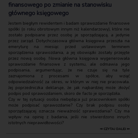
finansowego po zmianie na stanowisku
głównego księgowego
Jestem biegłym rewidentem i badam sprawozdanie finansowe
spółki (o roku obrotowym innym niż kalendarzowy), które nie
zostało podpisane przez osobę je sporządzającą, a jedynie
przez zarząd. Dotychczasowa główna księgowa przeszła na
emeryturę na miesiąc przed ustawowym terminem
sporządzenia sprawozdania, a jej obowiązki zostały przejęte
przez nową osobę. Nowa główna księgowa wygenerowała
sprawozdanie finansowe z systemu, ale odmawia jego
podpisania, argumentując, że nie czuje się na tyle
zaznajomiona z procesami w spółce, aby wziąć
odpowiedzialność za okres, w którym w niej nie pracowała.
Jej poprzedniczka deklaruje, że jak najbardziej może złożyć
podpis pod sprawozdaniem, skoro de facto je sporządziła.
Czy w tej sytuacji osoba niebędąca już pracownikiem spółki
może podpisać sprawozdanie? Czy brak podpisu osoby
sporządzającej oznacza nieważność sprawozdania? Czy ma
wpływ na opinię z badania, jeśli nie stwierdzono innych
istotnych nieprawidłowości?
⇒ CZYTAJ DALEJ ⇐