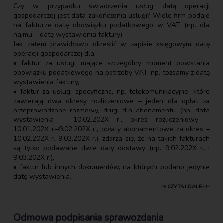
Czy w przypadku świadczenia usług datą operacji
gospodarczej jest data zakończenia usługi? Wiele firm podaje
na fakturze datę obowiązku podatkowego w VAT (np. dla
najmu – datę wystawienia faktury).
Jak zatem prawidłowo określić w zapisie księgowym datę
operacji gospodarczej dla:
• faktur za usługi mające szczególny moment powstania
obowiązku podatkowego na potrzeby VAT, np. tożsamy z datą
wystawienia faktury,
• faktur za usługi specyficzne, np. telekomunikacyjne, które
zawierają dwa okresy rozliczeniowe – jeden dla opłat za
przeprowadzone rozmowy, drugi dla abonamentu (np. data
wystawienia – 10.02.202X r., okres rozliczeniowy –
10.01.202X r.–9.02.202X r., opłaty abonamentowe za okres –
10.02.202X r.–9.03.202X r.); zdarza się, że na takich fakturach
są tylko podawane dwie daty dostawy (np. 9.02.202X r. i
9.03.202X r.),
• faktur lub innych dokumentów, na których podano jedynie
datę wystawienia.
⇒ CZYTAJ DALEJ ⇐
Odmowa podpisania sprawozdania