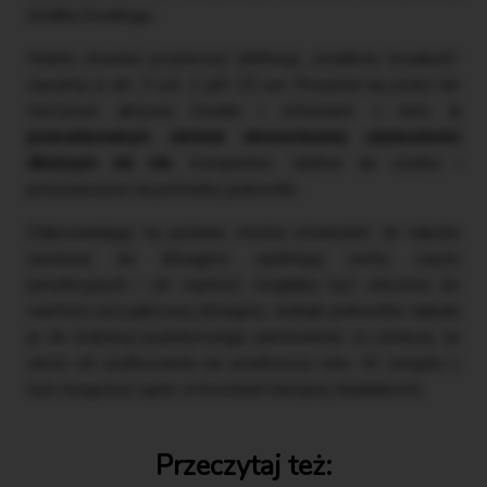
środka trwałego.
Warto również przytoczyć definicję „środków trwałych”
zawartą w art. 3 ust. 1 pkt 15 uor. Rozumie się przez nie
rzeczowe aktywa trwałe i zrównane z nimi,
o
przewidywanym okresie ekonomicznej użyteczności
dłuższym niż rok
, kompletne, zdatne do użytku i
przeznaczone na potrzeby jednostki.
Odpowiadając na pytanie, można stwierdzić, że nabyte
zawiesia do dźwigów spełniają cechy części
peryferyjnych i ich wartość mogłaby być wliczona do
wartości początkowej dźwigów. Jednak jednostka nabyła
je do realizacji pojedynczego zamówienia, co oznacza, że
okres ich użytkowania nie przekroczy roku. W związku z
tym mogą być ujęte w kosztach bieżącej działalności.
Przeczytaj też: