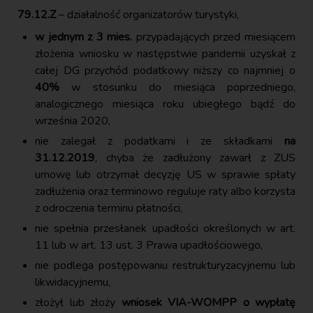
79.12.Z
– działalność organizatorów turystyki,
w jednym z 3 mies.
przypadających przed miesiącem
złożenia wniosku w następstwie pandemii uzyskał z
całej DG przychód podatkowy niższy co najmniej o
40%
w stosunku do miesiąca poprzedniego,
analogicznego miesiąca roku ubiegłego bądź do
września 2020,
nie zalegał z podatkami i ze składkami
na
31.12.2019
, chyba że zadłużony zawarł z ZUS
umowę lub otrzymał decyzję US w sprawie spłaty
zadłużenia oraz terminowo reguluje raty albo korzysta
z odroczenia terminu płatności,
nie spełnia przesłanek upadłości określonych w art.
11 lub w art. 13 ust. 3 Prawa upadłościowego,
nie podlega postępowaniu restrukturyzacyjnemu lub
likwidacyjnemu,
złożył lub złoży
wniosek VIA-WOMPP o wypłatę