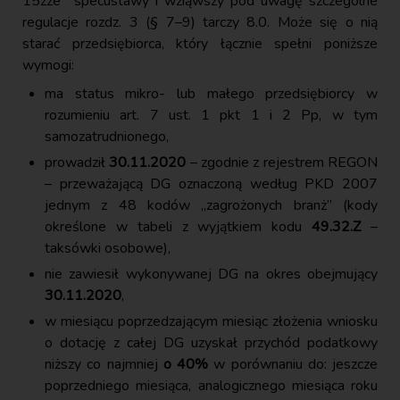
15zze
specustawy i wziąwszy pod uwagę szczególne
regulacje rozdz. 3 (§ 7–9) tarczy 8.0. Może się o nią
starać przedsiębiorca, który łącznie spełni poniższe
wymogi:
ma status mikro- lub małego przedsiębiorcy w
rozumieniu art. 7 ust. 1 pkt 1 i 2 Pp, w tym
samozatrudnionego,
prowadził
30.11.2020
– zgodnie z rejestrem REGON
– przeważającą DG oznaczoną według PKD 2007
jednym z 48 kodów „zagrożonych branż” (kody
określone w tabeli z wyjątkiem kodu
49.32.Z
–
taksówki osobowe),
nie zawiesił wykonywanej DG na okres obejmujący
30.11.2020
,
w miesiącu poprzedzającym miesiąc złożenia wniosku
o dotację z całej DG uzyskał przychód podatkowy
niższy co najmniej
o 40%
w porównaniu do: jeszcze
poprzedniego miesiąca, analogicznego miesiąca roku