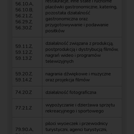
restauracje, inne stałe i ruchome
56.10.A,
placówki gastronomiczne, katering,
56.10.B,
pozostała działalność
56.21.Z,
gastronomiczna oraz
56.29.Z,
przygotowywanie i podawanie
56.30.Z
posiłków
działalność związana z produkcją,
59.11.Z,
postprodukcją i dystrybucją filmów,
59.12.Z,
nagrań wideo i programów
59.13.Z
telewizyjnych
59.20.Z,
nagrania dźwiękowe i muzyczne
59.14.Z
oraz projekcja filmów
74.20.Z
działalność fotograficzna
wypożyczanie i dzierżawa sprzętu
77.21.Z
rekreacyjnego i sportowego
piloci wycieczek i przewodnicy
79.90.A,
turystyczni, agenci turystyczni,