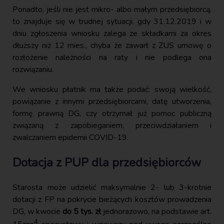
Ponadto, jeśli nie jest mikro- albo małym przedsiębiorcą,
to znajduje się w trudnej sytuacji, gdy 31.12.2019 i w
dniu zgłoszenia wniosku zalega ze składkami za okres
dłuższy niż 12 mies., chyba że zawarł z ZUS umowę o
rozłożenie należności na raty i nie podlega ona
rozwiązaniu.
We wniosku płatnik ma także podać: swoją wielkość,
powiązanie z innymi przedsiębiorcami, datę utworzenia,
formę prawną DG, czy otrzymał już pomoc publiczną
związaną z zapobieganiem, przeciwdziałaniem i
zwalczaniem epidemii COVID-19.
Dotacja z PUP dla przedsiębiorców
Starosta może udzielić maksymalnie 2- lub 3-krotnie
dotacji z FP na pokrycie bieżących kosztów prowadzenia
DG, w kwocie
do 5 tys. zł
jednorazowo, na podstawie art.
4