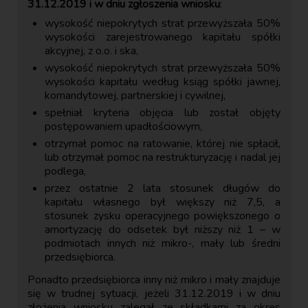
31.12.2019 i w dniu zgłoszenia wniosku
:
wysokość niepokrytych strat przewyższała 50%
wysokości zarejestrowanego kapitału spółki
akcyjnej, z o.o. i ska,
wysokość niepokrytych strat przewyższała 50%
wysokości kapitału według ksiąg spółki jawnej,
komandytowej, partnerskiej i cywilnej,
spełniał kryteria objęcia lub został objęty
postępowaniem upadłościowym,
otrzymał pomoc na ratowanie, której nie spłacił,
lub otrzymał pomoc na restrukturyzację i nadal jej
podlega,
przez ostatnie 2 lata stosunek długów do
kapitału własnego był większy niż 7,5, a
stosunek zysku operacyjnego powiększonego o
amortyzację do odsetek był niższy niż 1 – w
podmiotach innych niż mikro-, mały lub średni
przedsiębiorca.
Ponadto przedsiębiorca inny niż mikro i mały znajduje
się w trudnej sytuacji, jeżeli 31.12.2019 i w dniu
złożenia wniosku zalegał ze składkami za okres