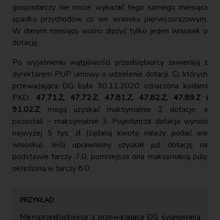
gospodarczy nie może wykazać tego samego miesiąca
spadku przychodów co we wniosku pierwszorazowym.
W danym miesiącu wolno złożyć tylko jeden wniosek o
dotację.
Po wyjaśnieniu wątpliwości przedsiębiorcy zawierają z
dyrektorem PUP umowy o udzielenie dotacji. Ci, których
przeważająca DG była 30.11.2020 oznaczona kodami
PKD:
47.71.Z, 47.72.Z, 47.81.Z, 47.82.Z, 47.89.Z i
91.02.Z
, mogą uzyskać maksymalnie 2 dotacje, a
pozostali – maksymalnie 3. Pojedyncza dotacja wynosi
najwyżej 5 tys. zł (żądaną kwotę należy podać we
wniosku). Jeśli uprawniony uzyskał już dotację na
podstawie tarczy 7.0, pomniejsza ona maksymalną pulę
określoną w tarczy 8.0.
Mikroprzedsiębiorca z przeważającą DG sygnowaną