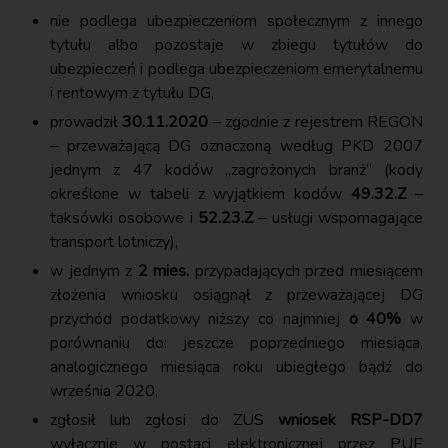
nie podlega ubezpieczeniom społecznym z innego
tytułu albo pozostaje w zbiegu tytułów do
ubezpieczeń i podlega ubezpieczeniom emerytalnemu
i rentowym z tytułu DG,
prowadził
30.11.2020
– zgodnie z rejestrem REGON
– przeważającą DG oznaczoną według PKD 2007
jednym z 47 kodów „zagrożonych branż” (kody
określone w tabeli z wyjątkiem kodów
49.32.Z
–
taksówki osobowe i
52.23.Z
– usługi wspomagające
transport lotniczy),
w jednym z
2 mies.
przypadających przed miesiącem
złożenia wniosku osiągnął z przeważającej DG
przychód podatkowy niższy co najmniej
o 40%
w
porównaniu do: jeszcze poprzedniego miesiąca,
analogicznego miesiąca roku ubiegłego bądź do
września 2020,
zgłosił lub zgłosi do ZUS
wniosek RSP-DD7
wyłącznie w postaci elektronicznej przez PUE