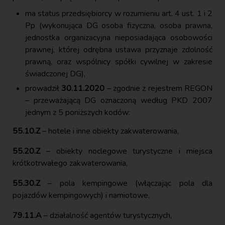
ma status przedsiębiorcy w rozumieniu art. 4 ust. 1 i 2
Pp (wykonująca DG osoba fizyczna, osoba prawna,
jednostka organizacyjna nieposiadająca osobowości
prawnej, której odrębna ustawa przyznaje zdolność
prawną, oraz wspólnicy spółki cywilnej w zakresie
świadczonej DG),
prowadził
30.11.2020
– zgodnie z rejestrem REGON
– przeważającą DG oznaczoną według PKD 2007
jednym z 5 poniższych kodów:
55.10.Z
– hotele i inne obiekty zakwaterowania,
55.20.Z
– obiekty noclegowe turystyczne i miejsca
krótkotrwałego zakwaterowania,
55.30.Z
– pola kempingowe (włączając pola dla
pojazdów kempingowych) i namiotowe,
79.11.A
– działalność agentów turystycznych,