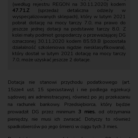
(według rejestru REGON na 30.11.2020) kodem
47.71.Z
(sprzedaż detaliczna odzieży w
wyspecjalizowanych sklepach), który w lutym 2021
pobrał dotację na mocy tarczy 7.0, ma prawo do
jeszcze jednej dotacji na podstawie tarczy 8.0. Z
kolei mały podmiot gospodarczy o przeważającej DG
oznaczonej 30.11.2020 kodem 85.59.B (pozostała
działalność szkoleniowa nigdzie niesklasyfikowana),
który dostał w lutym 2021 dotację na mocy tarczy
7.0, może uzyskać jeszcze 2 dotacje.
Dotacja nie stanowi przychodu podatkowego (art.
15zze4 ust. 15 specustawy) i nie podlega egzekucji
sądowej ani administracyjnej, również po jej przekazaniu
na rachunek bankowy. Przedsiębiorca, który będzie
prowadził DG przez minimum
3 mies.
od otrzymania
pieniędzy, nie musi ich zwracać. Dotyczy to również
spadkobierców po jego śmierci w ciągu tych 3 mies.