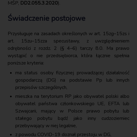
MŚP,
DD2.055.3.2020
).
Świadczenie postojowe
Przysługuje na zasadach określonych w art. 15zg–15zs i
art. 15zu–15zza specustawy, z uwzględnieniem
odrębności z rozdz. 2 (§ 4–6) tarczy 8.0. Ma prawo
wystąpić o nie przedsiębiorca, która łącznie spełnia
poniższe kryteria:
ma status osoby fizycznej prowadzącej działalność
gospodarczą (DG) na podstawie Pp lub innych
przepisów szczególnych,
mieszka na terytorium RP jako obywatel polski albo
obywatel państwa członkowskiego UE, EFTA lub
Szwajcarii, mający w Polsce prawo pobytu lub
stałego pobytu bądź jako inny cudzoziemiec
przebywający w niej legalnie,
z powodu COVID-19 doznał przestoju w DG,