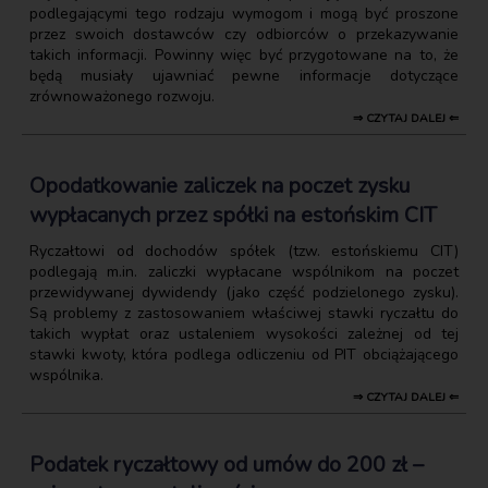
podlegającymi tego rodzaju wymogom i mogą być proszone
przez swoich dostawców czy odbiorców o przekazywanie
takich informacji. Powinny więc być przygotowane na to, że
będą musiały ujawniać pewne informacje dotyczące
zrównoważonego rozwoju.
⇒ CZYTAJ DALEJ ⇐
Opodatkowanie zaliczek na poczet zysku
wypłacanych przez spółki na estońskim CIT
Ryczałtowi od dochodów spółek (tzw. estońskiemu CIT)
podlegają m.in. zaliczki wypłacane wspólnikom na poczet
przewidywanej dywidendy (jako część podzielonego zysku).
Są problemy z zastosowaniem właściwej stawki ryczałtu do
takich wypłat oraz ustaleniem wysokości zależnej od tej
stawki kwoty, która podlega odliczeniu od PIT obciążającego
wspólnika.
⇒ CZYTAJ DALEJ ⇐
Podatek ryczałtowy od umów do 200 zł –