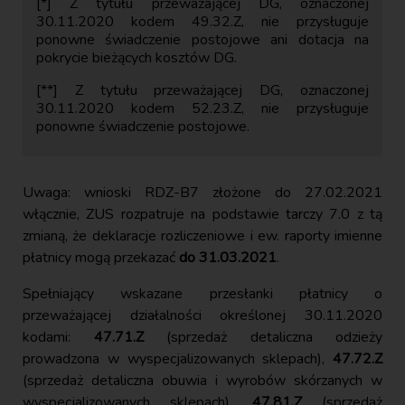
[*] Z tytułu przeważającej DG, oznaczonej
30.11.2020 kodem 49.32.Z, nie przysługuje
ponowne świadczenie postojowe ani dotacja na
pokrycie bieżących kosztów DG.
[**] Z tytułu przeważającej DG, oznaczonej
30.11.2020 kodem 52.23.Z, nie przysługuje
ponowne świadczenie postojowe.
Uwaga: wnioski RDZ-B7 złożone do 27.02.2021
włącznie, ZUS rozpatruje na podstawie tarczy 7.0 z tą
zmianą, że deklaracje rozliczeniowe i ew. raporty imienne
płatnicy mogą przekazać
do 31.03.2021
.
Spełniający wskazane przesłanki płatnicy o
przeważającej działalności określonej 30.11.2020
kodami:
47.71.Z
(sprzedaż detaliczna odzieży
prowadzona w wyspecjalizowanych sklepach),
47.72.Z
(sprzedaż detaliczna obuwia i wyrobów skórzanych w
wyspecjalizowanych sklepach),
47.81.Z
(sprzedaż