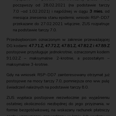
począwszy od 28.02.2021 (na podstawie tarczy
7.0 –od 1.02.2021) i najpóźniej w ciągu
3 mies.
od
miesiąca zniesienia stanu epidemii; wnioski RSP-DD7
przekazane do 27.02.2021 włącznie, ZUS rozpatruje
na podstawie tarczy 7.0.
Przedsiębiorcom oznaczonym w zakresie przeważającej
DG kodami:
47.71.Z, 47.72.Z, 47.81.Z, 47.82.Z i 47.89.Z
postojowe przysługuje jednokrotnie, oznaczonym kodem
91.02.Z – maksymalnie 2-krotnie, a pozostałym –
maksymalnie 3-krotnie.
Gdy na wniosek RSP-DD7 zainteresowany otrzymał już
postojowe na mocy tarczy 7.0, pomniejsza ono ww. pulę
świadczeń należnych na podstawie tarczy 8.0.
ZUS wypłaca postojowe niezwłocznie po wyjaśnieniu
ostatniej okoliczności niezbędnej do jego przyznania, w
formie bezgotówkowej, na wskazany rachunek płatniczy