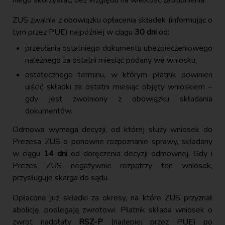
ZUS zwalnia z obowiązku opłacenia składek (informując o
tym przez PUE) najpóźniej w ciągu
30 dni
od:
przesłania ostatniego dokumentu ubezpieczeniowego
należnego za ostatni miesiąc podany we wniosku,
ostatecznego terminu, w którym płatnik powinien
uiścić składki za ostatni miesiąc objęty wnioskiem –
gdy jest zwolniony z obowiązku składania
dokumentów.
Odmowa wymaga decyzji, od której służy wniosek do
Prezesa ZUS o ponowne rozpoznanie sprawy, składany
w ciągu
14 dni
od doręczenia decyzji odmownej. Gdy i
Prezes ZUS negatywnie rozpatrzy ten wniosek,
przysługuje skarga do sądu.
Opłacone już składki za okresy, na które ZUS przyznał
abolicję, podlegają zwrotowi. Płatnik składa wniosek o
zwrot nadpłaty
RSZ-P
(najlepiej przez PUE) po