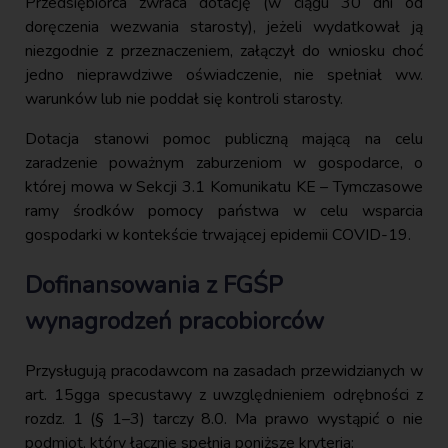
Przedsiębiorca zwraca dotację (w ciągu 30 dni od
doręczenia wezwania starosty), jeżeli wydatkował ją
niezgodnie z przeznaczeniem, załączył do wniosku choć
jedno nieprawdziwe oświadczenie, nie spełniał ww.
warunków lub nie poddał się kontroli starosty.
Dotacja stanowi pomoc publiczną mającą na celu
zaradzenie poważnym zaburzeniom w gospodarce, o
której mowa w Sekcji 3.1 Komunikatu KE – Tymczasowe
ramy środków pomocy państwa w celu wsparcia
gospodarki w kontekście trwającej epidemii COVID-19.
Dofinansowania z FGŚP
wynagrodzeń pracobiorców
Przysługują pracodawcom na zasadach przewidzianych w
art. 15gga specustawy z uwzględnieniem odrębności z
rozdz. 1 (§ 1–3) tarczy 8.0. Ma prawo wystąpić o nie
podmiot, który łącznie spełnia poniższe kryteria: