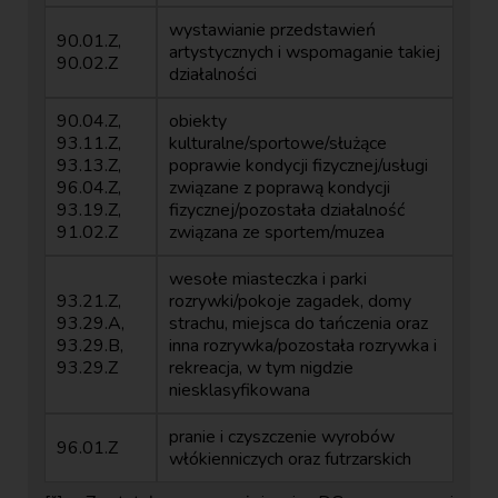
wystawianie przedstawień
90.01.Z,
artystycznych i wspomaganie takiej
90.02.Z
działalności
90.04.Z,
obiekty
93.11.Z,
kulturalne/sportowe/służące
93.13.Z,
poprawie kondycji fizycznej/usługi
96.04.Z,
związane z poprawą kondycji
93.19.Z,
fizycznej/pozostała działalność
91.02.Z
związana ze sportem/muzea
wesołe miasteczka i parki
93.21.Z,
rozrywki/pokoje zagadek, domy
93.29.A,
strachu, miejsca do tańczenia oraz
93.29.B,
inna rozrywka/pozostała rozrywka i
93.29.Z
rekreacja, w tym nigdzie
niesklasyfikowana
pranie i czyszczenie wyrobów
96.01.Z
włókienniczych oraz futrzarskich