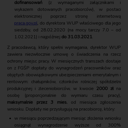
dofinansowań
(z wymaganymi załącznikami i
wykazem dotowanych pracobiorców), w postaci
elektronicznej poprzez stronę internetową
praca.gov.pl
, do dyrektora WUP właściwego dla jego
siedziby, od 28.02.2020 (na mocy tarczy 7.0 – od
1.02.2021) i najpóźniej
do 31.03.2021
.
Z pracodawcą, który spełni wymagania, dyrektor WUP
zawiera niezwłocznie umowę o świadczenia na rzecz
ochrony miejsc pracy. W miesięcznych transzach dostaje
on z FGŚP dopłaty do wynagrodzeń pracowników oraz
objętych obowiązkowymi ubezpieczeniami emerytalnym i
rentowym: chałupników, członków rolniczej spółdzielni
produkcyjnej i zleceniobiorców, w kwocie
2000 zł
na
osobę (proporcjonalnie do wymiaru czasu pracy),
maksymalnie przez 3 mies.
od miesiąca zgłoszenia
wniosku. Dopłaty nie przysługują na pracobiorcę, który:
w miesiącu poprzedzającym miesiąc złożenia wniosku
osiągnął wynagrodzenie wyższe od 300%