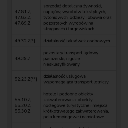
sprzedaż detaliczna żywności,
47.81.Z,
napojów, wyrobów tekstylnych,
47.82.Z,
tytoniowych, odzieży i obuwia oraz
47.89.Z
pozostałych wyrobów na
straganach i targowiskach
49.32.Z[*]
działalność taksówek osobowych
pozostały transport lądowy
49.39.Z
pasażerski, nigdzie
niesklasyfikowany
działalność usługowa
52.23.Z[**]
wspomagająca transport lotniczy
hotele i podobne obiekty
55.10.Z,
zakwaterowania, obiekty
55.20.Z,
noclegowe turystyczne i miejsca
55.30.Z
krótkotrwałego zakwaterowania,
pola kempingowe i namiotowe