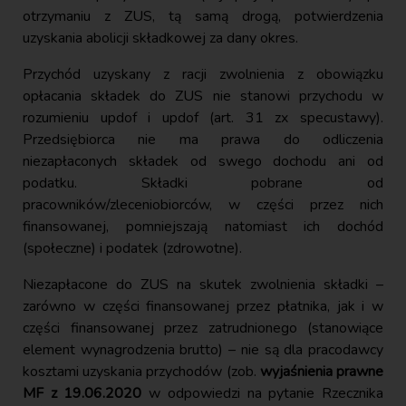
otrzymaniu z ZUS, tą samą drogą, potwierdzenia
uzyskania abolicji składkowej za dany okres.
Przychód uzyskany z racji zwolnienia z obowiązku
opłacania składek do ZUS nie stanowi przychodu w
rozumieniu updof i updof (art. 31 zx specustawy).
Przedsiębiorca nie ma prawa do odliczenia
niezapłaconych składek od swego dochodu ani od
podatku. Składki pobrane od
pracowników/zleceniobiorców, w części przez nich
finansowanej, pomniejszają natomiast ich dochód
(społeczne) i podatek (zdrowotne).
Niezapłacone do ZUS na skutek zwolnienia składki –
zarówno w części finansowanej przez płatnika, jak i w
części finansowanej przez zatrudnionego (stanowiące
element wynagrodzenia brutto) – nie są dla pracodawcy
kosztami uzyskania przychodów (zob.
wyjaśnienia prawne
MF z 19.06.2020
w odpowiedzi na pytanie Rzecznika