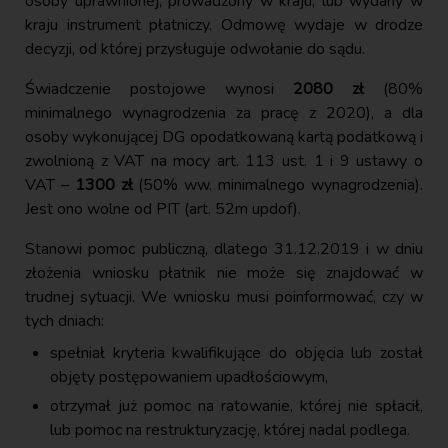
osoby uprawnionej, prowadzony w kraju, lub wydany w
kraju instrument płatniczy. Odmowę wydaje w drodze
decyzji, od której przysługuje odwołanie do sądu.
Świadczenie postojowe wynosi
2080 zł
(80%
minimalnego wynagrodzenia za pracę z 2020), a dla
osoby wykonującej DG opodatkowaną kartą podatkową i
zwolnioną z VAT na mocy art. 113 ust. 1 i 9 ustawy o
VAT –
1300 zł
(50% ww. minimalnego wynagrodzenia).
Jest ono wolne od PIT (art. 52m updof).
Stanowi pomoc publiczną, dlatego 31.12.2019 i w dniu
złożenia wniosku płatnik nie może się znajdować w
trudnej sytuacji. We wniosku musi poinformować, czy w
tych dniach:
spełniał kryteria kwalifikujące do objęcia lub został
objęty postępowaniem upadłościowym,
otrzymał już pomoc na ratowanie, której nie spłacił,
lub pomoc na restrukturyzację, której nadal podlega.