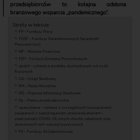
przedsiębiorców to kolejna odsłona
branżowego wsparcia „pandemicznego”.
FP – Fundusz Pracy
FGŚP – Fundusz Gwarantowanych Świadczeń
Pracowniczych
MF – Minister Finansów
FEP – Fundusz Emerytur Pomostowych
updof – ustawa o podatku dochodowym od osób
fizycznych
US – Urząd Skarbowy
RM – Rada Ministrów
KIS – Krajowa Informacja Skarbowa
Pp – Prawo przedsiębiorców
specustawa – ustawa o szczególnych rozwiązaniach
związanych z zapobieganiem, przeciwdziałaniem i
zwalczaniem COVID-19, innych chorób zakaźnych oraz
wywołanych nimi sytuacji kryzysowych
FS – Fundusz Solidarnościowy