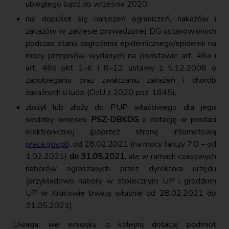
ubiegłego bądź do września 2020,
nie dopuścił się naruszeń ograniczeń, nakazów i
zakazów w zakresie prowadzonej DG ustanowionych
podczas stanu zagrożenia epidemicznego/epidemii na
mocy przepisów wydanych na podstawie art. 46a i
art. 46b pkt 1–6 i 8–12 ustawy z 5.12.2008 o
zapobieganiu oraz zwalczaniu zakażeń i chorób
zakaźnych u ludzi (DzU z 2020 poz. 1845),
złożył lub złoży do PUP właściwego dla jego
siedziby wniosek
PSZ-DBKDG
o dotację w postaci
elektronicznej (poprzez stronę internetową
praca.gov.pl
), od 28.02.2021 (na mocy tarczy 7.0 – od
1.02.2021)
do 31.05.2021
, ale w ramach czasowych
naborów ogłaszanych przez dyrektora urzędu
(przykładowo nabory w stołecznym UP i grodzkim
UP w Krakowie trwają właśnie od 28.02.2021 do
31.05.2021).
Uwaga: we wniosku o kolejną dotację podmiot