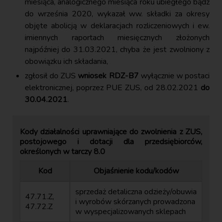
miesiąca, analogicznego miesiąca roku ubiegłego bądź
do września 2020, wykazał ww. składki za okresy
objęte abolicją w deklaracjach rozliczeniowych i ew.
imiennych raportach miesięcznych złożonych
najpóźniej do 31.03.2021, chyba że jest zwolniony z
obowiązku ich składania,
zgłosił do ZUS
wniosek RDZ-B7
wyłącznie w postaci
elektronicznej, poprzez PUE ZUS, od 28.02.2021
do
30.04.2021
.
Kody działalności uprawniające do zwolnienia z ZUS,
postojowego i dotacji dla przedsiębiorców,
określonych w tarczy 8.0
Kod
Objaśnienie kodu/kodów
sprzedaż detaliczna odzieży/obuwia
47.71.Z,
i wyrobów skórzanych prowadzona
47.72.Z
w wyspecjalizowanych sklepach