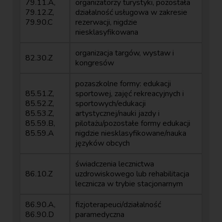
79.11.A,
organizatorzy turystyki, pozostała
79.12.Z,
działalność usługowa w zakresie
79.90.C
rezerwacji, nigdzie
niesklasyfikowana
organizacja targów, wystaw i
82.30.Z
kongresów
pozaszkolne formy: edukacji
85.51.Z,
sportowej, zajęć rekreacyjnych i
85.52.Z,
sportowych/edukacji
85.53.Z,
artystycznej/nauki jazdy i
85.59.B,
pilotażu/pozostałe formy edukacji
85.59.A
nigdzie niesklasyfikowane/nauka
języków obcych
świadczenia lecznictwa
86.10.Z
uzdrowiskowego lub rehabilitacja
lecznicza w trybie stacjonarnym
86.90.A,
fizjoterapeuci/działalność
86.90.D
paramedyczna