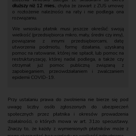
dłuższy niż 12 mies.
, chyba że zawarł z ZUS umowę
o rozłożenie należności na raty i nie podlega ona
rozwiązaniu.
We wniosku płatnik musi jeszcze określić: swoją
wielkość (przedsiębiorca mikro, mały, średni czy inny),
powiązanie z innymi przedsiębiorcami, datę
utworzenia podmiotu, formę działania, uzyskaną
pomoc na ratowanie, której nie spłacił, lub pomoc na
restrukturyzację, której nadal podlega, a także czy
otrzymał już pomoc publiczną związaną z
zapobieganiem, przeciwdziałaniem i zwalczaniem
epidemii COVID-19.
Przy ustalaniu prawa do zwolnienia nie bierze się pod
uwagę liczby osób zgłoszonych do ubezpieczeń
społecznych przez płatnika i okresów prowadzenia
działalności, o których mowa w art. 31zo specustawy.
Znaczy to, że każdy z wymienionych płatników może z
niego skorzystać, bez względu na wielkość zatrudnienia.