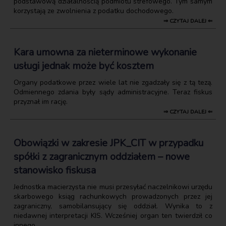
podstawową działalnością podmiotu strefowego. Tym samym
korzystają ze zwolnienia z podatku dochodowego.
⇒ CZYTAJ DALEJ ⇐
Kara umowna za nieterminowe wykonanie
usługi jednak może być kosztem
Organy podatkowe przez wiele lat nie zgadzały się z tą tezą.
Odmiennego zdania były sądy administracyjne. Teraz fiskus
przyznał im rację.
⇒ CZYTAJ DALEJ ⇐
Obowiązki w zakresie JPK_CIT w przypadku
spółki z zagranicznym oddziałem – nowe
stanowisko fiskusa
Jednostka macierzysta nie musi przesyłać naczelnikowi urzędu
skarbowego ksiąg rachunkowych prowadzonych przez jej
zagraniczny, samobilansujący się oddział. Wynika to z
niedawnej interpretacji KIS. Wcześniej organ ten twierdził co
innego.