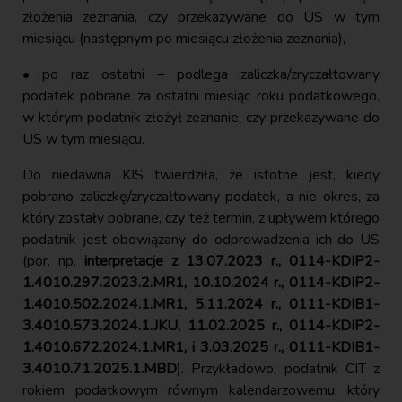
złożenia zeznania, czy przekazywane do US w tym
miesiącu (następnym po miesiącu złożenia zeznania),
• po raz ostatni – podlega zaliczka/zryczałtowany
podatek pobrane za ostatni miesiąc roku podatkowego,
w którym podatnik złożył zeznanie, czy przekazywane do
US w tym miesiącu.
Do niedawna KIS twierdziła, że istotne jest, kiedy
pobrano zaliczkę/zryczałtowany podatek, a nie okres, za
który zostały pobrane, czy też termin, z upływem którego
podatnik jest obowiązany do odprowadzenia ich do US
(por. np.
interpretacje z 13.07.2023 r., 0114-KDIP2-
1.4010.297.2023.2.MR1, 10.10.2024 r., 0114-KDIP2-
1.4010.502.2024.1.MR1, 5.11.2024 r., 0111-KDIB1-
3.4010.573.2024.1.JKU, 11.02.2025 r., 0114-KDIP2-
1.4010.672.2024.1.MR1, i 3.03.2025 r., 0111-KDIB1-
3.4010.71.2025.1.MBD
). Przykładowo, podatnik CIT z
rokiem podatkowym równym kalendarzowemu, który