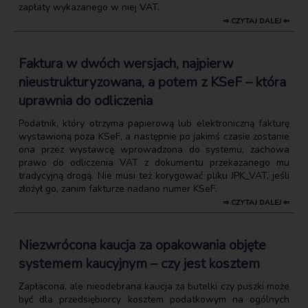
zapłaty wykazanego w niej VAT.
⇒ CZYTAJ DALEJ ⇐
Faktura w dwóch wersjach, najpierw
nieustrukturyzowana, a potem z KSeF – która
uprawnia do odliczenia
Podatnik, który otrzyma papierową lub elektroniczną fakturę
wystawioną poza KSeF, a następnie po jakimś czasie zostanie
ona przez wystawcę wprowadzona do systemu, zachowa
prawo do odliczenia VAT z dokumentu przekazanego mu
tradycyjną drogą. Nie musi też korygować pliku JPK_VAT, jeśli
złożył go, zanim fakturze nadano numer KSeF.
⇒ CZYTAJ DALEJ ⇐
Niezwrócona kaucja za opakowania objęte
systemem kaucyjnym – czy jest kosztem
Zapłacona, ale nieodebrana kaucja za butelki czy puszki może
być dla przedsiębiorcy kosztem podatkowym na ogólnych