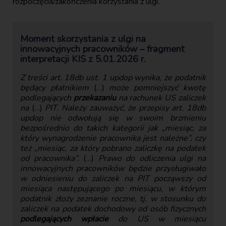
rozpoczęcia/zakończenia korzystania z ulgi.
Moment skorzystania z ulgi na
innowacyjnych pracowników – fragment
interpretacji KIS z 5.01.2026 r.
Z treści art. 18db ust. 1 updop wynika, że podatnik
będący płatnikiem
(…)
może pomniejszyć kwotę
podlegających
przekazaniu
na rachunek US zaliczek
na
(…)
PIT. Należy zauważyć, że przepisy art. 18db
updop nie odwołują się w swoim brzmieniu
bezpośrednio do takich kategorii jak „miesiąc, za
który wynagrodzenie pracownika jest należne”, czy
też „miesiąc, za który pobrano zaliczkę na podatek
od pracownika”.
(…)
Prawo do odliczenia ulgi na
innowacyjnych pracowników będzie przysługiwało
w odniesieniu do zaliczek na PIT począwszy od
miesiąca następującego po miesiącu, w którym
podatnik złoży zeznanie roczne, tj. w stosunku do
zaliczek na podatek dochodowy od osób fizycznych
podlegających wpłacie
do US w miesiącu