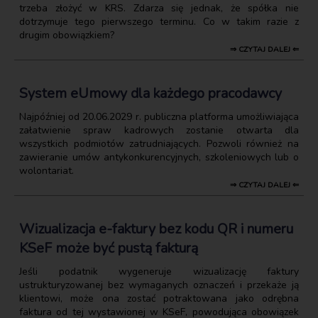
trzeba złożyć w KRS. Zdarza się jednak, że spółka nie
dotrzymuje tego pierwszego terminu. Co w takim razie z
drugim obowiązkiem?
⇒ CZYTAJ DALEJ ⇐
System eUmowy dla każdego pracodawcy
Najpóźniej od 20.06.2029 r. publiczna platforma umożliwiająca
załatwienie spraw kadrowych zostanie otwarta dla
wszystkich podmiotów zatrudniających. Pozwoli również na
zawieranie umów antykonkurencyjnych, szkoleniowych lub o
wolontariat.
⇒ CZYTAJ DALEJ ⇐
Wizualizacja e-faktury bez kodu QR i numeru
KSeF może być pustą fakturą
Jeśli podatnik wygeneruje wizualizację faktury
ustrukturyzowanej bez wymaganych oznaczeń i przekaże ją
klientowi, może ona zostać potraktowana jako odrębna
faktura od tej wystawionej w KSeF, powodująca obowiązek