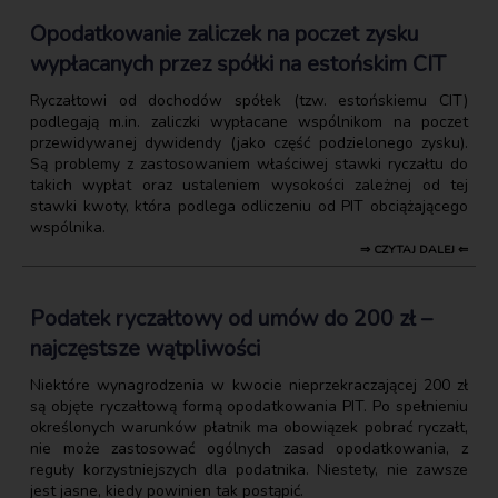
Opodatkowanie zaliczek na poczet zysku
wypłacanych przez spółki na estońskim CIT
Ryczałtowi od dochodów spółek (tzw. estońskiemu CIT)
podlegają m.in. zaliczki wypłacane wspólnikom na poczet
przewidywanej dywidendy (jako część podzielonego zysku).
Są problemy z zastosowaniem właściwej stawki ryczałtu do
takich wypłat oraz ustaleniem wysokości zależnej od tej
stawki kwoty, która podlega odliczeniu od PIT obciążającego
wspólnika.
⇒ CZYTAJ DALEJ ⇐
Podatek ryczałtowy od umów do 200 zł –
najczęstsze wątpliwości
Niektóre wynagrodzenia w kwocie nieprzekraczającej 200 zł
są objęte ryczałtową formą opodatkowania PIT. Po spełnieniu
określonych warunków płatnik ma obowiązek pobrać ryczałt,
nie może zastosować ogólnych zasad opodatkowania, z
reguły korzystniejszych dla podatnika. Niestety, nie zawsze
jest jasne, kiedy powinien tak postąpić.