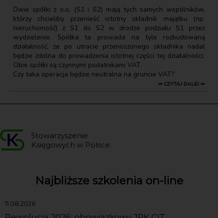
Dwie spółki z o.o. (S1 i S2) mają tych samych wspólników,
którzy chcieliby przenieść istotny składnik majątku (np.
nieruchomość) z S1 do S2 w drodze podziału S1 przez
wydzielenie. Spółka ta prowadzi na tyle rozbudowaną
działalność, że po utracie przenoszonego składnika nadal
będzie zdolna do prowadzenia istotnej części tej działalności.
Obie spółki są czynnymi podatnikami VAT.
Czy taka operacja będzie neutralna na gruncie VAT?
⇒ CZYTAJ DALEJ ⇐
Stowarzyszenie
Księgowych w Polsce
Najbliższe szkolenia on-line
11.08.2026
Rewolucja 2026: obowiązkowy JPK CIT