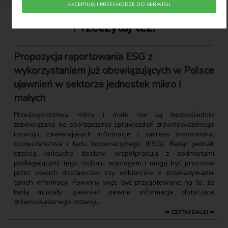
AKCEPTUJĘ I PRZECHODZĘ DO SERWISU
Przeczytaj też:
Propozycja raportowania ESG z
wykorzystaniem już obowiązujących w Polsce
ujawnień w sektorze jednostek mikro i
małych
Przedsiębiorstwa mikro i małe nie są bezpośrednio
zobowiązane do sporządzania sprawozdań zrównoważonego
rozwoju, zawierających informacje z zakresu środowiska,
społeczeństwa i ładu korporacyjnego (ESG). Będąc jednak
częścią łańcucha dostaw, współpracują z podmiotami
podlegającymi tego rodzaju wymogom i mogą być proszone
przez swoich dostawców czy odbiorców o przekazywanie
takich informacji. Powinny więc być przygotowane na to, że
będą musiały ujawniać pewne informacje dotyczące
zrównoważonego rozwoju.
⇒ CZYTAJ DALEJ ⇐