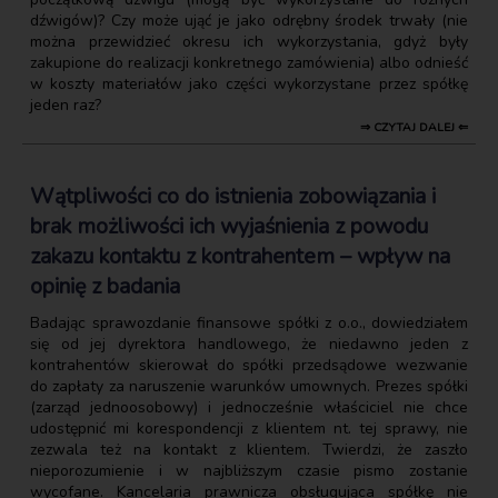
dźwigów)? Czy może ująć je jako odrębny środek trwały (nie
można przewidzieć okresu ich wykorzystania, gdyż były
zakupione do realizacji konkretnego zamówienia) albo odnieść
w koszty materiałów jako części wykorzystane przez spółkę
jeden raz?
⇒ CZYTAJ DALEJ ⇐
Wątpliwości co do istnienia zobowiązania i
brak możliwości ich wyjaśnienia z powodu
zakazu kontaktu z kontrahentem – wpływ na
opinię z badania
Badając sprawozdanie finansowe spółki z o.o., dowiedziałem
się od jej dyrektora handlowego, że niedawno jeden z
kontrahentów skierował do spółki przedsądowe wezwanie
do zapłaty za naruszenie warunków umownych. Prezes spółki
(zarząd jednoosobowy) i jednocześnie właściciel nie chce
udostępnić mi korespondencji z klientem nt. tej sprawy, nie
zezwala też na kontakt z klientem. Twierdzi, że zaszło
nieporozumienie i w najbliższym czasie pismo zostanie
wycofane. Kancelaria prawnicza obsługująca spółkę nie