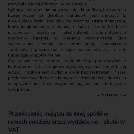
otrzymała żadnej informacji w tej sprawie.
Sytuacja jest dla mnie niezrozumiała i kłopotliwa, bo kwota, o
której wspominał dyrektor handlowy, jest znacząca (z
niewielkiego zysku zrobiłaby się ogromna strata finansowa,
która mogłaby zagrozić istnieniu spółki). Nie widzę także
możliwości uzyskania jakichkolwiek alternatywnych
dowodów badania w kierunku potwierdzenia (lub
zaprzeczenia) istnienia tego potencjalnego zobowiązania
(protokoły z posiedzenia zarządu nic nie wnoszą, a rady
nadzorczej w spółce nie ma).
Czy powinienem, wbrew woli klienta, porozmawiać z
kontrahentem nt. szczegółów wysłanego pisma? Czy w takiej
sytuacji możliwe jest wydanie opinii bez zastrzeżeń? Prezes
przekazał oświadczenie o kontynuacji działalności jednostki, a
w sprawozdaniu finansowym nie pojawia się informacja o
ww. piśmie.
⇒ CZYTAJ DALEJ ⇐
Przeniesienie majątku do innej spółki w
ramach podziału przez wydzielenie – skutki w
VAT