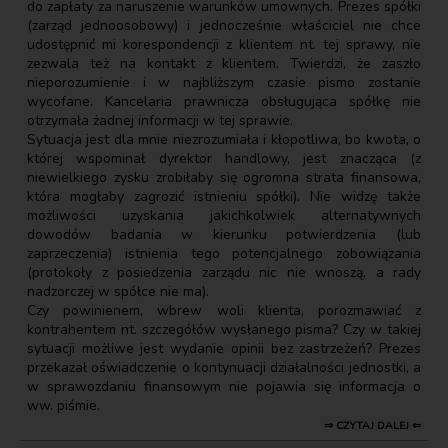
do zapłaty za naruszenie warunków umownych. Prezes spółki
(zarząd jednoosobowy) i jednocześnie właściciel nie chce
udostępnić mi korespondencji z klientem nt. tej sprawy, nie
zezwala też na kontakt z klientem. Twierdzi, że zaszło
nieporozumienie i w najbliższym czasie pismo zostanie
wycofane. Kancelaria prawnicza obsługująca spółkę nie
otrzymała żadnej informacji w tej sprawie.
Sytuacja jest dla mnie niezrozumiała i kłopotliwa, bo kwota, o
której wspominał dyrektor handlowy, jest znacząca (z
niewielkiego zysku zrobiłaby się ogromna strata finansowa,
która mogłaby zagrozić istnieniu spółki). Nie widzę także
możliwości uzyskania jakichkolwiek alternatywnych
dowodów badania w kierunku potwierdzenia (lub
zaprzeczenia) istnienia tego potencjalnego zobowiązania
(protokoły z posiedzenia zarządu nic nie wnoszą, a rady
nadzorczej w spółce nie ma).
Czy powinienem, wbrew woli klienta, porozmawiać z
kontrahentem nt. szczegółów wysłanego pisma? Czy w takiej
sytuacji możliwe jest wydanie opinii bez zastrzeżeń? Prezes
przekazał oświadczenie o kontynuacji działalności jednostki, a
w sprawozdaniu finansowym nie pojawia się informacja o
ww. piśmie.
⇒ CZYTAJ DALEJ ⇐