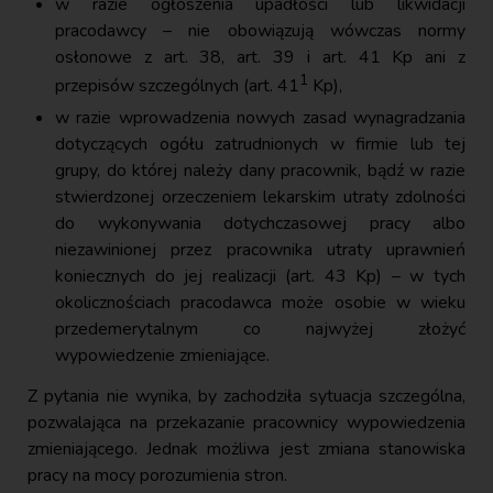
w razie ogłoszenia upadłości lub likwidacji
pracodawcy – nie obowiązują wówczas normy
osłonowe z art. 38, art. 39 i art. 41 Kp ani z
1
przepisów szczególnych (art. 41
Kp),
w razie wprowadzenia nowych zasad wynagradzania
dotyczących ogółu zatrudnionych w firmie lub tej
grupy, do której należy dany pracownik, bądź w razie
stwierdzonej orzeczeniem lekarskim utraty zdolności
do wykonywania dotychczasowej pracy albo
niezawinionej przez pracownika utraty uprawnień
koniecznych do jej realizacji (art. 43 Kp) – w tych
okolicznościach pracodawca może osobie w wieku
przedemerytalnym co najwyżej złożyć
wypowiedzenie zmieniające.
Z pytania nie wynika, by zachodziła sytuacja szczególna,
pozwalająca na przekazanie pracownicy wypowiedzenia
zmieniającego. Jednak możliwa jest zmiana stanowiska
pracy na mocy porozumienia stron.