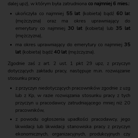
dalej upz), w którym była zatrudniona
co najmniej 6 mies.:
ukończyła co najmniej
55 lat
(kobieta) bądź
60 la
t
(mężczyzna) oraz ma okres uprawniający do
emerytury co najmniej
30 lat
(kobieta) lub
35 lat
(mężczyzna),
ma okres uprawniający do emerytury co najmniej
35
lat
(kobieta) bądź
40 lat
(mężczyzna).
Zgodnie zaś z art. 2 ust. 1 pkt 29 upz, z przyczyn
dotyczących zakładu pracy, następuje m.in. rozwiązanie
stosunku pracy:
z przyczyn niedotyczących pracowników zgodnie z uzg
lub z Kp, w razie rozwiązania stosunku pracy z tych
przyczyn u pracodawcy zatrudniającego mniej niż 20
pracowników,
z powodu ogłoszenia upadłości pracodawcy, jego
likwidacji lub likwidacji stanowiska pracy z przyczyn
ekonomicznych, organizacyjnych, produkcyjnych czy