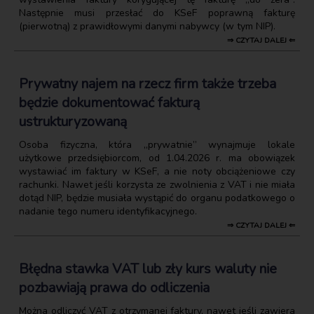
Następnie musi przesłać do KSeF poprawną fakturę
(pierwotną) z prawidłowymi danymi nabywcy (w tym NIP).
⇒ CZYTAJ DALEJ ⇐
Prywatny najem na rzecz firm także trzeba
będzie dokumentować fakturą
ustrukturyzowaną
Osoba fizyczna, która „prywatnie” wynajmuje lokale
użytkowe przedsiębiorcom, od 1.04.2026 r. ma obowiązek
wystawiać im faktury w KSeF, a nie noty obciążeniowe czy
rachunki. Nawet jeśli korzysta ze zwolnienia z VAT i nie miała
dotąd NIP, będzie musiała wystąpić do organu podatkowego o
nadanie tego numeru identyfikacyjnego.
⇒ CZYTAJ DALEJ ⇐
Błędna stawka VAT lub zły kurs waluty nie
pozbawiają prawa do odliczenia
Można odliczyć VAT z otrzymanej faktury, nawet jeśli zawiera