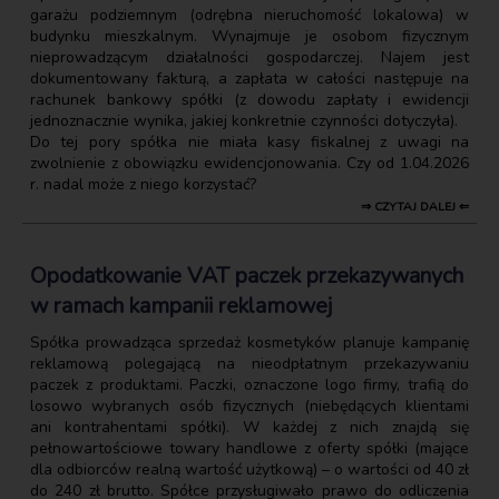
garażu podziemnym (odrębna nieruchomość lokalowa) w
budynku mieszkalnym. Wynajmuje je osobom fizycznym
nieprowadzącym działalności gospodarczej. Najem jest
dokumentowany fakturą, a zapłata w całości następuje na
rachunek bankowy spółki (z dowodu zapłaty i ewidencji
jednoznacznie wynika, jakiej konkretnie czynności dotyczyła).
Do tej pory spółka nie miała kasy fiskalnej z uwagi na
zwolnienie z obowiązku ewidencjonowania. Czy od 1.04.2026
r. nadal może z niego korzystać?
⇒ CZYTAJ DALEJ ⇐
Opodatkowanie VAT paczek przekazywanych
w ramach kampanii reklamowej
Spółka prowadząca sprzedaż kosmetyków planuje kampanię
reklamową polegającą na nieodpłatnym przekazywaniu
paczek z produktami. Paczki, oznaczone logo firmy, trafią do
losowo wybranych osób fizycznych (niebędących klientami
ani kontrahentami spółki). W każdej z nich znajdą się
pełnowartościowe towary handlowe z oferty spółki (mające
dla odbiorców realną wartość użytkową) – o wartości od 40 zł
do 240 zł brutto. Spółce przysługiwało prawo do odliczenia