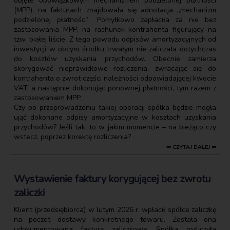
objęte obowiązkowym mechanizmem podzielonej płatności
(MPP); na fakturach znajdowała się adnotacja „mechanizm
podzielonej płatności”. Pomyłkowo zapłaciła za nie bez
zastosowania MPP, na rachunek kontrahenta figurujący na
tzw. białej liście. Z tego powodu odpisów amortyzacyjnych od
inwestycji w obcym środku trwałym nie zaliczała dotychczas
do kosztów uzyskania przychodów. Obecnie zamierza
skorygować nieprawidłowe rozliczenia, zwracając się do
kontrahenta o zwrot części należności odpowiadającej kwocie
VAT, a następnie dokonując ponownej płatności, tym razem z
zastosowaniem MPP.
Czy po przeprowadzeniu takiej operacji spółka będzie mogła
ująć dokonane odpisy amortyzacyjne w kosztach uzyskania
przychodów? Jeśli tak, to w jakim momencie – na bieżąco czy
wstecz, poprzez korektę rozliczenia?
⇒ CZYTAJ DALEJ ⇐
Wystawienie faktury korygującej bez zwrotu
zaliczki
Klient (przedsiębiorca) w lutym 2026 r. wpłacił spółce zaliczkę
na poczet dostawy konkretnego towaru. Została ona
udokumentowana fakturą zaliczkową. Spółka rozliczyła