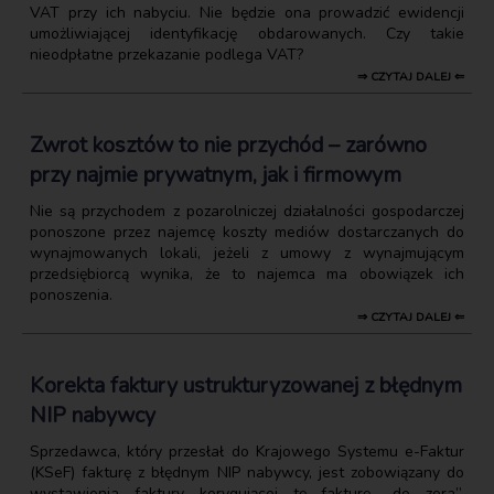
VAT przy ich nabyciu. Nie będzie ona prowadzić ewidencji
umożliwiającej identyfikację obdarowanych. Czy takie
nieodpłatne przekazanie podlega VAT?
⇒ CZYTAJ DALEJ ⇐
Zwrot kosztów to nie przychód – zarówno
przy najmie prywatnym, jak i firmowym
Nie są przychodem z pozarolniczej działalności gospodarczej
ponoszone przez najemcę koszty mediów dostarczanych do
wynajmowanych lokali, jeżeli z umowy z wynajmującym
przedsiębiorcą wynika, że to najemca ma obowiązek ich
ponoszenia.
⇒ CZYTAJ DALEJ ⇐
Korekta faktury ustrukturyzowanej z błędnym
NIP nabywcy
Sprzedawca, który przesłał do Krajowego Systemu e-Faktur
(KSeF) fakturę z błędnym NIP nabywcy, jest zobowiązany do
wystawienia faktury korygującej tę fakturę „do zera”.