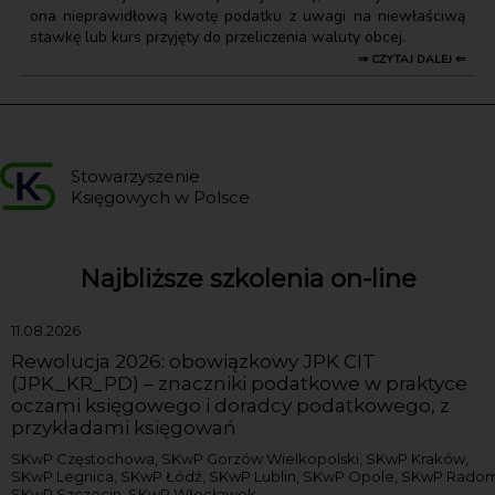
ona nieprawidłową kwotę podatku z uwagi na niewłaściwą
stawkę lub kurs przyjęty do przeliczenia waluty obcej.
⇒ CZYTAJ DALEJ ⇐
Stowarzyszenie
Księgowych w Polsce
Najbliższe szkolenia on-line
11.08.2026
Rewolucja 2026: obowiązkowy JPK CIT
(JPK_KR_PD) – znaczniki podatkowe w praktyce
oczami księgowego i doradcy podatkowego, z
przykładami księgowań
SKwP Częstochowa, SKwP Gorzów Wielkopolski, SKwP Kraków,
SKwP Legnica, SKwP Łódź, SKwP Lublin, SKwP Opole, SKwP Radom
SKwP Szczecin, SKwP Włocławek