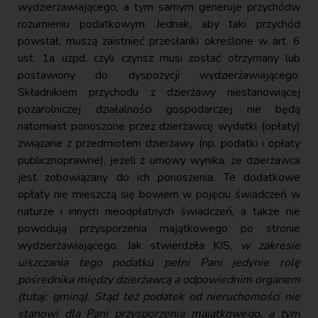
wydzierżawiającego, a tym samym generuje przychódw
rozumieniu podatkowym. Jednak, aby taki przychód
powstał, muszą zaistnieć przesłanki określone w art. 6
ust. 1a uzpd, czyli czynsz musi zostać otrzymany lub
postawiony do dyspozycji wydzierżawiającego.
Składnikiem przychodu z dzierżawy niestanowiącej
pozarolniczej działalności gospodarczej nie będą
natomiast ponoszone przez dzierżawcę wydatki (opłaty)
związane z przedmiotem dzierżawy (np. podatki i opłaty
publicznoprawne), jeżeli z umowy wynika, że dzierżawca
jest zobowiązany do ich ponoszenia. Te dodatkowe
opłaty nie mieszczą się bowiem w pojęciu świadczeń w
naturze i innych nieodpłatnych świadczeń, a także nie
powodują przysporzenia majątkowego po stronie
wydzierżawiającego. Jak stwierdziła KIS,
w zakresie
uiszczania tego podatku pełni Pani jedynie rolę
pośrednika między dzierżawcą a odpowiednim organem
(tutaj: gminą). Stąd też podatek od nieruchomości nie
stanowi dla Pani przysporzenia majątkowego, a tym