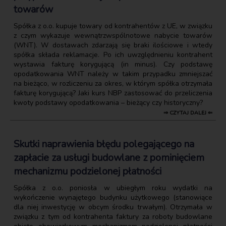
towarów
Spółka z o.o. kupuje towary od kontrahentów z UE, w związku
z czym wykazuje wewnątrzwspólnotowe nabycie towarów
(WNT). W dostawach zdarzają się braki ilościowe i wtedy
spółka składa reklamacje. Po ich uwzględnieniu kontrahent
wystawia fakturę korygującą (in minus). Czy podstawę
opodatkowania WNT należy w takim przypadku zmniejszać
na bieżąco, w rozliczeniu za okres, w którym spółka otrzymała
fakturę korygującą? Jaki kurs NBP zastosować do przeliczenia
kwoty podstawy opodatkowania – bieżący czy historyczny?
⇒ CZYTAJ DALEJ ⇐
Skutki naprawienia błędu polegającego na
zapłacie za usługi budowlane z pominięciem
mechanizmu podzielonej płatności
Spółka z o.o. poniosła w ubiegłym roku wydatki na
wykończenie wynajętego budynku użytkowego (stanowiące
dla niej inwestycję w obcym środku trwałym). Otrzymała w
związku z tym od kontrahenta faktury za roboty budowlane