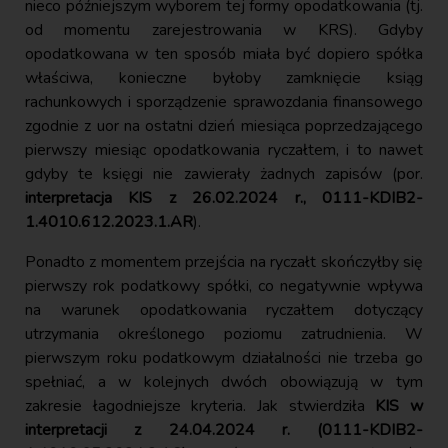
nieco późniejszym wyborem tej formy opodatkowania (tj.
od momentu zarejestrowania w KRS). Gdyby
opodatkowana w ten sposób miała być dopiero spółka
właściwa, konieczne byłoby zamknięcie ksiąg
rachunkowych i sporządzenie sprawozdania finansowego
zgodnie z uor na ostatni dzień miesiąca poprzedzającego
pierwszy miesiąc opodatkowania ryczałtem, i to nawet
gdyby te księgi nie zawierały żadnych zapisów (por.
interpretacja KIS z 26.02.2024 r., 0111-KDIB2-
1.4010.612.2023.1.AR
).
Ponadto z momentem przejścia na ryczałt skończyłby się
pierwszy rok podatkowy spółki, co negatywnie wpływa
na warunek opodatkowania ryczałtem dotyczący
utrzymania określonego poziomu zatrudnienia. W
pierwszym roku podatkowym działalności nie trzeba go
spełniać, a w kolejnych dwóch obowiązują w tym
zakresie łagodniejsze kryteria. Jak stwierdziła
KIS w
interpretacji z 24.04.2024 r. (0111-KDIB2-