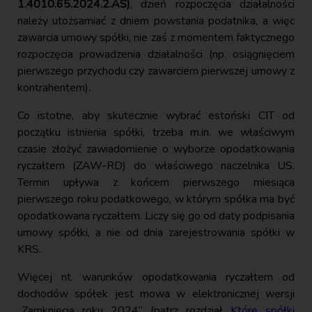
1.4010.65.2024.2.AS)
, dzień rozpoczęcia działalności
należy utożsamiać z dniem powstania podatnika, a więc
zawarcia umowy spółki, nie zaś z momentem faktycznego
rozpoczęcia prowadzenia działalności (np. osiągnięciem
pierwszego przychodu czy zawarciem pierwszej umowy z
kontrahentem).
Co istotne, aby skutecznie wybrać estoński CIT od
początku istnienia spółki, trzeba m.in. we właściwym
czasie złożyć zawiadomienie o wyborze opodatkowania
ryczałtem (ZAW-RD) do właściwego naczelnika US.
Termin upływa z końcem pierwszego miesiąca
pierwszego roku podatkowego, w którym spółka ma być
opodatkowana ryczałtem. Liczy się go od daty podpisania
umowy spółki, a nie od dnia zarejestrowania spółki w
KRS.
Więcej nt. warunków opodatkowania ryczałtem od
dochodów spółek jest mowa w elektronicznej wersji
„Zamknięcia roku 2024” (patrz rozdział
Które spółki