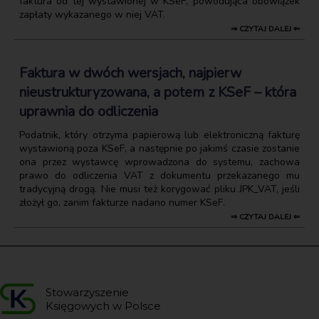
faktura od tej wystawionej w KSeF, powodująca obowiązek
zapłaty wykazanego w niej VAT.
⇒ CZYTAJ DALEJ ⇐
Faktura w dwóch wersjach, najpierw
nieustrukturyzowana, a potem z KSeF – która
uprawnia do odliczenia
Podatnik, który otrzyma papierową lub elektroniczną fakturę
wystawioną poza KSeF, a następnie po jakimś czasie zostanie
ona przez wystawcę wprowadzona do systemu, zachowa
prawo do odliczenia VAT z dokumentu przekazanego mu
tradycyjną drogą. Nie musi też korygować pliku JPK_VAT, jeśli
złożył go, zanim fakturze nadano numer KSeF.
⇒ CZYTAJ DALEJ ⇐
Stowarzyszenie
Księgowych w Polsce