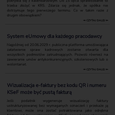
pokrywa się z kalendarzowym. Do 15 lipca sprawozdanie to
trzeba złożyć w KRS. Zdarza się jednak, że spółka nie
dotrzymuje tego pierwszego terminu. Co w takim razie z
drugim obowiązkiem?
⇒ CZYTAJ DALEJ ⇐
System eUmowy dla każdego pracodawcy
Najpóźniej od 20.06.2029 r. publiczna platforma umożliwiająca
załatwienie spraw kadrowych zostanie otwarta dla
wszystkich podmiotów zatrudniających. Pozwoli również na
zawieranie umów antykonkurencyjnych, szkoleniowych lub o
wolontariat.
⇒ CZYTAJ DALEJ ⇐
Wizualizacja e-faktury bez kodu QR i numeru
KSeF może być pustą fakturą
Jeśli podatnik wygeneruje wizualizację faktury
ustrukturyzowanej bez wymaganych oznaczeń i przekaże ją
klientowi, może ona zostać potraktowana jako odrębna