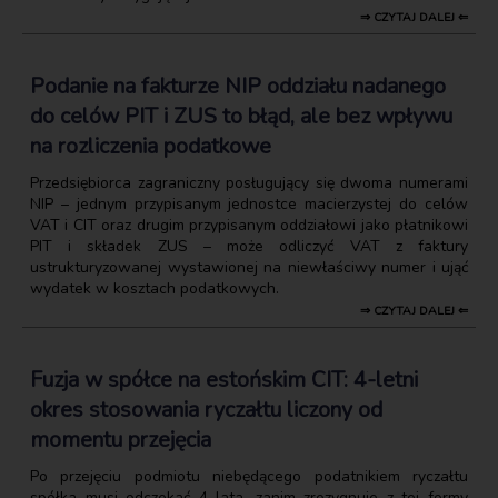
⇒ CZYTAJ DALEJ ⇐
Podanie na fakturze NIP oddziału nadanego
do celów PIT i ZUS to błąd, ale bez wpływu
na rozliczenia podatkowe
Przedsiębiorca zagraniczny posługujący się dwoma numerami
NIP – jednym przypisanym jednostce macierzystej do celów
VAT i CIT oraz drugim przypisanym oddziałowi jako płatnikowi
PIT i składek ZUS – może odliczyć VAT z faktury
ustrukturyzowanej wystawionej na niewłaściwy numer i ująć
wydatek w kosztach podatkowych.
⇒ CZYTAJ DALEJ ⇐
Fuzja w spółce na estońskim CIT: 4-letni
okres stosowania ryczałtu liczony od
momentu przejęcia
Po przejęciu podmiotu niebędącego podatnikiem ryczałtu
spółka musi odczekać 4 lata, zanim zrezygnuje z tej formy