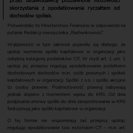
przez ustawodawcę pozbawione możliwości
skorzystania z opodatkowania ryczałtem od
dochodów spółek.
Potwierdziło to Ministerstwo Finansów w odpowiedzi na
pytanie Redakcji miesięcznika „Rachunkowość”.
Wątpliwości w tym zakresie pojawiły się dlatego, że
updop wymienia spółki kapitałowe w organizacji jako
odrębną kategorię podatników CIT. W myśl art. 1 ust. 1
updop jej przepisy regulują opodatkowanie podatkiem
dochodowym dochodów m.in. osób prawnych i spółek
kapitałowych w organizacji. Spółki z o.o. i spółki akcyjne
to osoby prawne. Podmiotowość prawną nabywają
jednak dopiero z momentem wpisu do KRS. Od dnia
podpisania umowy spółki do dnia zarejestrowania w KRS
funkcjonują jako spółki kapitałowe w organizacji.
O tej formie nie wspominają zaś przepisy updop,
regulując opodatkowanie tzw. estońskim CIT – m.in. art.