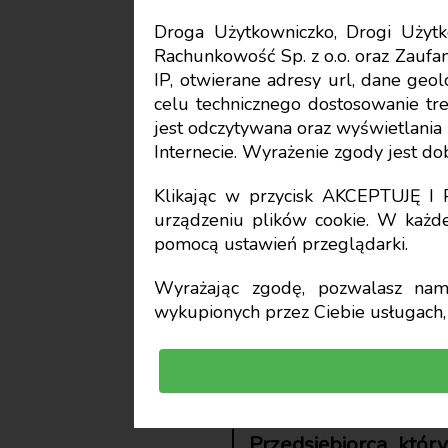
Droga Użytkowniczko, Drogi Uży
Rachunkowość Sp. z o.o. oraz Zaufan
Polski Ład
IP, otwierane adresy url, dane geo
celu technicznego dostosowanie treś
Wspólne 
jest odczytywana oraz wyświetlani
Internecie. Wyrażenie zgody jest d
małżonkó
Klikając w przycisk AKCEPTUJĘ 
urządzeniu plików cookie. W każde
pomocą ustawień przeglądarki.
PIT czy r
Wyrażając zgodę, pozwalasz nam 
wykupionych przez Ciebie usługach, 
Aleksander Woźnia
Przedsiębiorca, któr