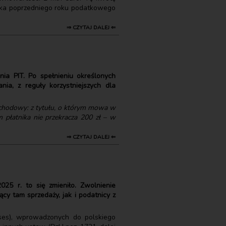
rnika poprzedniego roku podatkowego
⇒ CZYTAJ DALEJ ⇐
ia PIT. Po spełnieniu określonych
a, z reguły korzystniejszych dla
chodowy: z tytułu, o którym mowa w
 płatnika nie przekracza 200 zł – w
⇒ CZYTAJ DALEJ ⇐
25 r. to się zmieniło. Zwolnienie
cy tam sprzedaży, jak i podatnicy z
ises), wprowadzonych do polskiego