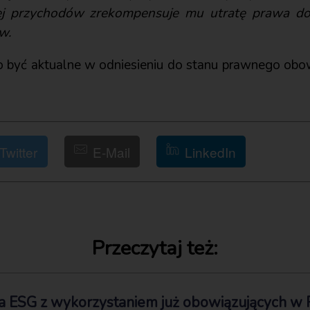
zej przychodów zrekompensuje mu utratę prawa d
w.
o być aktualne w odniesieniu do stanu prawnego ob
Twitter
E-Mail
LinkedIn
Przeczytaj też:
a ESG z wykorzystaniem już obowiązujących w 