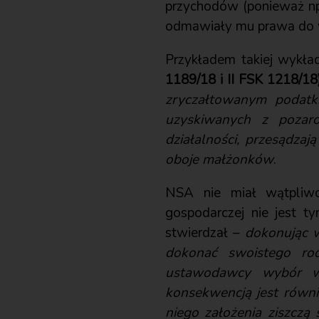
przychodów (ponieważ np.
odmawiały mu prawa do w
Przykładem takiej wykła
1189/18 i II FSK 1218/18)
zryczałtowanym podat
uzyskiwanych z pozarol
działalności, przesądz
oboje małżonków
.
NSA nie miał wątpliwoś
gospodarczej nie jest ty
stwierdzał –
dokonując w
dokonać swoistego rodz
ustawodawcy wybór w 
konsekwencją jest równie
niego założenia ziszczą