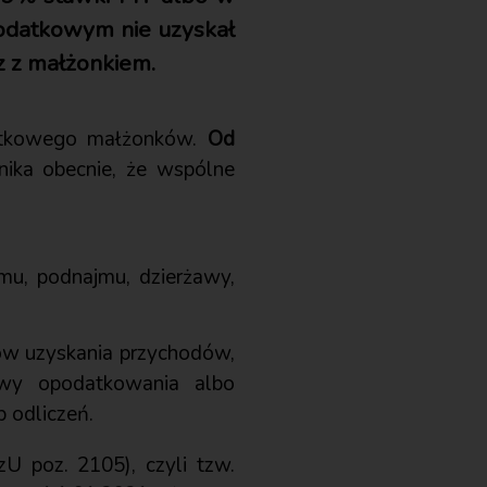
odatkowym nie uzyskał
z z małżonkiem.
datkowego małżonków.
Od
ynika obecnie, że wspólne
mu, podnajmu, dzierżawy,
ów uzyskania przychodów,
awy opodatkowania albo
 odliczeń.
zU poz. 2105), czyli tzw.