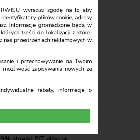
ERWISU wyrazisz zgodę na to aby
Data publikacji: 2022-01-26
identyfikatory plików cookie, adresy
stasz. Informacje gromadzone będą w
órych treści do lokalizacji z której
e
z nas przestrzeniach reklamowych w
iowego
sanie i przechowywanie na Twoim
yć możliwość zapisywania nowych za
dzi w grę
ndywidualne rabaty, informacje o
 19% stawki PIT albo w