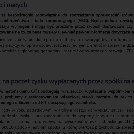
o i małych
ie są bezpośrednio zobowiązane do sporządzania sprawozdań zrówn
 społeczeństwa i ładu korporacyjnego (ESG). Będąc jednak części
odzaju wymogom i mogą być proszone przez swoich dostawców czy 
gotowane na to, że będą musiały ujawniać pewne informacje dotyczące
mierze zależy od dostępu do rzetelnych i wiarygodnych informacji
es decyzyjny. Sprawozdawczość jest jednym z efektów sprawnie dzia
w kontekście globalnej gospodarki oraz zrównoważonego rozwoju (ZR),
 na poczet zysku wypłacanych przez spółki na 
w. estońskiemu CIT) podlegają m.in. zaliczki wypłacane wspólnikom
 Są problemy z zastosowaniem właściwej stawki ryczałtu do takich
 podlega odliczeniu od PIT obciążającego wspólnika.
, gdy w roku podatkowym, w którym doszło do wypłaty zaliczki, spół
 podziale zysku i przeznaczeniu go do wypłaty. Mowa tu o status
łalności, co ma m.in. wpływ na wysokość stawki estońskiego CIT (r
4a pkt 10 updop – jest nim spółka, u której wartość przychodu ze sprz
nim roku podatkowym wyrażonej w złotych kwoty odpowiadającej ró