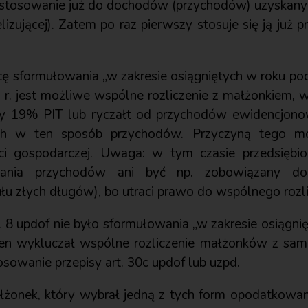
astosowanie już do dochodów (przychodów) uzyskan
izującej). Zatem po raz pierwszy stosuje się ją już p
ę sformułowania „w zakresie osiągniętych w roku 
r. jest możliwe wspólne rozliczenie z małżonkiem, w
y 19% PIT lub ryczałt od przychodów ewidencjonow
h w ten sposób przychodów. Przyczyną tego mo
ci gospodarczej. Uwaga: w tym czasie przedsiębio
kania przychodów ani być np. zobowiązany do
łu złych długów), bo utraci prawo do wspólnego rozli
st. 8 updof nie było sformułowania „w zakresie osiąg
ten wykluczał wspólne rozliczenie małżonków z sa
osowanie przepisy art. 30c updof lub uzpd.
żonek, który wybrał jedną z tych form opodatkowani