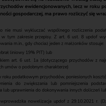
przychodów ewidencjonowanych, lecz w roku p
ności gospodarczej, ma prawo rozliczyć się wra
go nie musi wykluczać wspólnego rozliczenia po
ę w tym zakresie przepisy. Z art. 6 ust. 8 updof w
owania m.in., gdy chociaż jeden z małżonków stosuje:
wybrał liniowy 19% PIT) lub
tkiem art. 6 ust. 1a (dotyczącego przychodów z naj
ych umów o podobnym charakterze)
 w roku podatkowym przychodów, poniesionych koszt
wnienia do zwiększania lub pomniejszenia podst
 lub uprawnienia do dokonywania innych doliczeń lub
 wprowadziła nowelizacja updof z 29.10.2021 r. (D