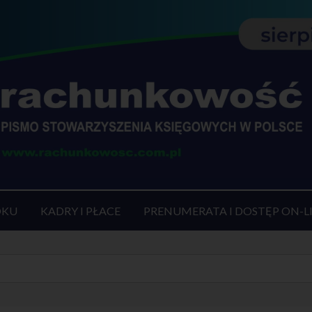
OKU
KADRY I PŁACE
PRENUMERATA I DOSTĘP ON-L