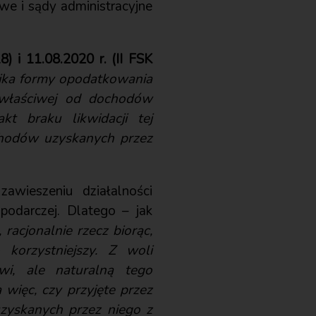
we i sądy administracyjne
) i 11.08.2020 r. (II FSK
ika formy opodatkowania
właściwej od dochodów
kt braku likwidacji tej
chodów uzyskanych przez
awieszeniu działalności
spodarczej. Dlatego – jak
acjonalnie rzecz biorąc,
 korzystniejszy. Z woli
i, ale naturalną tego
 więc, czy przyjęte przez
uzyskanych przez niego z