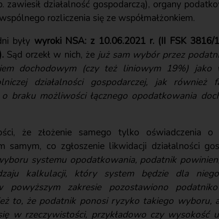
 zawiesił działalność gospodarczą), organy podatko
spólnego rozliczenia się ze współmałżonkiem.
dni były
wyroki NSA: z 10.06.2021 r. (II FSK 3816/18
.
Sąd orzekł w nich, że
już sam wybór przez podatn
kiem dochodowym (czy też liniowym 19%) jako 
niczej działalności gospodarczej, jak również fa
ają o braku możliwości łącznego opodatkowania do
ci, że złożenie samego tylko oświadczenia o z
m samym, co zgłoszenie likwidacji działalności go
yboru systemu opodatkowania, podatnik powinien, r
aju kalkulacji, który system będzie dla niego
powyższym zakresie pozostawiono podatnikow
ż to, że podatnik ponosi ryzyko takiego wyboru, a
 się w rzeczywistości, przykładowo czy wysokość 