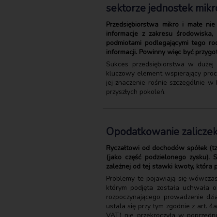
sektorze jednostek mikr
Przedsiębiorstwa mikro i małe n
informacje z zakresu środowiska,
podmiotami podlegającymi tego r
informacji. Powinny więc być przy
Sukces przedsiębiorstwa w dużej 
kluczowy element wspierający proc
jej znaczenie rośnie szczególnie 
przyszłych pokoleń.
Opodatkowanie zaliczek
Ryczałtowi od dochodów spółek (tz
(jako część podzielonego zysku).
zależnej od tej stawki kwoty, która
Problemy te pojawiają się wówczas
którym podjęta została uchwała o
rozpoczynającego prowadzenie dzia
ustala się przy tym zgodnie z art. 
VAT) nie przekroczyła w poprzed