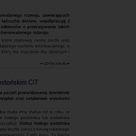
oważonego rozwoju, zawierających
ą łańcucha dostaw, współpracują z
odbiorców o przekazywanie takich
 zrównoważonego rozwoju.
, które stanowią cenny zasób oraz
łającego systemu informacyjnego, a
 który ma znaczenie dla obecnych i
⇒ CZYTAJ DALEJ ⇐
estońskim CIT
 na poczet przewidywanej dywidendy
 wypłat oraz ustaleniem wysokości
ka miała inny status niż w roku, w
ie małego podatnika lub podatnika
yczałtu).
Status małego podatnika
edaży brutto (wraz z kwotą należnego
wnowartości 2 mln euro. Tę kwotę