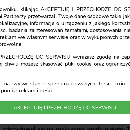
tkowniku, klikając AKCEPTUJĘ I PRZECHODZĘ DO S
i Partnerzy przetwarzali Twoje dane osobowe takie jak 
lokalizacyjne, informacje o urządzeniu z jakiego korzy
ci, badania zainteresowań tematami, dostosowania niekt
zeznanie podatkow
a reklam we własnym serwisie oraz w wykupionych prze
obrowolne.
w mimo wyboru lin
I PRZECHODZĘ DO SERWISU wyrażasz zgodę na zapi
j chwili możesz skasować pliki cookie oraz ogranicz
yczałtu - kiedy wcho
na wyświetlanie spersonalizowanych treści m.in. i
pomiar reklam i treści.
k
AKCEPTUJĘ I PRZECHODZĘ DO SERWISU
y zdecydował się na rozliczenie według stałej