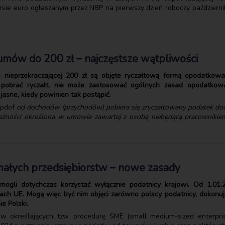
kursie euro ogłaszanym przez NBP na pierwszy dzień roboczy paździe
umów do 200 zł – najczęstsze wątpliwości
nieprzekraczającej 200 zł są objęte ryczałtową formą opodatkowan
obrać ryczałt, nie może zastosować ogólnych zasad opodatkowani
 jasne, kiedy powinien tak postąpić.
 updof
od dochodów (przychodów) pobiera się zryczałtowany podatek do
należności określona w umowie zawartej z osobą niebędącą pracownikiem
małych przedsiębiorstw – nowe zasady
ogli dotychczas korzystać wyłącznie podatnicy krajowi. Od 1.01.20
ch UE. Mogą więc być nim objęci zarówno polscy podatnicy, dokonują
ie Polski.
ów określających tzw. procedurę SME (small medium-sized enterpr