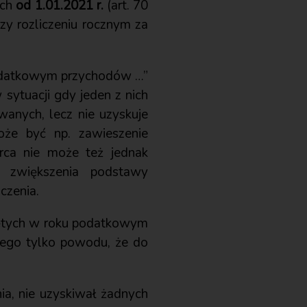
ych
od 1.01.2021 r.
(art. 70
rzy rozliczeniu rocznym za
podatkowym przychodów …”
 sytuacji gdy jeden z nich
anych, lecz nie uzyskuje
że być np. zawieszenie
rca nie może też jednak
 zwiększenia podstawy
czenia.
niętych w roku podatkowym
mego tylko powodu, że do
a, nie uzyskiwał żadnych