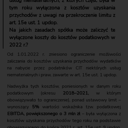
usług niematerialnych, z których część była w
tym roku wyłączona z kosztów uzyskania
przychodów z uwagi na przekroczenie limitu z
art. 15e ust. 1 updop.
Na jakich zasadach spółka może zaliczyć te
wyłączone koszty do kosztów podatkowych w
2022 r.?
Od 1.01.2022 r. zniesiono ograniczenie możliwości
zaliczania do kosztów uzyskania przychodów wydatków
na nabycie przez podatników CIT niektórych usług
niematerialnych i praw, zawarte w art. 15e ust. 1 updop.
Nadwyżka tych kosztów, poniesionych w danym roku
podatkowym (okresu
2018–2021,
w którym
obowiązywało to ograniczenie), ponad ustawowy limit –
wynoszący
5%
wartości wskaźnika tzw. podatkowej
EBITDA, powiększonego o 3 mln zł
– była wyłączona z
kosztów uzyskania przychodów tego roku na podstawie
obowiązującego do końca 2021 r. art. 15e ust. 9 updop.