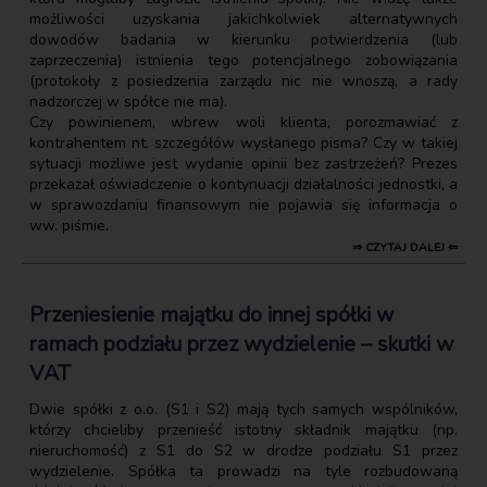
możliwości uzyskania jakichkolwiek alternatywnych
dowodów badania w kierunku potwierdzenia (lub
zaprzeczenia) istnienia tego potencjalnego zobowiązania
(protokoły z posiedzenia zarządu nic nie wnoszą, a rady
nadzorczej w spółce nie ma).
Czy powinienem, wbrew woli klienta, porozmawiać z
kontrahentem nt. szczegółów wysłanego pisma? Czy w takiej
sytuacji możliwe jest wydanie opinii bez zastrzeżeń? Prezes
przekazał oświadczenie o kontynuacji działalności jednostki, a
w sprawozdaniu finansowym nie pojawia się informacja o
ww. piśmie.
⇒ CZYTAJ DALEJ ⇐
Przeniesienie majątku do innej spółki w
ramach podziału przez wydzielenie – skutki w
VAT
Dwie spółki z o.o. (S1 i S2) mają tych samych wspólników,
którzy chcieliby przenieść istotny składnik majątku (np.
nieruchomość) z S1 do S2 w drodze podziału S1 przez
wydzielenie. Spółka ta prowadzi na tyle rozbudowaną