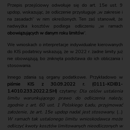
Przepis przejściowy odwołuje się do art. 15e ust. 9
updop, wskazując, że odliczenie przysługuje „w zakresie i
na zasadach” w nim określonych. Ten zaś stanowił, że
nadwyżka kosztów podlega odliczeniu „w ramach
obowiązujących w danym roku limitów
”.
We wnioskach o interpretacje indywidualne kierowanych
do KIS podatnicy wskazują, że w 2022 r. żadne limity już
nie obowiązują, bo zniknęła podstawa do ich obliczania i
stosowania.
Innego zdania są organy podatkowe. Przykładowo w
piśmie KIS z 30.09.2022 r. (0111-KDIB1-
1.4010.233.2022.2.SH)
czytamy:
Dla celów ustalenia
limitu warunkującego prawo do odliczenia należy,
zgodnie z art. 60 ust. 1 Polskiego Ładu, przyjmować
założenie, że art. 15e updop nadal jest stosowany.
(…)
W ramach tak ustalonego limitu wnioskodawca może
odliczyć kwoty kosztów limitowanych nieodliczonych w