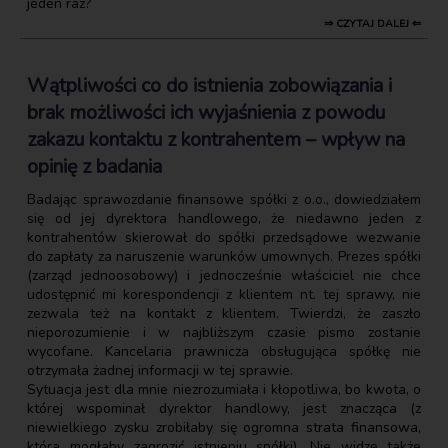
jeden raz?
⇒ CZYTAJ DALEJ ⇐
Wątpliwości co do istnienia zobowiązania i
brak możliwości ich wyjaśnienia z powodu
zakazu kontaktu z kontrahentem – wpływ na
opinię z badania
Badając sprawozdanie finansowe spółki z o.o., dowiedziałem
się od jej dyrektora handlowego, że niedawno jeden z
kontrahentów skierował do spółki przedsądowe wezwanie
do zapłaty za naruszenie warunków umownych. Prezes spółki
(zarząd jednoosobowy) i jednocześnie właściciel nie chce
udostępnić mi korespondencji z klientem nt. tej sprawy, nie
zezwala też na kontakt z klientem. Twierdzi, że zaszło
nieporozumienie i w najbliższym czasie pismo zostanie
wycofane. Kancelaria prawnicza obsługująca spółkę nie
otrzymała żadnej informacji w tej sprawie.
Sytuacja jest dla mnie niezrozumiała i kłopotliwa, bo kwota, o
której wspominał dyrektor handlowy, jest znacząca (z
niewielkiego zysku zrobiłaby się ogromna strata finansowa,
która mogłaby zagrozić istnieniu spółki). Nie widzę także