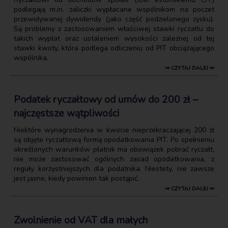
podlegają m.in. zaliczki wypłacane wspólnikom na poczet
przewidywanej dywidendy (jako część podzielonego zysku).
Są problemy z zastosowaniem właściwej stawki ryczałtu do
takich wypłat oraz ustaleniem wysokości zależnej od tej
stawki kwoty, która podlega odliczeniu od PIT obciążającego
wspólnika.
⇒ CZYTAJ DALEJ ⇐
Podatek ryczałtowy od umów do 200 zł –
najczęstsze wątpliwości
Niektóre wynagrodzenia w kwocie nieprzekraczającej 200 zł
są objęte ryczałtową formą opodatkowania PIT. Po spełnieniu
określonych warunków płatnik ma obowiązek pobrać ryczałt,
nie może zastosować ogólnych zasad opodatkowania, z
reguły korzystniejszych dla podatnika. Niestety, nie zawsze
jest jasne, kiedy powinien tak postąpić.
⇒ CZYTAJ DALEJ ⇐
Zwolnienie od VAT dla małych