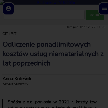
account_circle
dehaze
Data publikacji: 2022-11-09
CIT i PIT
Odliczenie ponadlimitowych
kosztów usług niematerialnych z
lat poprzednich
Anna Koleśnik
doradca podatkowy
Spółka z o.o. poniosła w 2021 r. koszty tzw.