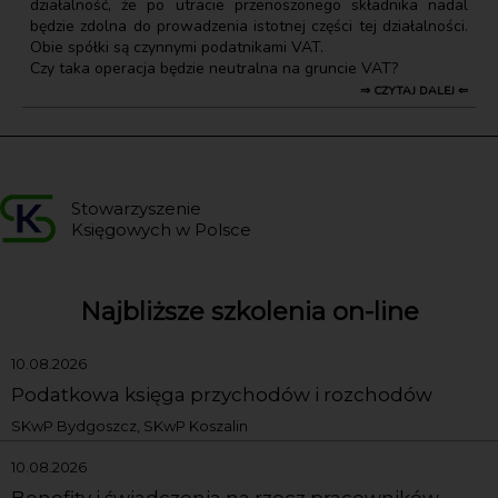
działalność, że po utracie przenoszonego składnika nadal
będzie zdolna do prowadzenia istotnej części tej działalności.
Obie spółki są czynnymi podatnikami VAT.
Czy taka operacja będzie neutralna na gruncie VAT?
⇒ CZYTAJ DALEJ ⇐
Stowarzyszenie
Księgowych w Polsce
Najbliższe szkolenia on-line
10.08.2026
Podatkowa księga przychodów i rozchodów
SKwP Bydgoszcz, SKwP Koszalin
10.08.2026
Benefity i świadczenia na rzecz pracowników,