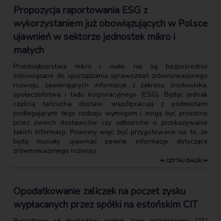
Propozycja raportowania ESG z
wykorzystaniem już obowiązujących w Polsce
ujawnień w sektorze jednostek mikro i
małych
Przedsiębiorstwa mikro i małe nie są bezpośrednio
zobowiązane do sporządzania sprawozdań zrównoważonego
rozwoju, zawierających informacje z zakresu środowiska,
społeczeństwa i ładu korporacyjnego (ESG). Będąc jednak
częścią łańcucha dostaw, współpracują z podmiotami
podlegającymi tego rodzaju wymogom i mogą być proszone
przez swoich dostawców czy odbiorców o przekazywanie
takich informacji. Powinny więc być przygotowane na to, że
będą musiały ujawniać pewne informacje dotyczące
zrównoważonego rozwoju.
⇒ CZYTAJ DALEJ ⇐
Opodatkowanie zaliczek na poczet zysku
wypłacanych przez spółki na estońskim CIT
Ryczałtowi od dochodów spółek (tzw. estońskiemu CIT)