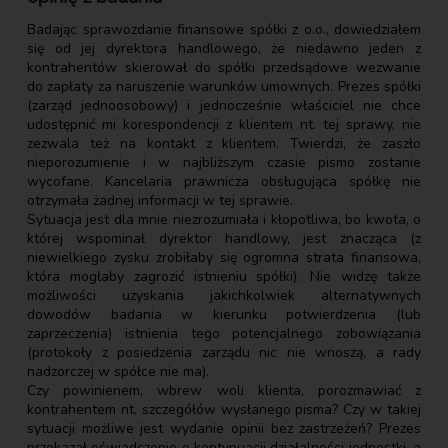
Badając sprawozdanie finansowe spółki z o.o., dowiedziałem
się od jej dyrektora handlowego, że niedawno jeden z
kontrahentów skierował do spółki przedsądowe wezwanie
do zapłaty za naruszenie warunków umownych. Prezes spółki
(zarząd jednoosobowy) i jednocześnie właściciel nie chce
udostępnić mi korespondencji z klientem nt. tej sprawy, nie
zezwala też na kontakt z klientem. Twierdzi, że zaszło
nieporozumienie i w najbliższym czasie pismo zostanie
wycofane. Kancelaria prawnicza obsługująca spółkę nie
otrzymała żadnej informacji w tej sprawie.
Sytuacja jest dla mnie niezrozumiała i kłopotliwa, bo kwota, o
której wspominał dyrektor handlowy, jest znacząca (z
niewielkiego zysku zrobiłaby się ogromna strata finansowa,
która mogłaby zagrozić istnieniu spółki). Nie widzę także
możliwości uzyskania jakichkolwiek alternatywnych
dowodów badania w kierunku potwierdzenia (lub
zaprzeczenia) istnienia tego potencjalnego zobowiązania
(protokoły z posiedzenia zarządu nic nie wnoszą, a rady
nadzorczej w spółce nie ma).
Czy powinienem, wbrew woli klienta, porozmawiać z
kontrahentem nt. szczegółów wysłanego pisma? Czy w takiej
sytuacji możliwe jest wydanie opinii bez zastrzeżeń? Prezes
przekazał oświadczenie o kontynuacji działalności jednostki, a