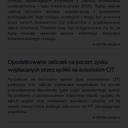
rozwoju, zawierających informacje z zakresu środowiska,
społeczeństwa i ładu korporacyjnego (ESG). Będąc jednak
częścią łańcucha dostaw, współpracują z podmiotami
podlegającymi tego rodzaju wymogom i mogą być proszone
przez swoich dostawców czy odbiorców o przekazywanie
takich informacji. Powinny więc być przygotowane na to, że
będą musiały ujawniać pewne informacje dotyczące
zrównoważonego rozwoju.
⇒ CZYTAJ DALEJ ⇐
Opodatkowanie zaliczek na poczet zysku
wypłacanych przez spółki na estońskim CIT
Ryczałtowi od dochodów spółek (tzw. estońskiemu CIT)
podlegają m.in. zaliczki wypłacane wspólnikom na poczet
przewidywanej dywidendy (jako część podzielonego zysku).
Są problemy z zastosowaniem właściwej stawki ryczałtu do
takich wypłat oraz ustaleniem wysokości zależnej od tej
stawki kwoty, która podlega odliczeniu od PIT obciążającego
wspólnika.
⇒ CZYTAJ DALEJ ⇐