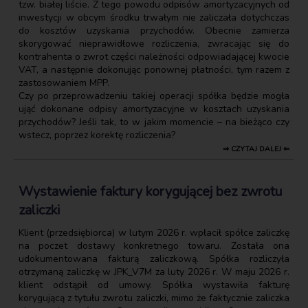
tzw. białej liście. Z tego powodu odpisów amortyzacyjnych od
inwestycji w obcym środku trwałym nie zaliczała dotychczas
do kosztów uzyskania przychodów. Obecnie zamierza
skorygować nieprawidłowe rozliczenia, zwracając się do
kontrahenta o zwrot części należności odpowiadającej kwocie
VAT, a następnie dokonując ponownej płatności, tym razem z
zastosowaniem MPP.
Czy po przeprowadzeniu takiej operacji spółka będzie mogła
ująć dokonane odpisy amortyzacyjne w kosztach uzyskania
przychodów? Jeśli tak, to w jakim momencie – na bieżąco czy
wstecz, poprzez korektę rozliczenia?
⇒ CZYTAJ DALEJ ⇐
Wystawienie faktury korygującej bez zwrotu
zaliczki
Klient (przedsiębiorca) w lutym 2026 r. wpłacił spółce zaliczkę
na poczet dostawy konkretnego towaru. Została ona
udokumentowana fakturą zaliczkową. Spółka rozliczyła
otrzymaną zaliczkę w JPK_V7M za luty 2026 r. W maju 2026 r.
klient odstąpił od umowy. Spółka wystawiła fakturę
korygującą z tytułu zwrotu zaliczki, mimo że faktycznie zaliczka