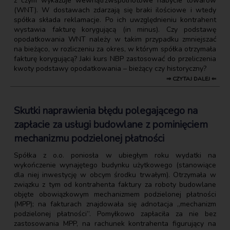
z czym wykazuje wewnątrzwspólnotowe nabycie towarów
(WNT). W dostawach zdarzają się braki ilościowe i wtedy
spółka składa reklamacje. Po ich uwzględnieniu kontrahent
wystawia fakturę korygującą (in minus). Czy podstawę
opodatkowania WNT należy w takim przypadku zmniejszać
na bieżąco, w rozliczeniu za okres, w którym spółka otrzymała
fakturę korygującą? Jaki kurs NBP zastosować do przeliczenia
kwoty podstawy opodatkowania – bieżący czy historyczny?
⇒ CZYTAJ DALEJ ⇐
Skutki naprawienia błędu polegającego na
zapłacie za usługi budowlane z pominięciem
mechanizmu podzielonej płatności
Spółka z o.o. poniosła w ubiegłym roku wydatki na
wykończenie wynajętego budynku użytkowego (stanowiące
dla niej inwestycję w obcym środku trwałym). Otrzymała w
związku z tym od kontrahenta faktury za roboty budowlane
objęte obowiązkowym mechanizmem podzielonej płatności
(MPP); na fakturach znajdowała się adnotacja „mechanizm
podzielonej płatności”. Pomyłkowo zapłaciła za nie bez
zastosowania MPP, na rachunek kontrahenta figurujący na