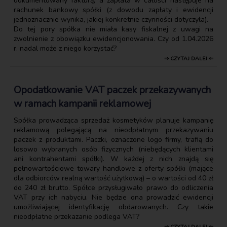
dokumentowany fakturą, a zapłata w całości następuje na
rachunek bankowy spółki (z dowodu zapłaty i ewidencji
jednoznacznie wynika, jakiej konkretnie czynności dotyczyła).
Do tej pory spółka nie miała kasy fiskalnej z uwagi na
zwolnienie z obowiązku ewidencjonowania. Czy od 1.04.2026
r. nadal może z niego korzystać?
⇒ CZYTAJ DALEJ ⇐
Opodatkowanie VAT paczek przekazywanych
w ramach kampanii reklamowej
Spółka prowadząca sprzedaż kosmetyków planuje kampanię
reklamową polegającą na nieodpłatnym przekazywaniu
paczek z produktami. Paczki, oznaczone logo firmy, trafią do
losowo wybranych osób fizycznych (niebędących klientami
ani kontrahentami spółki). W każdej z nich znajdą się
pełnowartościowe towary handlowe z oferty spółki (mające
dla odbiorców realną wartość użytkową) – o wartości od 40 zł
do 240 zł brutto. Spółce przysługiwało prawo do odliczenia
VAT przy ich nabyciu. Nie będzie ona prowadzić ewidencji
umożliwiającej identyfikację obdarowanych. Czy takie
nieodpłatne przekazanie podlega VAT?
⇒ CZYTAJ DALEJ ⇐