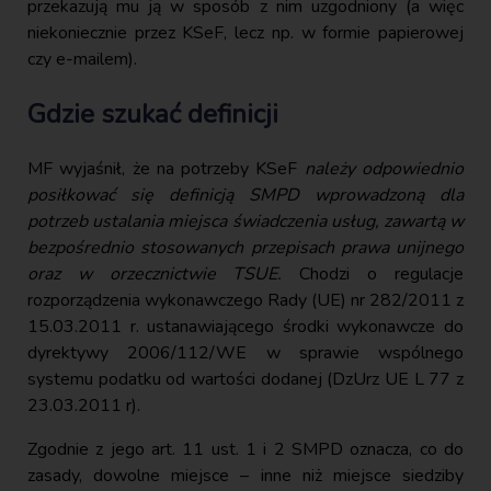
przekazują mu ją w sposób z nim uzgodniony (a więc
niekoniecznie przez KSeF, lecz np. w formie papierowej
czy e-mailem).
Gdzie szukać definicji
MF wyjaśnił, że na potrzeby KSeF
należy odpowiednio
posiłkować się definicją SMPD wprowadzoną dla
potrzeb ustalania miejsca świadczenia usług, zawartą w
bezpośrednio stosowanych przepisach prawa unijnego
oraz w orzecznictwie TSUE.
Chodzi o regulacje
rozporządzenia wykonawczego Rady (UE) nr 282/2011 z
15.03.2011 r. ustanawiającego środki wykonawcze do
dyrektywy 2006/112/WE w sprawie wspólnego
systemu podatku od wartości dodanej (DzUrz UE L 77 z
23.03.2011 r).
Zgodnie z jego art. 11 ust. 1 i 2 SMPD oznacza, co do
zasady, dowolne miejsce – inne niż miejsce siedziby