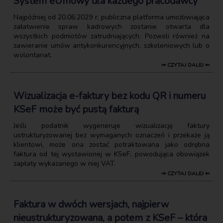
System eUmowy dla każdego pracodawcy
Najpóźniej od 20.06.2029 r. publiczna platforma umożliwiająca
załatwienie spraw kadrowych zostanie otwarta dla
wszystkich podmiotów zatrudniających. Pozwoli również na
zawieranie umów antykonkurencyjnych, szkoleniowych lub o
wolontariat.
⇒ CZYTAJ DALEJ ⇐
Wizualizacja e-faktury bez kodu QR i numeru
KSeF może być pustą fakturą
Jeśli podatnik wygeneruje wizualizację faktury
ustrukturyzowanej bez wymaganych oznaczeń i przekaże ją
klientowi, może ona zostać potraktowana jako odrębna
faktura od tej wystawionej w KSeF, powodująca obowiązek
zapłaty wykazanego w niej VAT.
⇒ CZYTAJ DALEJ ⇐
Faktura w dwóch wersjach, najpierw
nieustrukturyzowana, a potem z KSeF – która