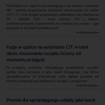
Przedsiębiorca zagraniczny posługujący się dwoma numerami
NIP – jednym przypisanym jednostce macierzystej do celów
VAT i CIT oraz drugim przypisanym oddziałowi jako płatnikowi
PIT i składek ZUS – może odliczyć VAT z faktury
ustrukturyzowanej wystawionej na niewłaściwy numer i ująć
wydatek w kosztach podatkowych.
⇒ CZYTAJ DALEJ ⇐
Fuzja w spółce na estońskim CIT: 4-letni
okres stosowania ryczałtu liczony od
momentu przejęcia
Po przejęciu podmiotu niebędącego podatnikiem ryczałtu
spółka musi odczekać 4 lata, zanim zrezygnuje z tej formy
opodatkowania. W przeciwnym razie zapłaci podatek od
korekty wstępnej sporządzonej w związku z przejęciem.
⇒ CZYTAJ DALEJ ⇐
Premia dla sprzedającego udziały jako koszt