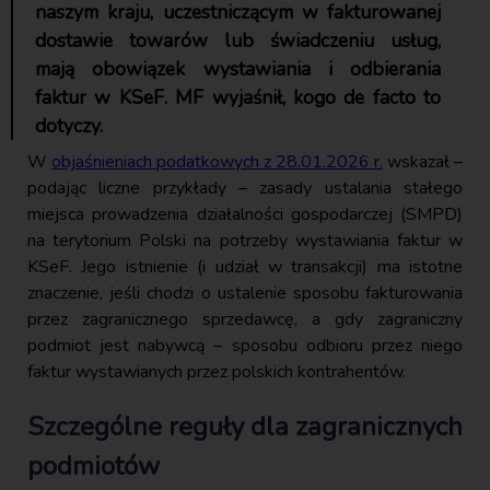
naszym kraju, uczestniczącym w fakturowanej
dostawie towarów lub świadczeniu usług,
mają obowiązek wystawiania i odbierania
faktur w KSeF. MF wyjaśnił, kogo de facto to
dotyczy.
W
objaśnieniach podatkowych z 28.01.2026 r.
wskazał –
podając liczne przykłady – zasady ustalania stałego
miejsca prowadzenia działalności gospodarczej (SMPD)
na terytorium Polski na potrzeby wystawiania faktur w
KSeF. Jego istnienie (i udział w transakcji) ma istotne
znaczenie, jeśli chodzi o ustalenie sposobu fakturowania
przez zagranicznego sprzedawcę, a gdy zagraniczny
podmiot jest nabywcą – sposobu odbioru przez niego
faktur wystawianych przez polskich kontrahentów.
Szczególne reguły dla zagranicznych
podmiotów