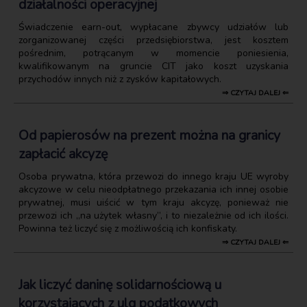
działalności operacyjnej
Świadczenie earn-out, wypłacane zbywcy udziałów lub
zorganizowanej części przedsiębiorstwa, jest kosztem
pośrednim, potrącanym w momencie poniesienia,
kwalifikowanym na gruncie CIT jako koszt uzyskania
przychodów innych niż z zysków kapitałowych.
⇒ CZYTAJ DALEJ ⇐
Od papierosów na prezent można na granicy
zapłacić akcyzę
Osoba prywatna, która przewozi do innego kraju UE wyroby
akcyzowe w celu nieodpłatnego przekazania ich innej osobie
prywatnej, musi uiścić w tym kraju akcyzę, ponieważ nie
przewozi ich „na użytek własny”, i to niezależnie od ich ilości.
Powinna też liczyć się z możliwością ich konfiskaty.
⇒ CZYTAJ DALEJ ⇐
Jak liczyć daninę solidarnościową u
korzystających z ulg podatkowych