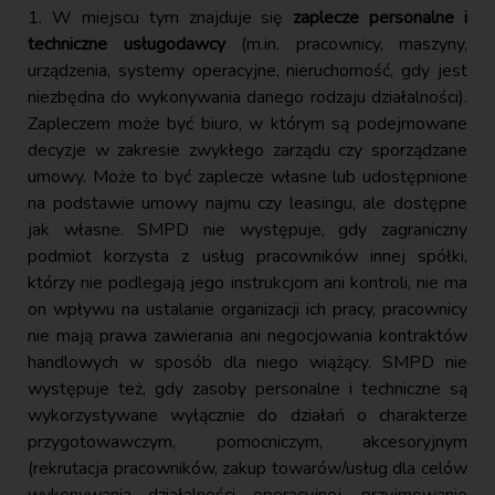
1. W miejscu tym znajduje się
zaplecze personalne i
techniczne usługodawcy
(m.in. pracownicy, maszyny,
urządzenia, systemy operacyjne, nieruchomość, gdy jest
niezbędna do wykonywania danego rodzaju działalności).
Zapleczem może być biuro, w którym są podejmowane
decyzje w zakresie zwykłego zarządu czy sporządzane
umowy. Może to być zaplecze własne lub udostępnione
na podstawie umowy najmu czy leasingu, ale dostępne
jak własne. SMPD nie występuje, gdy zagraniczny
podmiot korzysta z usług pracowników innej spółki,
którzy nie podlegają jego instrukcjom ani kontroli, nie ma
on wpływu na ustalanie organizacji ich pracy, pracownicy
nie mają prawa zawierania ani negocjowania kontraktów
handlowych w sposób dla niego wiążący. SMPD nie
występuje też, gdy zasoby personalne i techniczne są
wykorzystywane wyłącznie do działań o charakterze
przygotowawczym, pomocniczym, akcesoryjnym
(rekrutacja pracowników, zakup towarów/usług dla celów
wykonywania działalności operacyjnej, przyjmowanie