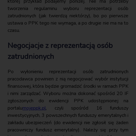
której przykład podajemy poniżej. Nie ma potrzeby
tworzenia regulaminu wyboru reprezentacji osób
zatrudnionych (jak twierdzą niektórzy), bo po pierwsze
ustawa o PPK tego nie wymaga, a po drugie nie ma na to
czasu.
Negocjacje z reprezentacją osób
zatrudnionych
Po wyłonieniu reprezentacji osób zatrudnionych
pracodawca powinien z nią negocjować wybór instytucji
finansowej, która będzie gromadzić środki w ramach PPK
i nimi zarządzać. Wyboru można dokonać spośród 20 IF
zgłoszonych do ewidencji PPK udostępnionej na
portalu
mojeppk.pl
, czyli spośród 16 funduszy
inwestycyjnych, 3 powszechnych funduszy emerytalnych i
zakładu ubezpieczeń (do ewidencji nie zgłosił się żaden
pracowniczy fundusz emerytalny). Należy się przy tym