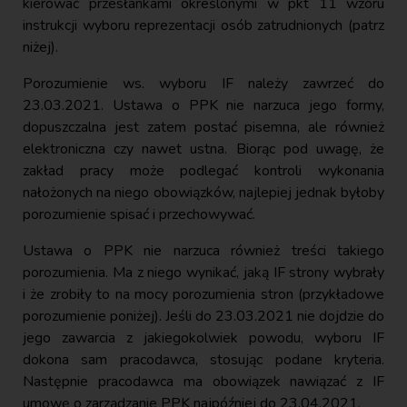
kierować przesłankami określonymi w pkt 11 wzoru
instrukcji wyboru reprezentacji osób zatrudnionych (patrz
niżej).
Porozumienie ws. wyboru IF należy zawrzeć do
23.03.2021. Ustawa o PPK nie narzuca jego formy,
dopuszczalna jest zatem postać pisemna, ale również
elektroniczna czy nawet ustna. Biorąc pod uwagę, że
zakład pracy może podlegać kontroli wykonania
nałożonych na niego obowiązków, najlepiej jednak byłoby
porozumienie spisać i przechowywać.
Ustawa o PPK nie narzuca również treści takiego
porozumienia. Ma z niego wynikać, jaką IF strony wybrały
i że zrobiły to na mocy porozumienia stron (przykładowe
porozumienie poniżej). Jeśli do 23.03.2021 nie dojdzie do
jego zawarcia z jakiegokolwiek powodu, wyboru IF
dokona sam pracodawca, stosując podane kryteria.
Następnie pracodawca ma obowiązek nawiązać z IF
umowę o zarządzanie PPK najpóźniej do 23.04.2021.