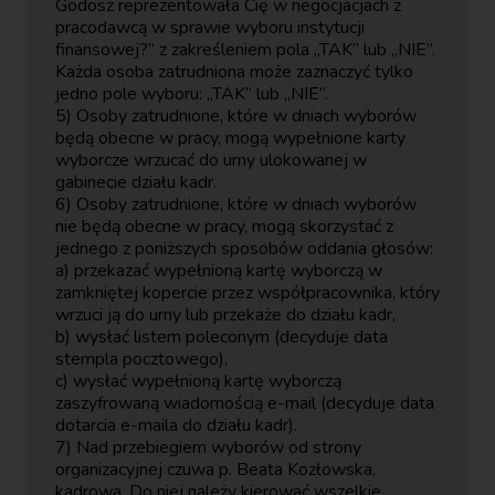
Godosz reprezentowała Cię w negocjacjach z
pracodawcą w sprawie wyboru instytucji
finansowej?” z zakreśleniem pola „TAK” lub „NIE”.
Każda osoba zatrudniona może zaznaczyć tylko
jedno pole wyboru: „TAK” lub „NIE”.
5) Osoby zatrudnione, które w dniach wyborów
będą obecne w pracy, mogą wypełnione karty
wyborcze wrzucać do urny ulokowanej w
gabinecie działu kadr.
6) Osoby zatrudnione, które w dniach wyborów
nie będą obecne w pracy, mogą skorzystać z
jednego z poniższych sposobów oddania głosów:
a) przekazać wypełnioną kartę wyborczą w
zamkniętej kopercie przez współpracownika, który
wrzuci ją do urny lub przekaże do działu kadr,
b) wysłać listem poleconym (decyduje data
stempla pocztowego),
c) wysłać wypełnioną kartę wyborczą
zaszyfrowaną wiadomością e-mail (decyduje data
dotarcia e-maila do działu kadr).
7) Nad przebiegiem wyborów od strony
organizacyjnej czuwa p. Beata Kozłowska,
kadrowa. Do niej należy kierować wszelkie