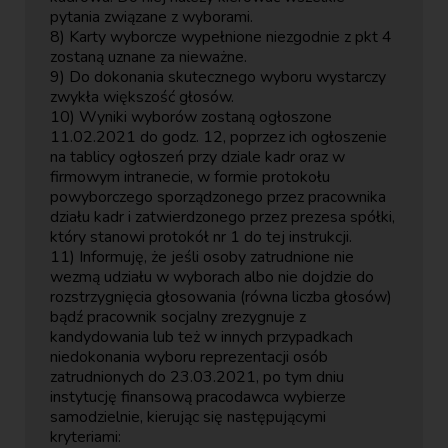
pytania związane z wyborami.
8) Karty wyborcze wypełnione niezgodnie z pkt 4
zostaną uznane za nieważne.
9) Do dokonania skutecznego wyboru wystarczy
zwykła większość głosów.
10) Wyniki wyborów zostaną ogłoszone
11.02.2021 do godz. 12, poprzez ich ogłoszenie
na tablicy ogłoszeń przy dziale kadr oraz w
firmowym intranecie, w formie protokołu
powyborczego sporządzonego przez pracownika
działu kadr i zatwierdzonego przez prezesa spółki,
który stanowi protokół nr 1 do tej instrukcji.
11) Informuję, że jeśli osoby zatrudnione nie
wezmą udziału w wyborach albo nie dojdzie do
rozstrzygnięcia głosowania (równa liczba głosów)
bądź pracownik socjalny zrezygnuje z
kandydowania lub też w innych przypadkach
niedokonania wyboru reprezentacji osób
zatrudnionych do 23.03.2021, po tym dniu
instytucję finansową pracodawca wybierze
samodzielnie, kierując się następującymi
kryteriami: