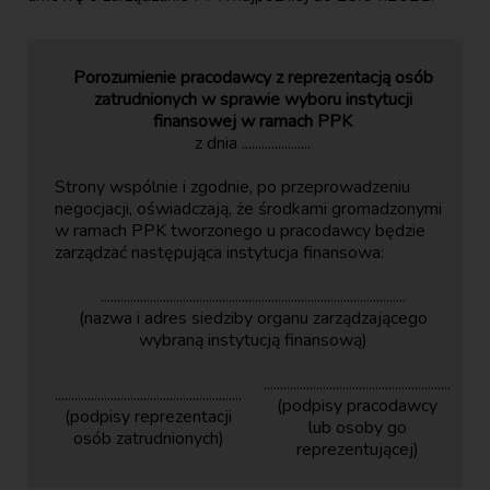
Porozumienie pracodawcy z reprezentacją osób
zatrudnionych w sprawie wyboru instytucji
finansowej w ramach PPK
z dnia .....................
Strony wspólnie i zgodnie, po przeprowadzeniu
negocjacji, oświadczają, że środkami gromadzonymi
w ramach PPK tworzonego u pracodawcy będzie
zarządzać następująca instytucja finansowa:
.............................................................................................
(nazwa i adres siedziby organu zarządzającego
wybraną instytucją finansową)
.........................................................
.........................................................
(podpisy pracodawcy
(podpisy reprezentacji
lub osoby go
osób zatrudnionych)
reprezentującej)