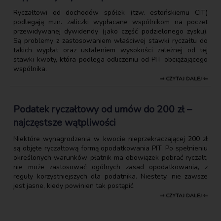
Ryczałtowi od dochodów spółek (tzw. estońskiemu CIT)
podlegają m.in. zaliczki wypłacane wspólnikom na poczet
przewidywanej dywidendy (jako część podzielonego zysku).
Są problemy z zastosowaniem właściwej stawki ryczałtu do
takich wypłat oraz ustaleniem wysokości zależnej od tej
stawki kwoty, która podlega odliczeniu od PIT obciążającego
wspólnika.
⇒ CZYTAJ DALEJ ⇐
Podatek ryczałtowy od umów do 200 zł –
najczęstsze wątpliwości
Niektóre wynagrodzenia w kwocie nieprzekraczającej 200 zł
są objęte ryczałtową formą opodatkowania PIT. Po spełnieniu
określonych warunków płatnik ma obowiązek pobrać ryczałt,
nie może zastosować ogólnych zasad opodatkowania, z
reguły korzystniejszych dla podatnika. Niestety, nie zawsze
jest jasne, kiedy powinien tak postąpić.
⇒ CZYTAJ DALEJ ⇐