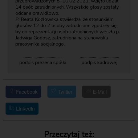
przeprowadzonych 8–10.02.2021, wzięło udział
14 osób zatrudnionych. Wszystkie głosy zostały
oddane prawidłowo.
P. Beata Kozłowska stwierdza, że stosunkiem
głosów 12 do 2 osoby zatrudnione zgodziły się,
by do reprezentacji osób zatrudnionych weszła p.
Jadwiga Godosz, zatrudniona na stanowisku
pracownika socjalnego.
..........................................
..........................................
podpis prezesa spółki
podpis kadrowej
Facebook
Twitter
E-Mail
LinkedIn
Przeczytaj też: