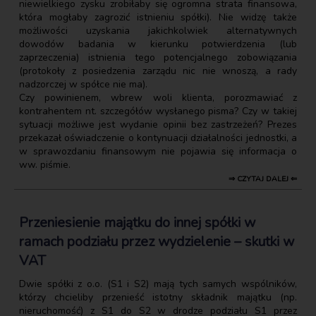
niewielkiego zysku zrobiłaby się ogromna strata finansowa,
która mogłaby zagrozić istnieniu spółki). Nie widzę także
możliwości uzyskania jakichkolwiek alternatywnych
dowodów badania w kierunku potwierdzenia (lub
zaprzeczenia) istnienia tego potencjalnego zobowiązania
(protokoły z posiedzenia zarządu nic nie wnoszą, a rady
nadzorczej w spółce nie ma).
Czy powinienem, wbrew woli klienta, porozmawiać z
kontrahentem nt. szczegółów wysłanego pisma? Czy w takiej
sytuacji możliwe jest wydanie opinii bez zastrzeżeń? Prezes
przekazał oświadczenie o kontynuacji działalności jednostki, a
w sprawozdaniu finansowym nie pojawia się informacja o
ww. piśmie.
⇒ CZYTAJ DALEJ ⇐
Przeniesienie majątku do innej spółki w
ramach podziału przez wydzielenie – skutki w
VAT
Dwie spółki z o.o. (S1 i S2) mają tych samych wspólników,
którzy chcieliby przenieść istotny składnik majątku (np.
nieruchomość) z S1 do S2 w drodze podziału S1 przez