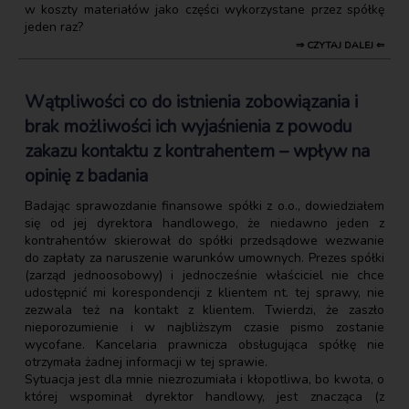
w koszty materiałów jako części wykorzystane przez spółkę
jeden raz?
⇒ CZYTAJ DALEJ ⇐
Wątpliwości co do istnienia zobowiązania i
brak możliwości ich wyjaśnienia z powodu
zakazu kontaktu z kontrahentem – wpływ na
opinię z badania
Badając sprawozdanie finansowe spółki z o.o., dowiedziałem
się od jej dyrektora handlowego, że niedawno jeden z
kontrahentów skierował do spółki przedsądowe wezwanie
do zapłaty za naruszenie warunków umownych. Prezes spółki
(zarząd jednoosobowy) i jednocześnie właściciel nie chce
udostępnić mi korespondencji z klientem nt. tej sprawy, nie
zezwala też na kontakt z klientem. Twierdzi, że zaszło
nieporozumienie i w najbliższym czasie pismo zostanie
wycofane. Kancelaria prawnicza obsługująca spółkę nie
otrzymała żadnej informacji w tej sprawie.
Sytuacja jest dla mnie niezrozumiała i kłopotliwa, bo kwota, o
której wspominał dyrektor handlowy, jest znacząca (z