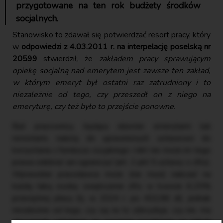
przygotowane na ten rok budżety środków
socjalnych.
Stanowisko to zdawał się potwierdzać resort pracy, który
w
odpowiedzi z 4.03.2011 r. na interpelację poselską nr
20599
stwierdził, że
zakładem pracy sprawującym
opiekę socjalną nad emerytem jest zawsze ten zakład,
w którym emeryt był ostatni raz zatrudniony i to
niezależnie od tego, czy przeszedł on z niego na
emeryturę, czy też było to przejście ponowne.
Byli pracownicy, będący obecnie emerytami lub
rencistami, należą do uprawnionych ustawowo do
korzystania z funduszu socjalnego i nikt nie może im tego
prawa odebrać ani ograniczyć (art. 2 pkt 5 ustawy o zfśs).
Wprawdzie pracodawca może (nie musi) naliczać na
każdą taką osobę zwiększenie zfśs w kwocie 6,25%
przeciętnej płacy (tj. w 2024 r. po 402,86 zł), jednak
niezależnie od tego, czy się na to zdecyduje, czy nie, ma
obowiązek udzielania jej wsparcia socjalnego na takich