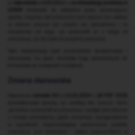
w
odpowiedzi z 4.03.2011 r. na interpelację poselską nr
20599
stwierdził, że
zakładem pracy sprawującym
opiekę socjalną nad emerytem jest zawsze ten zakład,
w którym emeryt był ostatni raz zatrudniony i to
niezależnie od tego, czy przeszedł on z niego na
emeryturę, czy też było to przejście ponowne.
Taka interpretacja była powszechnie akceptowana i
stosowana, bo jasno określała krąg uprawnionych do
korzystania ze świadczeń socjalnych.
Zmiana stanowiska
Najnowsza
uchwała SN z 21.02.2024 r. (III PZP 3/23)
skomplikowała sprawę, bo według niej
emeryt, który
uprzednio przeszedł na emeryturę i podjął zatrudnienie
u innego pracodawcy, gdzie otrzymuje wynagrodzenie
w wysokości niepowodującej zawieszenia wypłaty
emerytury, jest emerytem – byłym pracownikiem w