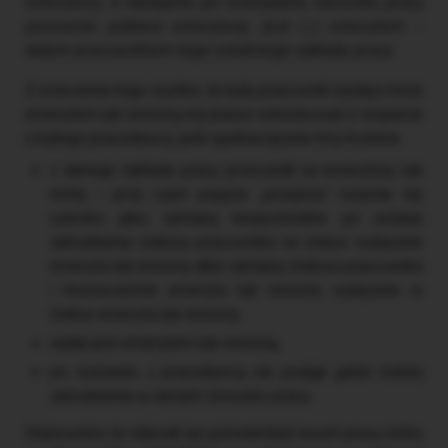
emerytury, a następnie po rozwiązaniu stosunku pracy
ponownie pobiera emeryturę, jest
(...)
emerytem –
byłym pracownikiem tego ostatniego zakładu pracy.
Z orzeczenia tego wynika, że były pracownik będący teraz
emerytem lub rencistą ma prawo wnioskować o wsparcie
u byłego pracodawcy, jeśli spełnia łącznie trzy kryteria:
z danego zakładu pracy przeszedł na emeryturę lub
rentę – przy czym pojęcie „przejścia” rozumie się
szeroko jako zamianę bezpośrednio po ustaniu
zatrudnienia statusu pracownika na status wyłącznie
emeryta lub rencisty albo zamianę statusu pracownika
i równocześnie emeryta lub rencisty wyłącznie w
status emeryta lub rencisty,
nadal jest emerytem lub rencistą,
po rozstaniu z pracodawcą nie podjął gdzie indziej
zatrudnienia w ramach stosunku pracy.
Stanowisko to zdawał się potwierdzać resort pracy, który