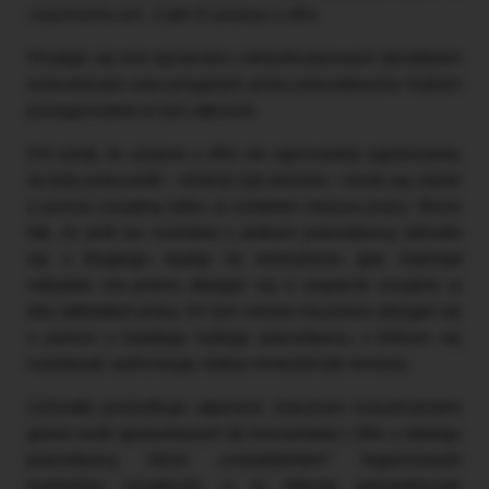
rozumieniu art. 2 pkt 5 ustawy o zfśs.
Wydaje się ona sprzeczna z dotychczasowym dorobkiem
orzeczniczym oraz przyjętym przez pracodawców trybem
postępowania w tym zakresie.
SN uznał, że ustawa o zfśs nie wprowadza ograniczenia,
że były pracownik – emeryt lub rencista – może się starać
o pomoc socjalną tylko w ostatnim miejscu pracy. Skoro
tak, to jeśli po rozstaniu z jednym pracodawcą zatrudni
się u drugiego, będąc na emeryturze, gdy stamtąd
odejdzie, ma prawo ubiegać się o wsparcie socjalne w
obu zakładach pracy. W tym sensie ma prawo ubiegać się
o pomoc u każdego byłego pracodawcy, z którym się
rozstawał, zachowując status emeryta lub rencisty.
Uchwała poskutkuje zapewne znacznym rozszerzeniem
grona osób uprawnionych do korzystania z zfśs u danego
pracodawcy. Grozi „rozsadzeniem” tegorocznych
budżetów socjalnych, a w dalszej perspektywie