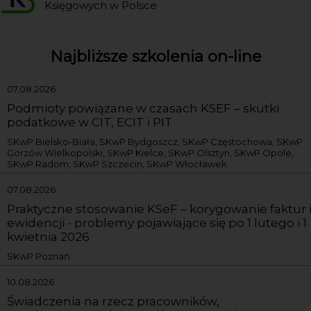
Księgowych w Polsce
Najbliższe szkolenia on-line
07.08.2026
Podmioty powiązane w czasach KSEF – skutki
podatkowe w CIT, ECIT i PIT
SKwP Bielsko-Biała, SKwP Bydgoszcz, SKwP Częstochowa, SKwP
Gorzów Wielkopolski, SKwP Kielce, SKwP Olsztyn, SKwP Opole,
SKwP Radom, SKwP Szczecin, SKwP Włocławek
07.08.2026
Praktyczne stosowanie KSeF – korygowanie faktur 
ewidencji - problemy pojawiające się po 1 lutego i 1
kwietnia 2026
SKwP Poznań
10.08.2026
Świadczenia na rzecz pracowników,