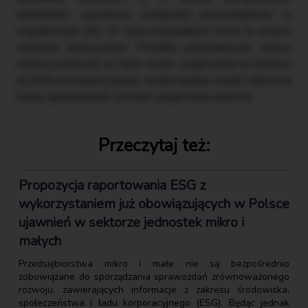
obniżeniem wysokości świadczeń przewidzianych w
regulaminach zfśs. W wielu przypadkach może to uczynić
wsparcie iluzorycznym. Ponadto pracodawcom, którzy
zechcą przekazać za takie osoby zwiększenia na fundusz
(6,25% przeciętnej płacy), trudno będzie ustalić właściwą
liczbę uprawnionych, których zwiększenie dotyczy.
Przeczytaj też:
Propozycja raportowania ESG z
wykorzystaniem już obowiązujących w Polsce
ujawnień w sektorze jednostek mikro i
małych
Przedsiębiorstwa mikro i małe nie są bezpośrednio
zobowiązane do sporządzania sprawozdań zrównoważonego
rozwoju, zawierających informacje z zakresu środowiska,
społeczeństwa i ładu korporacyjnego (ESG). Będąc jednak