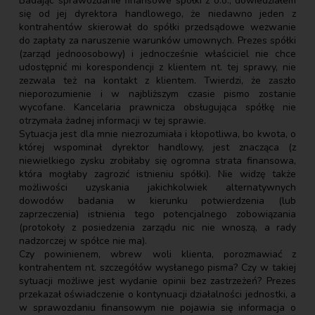
Badając sprawozdanie finansowe spółki z o.o., dowiedziałem
się od jej dyrektora handlowego, że niedawno jeden z
kontrahentów skierował do spółki przedsądowe wezwanie
do zapłaty za naruszenie warunków umownych. Prezes spółki
(zarząd jednoosobowy) i jednocześnie właściciel nie chce
udostępnić mi korespondencji z klientem nt. tej sprawy, nie
zezwala też na kontakt z klientem. Twierdzi, że zaszło
nieporozumienie i w najbliższym czasie pismo zostanie
wycofane. Kancelaria prawnicza obsługująca spółkę nie
otrzymała żadnej informacji w tej sprawie.
Sytuacja jest dla mnie niezrozumiała i kłopotliwa, bo kwota, o
której wspominał dyrektor handlowy, jest znacząca (z
niewielkiego zysku zrobiłaby się ogromna strata finansowa,
która mogłaby zagrozić istnieniu spółki). Nie widzę także
możliwości uzyskania jakichkolwiek alternatywnych
dowodów badania w kierunku potwierdzenia (lub
zaprzeczenia) istnienia tego potencjalnego zobowiązania
(protokoły z posiedzenia zarządu nic nie wnoszą, a rady
nadzorczej w spółce nie ma).
Czy powinienem, wbrew woli klienta, porozmawiać z
kontrahentem nt. szczegółów wysłanego pisma? Czy w takiej
sytuacji możliwe jest wydanie opinii bez zastrzeżeń? Prezes
przekazał oświadczenie o kontynuacji działalności jednostki, a
w sprawozdaniu finansowym nie pojawia się informacja o