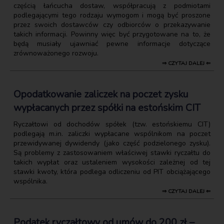
częścią łańcucha dostaw, współpracują z podmiotami
podlegającymi tego rodzaju wymogom i mogą być proszone
przez swoich dostawców czy odbiorców o przekazywanie
takich informacji. Powinny więc być przygotowane na to, że
będą musiały ujawniać pewne informacje dotyczące
zrównoważonego rozwoju.
⇒ CZYTAJ DALEJ ⇐
Opodatkowanie zaliczek na poczet zysku
wypłacanych przez spółki na estońskim CIT
Ryczałtowi od dochodów spółek (tzw. estońskiemu CIT)
podlegają m.in. zaliczki wypłacane wspólnikom na poczet
przewidywanej dywidendy (jako część podzielonego zysku).
Są problemy z zastosowaniem właściwej stawki ryczałtu do
takich wypłat oraz ustaleniem wysokości zależnej od tej
stawki kwoty, która podlega odliczeniu od PIT obciążającego
wspólnika.
⇒ CZYTAJ DALEJ ⇐
Podatek ryczałtowy od umów do 200 zł –