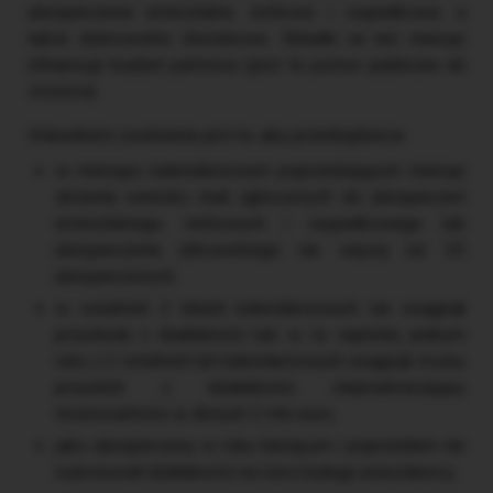
ubezpieczenia emerytalne, rentowe i wypadkowe, a
także dobrowolne chorobowe. Składki za ten miesiąc
sfinansuje budżet państwa (jest to pomoc publiczna
de
minimis
).
Warunkiem zwolnienia jest to, aby przedsiębiorca:
w miesiącu kalendarzowym poprzedzającym miesiąc
złożenia wniosku miał zgłoszonych do ubezpieczeń
emerytalnego, rentowych i wypadkowego lub
ubezpieczenia zdrowotnego nie więcej niż 10
ubezpieczonych,
w ostatnich 2 latach kalendarzowych nie osiągnął
przychodu z działalności lub w co najmniej jednym
roku z 2 ostatnich lat kalendarzowych osiągnął roczny
przychód z działalności nieprzekraczający
równowartości w złotych 2 mln euro,
jako ubezpieczony w roku bieżącym i poprzednim nie
wykonywał działalności na rzecz byłego pracodawcy,