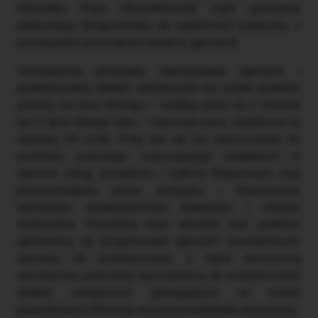
Rzecznika Praw Obywatelskich) bądź ujawnienia
publicznego (bezpośrednio do wiadomości publicznej, z
pominięciem pozostałych kanałów zgłoszeń).
Wewnętrzną procedurę dokonywania zgłoszeń i
podejmowania działań następczych ma ustalić podmiot
prawny, na rzecz którego – według stanu na 1 stycznia
lub 1 lipca danego roku – wykonuje pracę zarobkową co
najmniej 50 osób. Próg ten nie ma zastosowania do
podmiotu prawnego wykonującego działalność w
zakresie usług, produktów i rynków finansowych oraz
przeciwdziałania praniu pieniędzy i finansowaniu
terroryzmu, bezpieczeństwa transportu i ochrony
środowiska. Procedura musi określać m.in. podmiot
uprawniony do przyjmowania zgłoszeń wewnętrznych,
sposoby ich przekazywania, a także bezstronną
wewnętrzną jednostkę upoważnioną do podejmowania
działań następczych (polegających na ocenie
prawdziwości informacji oraz przeciwdziałaniu naruszeniu).