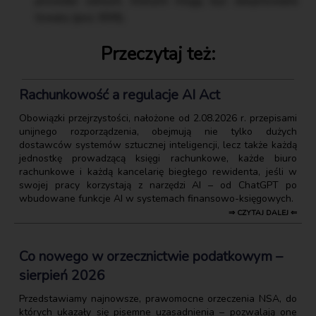
procedur celnych, którymi mogą być obejmowane
towary (poz. 898).
Przeczytaj też:
Rachunkowość a regulacje AI Act
Obowiązki przejrzystości, nałożone od 2.08.2026 r. przepisami
unijnego rozporządzenia, obejmują nie tylko dużych
dostawców systemów sztucznej inteligencji, lecz także każdą
jednostkę prowadzącą księgi rachunkowe, każde biuro
rachunkowe i każdą kancelarię biegłego rewidenta, jeśli w
swojej pracy korzystają z narzędzi AI – od ChatGPT po
wbudowane funkcje AI w systemach finansowo-księgowych.
⇒ CZYTAJ DALEJ ⇐
Co nowego w orzecznictwie podatkowym –
sierpień 2026
Przedstawiamy najnowsze, prawomocne orzeczenia NSA, do
których ukazały się pisemne uzasadnienia – pozwalają one