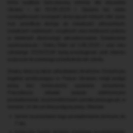
która wydłuża tymczasową ochronę dla obywateli
Ukrainy – do 30.09.2025 r. Zawiera też wiele
szczegółowych rozwiązań dotyczących różnych sfer życia,
m.in. przedłuża dostęp do świadczeń zdrowotnych,
świadczeń rodzinnych i socjalnych oraz możliwość pobytu
w obiektach zbiorowego zakwaterowania. Świadczenia
wychowawcze i Dobry Start od 1.06.2025 r. oraz roku
szkolnego 2025/2026 będą przysługiwać, jeśli dziecko
uczęszcza do polskiego przedszkola lub szkoły.
Zmiany dotyczą także zatrudniania Ukraińców. Dotychczas
legalnie przebywający w Polsce Ukrainiec mógł podjąć
pracę bez konieczności uzyskania zezwolenia.
Pracodawca składał jedynie elektroniczne
powiadomienie, za pośrednictwem portalu praca.gov.pl, w
terminie 14 dni od dnia podjęcia pracy. Obecnie:
termin na przesłanie tego powiadomienia skrócono do
7 dni,
konieczne będzie złożenie kolejnego powiadomienia,