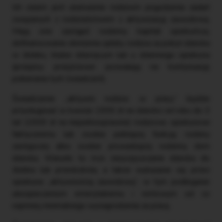
Ich celem jest ułatwienie rodzicom pogodzenia zadań
związanych z rodzicielstwem z aktywizacją zawodową.
Mają one zastąpić rodzinny kapitał opiekuńczy,
dofinansowanie obniżenia opłaty rodzica za pobyt dziecka
w żłobku, klubie dziecięcym lub u dziennego opiekuna
(przepisy przejściowe pozwalają na kontynuację
pobierania tych świadczeń).
Świadczenie „aktywni rodzice w pracy” będzie
przysługiwać w kwocie 1500 zł na dziecko od roku do 3
lat (1900 zł na niepełnosprawne) rodzicowi, opiekunowi
faktycznemu lub osobie pełniącej funkcję rodziny
zastępczej albo osobie prowadzącej rodzinny dom
dziecka. Warunki to m.in. nieuczęszczanie dziecka do
żłobka lub przedszkola, a także wykazanie się przez
opiekuna „aktywnością zawodową”, w tym podleganie
ubezpieczeniom emerytalnemu i rentowym od co
najmniej minimalnego wynagrodzenia za pracę.