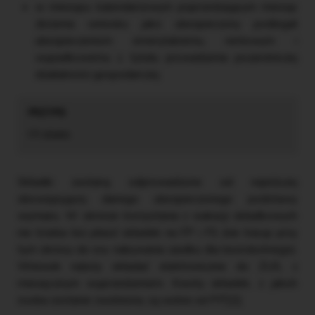
w miesiącu kalendarzowym poprzedzającym miesiąc
złożenia wniosku jako ubezpieczony podlegał
ubezpieczeniom emerytalnemu, rentowym i
wypadkowemu z tytułu prowadzenia pozarolniczej
działalności gospodarczej.
[2]
⇒link⇐
Składki zostaną odprowadzone od najniższej
obowiązującej danego ubezpieczonego podstawy
wymiaru. W okresie korzystania z wakacji składkowych
nie trzeba też płacić składek na FP i FS (nie tracąc przy
tym okresu do ew. nabywania zasiłku dla bezrobotnego).
Wniosek należy składać elektronicznie do ZUS, z
miesięcznym wyprzedzeniem. Kwoty składek, z jakich
osoba zostanie zwolniona, są wolne od PIT[2].