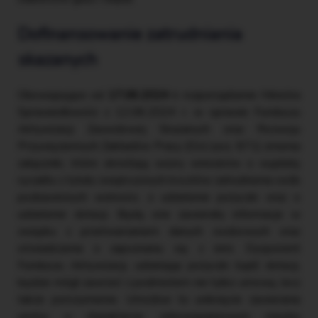
Dofinansowanie zatrudniania
skazanych
Obowiązujące od
17.06.2024 r.
rozporządzenie Ministra
Sprawiedliwości z 12.06.2024 r. w sprawie Funduszu
Aktywizacji Zawodowej Skazanych oraz Rozwoju
Przywięziennych Zakładów Pracy (DzU poz. 871) zmienia
załączniki, które określają wzory wniosków o wypłatę
ryczałtu z tytułu zwiększonych kosztów zatrudnienia osób
pozbawionych wolności, o udzielenie pożyczki oraz o
udzielenie dotacji. Będą one zawierały informacje w
związku z przetwarzaniem danych osobowych oraz
oświadczenia o zapoznaniu się z nimi. Dysponent
Funduszu Aktywizacji, udzielając pożyczki bądź dotacji,
będzie mógł zawrzeć z podmiotem nie tylko umowę, lecz
także porozumienie. Umożliwi to uniknięcie zawierania
umów o charakterze zobowiązaniowym między