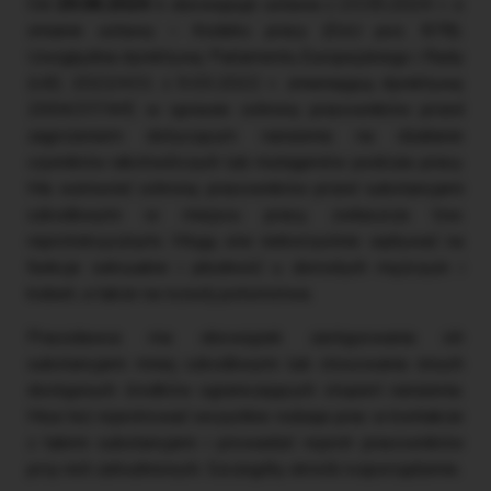
Od
29.06.2024 r.
obowiązuje ustawa z 23.05.2024 r. o
zmianie ustawy – Kodeks pracy (DzU poz. 878).
Uwzględnia dyrektywę Parlamentu Europejskiego i Rady
(UE) 2022/431 z 9.03.2022 r. zmieniającą dyrektywę
2004/37/WE w sprawie ochrony pracowników przed
zagrożeniem dotyczącym narażenia na działanie
czynników rakotwórczych lub mutagenów podczas pracy.
Ma wzmocnić ochronę pracowników przed substancjami
szkodliwymi w miejscu pracy, zwłaszcza tzw.
reprotoksycznymi. Mogą one niekorzystnie wpływać na
funkcje seksualne i płodność u dorosłych mężczyzn i
kobiet, a także na rozwój potomstwa.
Pracodawca ma obowiązek zastępowania ich
substancjami mniej szkodliwymi lub stosowania innych
dostępnych środków ograniczających stopień narażenia.
Musi też rejestrować wszystkie rodzaje prac w kontakcie
z takimi substancjami i prowadzić rejestr pracowników
przy nich zatrudnionych. Szczegóły określi rozporządzenie.