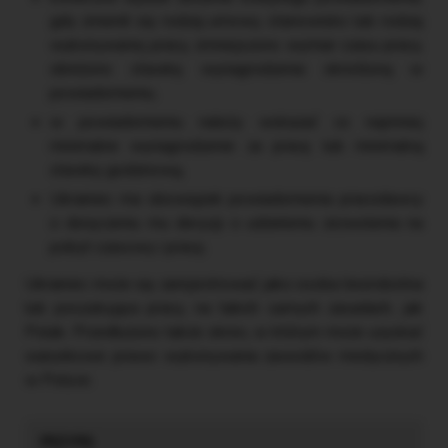
gdy zmienił się rodzaj umowy, stanowisko lub rodzaj
wykonywanej pracy, zmniejszono wymiar czasu pracy,
obniżono stawkę wynagrodzenia określoną w
powiadomieniu,
w powiadomieniu należy wskazać co najmniej
minimalne wynagrodzenie za pracę lub minimalną
stawkę godzinową,
Ukrainiec ma obowiązek powiadomienia pracodawcy
o doręczeniu mu decyzji o udzieleniu zezwolenia na
pobyt czasowy i pracę.
Ukrainiec może się zarejestrować jako osoba bezrobotna
lub poszukująca pracy, na takich samych zasadach, jak
Polak. Przedłużono także okres, w którym może uzyskać
warunkowe prawo wykonywania zawodów medycznych
w Polsce.