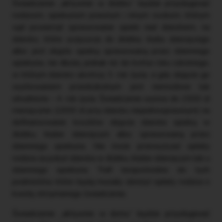
Świadczenie „aktywnie w żłobku” będzie przysługiwać
rodzicom, opiekunom prawnym i innym osobom, którym
sąd powierzył sprawowanie opieki nad dzieckiem, na
dziecko, które uczęszcza do żłobka, klubu dziecięcego
albo jest objęte opieką sprawowaną przez dziennego
opiekuna, nie dłużej jednak niż do końca roku szkolnego,
w którym dziecko ukończy 3. rok życia, a gdy objęcie go
wychowaniem przedszkolnym jest niemożliwe lub
utrudnione – 4. rok życia. Świadczenie wynosi do 1500 zł
miesięcznie (1900 zł przy dziecku niepełnosprawnym) na
dofinansowanie kosztów objęcia dziecka opieką w
żłobku, klubie dziecięcym albo sprawowaną przez
dziennego opiekuna. Nie może przewyższać opłaty
rodzica za pobyt dziecka w żłobku, klubie dziecięcym lub u
dziennego opiekuna. Trafi bezpośrednio do tych
podmiotów, które będą musiały obniżyć opłaty rodzica o
kwotę otrzymanego świadczenia.
Świadczenie „aktywnie w domu” będzie przysługiwać