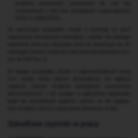
środków pieniężnych wwożonych do Unii lub
wywożonych z Unii oraz uchylającym rozporządzenie
(WE) nr 1889/2005.
W pierwszym przypadku chodzi o kontrolę ex post
importerów określonych minerałów i metali. Na unijnego
importera, który po wezwaniu KAS nie dostosuje się do
wymagań ustawy, może być nałożona kara pieniężna od 1
tys. do 500 tys. zł.
W drugim przypadku chodzi o odpowiedzialność karną
m.in. osoby, która wbrew obowiązkowi nie zgłasza
organom celnym środków pieniężnych wwożonych
do/wywożonych z UE, podaje w zgłoszeniu nieprawdę
bądź nie przedstawia organom celnym, na ich żądanie,
tych środków. Jest to wykroczenie określone w Kks.
Szkodliwe czynniki w pracy