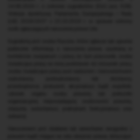
14.06.2024 r. o ochronie sygnalistów (DzU poz. 928).
Wdraża dyrektywę Parlamentu Europejskiego i Rady
(UE) 2019/1937 z 23.10.2019 r. w sprawie ochrony
osób zgłaszających naruszenia prawa Unii.
Sygnalistą jest osoba fizyczna, która zgłasza lub ujawnia
publicznie informację o naruszeniu prawa, uzyskaną w
kontekście związanym z pracą (w tym pracownik, osoba
świadcząca pracę na innej podstawie niż stosunek pracy,
osoba świadcząca pracę pod nadzorem i kierownictwem
wykonawcy, podwykonawcy lub dostawcy,
przedsiębiorca, prokurent, akcjonariusz bądź wspólnik,
członek organu osoby prawnej lub jednostki
organizacyjnej nieposiadającej osobowości prawnej,
stażysta, wolontariusz, praktykant, funkcjonariusz oraz
żołnierz).
Naruszeniem jest działanie lub zaniechanie niezgodne z
prawem bądź mające na celu obejście prawa, dotyczące: