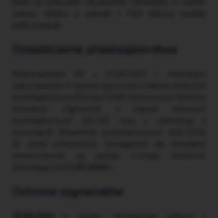
karne za naruszenie obowiązków nałożonych w drodze
ustawy. Zmiana w ustawie o KAS dotyczy kontroli
jednoczesnych.
Dziedziczenie przedsiębiorstwa
Rozporządzenie MF z 14.06.2024 r. zmieniające
rozporządzenie w sprawie zgłoszenia o nabyciu własności
przedsiębiorstwa (DzU poz. 936) dostosowuje struktury
formularza „Zgłoszenie o nabyciu własności
przedsiębiorstwa” (SD-ZP) wraz z „Informacją o
pozostałych składnikach przedsiębiorstwa” (SD-ZP/A)
do zasad (schematów) wymaganych dla formularzy
zamieszczanych na portalu e-Urząd Skarbowy.
Obowiązuje od
11.07.2024 r.
Ochrona sygnalistów
25.09.2024 r.
zacznie obowiązywać ustawa z