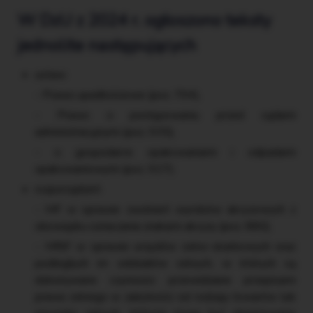
W DzU z 2024 r. ogłoszono teksty
jednolite następujących
ustaw:
Prawo upadłościowe (poz. 794),
Prawo o postępowaniu przed sądami
administracyjnymi (poz. 935),
o gospodarce opakowaniami i odpadami
opakowaniowymi (poz. 927);
rozporządzeń:
MF w sprawie zwolnień wyrobów akcyzowych z
obowiązku oznaczania znakami akcyzy (poz. 880),
MRiF w sprawie urzędów celno-skarbowych oraz
podległych im oddziałów celnych, w których są
dokonywane czynności przewidziane przepisami
prawa celnego w zależności od rodzaju towarów lub