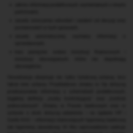
zakres informacji podatkowych wymienianych z innymi
państwami,
zasady wnoszenia odwołań i zażaleń od decyzji oraz
postanowień w tych sprawach,
zasady automatycznej wymiany informacji o
sprzedawcach,
kary pieniężne wobec instytucji finansowych i
instytucji obowiązanych, które nie dopełniają
obowiązków.
Nowelizacja obejmuje nie tylko tytułową ustawę, lecz
także inne ustawy. Przykładowo zmiany w Op dotyczą
przekazywania informacji o schematach podatkowych,
legalnej definicji „osoby kontrolującej” oraz „kontroli
jednoczesnych”. Zmiany w Prawie bankowym oraz w
ustawie o skok dotyczą udzielenia – na żądanie MF i
Szefa KAS – informacji stanowiących tajemnicę bankową
lub tajemnicę zawodową. W Kks wprowadzono sankcje