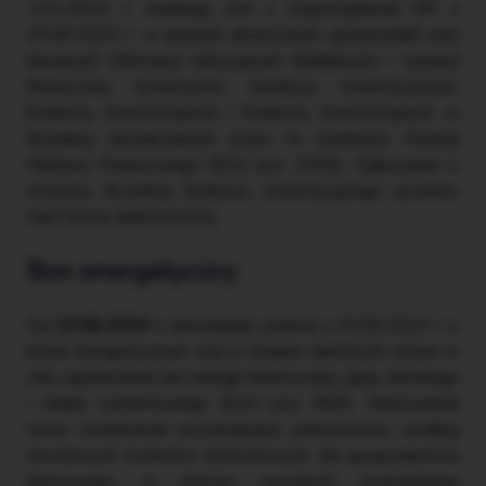
1.01.2024 r. wynikają one z rozporządzenia MF z
25.09.2023 r. w sprawie okresowych sprawozdań oraz
bieżących informacji dotyczących działalności i sytuacji
finansowej towarzystw funduszy inwestycyjnych,
funduszy inwestycyjnych i funduszy inwestycyjnych w
likwidacji dostarczanych przez te podmioty Komisji
Nadzoru Finansowego (DzU poz. 2304). Ogłoszenie o
otwarciu likwidacji funduszu inwestycyjnego powinno
mieć formę elektroniczną.
Bon energetyczny
Od
13.06.2024 r.
obowiązuje ustawa z 23.05.2024 r. o
bonie energetycznym oraz o zmianie niektórych ustaw w
celu ograniczenia cen energii elektrycznej, gazu ziemnego
i ciepła systemowego (DzU poz. 859). Wprowadza
nowe świadczenie przysługujące jednorazowo, według
określonych kryteriów dochodowych, dla gospodarstwa
domowego, w którym wysokość przeciętnego