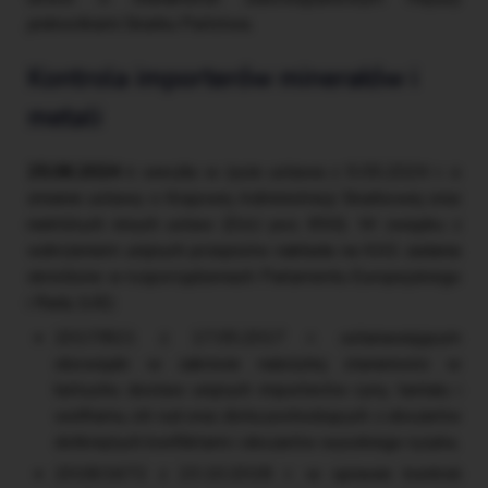
jednostkami Skarbu Państwa.
Kontrola importerów minerałów i
metali
25.06.2024 r.
weszła w życie ustawa z 9.05.2024 r. o
zmianie ustawy o Krajowej Administracji Skarbowej oraz
niektórych innych ustaw (DzU poz. 850). W związku z
wdrożeniem unijnych przepisów nakłada na KAS zadania
określone w rozporządzeniach Parlamentu Europejskiego
i Rady (UE):
2017/821 z 17.05.2017 r. ustanawiającym
obowiązki w zakresie należytej staranności w
łańcuchu dostaw unijnych importerów cyny, tantalu i
wolframu, ich rud oraz złota pochodzących z obszarów
dotkniętych konfliktami i obszarów wysokiego ryzyka,
2018/1672 z 23.10.2018 r. w sprawie kontroli