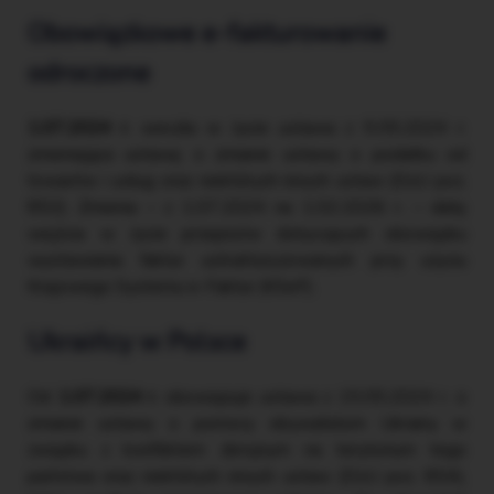
Obowiązkowe e-fakturowanie
odroczone
1.07.2024 r.
weszła w życie ustawa z 9.05.2024 r.
zmieniająca ustawę o zmianie ustawy o podatku od
towarów i usług oraz niektórych innych ustaw (DzU poz.
852). Zmienia – z 1.07.2024 na 1.02.2026 r. – datę
wejścia w życie przepisów dotyczących obowiązku
wystawiania faktur ustrukturyzowanych przy użyciu
Krajowego Systemu e-Faktur (KSeF).
Ukraińcy w Polsce
Od
1.07.2024 r.
obowiązuje ustawa z 15.05.2024 r. o
zmianie ustawy o pomocy obywatelom Ukrainy w
związku z konfliktem zbrojnym na terytorium tego
państwa oraz niektórych innych ustaw (DzU poz. 854),