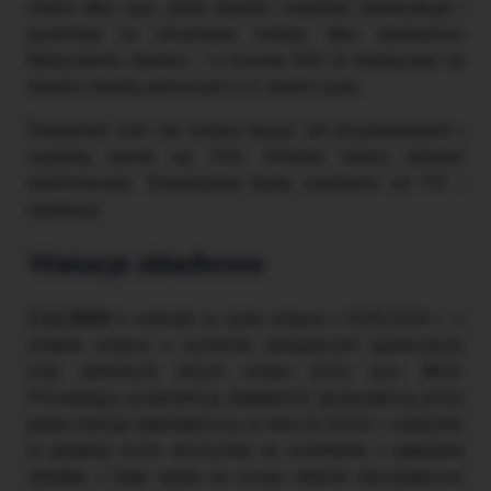
matce albo ojcu, jeżeli dziecko wspólnie zamieszkuje i
pozostaje na utrzymaniu rodzica, albo opiekunowi
faktycznemu dziecka – w kwocie 500 zł miesięcznie na
dziecko między pierwszym a 3. rokiem życia.
Świadczeń tych nie można łączyć. Ich przyznawaniem i
wypłatą zajmie się ZUS. Wnioski należy składać
elektronicznie. Świadczenia będą zwolnione od PIT i
egzekucji.
Wakacje składkowe
1.11.2024 r.
wchodzi w życie ustawa z 9.05.2024 r. o
zmianie ustawy o systemie ubezpieczeń społecznych
oraz niektórych innych ustaw (DzU poz. 863).
Prowadzący pozarolniczą działalność gospodarczą przez
jeden miesiąc kalendarzowy w roku (w 2024 r. wyłącznie
w grudniu) może skorzystać ze zwolnienia z opłacania
składek z tego tytułu na swoje własne obowiązkowe