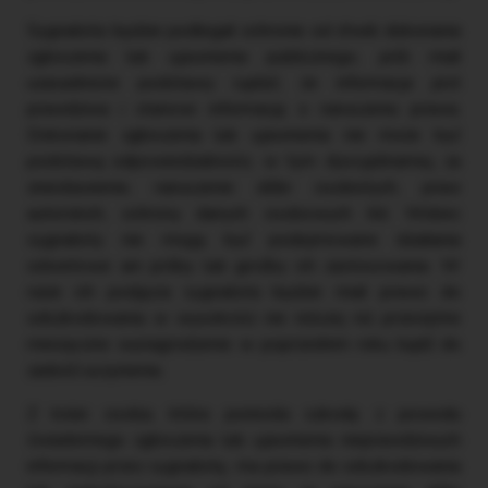
Sygnalista będzie podlegał ochronie od chwili dokonania
zgłoszenia lub ujawnienia publicznego, jeśli miał
uzasadnione podstawy sądzić, że informacja jest
prawdziwa i stanowi informację o naruszeniu prawa.
Dokonanie zgłoszenia lub ujawnienia nie może być
podstawą odpowiedzialności, w tym dyscyplinarnej, za
zniesławienie, naruszenie dóbr osobistych, praw
autorskich, ochrony danych osobowych itd. Wobec
sygnalisty nie mogą być podejmowane działania
odwetowe ani próby lub groźby ich zastosowania. W
razie ich podjęcia sygnalista będzie miał prawo do
odszkodowania w wysokości nie niższej niż przeciętne
miesięczne wynagrodzenie w poprzednim roku bądź do
zadość‑uczynienia.
Z kolei osoba, która poniosła szkodę z powodu
świadomego zgłoszenia lub ujawnienia nieprawdziwych
informacji przez sygnalistę, ma prawo do odszkodowania