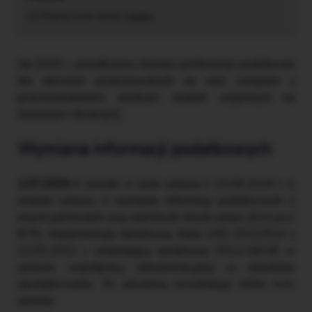
[1] Więcej na ten temat:
⇒link⇐
Na 2025 r. przedłużono również preferencje podatkowe
dla darowizn przekazywanych na cele związane z
przeciwdziałaniem skutkom działań wojennych na
terytorium Ukrainy[1].
Wymiana informacji podatkowych
1.07.2024 r.
weszła w życie ustawa z 23.05.2024 r. o
zmianie ustawy o wymianie informacji podatkowych z
innymi państwami oraz niektórych innych ustaw (DzU poz.
879). Implementuje dyrektywę Rady (UE) 2021/514 z
22.03.2021 r. zmieniającą dyrektywę 2011/16/UE w
sprawie współpracy administracyjnej w dziedzinie
opodatkowania. To obszerna nowelizacja, która m.in.
określa: