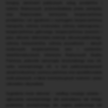
korupcji, zamówień publicznych, usług, produktów i
rynków finansowych, przeciwdziałania praniu pieniędzy
oraz finansowaniu terroryzmu, bezpieczeństwa
produktów i ich zgodności z wymogami, bezpieczeństwa
transportu, ochrony środowiska, ochrony radiologicznej i
bezpieczeństwa jądrowego, bezpieczeństwa żywności i
pasz, zdrowia i dobrostanu zwierząt, zdrowia publicznego,
ochrony konsumentów, ochrony prywatności i danych
osobowych, bezpieczeństwa sieci i systemów
teleinformatycznych, interesów finansowych Skarbu
Państwa, jednostki samorządu terytorialnego oraz UE,
rynku wewnętrznego UE, w tym publicznoprawnych
zasad konkurencji i pomocy państwa oraz opodatkowania
osób prawnych, a także konstytucyjnych wolności i praw
człowieka i obywatela.
Sygnalista może dokonać – według swojego uznania –
zgłoszenia wewnętrznego (do pracodawcy lub innego
podmiotu), zewnętrznego (do organu publicznego lub