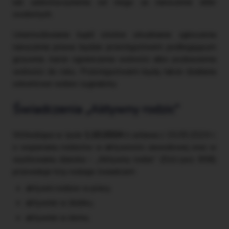
lub zadośćuczynienia od niego za naruszenie dóbr
osobistych.
Uniemożliwianie bądź istotne utrudnianie zgłoszenia
naruszenia prawa będzie przestępstwem podlegającym
grzywnie, karze ograniczenia wolności albo pozbawienia
wolności do roku. Przestępstwami będą także działania
odwetowe wobec sygnalisty.
Świadczenia „Aktywny rodzic”
Wchodząca w życie
1.10.2024 r.
ustawa z 15.05.2024 r.
o wspieraniu rodziców w aktywności zawodowej oraz w
wychowaniu dziecka – „Aktywny rodzic” (DzU poz. 858)
przewiduje trzy rodzaje świadczeń:
aktywni rodzice w pracy,
aktywnie w żłobku,
aktywnie w domu.