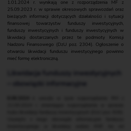
1.01.2024 r. wynikają one z rozporządzenia MF z
25.09.2023 r. w sprawie okresowych sprawozdań oraz
bieżących informacji dotyczących działalności i sytuacji
finansowej towarzystw funduszy inwestycyjnych,
funduszy inwestycyjnych i funduszy inwestycyjnych w
likwidacji dostarczanych przez te podmioty Komisji
Nadzoru Finansowego (DzU poz. 2304). Ogłoszenie o
otwarciu likwidacji funduszu inwestycyjnego powinno
mieć formę elektroniczną.
Likwidacja funduszy inwestycyjnych
– obowiązki informacyjne
6.06.2024 r.
weszło w życie rozporządzenie RM z
21.05.2024 r. zmieniające rozporządzenie w sprawie
trybu likwidacji funduszy inwestycyjnych (DzU poz. 836).
Usunięto z niego obowiązki informacyjne funduszu
inwestycyjnego w likwidacji wobec KNF, bo od