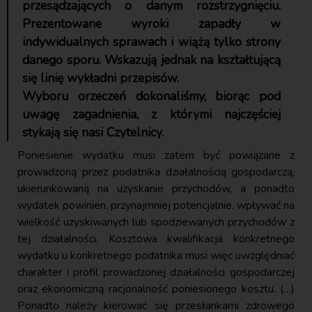
przesądzających o danym rozstrzygnięciu.
Prezentowane wyroki zapadły w
indywidualnych sprawach i wiążą tylko strony
danego sporu. Wskazują jednak na kształtującą
się linię wykładni przepisów.
Wyboru orzeczeń dokonaliśmy, biorąc pod
uwagę zagadnienia, z którymi najczęściej
stykają się nasi Czytelnicy.
Poniesienie wydatku musi zatem być powiązane z
prowadzoną przez podatnika działalnością gospodarczą,
ukierunkowaną na uzyskanie przychodów, a ponadto
wydatek powinien, przynajmniej potencjalnie, wpływać na
wielkość uzyskiwanych lub spodziewanych przychodów z
tej działalności. Kosztowa kwalifikacja konkretnego
wydatku u konkretnego podatnika musi więc uwzględniać
charakter i profil prowadzonej działalności gospodarczej
oraz ekonomiczną racjonalność poniesionego kosztu. (…)
Ponadto należy kierować się przesłankami zdrowego