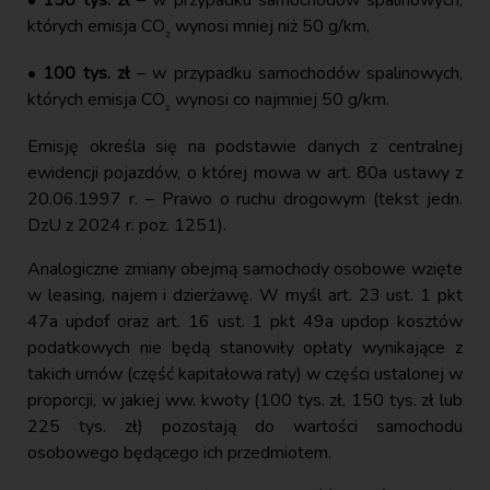
których emisja CO
wynosi mniej niż 50 g/km,
₂
•
100 tys. zł
– w przypadku samochodów spalinowych,
których emisja CO
wynosi co najmniej 50 g/km.
₂
Emisję określa się na podstawie danych z centralnej
ewidencji pojazdów, o której mowa w art. 80a ustawy z
20.06.1997 r. – Prawo o ruchu drogowym (tekst jedn.
DzU z 2024 r. poz. 1251).
Analogiczne zmiany obejmą samochody osobowe wzięte
w leasing, najem i dzierżawę. W myśl art. 23 ust. 1 pkt
47a updof oraz art. 16 ust. 1 pkt 49a updop kosztów
podatkowych nie będą stanowiły opłaty wynikające z
takich umów (część kapitałowa raty) w części ustalonej w
proporcji, w jakiej ww. kwoty (100 tys. zł, 150 tys. zł lub
225 tys. zł) pozostają do wartości samochodu
osobowego będącego ich przedmiotem.