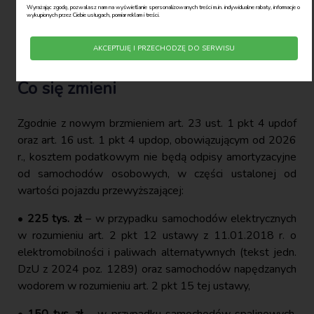
wartości auta.
Wyrażając zgodę, pozwalasz nam na wyświetlanie spersonalizowanych treści m.in. indywidualne rabaty, informacje o
wykupionych przez Ciebie usługach, pomiar reklam i treści.
Proporcję tę stosuje się wyłącznie do części kapitałowej
AKCEPTUJĘ I PRZECHODZĘ DO SERWISU
rat leasingowych.
Co się zmieni
Zgodnie z nowym brzmieniem art. 23 ust. 1 pkt 4 updof
oraz art. 16 ust. 1 pkt 4 updop, obowiązującym od 2026
r., kosztem podatkowym nie będą odpisy amortyzacyjne
od samochodów osobowych, w części ustalonej od
wartości pojazdu przewyższającej:
•
225 tys. zł
– w przypadku samochodów elektrycznych
w rozumieniu art. 2 pkt 12 ustawy z 11.01.2018 r. o
elektromobilności i paliwach alternatywnych (tekst jedn.
DzU z 2024 poz. 1289) oraz samochodów napędzanych
wodorem w rozumieniu art. 2 pkt 15 tej ustawy,
•
150 tys. zł
– w przypadku samochodów spalinowych,