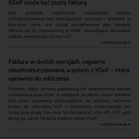
KSeF może być pustą fakturą
Jeśli podatnik wygeneruje wizualizację faktury
ustrukturyzowanej bez wymaganych oznaczeń i przekaże ją
klientowi, może ona zostać potraktowana jako odrębna
faktura od tej wystawionej w KSeF, powodująca obowiązek
zapłaty wykazanego w niej VAT.
⇒ CZYTAJ DALEJ ⇐
Faktura w dwóch wersjach, najpierw
nieustrukturyzowana, a potem z KSeF – która
uprawnia do odliczenia
Podatnik, który otrzyma papierową lub elektroniczną fakturę
wystawioną poza KSeF, a następnie po jakimś czasie zostanie
ona przez wystawcę wprowadzona do systemu, zachowa
prawo do odliczenia VAT z dokumentu przekazanego mu
tradycyjną drogą. Nie musi też korygować pliku JPK_VAT, jeśli
złożył go, zanim fakturze nadano numer KSeF.
⇒ CZYTAJ DALEJ ⇐