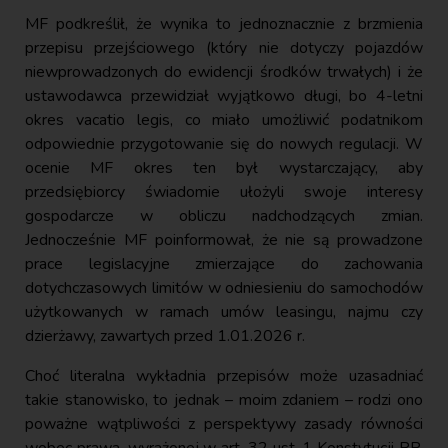
MF podkreślił, że wynika to jednoznacznie z brzmienia
przepisu przejściowego (który nie dotyczy pojazdów
niewprowadzonych do ewidencji środków trwałych) i że
ustawodawca przewidział wyjątkowo długi, bo 4-letni
okres vacatio legis, co miało umożliwić podatnikom
odpowiednie przygotowanie się do nowych regulacji. W
ocenie MF okres ten był wystarczający, aby
przedsiębiorcy świadomie ułożyli swoje interesy
gospodarcze w obliczu nadchodzących zmian.
Jednocześnie MF poinformował, że nie są prowadzone
prace legislacyjne zmierzające do zachowania
dotychczasowych limitów w odniesieniu do samochodów
użytkowanych w ramach umów leasingu, najmu czy
dzierżawy, zawartych przed 1.01.2026 r.
Choć literalna wykładnia przepisów może uzasadniać
takie stanowisko, to jednak – moim zdaniem – rodzi ono
poważne wątpliwości z perspektywy zasady równości
wobec prawa, wyrażonej w art. 32 ust. 1 Konstytucji RP.