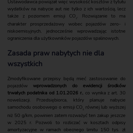
Ustawodawca powiązał więc wysokość kosztów z tytułu
wydatków na nabycie aut nie tylko z ich wartością, lecz
także z poziomem emisji CO
. Rozwiązanie to ma
₂
charakter prosprzedażowy wobec pojazdów zero- i
niskoemisyjnych, jednocześnie wprowadzając istotne
ograniczenia dla użytkowników pojazdów spalinowych.
Zasada praw nabytych nie dla
wszystkich
Zmodyfikowane przepisy będą mieć zastosowanie do
pojazdów
wprowadzonych do ewidencji środków
trwałych podatnika od 1.01.2026 r.
, co wynika z art. 30
nowelizacji. Przedsiębiorca, który planuje nabycie
samochodu osobowego o emisji CO
równej lub wyższej
₂
niż 50 g/km, powinien zatem rozważyć ten zakup jeszcze
w 2025 r. Pozwoli to rozliczać w kosztach odpisy
amortyzacyjne w ramach obecnego limitu 150 tys. zł