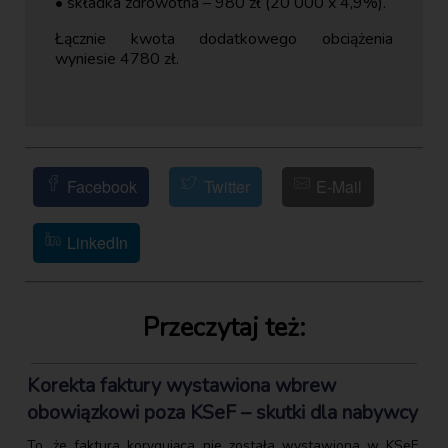
• składka zdrowotna – 980 zł (20 000 x 4,9%).
Łącznie kwota dodatkowego obciążenia
wyniesie 4780 zł.
Facebook
Twitter
E-Mail
LinkedIn
Przeczytaj też:
Korekta faktury wystawiona wbrew
obowiązkowi poza KSeF – skutki dla nabywcy
To, że faktura korygująca nie została wystawiona w KSeF,