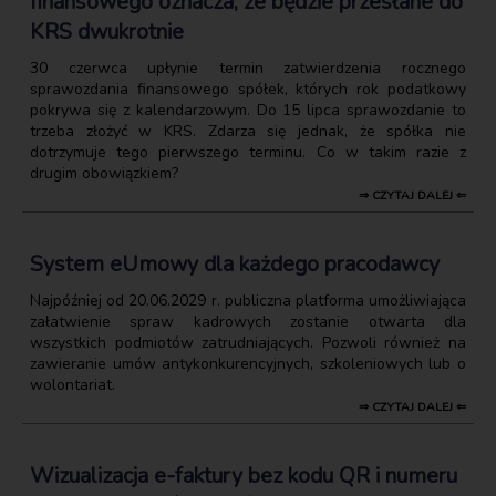
finansowego oznacza, że będzie przesłane do
KRS dwukrotnie
30 czerwca upłynie termin zatwierdzenia rocznego
sprawozdania finansowego spółek, których rok podatkowy
pokrywa się z kalendarzowym. Do 15 lipca sprawozdanie to
trzeba złożyć w KRS. Zdarza się jednak, że spółka nie
dotrzymuje tego pierwszego terminu. Co w takim razie z
drugim obowiązkiem?
⇒ CZYTAJ DALEJ ⇐
System eUmowy dla każdego pracodawcy
Najpóźniej od 20.06.2029 r. publiczna platforma umożliwiająca
załatwienie spraw kadrowych zostanie otwarta dla
wszystkich podmiotów zatrudniających. Pozwoli również na
zawieranie umów antykonkurencyjnych, szkoleniowych lub o
wolontariat.
⇒ CZYTAJ DALEJ ⇐
Wizualizacja e-faktury bez kodu QR i numeru