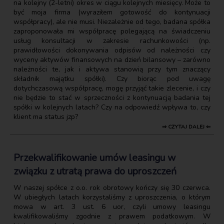
na kolejny (2-letni) okres w ciągu kolejnych miesięcy. Może to
być moja firma (wyraziłem gotowość do kontynuacji
współpracy), ale nie musi. Niezależnie od tego, badana spółka
zaproponowała mi współpracę polegającą na świadczeniu
usług konsultacji w zakresie rachunkowości (np.
prawidłowości dokonywania odpisów od należności czy
wyceny aktywów finansowych na dzień bilansowy – zarówno
należności te, jak i aktywa stanowią przy tym znaczący
składnik majątku spółki). Czy biorąc pod uwagę
dotychczasową współpracę, mogę przyjąć takie zlecenie, i czy
nie będzie to stać w sprzeczności z kontynuacją badania tej
spółki w kolejnych latach? Czy na odpowiedź wpływa to, czy
klient ma status jzp?
⇒ CZYTAJ DALEJ ⇐
Przekwalifikowanie umów leasingu w
związku z utratą prawa do uproszczeń
W naszej spółce z o.o. rok obrotowy kończy się 30 czerwca.
W ubiegłych latach korzystaliśmy z uproszczenia, o którym
mowa w art. 3 ust. 6 uor, czyli umowy leasingu
kwalifikowaliśmy zgodnie z prawem podatkowym. W