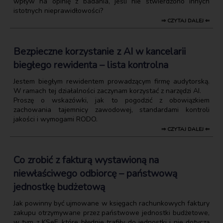
wpływ na opinię z badania, jeśli nie stwierdzono innych
istotnych nieprawidłowości?
⇒ CZYTAJ DALEJ ⇐
Bezpieczne korzystanie z AI w kancelarii
biegłego rewidenta – lista kontrolna
Jestem biegłym rewidentem prowadzącym firmę audytorską.
W ramach tej działalności zaczynam korzystać z narzędzi AI.
Proszę o wskazówki, jak to pogodzić z obowiązkiem
zachowania tajemnicy zawodowej, standardami kontroli
jakości i wymogami RODO.
⇒ CZYTAJ DALEJ ⇐
Co zrobić z fakturą wystawioną na
niewłaściwego odbiorcę – państwową
jednostkę budżetową
Jak powinny być ujmowane w księgach rachunkowych faktury
zakupu otrzymywane przez państwowe jednostki budżetowe,
w tym z KSeF, które błędnie trafiły do jednostki i nie dotyczą