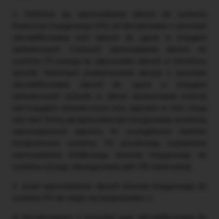
1. Odróżnia się wprowadzanie danych do systemu
finansowo-księgowego (FK) od decydowania o sposobie
zakwalifikowania tych danych do ujęcia w księgach
rachunkowych. Czynność wprowadzania danych do
systemu FK polega na zapisywaniu danych w określony
sposób. Natomiast podejmowanie decyzji o sposobie
zakwalifikowania danych do ujęcia w księgach
rachunkowych wchodzi w zakres sprawowania kontroli
nad księgami rachunkowymi oraz zapisami w nich; mogą
one mieć formę akceptowania lub korygowania wcześniej
wprowadzonych zapisów. W szczególności niektóre
komputerowe systemy FK umożliwiają rozdzielenie
wprowadzenia źródłowego dowodu księgowego do
systemu od jego zaksięgowania (pkt 28 stanowiska).
2. Jeżeli wprowadzenie danych dowodu księgowego do
systemu FK nie wiąże się bezpośrednio z:
a) decydowaniem o sposobie jego zakwalifikowania do