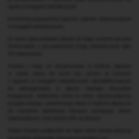
ujęcia w księgach rachunkowych,
b) kontrolą poprawności zapisów zdarzeń, dokonywanych
w księgach rachunkowych,
to samo wprowadzanie danych do tego systemu nie jest
równoważne z prowadzeniem ksiąg rachunkowych (pkt
29 stanowiska).
Wynika z tego, że utrzymywanie w buforze zapisów
w stanie edycji nie może być uznane za tożsame
z ujęciem w księgach rachunkowych zakwalifikowanych
do zaksięgowania w danym miesiącu dowodów
księgowych. Jednostka, która za okres sprawozdawczy
przyjęła miesiąc i przechowuje dane w buforze dłużej niż
do momentu zamknięcia miesiąca, postępuje zatem
nieprawidłowo, czyli zarzuty NIK są słuszne.
Warto również podkreślić, że takie same zasady dotyczą
wszystkich jednostek stosujących przepisy uor.