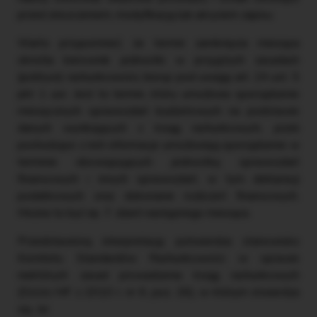
przed zniszczeniem, modyfikacją lub ukryciem zapisu.
Warto przypomnieć, że termin zamknięcia miesiąca
określa kierownik jednostki w przyjętych zasadach
(polityce) rachunkowości, biorąc pod uwagę art. 24 ust. 5
pkt 1 uor. Jest to termin, który umożliwia sporządzenie
miesięcznych sprawozdań budżetowych na podstawie
danych wynikających z ksiąg rachunkowych, jeżeli
pochodzące z nich informacje umożliwiają sporządzenie w
terminie obowiązujących jednostkę sprawozdań
finansowych i innych sprawozdań, w tym deklaracji
podatkowych oraz dokonanie rozliczeń finansowych.
Możne to być np. 7. dzień następnego miesiąca.
Przedstawioną interpretację potwierdza stanowisko
Komitetu Standardów Rachunkowości w sprawie
niektórych zasad prowadzenia ksiąg rachunkowych
(DzUrz MF z 2010 r. nr 6, poz. 26), w którym stwierdza
się, że: