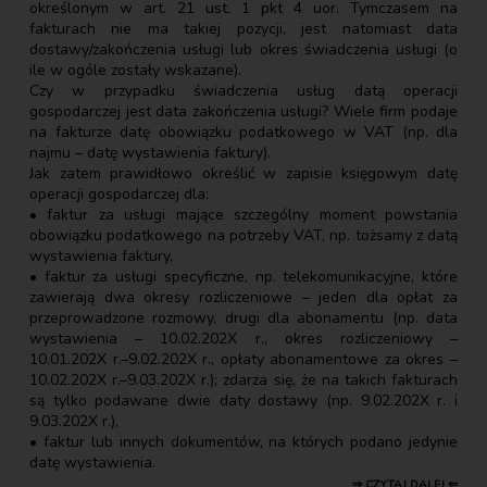
określonym w art. 21 ust. 1 pkt 4 uor. Tymczasem na
fakturach nie ma takiej pozycji, jest natomiast data
dostawy/zakończenia usługi lub okres świadczenia usługi (o
ile w ogóle zostały wskazane).
Czy w przypadku świadczenia usług datą operacji
gospodarczej jest data zakończenia usługi? Wiele firm podaje
na fakturze datę obowiązku podatkowego w VAT (np. dla
najmu – datę wystawienia faktury).
Jak zatem prawidłowo określić w zapisie księgowym datę
operacji gospodarczej dla:
• faktur za usługi mające szczególny moment powstania
obowiązku podatkowego na potrzeby VAT, np. tożsamy z datą
wystawienia faktury,
• faktur za usługi specyficzne, np. telekomunikacyjne, które
zawierają dwa okresy rozliczeniowe – jeden dla opłat za
przeprowadzone rozmowy, drugi dla abonamentu (np. data
wystawienia – 10.02.202X r., okres rozliczeniowy –
10.01.202X r.–9.02.202X r., opłaty abonamentowe za okres –
10.02.202X r.–9.03.202X r.); zdarza się, że na takich fakturach
są tylko podawane dwie daty dostawy (np. 9.02.202X r. i
9.03.202X r.),
• faktur lub innych dokumentów, na których podano jedynie
datę wystawienia.
⇒ CZYTAJ DALEJ ⇐