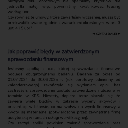
bieżącym roku obrotowym nie spełniamy kryteriów dla
jednostki małej, więc powinniśmy kwalifikować leasing
według uor.
Czy również te umowy, które zawarliśmy wcześniej, muszą być
przekwalifikowane zgodnie z warunkami określonymi w art. 3
ust. 4 i 5 uor?
⇒ CZYTAJ DALEJ ⇐
Jak poprawić błędy w zatwierdzonym
sprawozdaniu finansowym
Jesteśmy spółką z o.o., której sprawozdanie finansowe
podlega obligatoryjnemu badaniu. Badanie za okres od
01.07.2024 do 30.06.2025 r. (rok obrotowy odmienny od
kalendarzowego) zakończyło się wydaniem opinii bez
zastrzeżeń, sprawozdanie zostało zatwierdzone i złożone w
terminie w KRS. Niestety, dopiero teraz okazało się, że
zawiera wiele błędów w zakresie wyceny aktywów i
prezentacji w bilansie, co ma wpływ na wynik finansowy, a
kwoty są materialne (potwierdzone przez zewnętrzną firmę
audytorską w ramach usługi weryfikacyjnej).
Czy zarząd spółki powinien zmienić sprawozdanie oraz