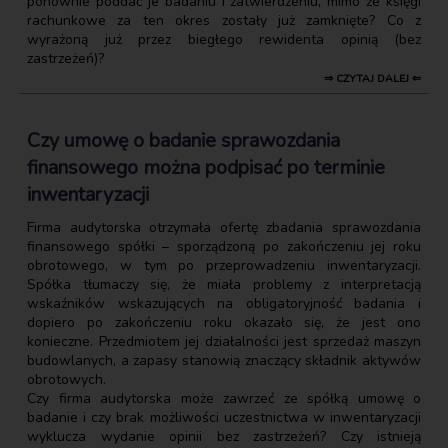
ponownie poddać je badaniu i zatwierdzeniu, mimo że księgi
rachunkowe za ten okres zostały już zamknięte? Co z
wyrażoną już przez biegłego rewidenta opinią (bez
zastrzeżeń)?
⇒ CZYTAJ DALEJ ⇐
Czy umowę o badanie sprawozdania
finansowego można podpisać po terminie
inwentaryzacji
Firma audytorska otrzymała ofertę zbadania sprawozdania
finansowego spółki – sporządzoną po zakończeniu jej roku
obrotowego, w tym po przeprowadzeniu inwentaryzacji.
Spółka tłumaczy się, że miała problemy z interpretacją
wskaźników wskazujących na obligatoryjność badania i
dopiero po zakończeniu roku okazało się, że jest ono
konieczne. Przedmiotem jej działalności jest sprzedaż maszyn
budowlanych, a zapasy stanowią znaczący składnik aktywów
obrotowych.
Czy firma audytorska może zawrzeć ze spółką umowę o
badanie i czy brak możliwości uczestnictwa w inwentaryzacji
wyklucza wydanie opinii bez zastrzeżeń? Czy istnieją