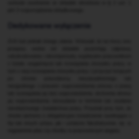
wchodzi zwolnienie ze składek określone w § 2 ust. 1
pkt 3 rozporządzenia składkowego.
Dedykowane wyłączenie
ZUS był jednak innego zdania. Wskazał, że na mocy ww.
przepisu wolne od składek pozostają odprawy,
odszkodowania i rekompensaty wypłacane pracownikom
z tytułu wygaśnięcia lub rozwiązania stosunku pracy, w
tym z racji rozwiązania stosunku pracy z przyczyn leżących
po stronie pracodawcy, nieuzasadnionego lub
niezgodnego z prawem wypowiedzenia umowy o pracę
lub rozwiązania jej bez wypowiedzenia, skrócenia okresu
jej wypowiedzenia, niewydania w terminie lub wydania
niewłaściwego świadectwa pracy. Przyznał przy tym, że
chodzi zarówno o obligatoryjne świadczenie wynikające z
Kp lub innych ustaw, jak i ustalone fakultatywnie, np. w
regulaminie płac czy choćby w pracowniczym angażu.