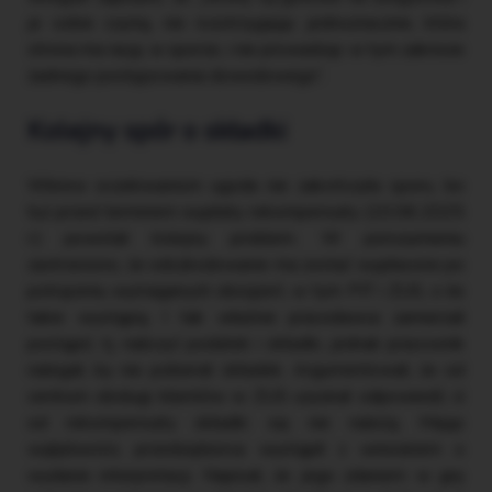
je sobie czynią, nie rozstrzygając jednoznacznie, która
strona ma rację w sporze, i nie prowadząc w tym zakresie
żadnego postępowania dowodowego”.
Kolejny spór o składki
Wbrew oczekiwaniom ugoda nie zakończyła sporu, bo
tuż przed terminem wypłaty rekompensaty (10.06.2025
r.) powstał kolejny problem. W porozumieniu
zastrzeżono, że odszkodowanie ma zostać wypłacone po
potrąceniu wymaganych obciążeń, w tym PIT i ZUS, o ile
takie wystąpią. I tak właśnie pracodawca zamierzał
postąpić, tj. naliczyć podatek i składki, jednak pracownik
nalegał, by nie pobierał składek. Argumentował, że od
centrum obsługi klientów w ZUS uzyskał odpowiedź, iż
od rekompensaty składki się nie należą. Mając
wątpliwości, przedsiębiorca wystąpił z wnioskiem o
wydanie interpretacji. Napisał, że jego zdaniem w grę