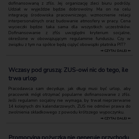
dofinansowaną z zfśs. Jej organizację zleci biuru podróży.
Udział w wyjeździe będzie dobrowolny. Ma on na celu
integrację środowiska pracowniczego, wzmocnienie relacji
interpersonalnych oraz budowanie atmosfery w pracy. Cena
wycieczki będzie taka sama dla wszystkich uczestników.
Dofinansowanie z zfśs uwzględni kryterium socjalne,
określone w obowiązującym regulaminie funduszu. Czy w
związku z tym na spółce będą ciążyć obowiązki płatnika PIT?
⇒ CZYTAJ DALEJ ⇐
Wczasy pod gruszą: ZUS-owi nic do tego, ile
trwa urlop
Pracodawca sam decyduje, jak długi musi być urlop, aby
pracownik mógł otrzymać popularne dofinansowanie z zfśs.
Jeśli regulamin socjalny nie wymaga, by trwał nieprzerwanie
14 kolejnych dni kalendarzowych, ZUS nie odmówi prawa do
zwolnienia składkowego z powodu krótszego wypoczynku.
⇒ CZYTAJ DALEJ ⇐
Promocyjna pożyczka nie generuje przychodu