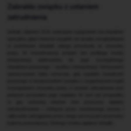
Zabrakło związku z ustaniem
zatrudnienia
Jednak, zdaniem ZUS, wskazane wyłączenie ma charakter
specjalny, gdyż stanowi wyjątek od zasady uwzględniania
w podstawie składek całego przychodu ze stosunku
prący. W konsekwencji przepis ten podlega ścisłej
interpretacji adekwatnej do jego szczególnego
charakteru prawnego – wynika z interpretacji. Ma bowiem
zastosowanie tylko wówczas, gdy wypłata świadczeń
pozostaje w bezpośrednim związku z wygaśnięciem bądź
rozwiązaniem stosunku pracy, a ustanie zatrudnienia jest
jedynym powodem jego wypłaty. W tym zaś przypadku
w grę wchodzą właśnie inne przyczyny zapłaty
odszkodowania – cofnięcie przez zwolnionego pozwu i
całkowite odstąpienie przez niego od roszczeń przeciwko
byłemu pracodawcy. Dlatego trzeba zapłacić składki.