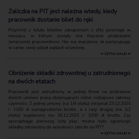
Zaliczka na PIT jest należna wtedy, kiedy
pracownik dostanie bilet do ręki
Przychód z tytułu biletów zakupionych z zfśs powstaje w
miesiącu, w którym zostały one fizycznie przekazane
(wręczone) pracownikowi. Nie ma znaczenia, że partycypując
w cenie, swój udział wpłacił wcześniej.
⇒ CZYTAJ DALEJ ⇐
Obniżenie składki zdrowotnej u zatrudnionego
na dwóch etatach
Pracownik jest zatrudniony w jednej firmie na podstawie
dwóch umówo pracę obejmujących różne rodzajowo zakresy
czynności. Z jednej umowy (na 1/4 etatu) otrzymał 23.12.2025
r. 1100 zł wynagrodzenia brutto, a z racji drugiej (na 1/2
etatu) wypłacono mu 30.12.2025 r. 3200 zł brutto. Czy
sporządzając pierwszą listę płac, można było ograniczyć
składkę zdrowotną do wysokości zaliczki na PIT?
⇒ CZYTAJ DALEJ ⇐